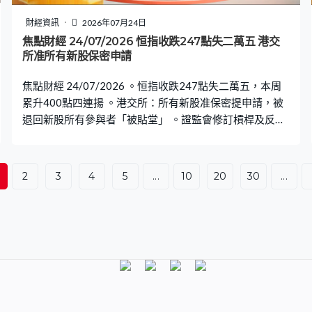
財經資訊
2026年07月24日
焦點財經 24/07/2026 恒指收跌247點失二萬五 港交
所准所有新股保密申請
焦點財經 24/07/2026 。恒指收跌247點失二萬五，本周
累升400點四連揚 。港交所：所有新股准保密提申請，被
退回新股所有參與者「被貼堂」 。證監會修訂槓桿及反向
產品監管框架，收市後須披露下一交易日槓桿倍數
2
3
4
5
...
10
20
30
...