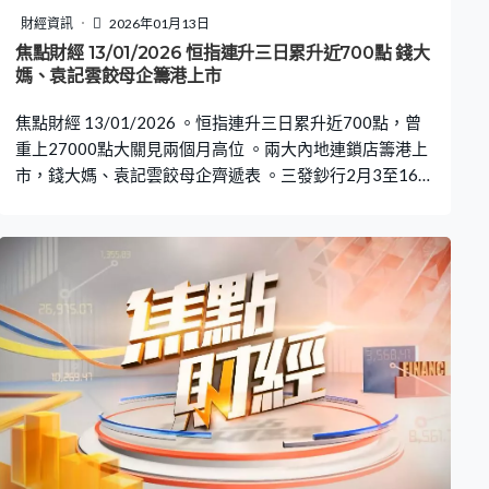
財經資訊
2026年01月13日
焦點財經 13/01/2026 恒指連升三日累升近700點 錢大
媽、袁記雲餃母企籌港上市
焦點財經 13/01/2026 。恒指連升三日累升近700點，曾
重上27000點大關見兩個月高位 。兩大內地連鎖店籌港上
市，錢大媽、袁記雲餃母企齊遞表 。三發鈔行2月3至16日
提供新鈔及「迎新鈔」兌換