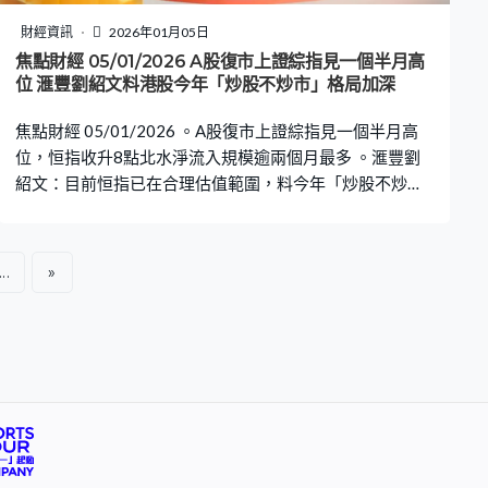
財經資訊
2026年01月05日
焦點財經 05/01/2026 A股復市上證綜指見一個半月高
位 滙豐劉紹文料港股今年「炒股不炒市」格局加深
焦點財經 05/01/2026 。A股復市上證綜指見一個半月高
位，恒指收升8點北水淨流入規模逾兩個月最多 。滙豐劉
紹文：目前恒指已在合理估值範圍，料今年「炒股不炒
市」格局加深 。彭博：內地要求政策銀行匯報委內瑞拉借
貸風險敞口
...
»