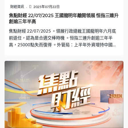
財經資訊
2025年07月22日
焦點財經 22/07/2025 王國龍明年離開領展 恒指三連升
創逾三年半高
焦點財經 22/07/2025 。領展行政總裁王國龍明年六月底
前退任，認為是合適交棒時機 。恒指三連升創逾三年半
高，25000點失而復得 。外管局：上半年外資增持中國股
票和基金101億美元，扭轉過去兩年淨減持