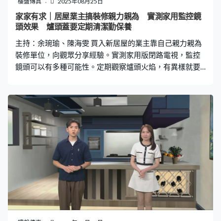
樓盤傳真
2025年08月25日
家家有求｜居屋業主搞裝修親力親為 實測家用監控鏡
頭效果 爐頭蓋要定期清潔勤保養
主持：余琬瑜、陳海雯 買入新居屋的業主靠自己親力親為
裝修單位，向觀眾分享經驗。實測家用版閉路電視，監控
鏡頭可以有多種可能性。定期觀察爐頭火焰，有異樣就要
打開清潔，勤加保養。