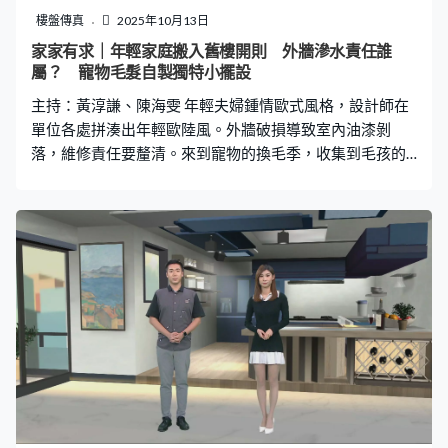
樓盤傳真
2025年10月13日
家家有求｜年輕家庭搬入舊樓開則 外牆滲水責任誰
屬？ 寵物毛髮自製獨特小擺設
主持：黃淳謙、陳海雯 年輕夫婦鍾情歐式風格，設計師在
單位各處拼湊出年輕歐陸風。外牆破損導致室內油漆剝
落，維修責任要釐清。來到寵物的換毛季，收集到毛孩的
「絲線」可以變成永久珍藏品。