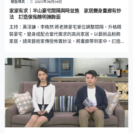
樓盤傳真
2025年08月04日
家家有求｜半山豪宅間隔與時並進 家居變身畫廊有妙
法 訂造傢俬精明揀飾面
主持：黃淳謙、李皓然 將老牌豪宅單位調整間隔，升格精
裝豪宅，變身成配合當代需求的高尚家居。以藝術品粉飾
家居，請來藝術家傳授佈置妙法，將畫廊帶到家中。訂造
傢俬揀飾面必須與時俱進，參考更可靠的樣辦和預想圖
像。