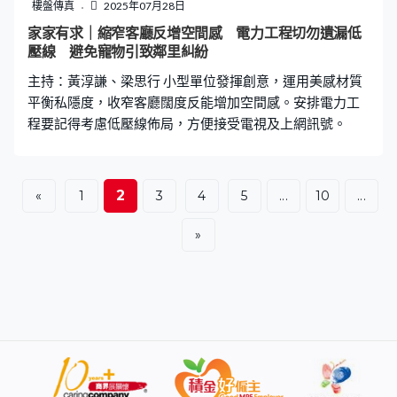
樓盤傳真
2025年07月28日
家家有求｜縮窄客廳反增空間感 電力工程切勿遺漏低
壓線 避免寵物引致鄰里糾紛
主持：黃淳謙、梁思行 小型單位發揮創意，運用美感材質
平衡私隱度，收窄客廳闊度反能增加空間感。安排電力工
程要記得考慮低壓線佈局，方便接受電視及上網訊號。
2
«
1
3
4
5
...
10
...
»