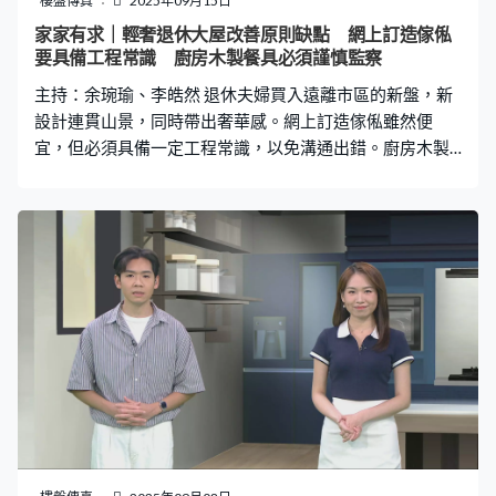
樓盤傳真
2025年09月15日
家家有求｜輕奢退休大屋改善原則缺點 網上訂造傢俬
要具備工程常識 廚房木製餐具必須謹慎監察
主持：余琬瑜、李皓然 退休夫婦買入遠離市區的新盤，新
設計連貫山景，同時帶出奢華感。網上訂造傢俬雖然便
宜，但必須具備一定工程常識，以免溝通出錯。廚房木製
餐具容易發霉，必須謹慎監察及清潔。