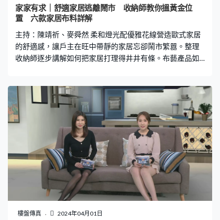
家家有求｜舒適家居逃離鬧市 收納師教你搵黃金位
置 六款家居布料詳解
主持：陳靖祈、麥舜然 柔和燈光配優雅花線營造歐式家居
的舒適感，讓戶主在旺中帶靜的家居忘卻鬧市繁囂。整理
收納師逐步講解如何把家居打理得井井有條。布藝產品如
何選擇？今集介紹六款家居常見布料。
樓盤傳真
2024年04月01日