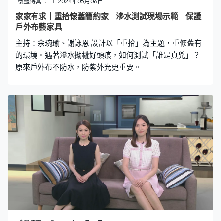
樓盤傳真
2024年05月06日
家家有求｜重拾懷舊簡約家 滲水測試現場示範 保護
戶外布藝家具
主持：余琬瑜、謝詠恩 設計以「重拾」為主題，重修舊有
的環境。遇著滲水拗橇好頭痕，如何測試「誰是真兇」？
原來戶外布不防水，防紫外光更重要。