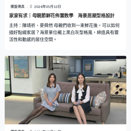
樓盤傳真
2024年05月13日
家家有求｜母親節鮮花佈置教學 海景居屋型格設計
主持：陳靖祈、麥舜然 母親們收到一束鮮花後，可以如何
插好點綴家居？海景單位襯上黑白灰型格風，締造具有靈
活性和動感的居住空間。