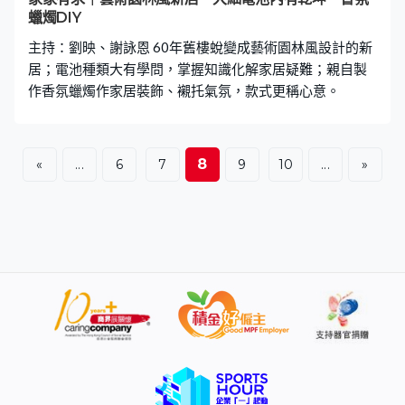
蠟燭DIY
主持：劉映、謝詠恩 60年舊樓蛻變成藝術園林風設計的新
居；電池種類大有學問，掌握知識化解家居疑難；親自製
作香氛蠟燭作家居裝飾、襯托氣氛，款式更稱心意。
8
«
...
6
7
9
10
...
»