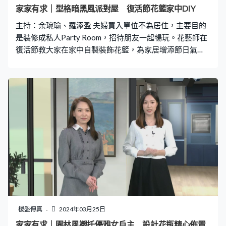
家家有求｜型格暗黑風派對屋 復活節花籃家中DIY
主持：余琬瑜、羅添盈 夫婦買入單位不為居住，主要目的
是裝修成私人Party Room，招待朋友一起暢玩。花藝師在
復活節教大家在家中自製裝飾花籃，為家居增添節日氣
氛。
樓盤傳真
2024年03月25日
家家有求｜園林風襯托優雅女戶主 設計花瓶精心佈置