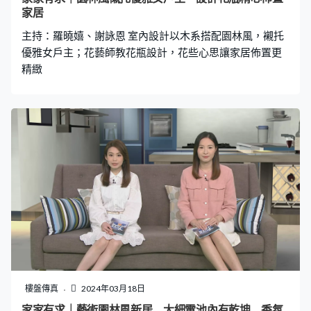
家居
主持：羅曉嬉、謝詠恩 室內設計以木系搭配園林風，襯托
優雅女戶主；花藝師教花瓶設計，花些心思讓家居佈置更
精緻
樓盤傳真
2024年03月18日
家家有求｜藝術園林風新居 大細電池內有乾坤 香氛