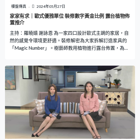
樓盤傳真
2024年05月27日
家家有求｜歐式優雅單位 裝修數字黃金比例 露台植物佈
置推介
主持：羅曉嬉 謝詠恩 為一家四口設計歐式主調的家居，自
然的感覺令環境更舒適。裝修解密為大家拆解訂造家具的
「Magic Number」。樹藝師教用植物進行露台佈置，為空
間加添私隱