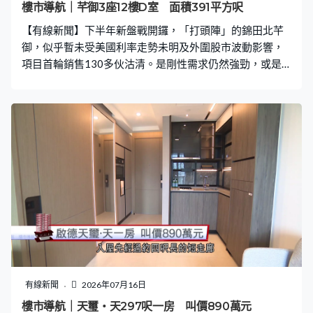
樓市導航｜芊御3座12樓D室 面積391平方呎
【有線新聞】下半年新盤戰開鑼，「打頭陣」的錦田北芊
御，似乎暫未受美國利率走勢未明及外圍股市波動影響，
項目首輪銷售130多伙沽清。是剛性需求仍然強勁，或是
大市轉淡前的虛火？
有線新聞
2026年07月16日
樓市導航｜天璽‧天297呎一房 叫價890萬元