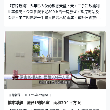
【有線新聞】去年已入伙的啟德天璽‧天，二手短炒獲利
比率偏高。今次參觀不足300呎的一房放盤，望港鐵站及
園景。業主叫價較一手買入價高出約兩成。預計日後放租
租金回報近3厘。
有線新聞
2026年07月09日
樓市導航｜原舍18樓A室 面積304平方呎