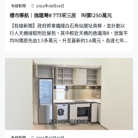
有線新聞
2026年08月06日
樓市導航｜逸瓏灣8 773呎三房 叫價1250萬元
【有線新聞】政府將東鐵綫白石角站選址南移，並計劃以
行人天橋接駁附近屋苑。其中較近天橋的逸瓏灣8，放盤平
均叫價原先由1.5多萬元，升至最新約1.6萬元。長達七年
的通車等待期，現時入市值搏率有幾高呢？
有線新聞
2026年07月30日