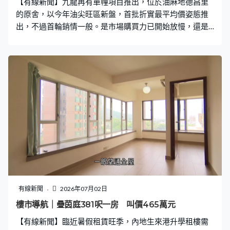
【有線新聞】九龍再有單幢項目推出，位於油麻地德昌里
的原舍，以今年油尖旺區新盤，首批折實最平均價姿態推
出，不過首輪銷情一般。是市場購買力已開始放慢，還是
納米定位的吸引力確實有限？
有線新聞
2026年07月02日
樓市導航｜疊茵庭381呎一房 叫價465萬元
【有線新聞】臨近暑假租賃旺季，內地生來港升學租樓需