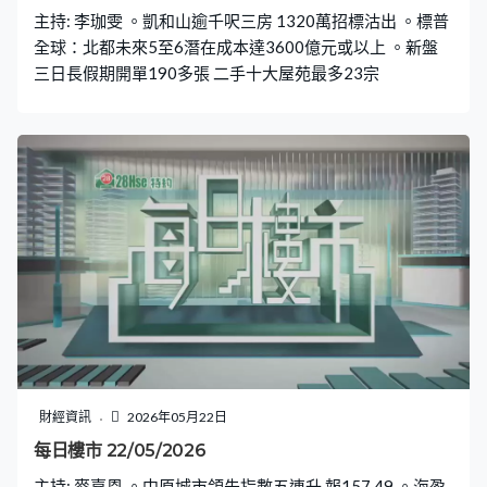
主持: 李珈雯 。凱和山逾千呎三房 1320萬招標沽出 。標普
全球：北都未來5至6潛在成本達3600億元或以上 。新盤
三日長假期開單190多張 二手十大屋苑最多23宗
財經資訊
2026年05月22日
每日樓市 22/05/2026
主持: 麥嘉恩 。中原城市領先指數五連升 報157.49 。海盈