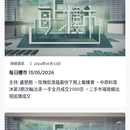
財經資訊
2026年05月13日
每日樓市 13/05/2026
主持: 盧楚翹 。玫瑰街滶蘊最快下周上載樓書 。中原料壹
沐第2期次輪沽清 一手全月成交2500宗 。二手市場陸續出
現追價成交