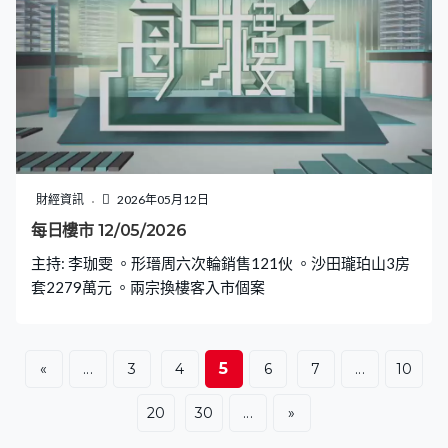
財經資訊
2026年05月12日
每日樓市 12/05/2026
主持: 李珈雯 。形瑨周六次輪銷售121伙 。沙田瓏珀山3房
套2279萬元 。兩宗換樓客入市個案
5
«
...
3
4
6
7
...
10
20
30
...
»