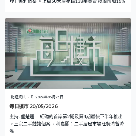
炒」獲利個案 。上周50大屋苑錄138宗買賣 按周增加16%
財經資訊
2026年05月21日
每日樓市 20/05/2026
主持: 盧楚翹 。紅磡的首岸第2期及第4期最快下半年推出
。三宗二手蝕讓個案 。利嘉閣：二手居屋市場旺勢將暫降
溫