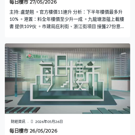
每日樓市 27/05/2026
主持: 盧楚翹 。官方樓價11連升 分析：下半年樓價最多升
10% 。港置：料全年樓價至少升一成 。九龍塘滶蘊上載樓
書 提供109伙 。市建局庇利街、浙江街項目 接獲27份意向
書
財經資訊
2026年05月26日
每日樓市 26/05/2026