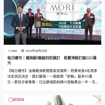
i-Cable
2023年08月28日
每日樓市｜親海駅I連錄四宗撻訂 長實淨殺訂逾220萬
元
【每日樓市】油塘親海駅開售氣氛熾熱，熱賣背後4名買家
決定收回決定、撻訂離場，一個星期「即輸」最多65萬
元。節目亦會看看，日出康城凱柏峰III首輪賣出一半，屯
門凱和山又準備開價搶客。