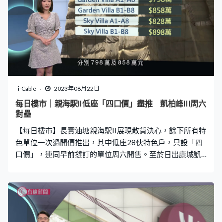
i-Cable
2023年08月22日
每日樓市｜親海駅II低座「四口價」盡推 凱柏峰III周六
對壘
【每日樓市】長實油塘親海駅II展現散貨決心，餘下所有特
色單位一次過開價推出，其中低座28伙特色戶，只設「四
口價」，連同早前撻訂的單位周六開售。至於日出康城凱
柏峰III，也推出138伙在周六開售，佔已開價的單位五成
多，顯示對銷情信心不大。