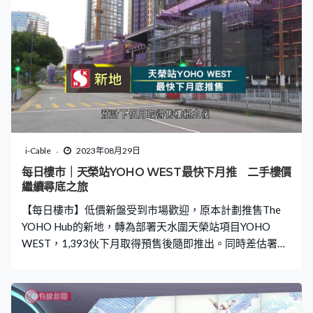
i-Cable
2023年08月29日
每日樓市｜天榮站YOHO WEST最快下月推 二手樓價
繼續尋底之旅
【每日樓市】低價新盤受到市場歡迎，原本計劃推售The
YOHO Hub的新地，轉為部署天水圍天榮站項目YOHO
WEST，1,393伙下月取得預售後隨即推出。同時差估署樓
價見半年低位，分析料「尋底遊戲」將會繼續，明言發展
商看法一個月淡過一個月。