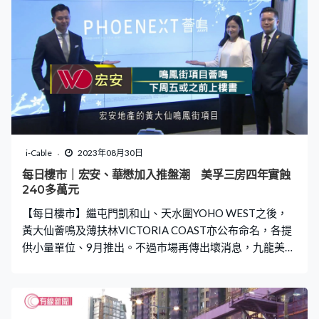
i-Cable
2023年08月30日
每日樓市｜宏安、華懋加入推盤潮 美孚三房四年實蝕
240多萬元
【每日樓市】繼屯門凱和山、天水圍YOHO WEST之後，
黃大仙薈鳴及薄扶林VICTORIA COAST亦公布命名，各提
供小量單位、9月推出。不過市場再傳出壞消息，九龍美孚
新邨三房套大額虧損183萬元易手。