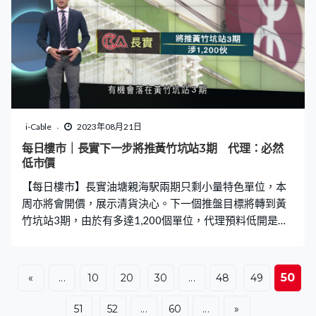
i-Cable
2023年08月21日
每日樓市｜長實下一步將推黃竹坑站3期 代理：必然
低市價
【每日樓市】長實油塘親海駅兩期只剩小量特色單位，本
周亦將會開價，展示清貨決心。下一個推盤目標將轉到黃
竹坑站3期，由於有多達1,200個單位，代理預料低開是必
然的事，區內業主或準買家值得留意。
50
«
...
10
20
30
...
48
49
51
52
...
60
...
»