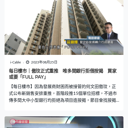
i-Cable
2023年08月25日
每日樓市｜傲玟正式重推 唯多間銀行拒借按揭 買家
或要「FULL PAY」
【每日樓市】因為發展商財困而被接管的何文田傲玟，正
式公布新銷售安排重推，首階段推15個單位招標，不過市
傳多間大中小型銀行均拒絕為項目造按揭，節目會找按揭
業界分析，有興趣買家的風險。