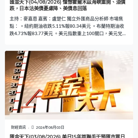
匯金天下(04/08/2026) 憧憬霍爾木茲海峽重開、油價
跌，日本沽美債憂慮降、美債息回落
主持：麥嘉恩 嘉賓：盧楚仁 獨立外匯商品分析師 市場焦
點： 。紐約期油收跌5.11%報80.34美元 。布蘭特期油收
跌4.73%報83.77美元 。美元指數重上100關口，美元兌日
圓重回157水平 。美10年期債息最多回落6.7個基點至4.66
厘水平 。美兩年期債息跌過6.4個基點低見4.227厘 。據報
日本上周兩日斥13.78萬億日圓入市支持日圓匯價 。紐約
聯儲行威廉斯：料通脹預期下半年放緩，現利率水平理想
。美國25個州提訟反對特朗普政府最新關稅措施 。美國7
月ISM製造業指數升至55.6勝預期
財經資訊
2026年08月03日
匯金天下(03/08/2026) 美日15年首聯手干預匯市買日