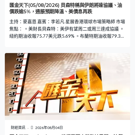
匯金天下(05/08/2026) 貝森特稱與伊朗將達協議、油
價跌逾5%，通脹預期降溫、美債息再跌
主持：麥嘉恩 嘉賓：李若凡 星展香港環球市場策略師 市場
焦點： 。美財長貝森特：美伊有望周二或周三達成協議 。
紐約期油收報75.77美元跌5.69% 。布蘭特期油收報79.36
美元跌5.26% 。美10年期債息最多再降6.7個基點低見4.6
厘 。美30年債息一度跌6個基點跌穿5.2厘 。金價連升兩
日，曾再升近1.3%高見4106美元 。銀價最多升逾3%重上
過60美元 。美國6月JOLTS職位空缺降至735.9萬個低於預
期 。美國6月貿易赤字收窄至733億美元略高於預期，出口
跌0.9%、進口降1.8% 。美國6月工廠訂單按月跌0.3%遜預
期
財經資訊
2026年08月04日