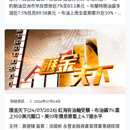
約期油亞洲市早段曾挫近7%至83.1美元 。布蘭特期油最多
瀉近7.5%低見89.58美元 。布油上周全星期累升近10%，
連升四周 。金價亞洲市初段曾升1%高見4096美元 。金價
上周累計近1%，終止兩連跌 。銀價亞洲早市曾升近3%，
逼近60美元 。銀價上周累升4%，結束兩連跌
財經資訊
2026年07月24日
匯金天下(24/07/2026) 紅海有油輪受襲，布油飊7%重
上100美元關口、美10年債息曾重上4.7厘水平
主持：黃健臻 嘉賓：涂國彬 永豐金融資產管理董事總經理