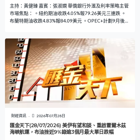
主持：黃健臻 嘉賓：張淑嫻 華僑銀行外滙及利率策略主管
市場焦點： 。紐約期油收跌4.05%報79.26美元三連跌 。
布蘭特期油收跌4.83%報84.09美元 。OPEC+計劃9月後暫
停增產，評估中東局勢對供應影響 。美10年期債息一度回
落5.9個基點至4.58厘水平 。美兩年期債息跌過6.7個基點
回落至4.25厘水平 。紐約金曾跌近1.6%低見4011美元終
止兩連升 。銀價回曾落近3%低見56.64美元 。美國7月消
費者信心指數降至90.8遜預期 。美國6月貿易赤字縮窄至
1015億美元高於預期 。美國5月樓價指數按月升0.3%超預
期
財經資訊
2026年07月28日
匯金天下(28/07/2026) 美伊有望和談、重啟霍爾木茲
海峽航運，布油挫近9%錄逾3個月最大單日跌幅