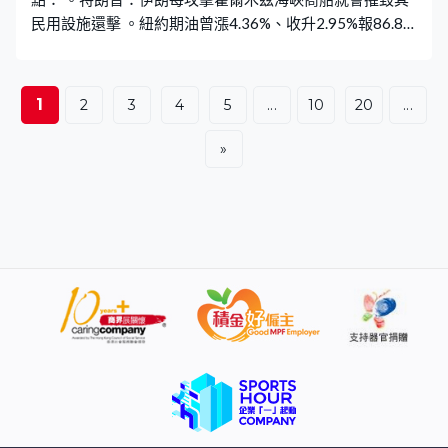
民用設施還擊 。紐約期油曾漲4.36%、收升2.95%報86.83
美元 。布蘭特期油最多漲4.9%高見95.47美元，收升
3.36%報94.07美元 。美10年期債息曾升3.7個基點至4.66
厘水平 。美兩年期債息一度升5個基點至4.31厘樓上 。金
1
2
3
4
5
...
10
20
...
價紐約市最多升近2.2%高見4166美元 。銀價一度上漲
3.6%重上過60美元樓上
»