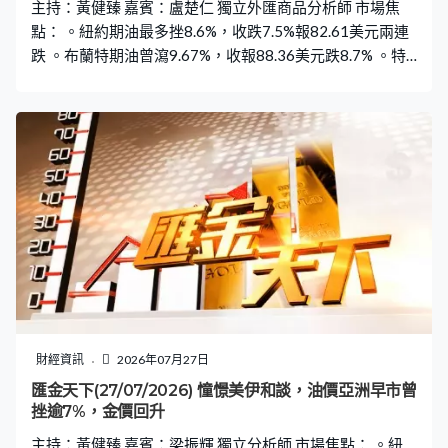
主持：黃健臻 嘉賓：盧楚仁 獨立外匯商品分析師 市場焦
點： 。紐約期油最多挫8.6%，收跌7.5%報82.61美元兩連
跌 。布蘭特期油曾瀉9.67%，收報88.36美元跌8.7% 。特
朗普：美國應全球最低利率 。金價曾升1.5%，紐約收市僅
升不足0.6% 。銀價曾漲3%見60美元後調頭向下，重回58
美元水平 。美10年期債息一度跌3基點、跌穿4.65厘 。美
兩年期債息降1基點至4.32厘水平
財經資訊
2026年07月27日
匯金天下(27/07/2026) 憧憬美伊和談，油價亞洲早市曾
挫逾7%，金價回升
主持：黃健臻 嘉賓：梁振輝 獨立分析師 市場焦點： 。紐