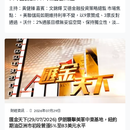
主持：黃健臻 嘉賓：文錦輝 艾德金融投資策略總監 市場焦
點： 。美聯儲局如期維持利率不變，以9票贊成、3票反對
通過 。沃什：2%通脹目標無妥協空間、保持獨立性，淡化
前瞻指引需過渡期 。美10年期債息一度升近10個基點逼近
4.7厘 。美30年期債息曾飊逾13個基點，近20年首度突破
5.2厘、高見5.227厘 。美元指數紐約市一度跌0.6%低見
100.76，連跌兩日 。紐約期油收報84.46美元升6.56% 。
布蘭特期油收報90.74美元升7.91%
財經資訊
2026年07月29日
匯金天下(29/07/2026) 伊朗襲擊美軍中東基地，紐約
期油亞洲市初段曾漲5%至83美元水平