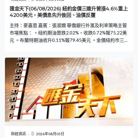
匯金天下(06/08/2026) 紐約金價三連升曾漲4.6%重上
4200美元，美債息先升後回、油價反覆
主持：麥嘉恩 嘉賓：張淑嫻 華僑銀行外滙及利率策略主管
市場焦點： 。紐約期油曾跌2.02%，收跌0.72%報75.22美
元 。布蘭特期油收升0.11%報79.45美元 。金價紐約市三
連升、最多漲4.65%高見4267美元，銀價最多升5.41%至
62.77美元 。聯儲局理事庫克：若通脹短期不降，準備支
持加息 。明尼阿波利斯聯儲行行長：需升息遏抑通脹，建
議9月起加息 。美國7月ADP新增私人職位降至4.4萬個低
於預期 。美國7月ISM服務業指數微升至54.1但低於預期
財經資訊
2026年08月05日