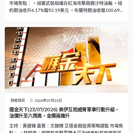
市場焦點： 。胡塞武裝組織在紅海攻擊兩艘沙特油輪 。紐
約期油收升6.17%報92.19美元 。布蘭特期油收報100.69
美元漲7.04% 。紐約金價曾跌近2.2%低見4040美元，銀價
一度挫4.5% 。美10年期債息一度升5.8個基點至4.71厘水
平 。美兩年期債息更升過6.4個基點至4.36厘，自2025年
初以來高位 。歐央行如期維持利率不變，待更多數據判斷
中東戰局對通脹構成的壓力
財經資訊
2026年07月23日
匯金天下(23/07/2026) 美伊互相威脅軍事行動升級，
油價升至六周高，金價兩連升
主持：黃健臻 嘉賓：文錦輝 艾德金融投資策略總監 市場焦
點： 。特朗普：伊朗每攻擊霍爾木茲海峽商船就會摧毀其