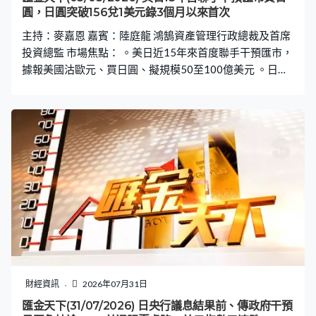
圓，日圓突破156兌1美元錄3個月以來首次
主持：麥嘉恩 嘉賓：陸庭龍 鴻鵠資產管理行政總裁及首席
投資總監 市場焦點： 。美日近15年來首度聯手干預匯市，
據報美國沽歐元、買日圓、擬規模50至100億美元 。日本
財務省片山皋月聲明：美日於7月31日共同協調購買日圓
。美財長貝森特稱將豪不猶豫進行更多日圓聯合干預 。特
朗普指干預日圓體現美日友誼 。美伊將重啟談判，布蘭特
期油亞洲市早段一度急跌9.5%低見過81.55美元 。紐約期
油曾跌近7%至78.78美元 。OPEC+：9月起增產每日18.8
萬桶原油 。聯儲局沃什據報擬縮減全年議息次數至6次
財經資訊
2026年07月31日
匯金天下(31/07/2026) 日央行議息結果前、傳政府干預