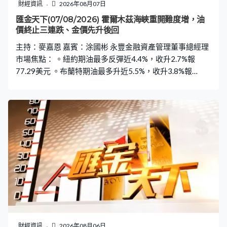
財經資訊
2026年08月07日
匯金天下(07/08/2026) 霍爾木茲海峽重開難度增，油
價終止三連跌、金價先升後回
主持：麥嘉恩 嘉賓：涂國彬 永豐金融資產管理董事總經理
市場焦點： 。紐約期油最多反彈近4.4%，收升2.7%報
77.29美元 。布蘭特期油最多升近5.5%，收升3.8%報
82.49美元 。美10年債息升過6.4個基點至4.68厘 。美兩年
期債息最多漲7.3個基點至4.25厘水平 。金價隔日見4304
美元後，紐約市一度落至4223美元 。銀價最多倒跌近2%
低見60.87美元 。美國上周首次申領失業救濟人數增1000
至19.9萬人低於預期 。Challenger：7月美國企業裁減職位
33429個按年少46.1% 。美國第二季非農業生產力初值增
長1.4%超預期 。英國金融時報引述熟悉沃什人士指，若通
脹未來數周通脹數據強，沃什準備9月加息
財經資訊
2026年08月06日