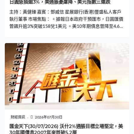
日圓急抽逾3%，美通脹憂慮降、美元指數三連跌
主持：黃健臻 嘉賓：鄧威信 星展銀行(香港)豐盛私人客戶
執行董事 市場焦點： 。據報日本政府干預匯市，日圓匯價
曾飊升逾3%突破158兌1美元 。美10年期債息曾降至4.65
厘，其後逐步回升至4.67厘附近 。美30年期債息企穩5.21
厘以上 。美國第二季GDP按季增長放緩至1.5%低於預期
。美國6月PCE按年升幅放緩至3.7%符合預期，按季跌
0.1%6年來首度負數 。美國6月個人開支增0.3%低於預期
。美國上周首次申領失業救濟人數增9000至19.7萬人低於
預期 。英倫銀行如期維持利率3.75厘不變，三名委員主張
加息0.25厘 。紐約期油收跌1.03%報83.59美元 。布蘭特
期油收跌1.88%報89.03美元
財經資訊
2026年07月30日
匯金天下(30/07/2026) 沃什2%通脹目標立場堅定，美
30年國債息2007年來首破5.2厘