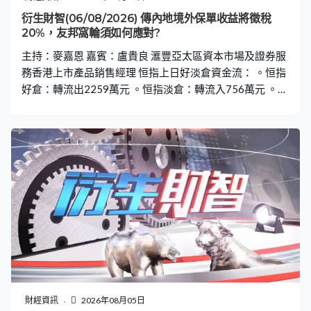
衍生財智(06/08/2026) 傳內地境外保單收益將徵稅
20%，友邦窩輪須如何應對?
主持：麥嘉恩 嘉賓：盧貴良 滙豐亞太區資本市場及證券服
務香港上市產品銷售經理 恒指上日好淡倉資金流： 。恒指
好倉：轉流出2259萬元 。恒指淡倉：轉流入756萬元 。恒
指牛證重貨區：25200點，527張相對期指部署減倉127張
。恒指熊證重貨區：26200點，899張相對期指部署加倉
79張
財經資訊
2026年08月05日