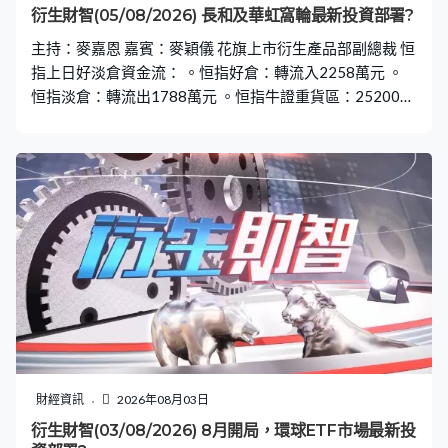
衍生財智(05/08/2026) 長和及華虹窩輪最新投資部署?
主持：麥嘉恩 嘉賓：麥穎儀 花旗上市衍生產品部副總裁 恒
指上日好淡倉資金流： 。恒指好倉：轉流入2258萬元 。
恒指淡倉：轉流出1788萬元 。恒指牛證重貨區：25200
點，655張相對期指部署加倉114張 。恒指熊證重貨區：
26300點，945張相對期指部署減倉139張
財經資訊
2026年08月03日
衍生財智(03/08/2026) 8月開局，環球ETF市場最新投