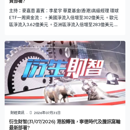
資部署?
主持：麥嘉恩 嘉賓：李星宇 華夏基金(香港)高級經理 環球
ETF一周資金流： 。美國淨流入倍增至302億美元 。歐元
區淨流入3.62億美元 。亞洲區淨流入倍增至283億美元 。
中國市場淨流入急增至179億美元 。香港市場淨流出12.9
億美元 。日本市場淨流入16.3億，南韓流入大增至42.7億
美元
財經資訊
2026年07月31日
衍生財智(31/07/2026) 港股轉強，寧德時代及騰訊窩輪
最新部署?