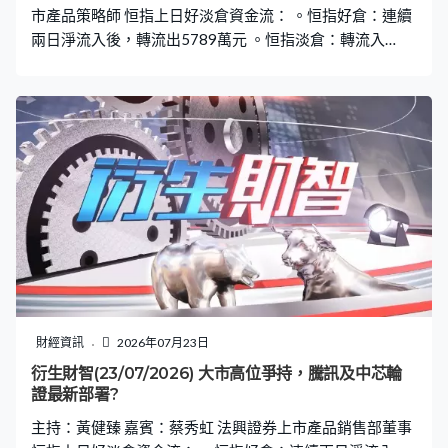
市產品策略師 恒指上日好淡倉資金流： 。恒指好倉：連續
兩日淨流入後，轉流出5789萬元 。恒指淡倉：轉流入
6739萬元 。恒指牛證重貨區：24600點，589張相對期指
部署加倉137張 。恒指熊證重貨區：25500點，964張相
對期指部署加倉297張
財經資訊
2026年07月23日
衍生財智(23/07/2026) 大市高位爭持，騰訊及中芯輪
證最新部署?
主持：黃健臻 嘉賓：蔡秀虹 法興證券上市產品銷售部董事