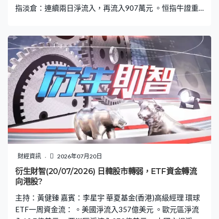
指淡倉：連續兩日淨流入，再流入907萬元 。恒指牛證重
貨區：24600點，578張相對期指部署加倉216張 。恒指
熊證重貨區：25500點，667張相對期指部署加倉69張
財經資訊
2026年07月20日
衍生財智(20/07/2026) 日韓股市轉弱，ETF資金轉流
向港股?
主持：黃健臻 嘉賓：李星宇 華夏基金(香港)高級經理 環球
ETF一周資金流： 。美國淨流入357億美元 。歐元區淨流