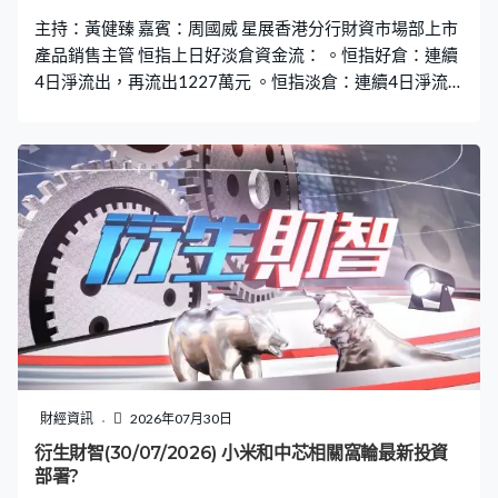
主持：黃健臻 嘉賓：周國威 星展香港分行財資市場部上市
產品銷售主管 恒指上日好淡倉資金流： 。恒指好倉：連續
4日淨流出，再流出1227萬元 。恒指淡倉：連續4日淨流
入，再流入6958萬元 。恒指牛證重貨區：25200點，580
張相對期指部署加倉306張 。恒指熊證重貨區：26200
點，1100張相對期指部署減倉60張
財經資訊
2026年07月30日
衍生財智(30/07/2026) 小米和中芯相關窩輪最新投資
部署?