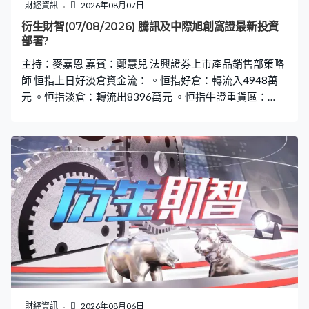
財經資訊
2026年08月07日
衍生財智(07/08/2026) 騰訊及中際旭創窩證最新投資
部署?
主持：麥嘉恩 嘉賓：鄭慧兒 法興證券上市產品銷售部策略
師 恒指上日好淡倉資金流： 。恒指好倉：轉流入4948萬
元 。恒指淡倉：轉流出8396萬元 。恒指牛證重貨區：
25200點，606張相對期指部署加倉79張 。恒指熊證重貨
區：26200點，728張相對期指部署減倉170張
財經資訊
2026年08月06日