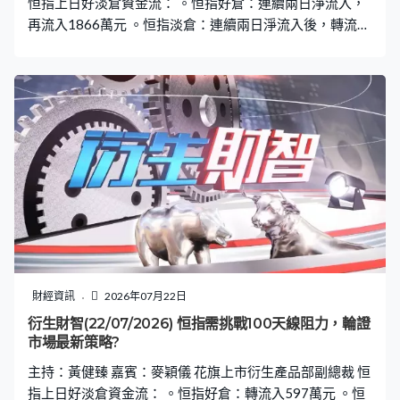
恒指上日好淡倉資金流： 。恒指好倉：連續兩日淨流入，
再流入1866萬元 。恒指淡倉：連續兩日淨流入後，轉流出
3614萬元 。恒指牛證重貨區：24200點，559張相對期指
部署加倉43張 。恒指熊證重貨區：25300點，708張相對
期指部署加倉237張
財經資訊
2026年07月22日
衍生財智(22/07/2026) 恒指需挑戰100天線阻力，輪證
市場最新策略?
主持：黃健臻 嘉賓：麥穎儀 花旗上市衍生產品部副總裁 恒
指上日好淡倉資金流： 。恒指好倉：轉流入597萬元 。恒