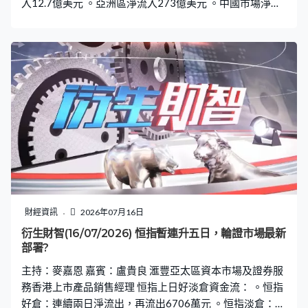
入12.7億美元 。亞洲區淨流入273億美元 。中國市場淨流
入199億美元 。香港市場淨流入2.32億美元 。日本市場淨
流入9.73億，南韓流入43億美元
財經資訊
2026年07月16日
衍生財智(16/07/2026) 恒指暫連升五日，輪證市場最新
部署?
主持：麥嘉恩 嘉賓：盧貴良 滙豐亞太區資本市場及證券服
務香港上市產品銷售經理 恒指上日好淡倉資金流： 。恒指
好倉：連續兩日淨流出，再流出6706萬元 。恒指淡倉：連