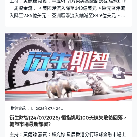
主持：黃健臻 嘉賓：李溢琳 南方東英高級副總裁 環球ETF
一周資金流： 。美國淨流入降至143億美元 。歐元區淨流
入降至2.85億美元 。亞洲區淨流入縮減至84.9億美元 。中
國市場淨流入減至50.3億美元 。香港市場淨流入擴大至11
億美元 。日本市場淨流入14.1億，南韓流入大減至0.63億
美元
財經資訊
2026年07月24日
衍生財智(24/07/2026) 恒指挑戰100天線失敗後回落，
輪證市場最新部署?
主持：黃健臻 嘉賓：鍾宛婷 星展香港分行環球金融市場上