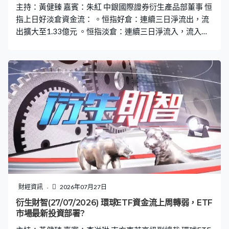
主持：黃健臻 嘉賓：朱紅 中銀國際證券衍生產品部董事 恒
指上日好淡倉資金流： 。恒指好倉：連續三日淨流出，流
出擴大至1.33億元 。恒指淡倉：連續三日淨流入，流入擴
大至1.42億元 。恒指牛證重貨區：24100點，369張相對
期指部署減倉53張 。恒指熊證重貨區：26000點，1333
張相對期指部署加倉657張
財經資訊
2026年07月27日
衍生財智(27/07/2026) 環球ETF資金流上周轉弱，ETF
市場最新投資部署?