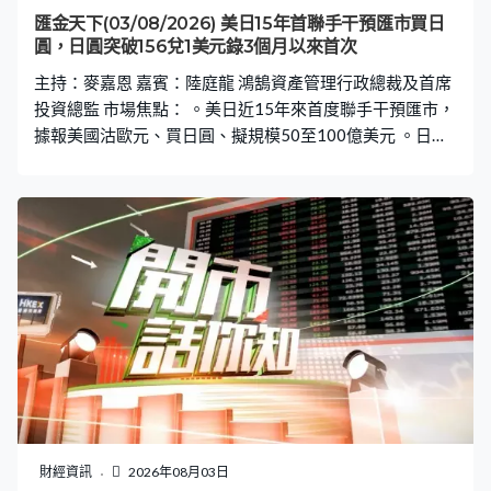
匯金天下(03/08/2026) 美日15年首聯手干預匯市買日
圓，日圓突破156兌1美元錄3個月以來首次
主持：麥嘉恩 嘉賓：陸庭龍 鴻鵠資產管理行政總裁及首席
投資總監 市場焦點： 。美日近15年來首度聯手干預匯市，
據報美國沽歐元、買日圓、擬規模50至100億美元 。日本
財務省片山皋月聲明：美日於7月31日共同協調購買日圓
。美財長貝森特稱將豪不猶豫進行更多日圓聯合干預 。特
朗普指干預日圓體現美日友誼 。美伊將重啟談判，布蘭特
期油亞洲市早段一度急跌9.5%低見過81.55美元 。紐約期
油曾跌近7%至78.78美元 。OPEC+：9月起增產每日18.8
萬桶原油 。聯儲局沃什據報擬縮減全年議息次數至6次
財經資訊
2026年08月03日