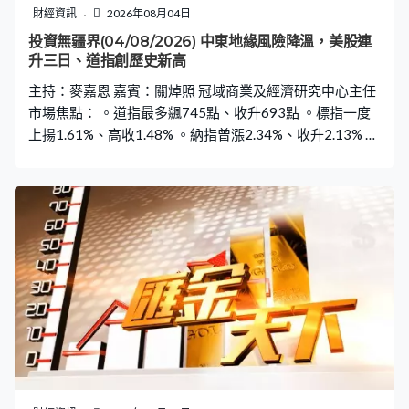
財經資訊
2026年08月04日
投資無疆界(04/08/2026) 中東地緣風險降溫，美股連
升三日、道指創歷史新高
主持：麥嘉恩 嘉賓：關焯照 冠域商業及經濟研究中心主任
市場焦點： 。道指最多飊745點、收升693點 。標指一度
上揚1.61%、高收1.48% 。納指曾漲2.34%、收升2.13% 。
費城半導體指數最多升1.63%、高收1.05% 。亞馬遜股價
創新高、市值突破3萬億美元，與微軟及Alphabet股價齊升
逾4% 。蘋果股價逆市跌近1.8%，連跌咗4日 。特朗普：與
伊朗討論重開霍爾木茲海峽 。特朗普點名批評雪佛龍和埃
克森美孚等大型石油企業，藉油價上漲牟取暴利