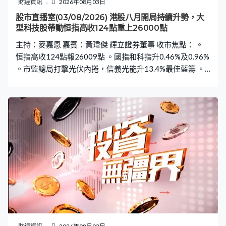
財經資訊
2026年08月03日
股市直播室(03/08/2026) 港股八月開局持續升勢，大
型科技股帶動恒指高收124點重上26000點
主持：麥嘉恩 嘉賓：黃瑋傑 輝立證券董事 收市焦點： 。
恒指高收124點報26009點 。國指和科指升0.46%及0.96%
。市監總局打擊光伏內捲，信義光能升13.4%最佳藍籌 。
阿里正式發布新AI模型，升7%最佳國指成分股 。騰訊升
3.19%，百度及快手升3% 。MINIMAX升7.19%最佳科指
成分股，智譜跌4.81%最差科指成分股 。車企公布7月數
據，小鵬及理想跌3%左右 。理文造紙半年多賺近7成，收
升4.36%，理文化工業績後5.5% 。聯想控股盈喜，收漲
10.56% 。太興盈喜，收升6.78%