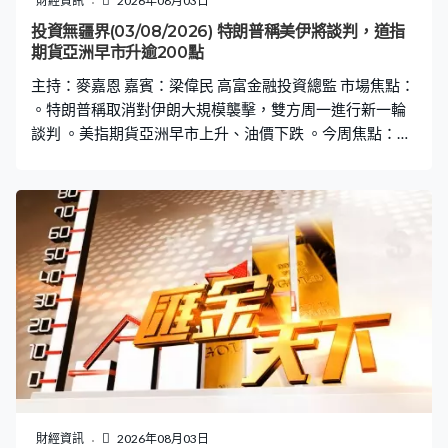
財經資訊
2026年08月03日
投資無疆界(03/08/2026) 特朗普稱美伊將談判，道指
期貨亞洲早市升逾200點
主持：麥嘉恩 嘉賓：梁偉民 高富金融投資總監 市場焦點：
。特朗普稱取消對伊朗大規模襲擊，雙方周一進行新一輪
談判 。美指期貨亞洲早市上升、油價下跌 。今周焦點：美
非農職位，AMD、Sandisk及SpaceX業績 。61%標指成分
股已公布季績，86%每股盈利超市場預期，高於過去5年平
均的78% 。77%營收超預期，高於過去5年平均的70%
財經資訊
2026年08月03日