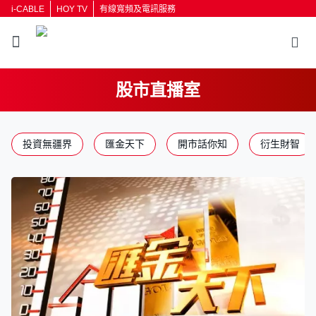
i-CABLE
HOY TV
有線寬頻及電訊服務
股市直播室
返回
投資無疆界
匯金天下
開市話你知
衍生財智
按輸入鍵開始搜尋