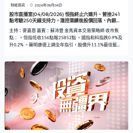
財經資訊
2026年08月04日
股市直播室(04/08/2026) 恒指終止六連升、曾挫241
點考驗250天線支持力，滙控業績後股價回落、內銀股
亦受壓
主持：麥嘉恩 嘉賓：蘇沛豐 金馬資本交易策略師 收市焦
點： 。恒指低收156點報25852點 。國指和科指跌0.9%及
升0.2% 。藥明康德上調全年指引，股價升11.1%最佳藍籌
。滙豐業績勝預期惟回購規模失色，股價收跌1% 。內地股
受壓，建行及工行跌逾3%、跌幅首兩大藍籌 。中芯升
4.98%最佳國指成分股，華虹升6.54% 。小鵬跌4.16%最差
國指成分股 。智譜升7.44%最佳科指成分股，MINIMAX跌
6.87%最差科指成分股