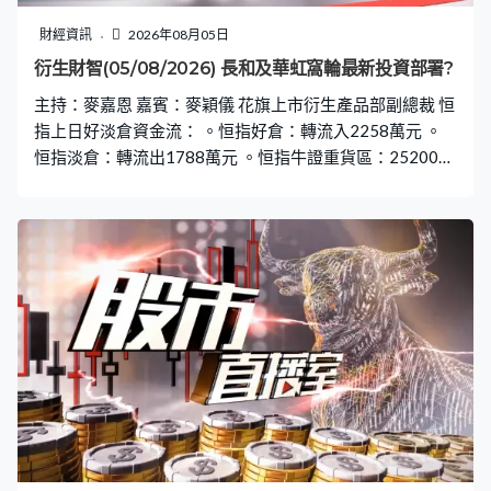
財經資訊
2026年08月05日
衍生財智(05/08/2026) 長和及華虹窩輪最新投資部署?
主持：麥嘉恩 嘉賓：麥穎儀 花旗上市衍生產品部副總裁 恒
指上日好淡倉資金流： 。恒指好倉：轉流入2258萬元 。
恒指淡倉：轉流出1788萬元 。恒指牛證重貨區：25200
點，655張相對期指部署加倉114張 。恒指熊證重貨區：
26300點，945張相對期指部署減倉139張