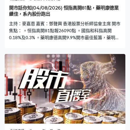
開市話你知(04/08/2026) 恒指高開81點，藥明康德業
績佳，系內股份跑出
主持：麥嘉恩 嘉賓：鄧聲興 香港股票分析師協會主席 開市
焦點： 。恒指高開81點報26090點 。國指和科指高開
0.18%及0.3% 。藥明康德高開9.9%開市最佳藍籌，藥明生
物高開3.8% 。攜程高開近2.6%，開市最佳國指同科指成分
股 。阿里巴巴高開1.3%，百度高開1.7% 。中芯和華虹高
開1%及1.3%