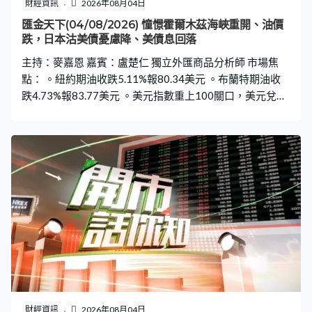
財經資訊
2026年08月04日
匯金天下(04/08/2026) 憧憬霍爾木茲海峽重開、油價
跌，日本沽美債憂慮降、美債息回落
主持：麥嘉恩 嘉賓：盧楚仁 獨立外匯商品分析師 市場焦
點： 。紐約期油收跌5.11%報80.34美元 。布蘭特期油收
跌4.73%報83.77美元 。美元指數重上100關口，美元兌日
圓重回157水平 。美10年期債息最多回落6.7個基點至4.66
厘水平 。美兩年期債息跌過6.4個基點低見4.227厘 。據報
日本上周兩日斥13.78萬億日圓入市支持日圓匯價 。紐約
聯儲行威廉斯：料通脹預期下半年放緩，現利率水平理想
。美國25個州提訟反對特朗普政府最新關稅措施 。美國7
月ISM製造業指數升至55.6勝預期
財經資訊
2026年08月04日