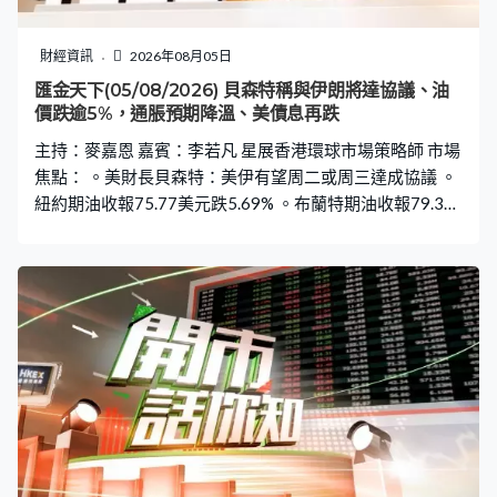
財經資訊
2026年08月05日
匯金天下(05/08/2026) 貝森特稱與伊朗將達協議、油
價跌逾5%，通脹預期降溫、美債息再跌
主持：麥嘉恩 嘉賓：李若凡 星展香港環球市場策略師 市場
焦點： 。美財長貝森特：美伊有望周二或周三達成協議 。
紐約期油收報75.77美元跌5.69% 。布蘭特期油收報79.36
美元跌5.26% 。美10年期債息最多再降6.7個基點低見4.6
厘 。美30年債息一度跌6個基點跌穿5.2厘 。金價連升兩
日，曾再升近1.3%高見4106美元 。銀價最多升逾3%重上
過60美元 。美國6月JOLTS職位空缺降至735.9萬個低於預
期 。美國6月貿易赤字收窄至733億美元略高於預期，出口
跌0.9%、進口降1.8% 。美國6月工廠訂單按月跌0.3%遜預
期