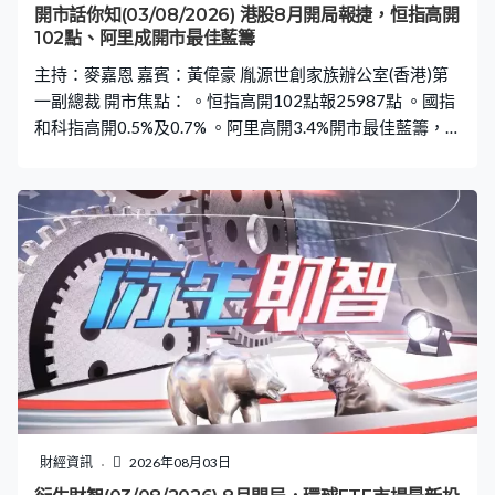
開市話你知(03/08/2026) 港股8月開局報捷，恒指高開
102點、阿里成開市最佳藍籌
主持：麥嘉恩 嘉賓：黃偉豪 胤源世創家族辦公室(香港)第
一副總裁 開市焦點： 。恒指高開102點報25987點 。國指
和科指高開0.5%及0.7% 。阿里高開3.4%開市最佳藍籌，
百度高開2.8%第二佳藍籌 。騰訊高開1.4%，美團及京東高
開0.5%及0.9% 。車企公布7月數據，比亞迪高開近1%，零
跑高開近2% 。聯想控股及太興盈喜，高開4.6%及5.9%
財經資訊
2026年08月03日