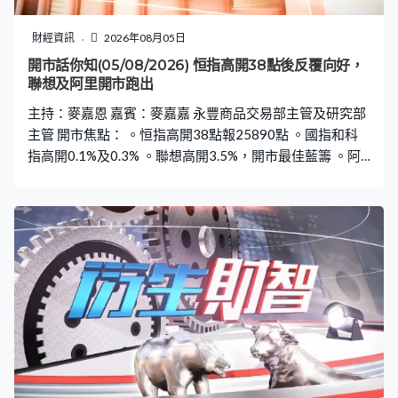
財經資訊
2026年08月05日
開市話你知(05/08/2026) 恒指高開38點後反覆向好，
聯想及阿里開市跑出
主持：麥嘉恩 嘉賓：麥嘉嘉 永豐商品交易部主管及研究部
主管 開市焦點： 。恒指高開38點報25890點 。國指和科
指高開0.1%及0.3% 。聯想高開3.5%，開市最佳藍籌 。阿
里高開2.1%，騰訊高開1.2% 。信達生物上季產品收入按年
升約6成，高開近2.5%開市升幅第二大藍籌 。智譜和
MINIMAX高開4%及3.4% 。滙控低開0.6%，友邦低開
0.2% 。中石油和中海油低開1.9%及1.6%，開市跌幅首兩
大國指成分股