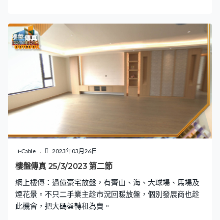
連推兩期，相隔短短一星期推出下一期KOKO MARE應
市。
i-Cable
2023年03月26日
樓盤傳真 25/3/2023 第二節
網上樓傳：過億豪宅放盤，有齊山、海、大球場、馬場及
煙花景。不只二手業主趁市況回暖放盤，個別發展商也趁
此機會，把大碼盤轉租為賣。