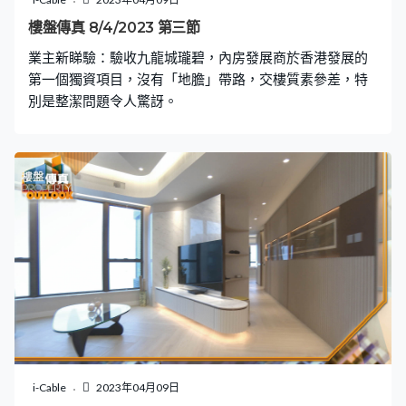
樓盤傳真 8/4/2023 第三節
業主新睇驗：驗收九龍城瓏碧，內房發展商於香港發展的
第一個獨資項目，沒有「地膽」帶路，交樓質素參差，特
別是整潔問題令人驚訝。
i-Cable
2023年04月09日