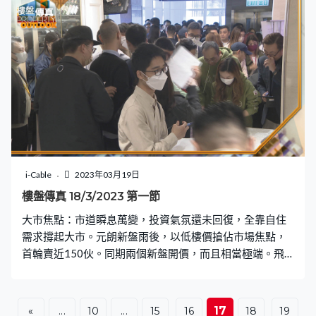
i-Cable
2023年03月19日
樓盤傳真 18/3/2023 第一節
大市焦點：市道瞬息萬變，投資氣氛還未回復，全靠自住
需求撐起大市。元朗新盤雨後，以低樓價搶佔市場焦點，
首輪賣近150伙。同期兩個新盤開價，而且相當極端。飛
揚以今年最低價開出，入場價只需307萬元；另一個位於
何文田瑜一，開出均價約2.5萬元，是今年暫時最高價。
17
«
...
10
...
15
16
18
19