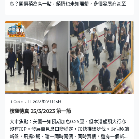
息？開價稍為高一點，銷情也未如理想，多個發展商甚至
再減價促銷。
i-Cable
2023年03月26日
樓盤傳真 25/3/2023 第一節
大市焦點：美國一如預期加息0.25厘，但本港龍頭大行亦
沒有加P。發展商見息口變穩定，加快推盤步伐。兩個極端
新盤，飛揚2期、瑜一同時開價、同時賣樓，還有一個新盤