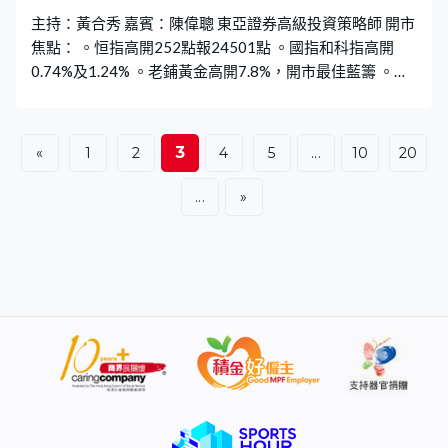
主持：黃合秀 嘉賓：陳偉聰 東亞證券高級投資策略師 開市
焦點： 。恒指高開252點報24501點 。國指和科指高開
0.74%及1.24% 。老鋪黃金高開7.8%，開市最佳藍籌 。周
大福公布業績高開5.2%，開市升幅第二大藍籌 。紫金高開
3.9%，開市表現最好國指成分股 。洛鉬和中鋁高開5%及
4.1%，開市升幅第三及第四大藍籌 。油價回落中石油低開
3
«
1
2
4
5
...
10
20
1.1%，和中海油成開市跌幅首兩大國指成分股
...
»