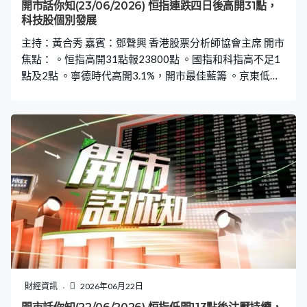
開市話你知(23/06/2026) 恒指連跌四日後高開31點，
科技股個別發展
主持：黃合秀 嘉賓：鄧聲興 香港股票分析師協會主席 開市
焦點： 。恒指高開31點報23800點 。國指和科指高不足1
點及2點 。寧德時代高開3.1%，開市最佳藍籌 。京東低開
近1.5%，開市最差藍籌 。攜程高開近2.5%，最佳國指成分
股 。MINIMAX高開3.8%，開市最佳科指成分股 。阿里和
百度高開0.5%及0.9%，騰訊和小米低開0.7%及0.9% 。滙
控高開1.4%，渣打高開近0.5%
財經資訊
2026年06月22日