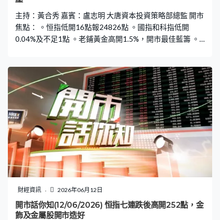
主持：黃合秀 嘉賓：盧志明 大唐資本投資策略部總監 開市
焦點： 。恒指低開16點報24826點 。國指和科指低開
0.04%及不足1點 。老鋪黃金高開1.5%，開市最佳藍籌 。
新地就低開1.7%，開市最差藍籌 。MINIMAX高開2.6%，
開市最佳科指成分股 。美團低開1.6%，開市最差科指成分
股
財經資訊
2026年06月12日
開市話你知(12/06/2026) 恒指七連跌後高開252點，金
飾及金屬股開市造好