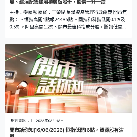
展、建滔配售建滔積層板股份，股價一升一跌
主持：麥嘉恩 嘉賓：王榮昆 星漢資產管理行政總裁 開市焦
點： 。恒指高開1點報24495點 。國指和科指低開0.1%及
0.5% 。阿里高開1.2%、開市最佳科指成分股，騰訊低開
0.4% 。聯想低開近1.9%，開市最差藍籌 。新東方高開
2.7%，開市最佳藍籌 。建滔折讓11%配售建滔積層板股
份，建滔積層板低開5.1% 。新股琻捷電子首掛，高開72%
報31.6元
財經資訊
2026年06月16日
開市話你知(16/06/2026) 恒指低開16點，資源股有沽
壓