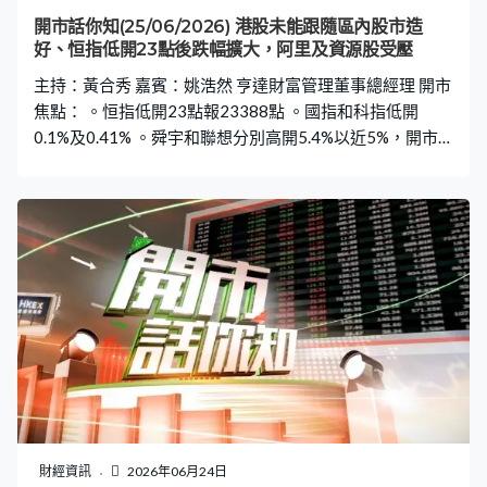
開市話你知(25/06/2026) 港股未能跟隨區內股市造
好、恒指低開23點後跌幅擴大，阿里及資源股受壓
主持：黃合秀 嘉賓：姚浩然 亨達財富管理董事總經理 開市
焦點： 。恒指低開23點報23388點 。國指和科指低開
0.1%及0.41% 。舜宇和聯想分別高開5.4%以近5%，開市
升幅首兩大藍籌 。阿里低開2.1%，騰訊和京東低開0.1%及
0.7% 。智譜高開近7%，開市最佳科指成分股 。摧程季績
後低開3.8%，開市最差藍籌 。洛鉬、紫金和中鋁低開逾
3%，開市跌幅第二至第四大藍籌
財經資訊
2026年06月24日