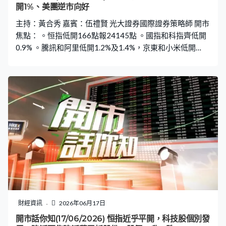
開1%、美團逆市向好
主持：黃合秀 嘉賓：伍禮賢 光大證券國際證券策略師 開市
焦點： 。恒指低開166點報24145點 。國指和科指齊低開
0.9% 。騰訊和阿里低開1.2%及1.4%，京東和小米低開
1.3% 。泡泡瑪特低開3.3%，開市最差藍籌 。美的高開
2.8%，開市最佳藍籌 。MINIMAX高開3.8%，開市最佳科
指成分股
財經資訊
2026年06月17日
開市話你知(17/06/2026) 恒指近乎平開，科技股個別發