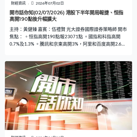
財經資訊
2026年07月02日
開市話你知(02/07/2026) 港股下半年開局報捷、恒指
高開190點後升幅擴大
主持：黃健臻 嘉賓：伍禮賢 光大證券國際證券策略師 開市
焦點： 。恒指高開190點報23071點 。國指和科指高開
0.7%及1.3% 。騰訊和京東高開3%，阿里和百度高開2.6%
及4.9% 。比亞迪和小鵬高開4.9%，小鵬成開市升幅最大科
指成分股 。中芯低開5.9%，開市最差藍籌 。新股：安克創
新668低開0.02%，報99.3元