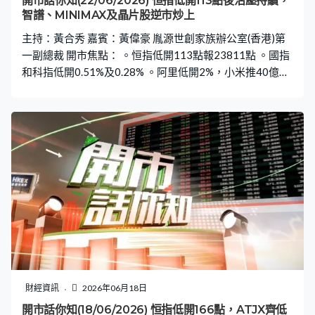
開市話你知(22/06/2026) 恒指低開113點後沽壓持續，
智譜、MINIMAX及晶片股逆市炒上
主持：黃合秀 嘉賓：黃偉豪 胤源世創家族辦公室(香港)第
一副總裁 開市焦點： 。恒指低開113點報23811點 。國指
和科指低開0.51%及0.28% 。阿里低開2%，小米推40億回
購計劃仍底開1.5% 。華虹高開近4.6%、開市最佳科指成分
股，中芯高開3% 。九置低開7.5%、開市最差藍籌，滙控
低開1.3% 。新股海清智元高開302%，報29元
財經資訊
2026年06月18日
開市話你知(18/06/2026) 恒指低開166點，ATJX齊低