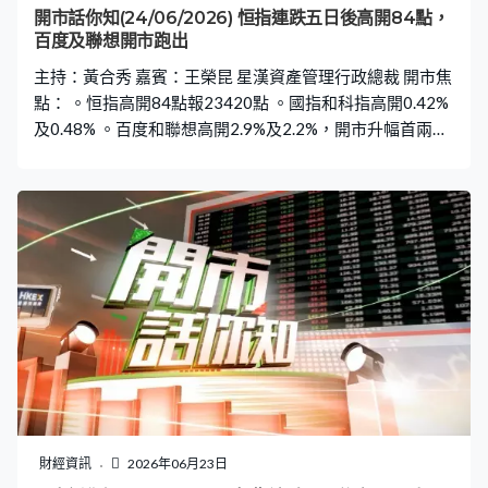
開市話你知(24/06/2026) 恒指連跌五日後高開84點，
百度及聯想開市跑出
主持：黃合秀 嘉賓：王榮昆 星漢資產管理行政總裁 開市焦
點： 。恒指高開84點報23420點 。國指和科指高開0.42%
及0.48% 。百度和聯想高開2.9%及2.2%，開市升幅首兩大
藍籌 。蔚來高開4.8%，開市最佳科指成分股 。MINIMAX
低開2%，開市最差科指成分股 。新股：仙工智能平開，報
101.6元 。新股：麥科醫藥高開近87%，報34.02元
財經資訊
2026年06月23日