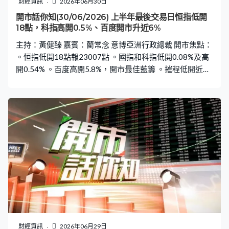
財經資訊
2026年06月30日
開市話你知(30/06/2026) 上半年最後交易日恒指低開
18點，科指高開0.5%、百度開市升近6%
主持：黃健臻 嘉賓：藺常念 意博亞洲行政總裁 開市焦點：
。恒指低開18點報23007點 。國指和科指低開0.08%及高
開0.54% 。百度高開5.8%，開市最佳藍籌 。摧程低開近
2.5%，開市最差藍籌 。紫金低開2.4%，開市第二差藍籌
。小鵬高開4.4%，開市升幅第二大科指成分股 。真健康醫
療高開159%報327.2元 。鱘龍科技高開36%報103元 。來
福諧波高開3%報88.2元 。江西生物低開近34%報7.4元
財經資訊
2026年06月29日