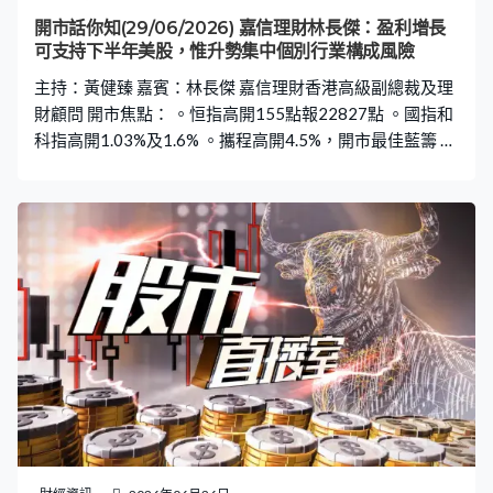
開市話你知(29/06/2026) 嘉信理財林長傑：盈利增長
可支持下半年美股，惟升勢集中個別行業構成風險
主持：黃健臻 嘉賓：林長傑 嘉信理財香港高級副總裁及理
財顧問 開市焦點： 。恒指高開155點報22827點 。國指和
科指高開1.03%及1.6% 。攜程高開4.5%，開市最佳藍籌 。
網易和百度齊高開4%，阿里高開2.4% 。地平線機器人高
開5.5%，開市最佳科指成分股 。新股：海光芯正高開7成
半報199.9元 。新股：禮邦醫藥高開8成半報42元 。新
股：白鴿在線高開2.9倍報61.1元