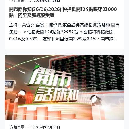
財經資訊
2026年06月26日
開市話你知(26/06/2026) 恒指低開124點跌穿23000
點，阿里及蘋概股受壓
主持：黃合秀 嘉賓：陳偉聰 東亞證券高級投資策略師 開市
焦點： 。恒指低開124點報22952點 。國指和科指低開
0.44%及0.78% 。友邦和阿里低開3.9%及3.1%，開市跌幅
首兩大藍籌 。蘋果產品加價，舜宇低開近3%，開市跌幅第
三大藍籌 。聯想低開2%，開市跌幅第四大藍籌 。網易提
早成雙重主要上市股、高開3.3%，開市最佳藍籌 。6新股
齊首日掛牌：科拓股份高開1.7倍，公開招股超購2114
倍、一手中籤率2% 。中科聞歌高開81%，公開招股超購
5965倍、一手中籤率0.15% 。芯碁微裝高開73%，公開招
股超購1006倍、一手中籤率3% 。領益智造高開6%，公開
招股超購95倍、一手中籤率1.23% 。聖邦股份高開23%，
公開招股超購250倍、一手中籤率10% 。一手中籤率100%
的MERDEKAGOLD，首掛平開報26.6元
財經資訊
2026年06月25日