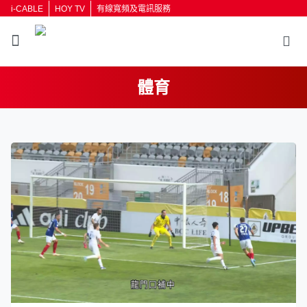
i-CABLE
HOY TV
有線寬頻及電訊服務
體育
返回
按輸入鍵開始搜尋