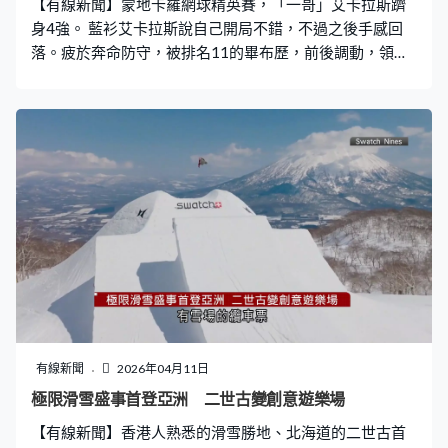
【有線新聞】蒙地卡羅網球精英賽，「一哥」艾卡拉斯躋
身4強。 藍衫艾卡拉斯說自己開局不錯，不過之後手感回
落。疲於奔命防守，被排名11的畢布歷，前後調動，領先
2比0下，連失3局。賽前泥地賽跨季15連勝，走勢都得以
延續，削回同一邊得手。 「一哥」繼續進取打法，接發後
隨即上網放短，令畢布歷失了預算。首盤3次破發，先贏6
比4。衛冕的艾卡拉斯延續強勢，第二盤3次破發機會都把
握到，正手轉線打得那麼好，畢布歷只能苦笑。 艾卡拉斯
橫掃6比0，直落兩盤晉級。打了367場，就取得生涯第
300場巡迴賽勝仗，是公開賽年代男單第3快。4強鬥東道
主韋卓諾。 棗紅衫韋卓諾8強淘汰澳洲的迪文奴，晉級過
程贏過上屆亞軍慕斯迪。這位摩納哥球手先贏6比4，排名
23鬥第6，韋卓諾第二盤失了兩個發球局，被迪文奴以6比
3追平。 韋卓諾決勝第三盤找回手感，6次面臨破發危機都
能化解。主場觀眾落力打氣下，韋卓諾贏6比3，盤數2比
1，生涯第4次擊敗世界前十球手，成為首位東道主，打入
有線新聞
2026年04月11日
這項賽事4強。
極限滑雪盛事首登亞洲 二世古變創意遊樂場
【有線新聞】香港人熟悉的滑雪勝地、北海道的二世古首