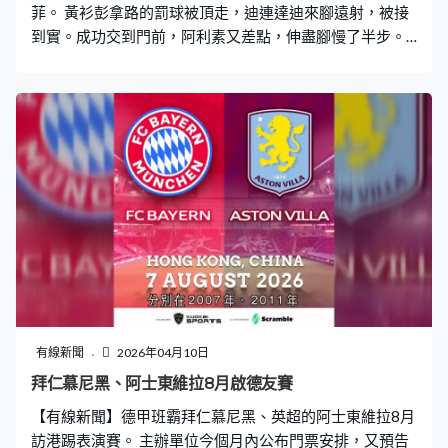
菲。 黃衫彭拿路的罰球被頂走，迪連達迪來腳遠射，被接
到實。成功交到門前，阿利素又差點，伸盡腳慢了半步。
這支烏拉圭代表20分鐘要先失守，被伊曼奴奧利華拉頂
入，兩個守衛一左一右也不夠他跳，頂彈地入網。 換邊
後，阿利素以一敵三，推大位穿個兩個守衛，少少罅隙就
足夠送入遠柱，盡顯射手功架，59分鐘追平。哥倫比亞的
聖達菲幾乎又靠角球入球，門前混戰，域陀摩蘭奴被盧卡
斯費拉拿護空門。路爾斯柏拿斯奧斯快腳射個地波不中目
標，和氣收場1比1。
有線新聞
2026年04月10日
拜仁慕尼黑、阿士東維拉8月啟德友賽
【有線新聞】德甲班霸拜仁慕尼黑、英超的阿士東維拉8月
訪港踢表演賽。 主辦單位今個月內公布門票安排，又預告