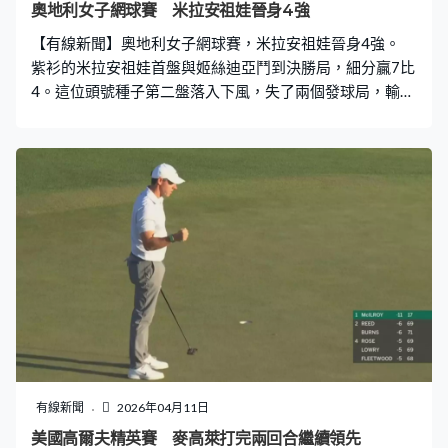
奧地利女子網球賽 米拉安祖娃晉身4強
【有線新聞】奧地利女子網球賽，米拉安祖娃晉身4強。
紫衫的米拉安祖娃首盤與姬絲迪亞鬥到決勝局，細分贏7比
4。這位頭號種子第二盤落入下風，失了兩個發球局，輸4
比6。爭取今季第二項錦標，世界第10的米拉安祖娃決勝
第三盤掌控形勢，由頭帶到尾。米拉安祖娃這盤有3次破
發，大比數贏6比2，今季首項泥地賽就打入4強，將會鬥
魯絲。
有線新聞
2026年04月11日
美國高爾夫精英賽 麥高萊打完兩回合繼續領先