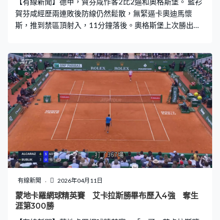
【有線新聞】德甲，賀芬咸作客2比2逼和奧格斯堡。 藍衫
賀芬咸經歷兩連敗後防線仍然鬆散，無緊逼卡奧迪馬懷
斯，推到禁區頂射入，11分鐘落後。奧格斯堡上次勝出要
數到2月尾，這日有個完美開局，基哥列治3分鐘後射成2
比0，壓贏身位，射近柱入網。賀芬咸未完半場就追平，夏
蘭歷「插水式」頭槌，35分鐘追近。之後輪到巴索馬拿托
尼表演，超窄角度都找到「私家路」，42分鐘2比2。 賀芬
咸之後再度受壓，基哥列治接應傳中控定再射，過不到主
場門楣。尾段有變數，班拿度費南迪斯踩跌對手，賀芬咸
輸12碼。奧格斯堡錯過全取3分機會，卡奧迪馬懷斯操
刀，一腳射高，2比2完場。
有線新聞
2026年04月11日
蒙地卡羅網球精英賽 艾卡拉斯勝畢布歷入4強 奪生
涯第300勝