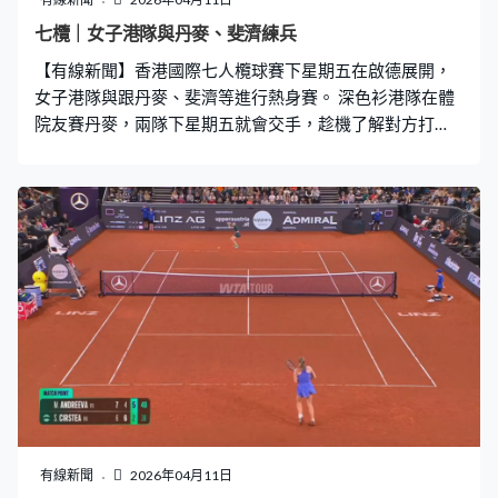
七欖｜女子港隊與丹麥、斐濟練兵
【有線新聞】香港國際七人欖球賽下星期五在啟德展開，
女子港隊與跟丹麥、斐濟等進行熱身賽。 深色衫港隊在體
院友賽丹麥，兩隊下星期五就會交手，趁機了解對方打
法。香港女隊上屆首次在銀劍賽封后，這次對手還有泰
國，三隊爭入下星期日的決賽。這球守不住丹麥，長驅直
進，拉也拉不住，跑足大半場達陣。 正式名單星期日公
布，港隊球員把握最後機會爭取表現，與丹麥互有達陣。
港隊還有與勁旅斐濟打練習賽，面對傳統強隊，港隊都有
力一戰。莊嘉欣發力甩開對手，成功取分。 斐濟打的世界
系列賽今年就新設三站錦標賽，首站17至19日在啟德主場
館舉行。
有線新聞
2026年04月11日