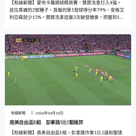
【有線新聞】蒙地卡羅網球精英賽，贊歷冼拿打入4強。
界 · 智匯香江」
這位黑褲的2號種子，首盤的第1發球得分率79%，安格艾
利亞森就少13%。贊歷冼拿這盤3次破發機會，把握到1
次，先贏局數6比3。之前4次交手都在硬地，首次在泥地
碰頭，贏家都是冼拿，贏多盤6比4，直落兩盤勝出，對賽
5戰全勝，會跟施維列夫爭入決賽。
有線新聞
2026年04月10日
南美自由盃E組 彭拿路1比1聖達菲
【有線新聞】南美自由盃E組，彭拿路作客1比1逼和聖達