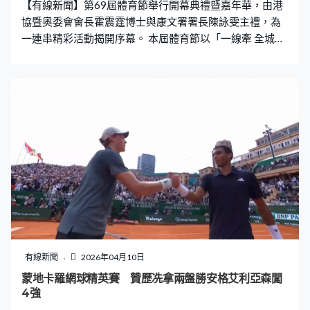
【有線新聞】第69屆體育節舉行開幕典禮暨嘉年華，由港
協暨奧委會會長霍震霆博士與康文署署長陳詠雯主禮，為
一連串精彩活動揭開序幕。 本屆體育節以「一線牽 全城
動」為主題，把運動帶入社區，推廣全民運動。 體育節嘉
年華一連兩天（4 月 11 及 12 日）於九龍公園體育館舉
行，現場設有十多項精彩有趣的運動試玩體驗，並有豐富
的舞台表演及運動示範，讓公眾一站式投入不同項目。 港
隊吉祥物「堅仔」亦會現身，與市民互動，同享運動的樂
趣。霍震霆博士致辭時表示：「今屆體育節在全港各區舉
辦超過 50 項多元化的體育活動，實踐『全民運動』目標。
我們期望透過豐富的運動體驗，激發大眾嘗試不同運動，
並養成規律運動習慣，為香港社會注入正能量。」 港協暨
奧委會委任曾湛元（籃球）、林依諾（乒乓球）和陳晞文
（滑浪風帆）為本屆體育節大使，他們將親身參與不同體
育活動，分享自身運動經歷，鼓勵大眾培養健康生活習
慣。 4 月至 8 月期間，港協暨奧委會聯同各體育總會舉行
有線新聞
2026年04月10日
多元化的體育活動，適合不同年齡人士參與，無論是運動
蒙地卡羅網球精英賽 贊歷冼拿兩盤勝安格艾利亞森闖
愛好者、運動新手還是一家大小，均可體驗多元運動樂
4強
趣。當中五個重點活動分別為「足毽同樂日」、「楚河漢