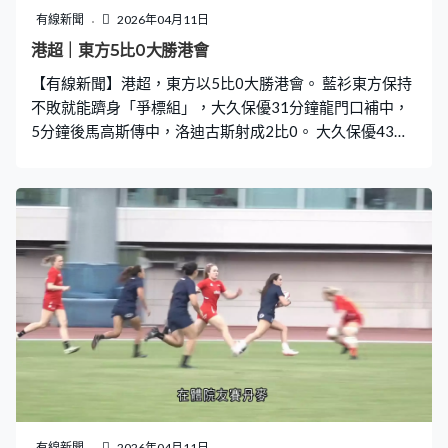
有線新聞
2026年04月11日
港超｜東方5比0大勝港會
【有線新聞】港超，東方以5比0大勝港會。 藍衫東方保持
不敗就能躋身「爭標組」，大久保優31分鐘龍門口補中，
5分鐘後馬高斯傳中，洛迪古斯射成2比0。 大久保優43分
鐘攻入個人今場第2球，半場有3球優勢。榜尾的港會要贏
才能保著護級希望，換邊後愈來愈渺茫，馬高斯52分鐘抽
入，左腳入完，馬高斯轉用右腳開弓，79分鐘為東方入多
球，淨勝5球完場。
有線新聞
2026年04月11日