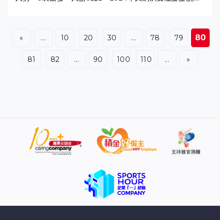
傷，兩度接受手術之後幾乎退役，上季打了3場試試水溫，
世界排名下滑到258。今年正式復出，重返巡迴賽，總算
克服傷患。精彩擋去後場，笠死對手，比莉絲高娃贏多盤6
80
«
...
10
20
30
...
78
79
比3，接近2年來再次擊敗世界排名前20的球手，連續兩圈
不失一盤晉級，8強對域姬。
81
82
...
90
100
110
...
»