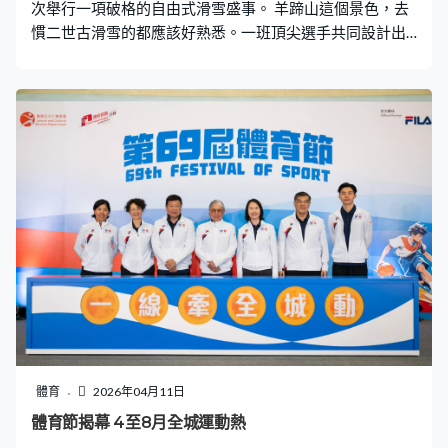
次舉行一項破格的自由式滑雪盛事。 羊蹄山這個景色，去
慣二世古滑雪的都應該好熟悉。一班頂尖選手共同設計出
來的場地沒有獎牌、沒有分數，只有最自由的風格及最狂
的地形。首次移師亞洲舉行，為期六天。遊客滑開的雪道
及雪山變成高手們最狂野及獨特的遊樂場。 不用另外買票
看，有雪場的纜車票搭到上到去就可以近距離看到這班奧
運世界極限運動會的獎牌選手，包括平野步夢、鬼塚雅等
在上空飛過轉幾個圈落地。你飛我都飛，追求創意、激發
突破及展現自我，無分傷健。玩完二世古的春雪，六月就
輪到一班自由式單車狂人去奧地利設置場地齊齊飛、齊齊
玩了。
體育
2026年04月11日
體育節揭幕 4至8月全城運動熱