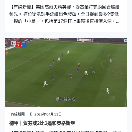
【有線新聞】美國高爾夫精英賽，麥高萊打完兩回合繼續
領先。 這位衛冕球手延續出色發揮，全日捉到最多9隻低
一桿的「小鳥」，包括第17洞打上果嶺後直接滾入洞，引
發觀眾歡呼。麥高萊一個洞超標下以低7桿的65完成，總
成績優勢擴大到6桿，創賽事兩回合後最大領先紀錄。 首
日並列領先的般斯，次回合有3個洞超標，4次造出小鳥下
以低一桿的71完成，與里德並列第二。
有線新聞
2026年04月11日
德甲｜賀芬咸2比2逼和奧格斯堡