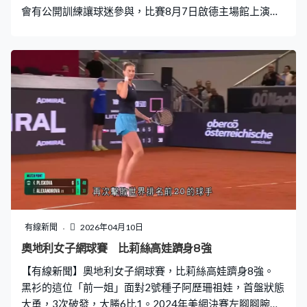
會有公開訓練讓球迷參與，比賽8月7日啟德主場館上演。
拜仁、維拉上次來港分別在2007年、2011年。
有線新聞
2026年04月10日
奧地利女子網球賽 比莉絲高娃躋身8強
【有線新聞】奧地利女子網球賽，比莉絲高娃躋身8強。
黑衫的這位「前一姐」面對2號種子阿歷珊祖娃，首盤狀態
大勇，3次破發，大勝6比1。2024年美網決賽左腳腳腕受