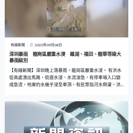
有線新聞
2023年09月08日
深圳暴雨 龍崗區嚴重水浸 羅湖、福田、龍華等達大
暴雨級別
【有線新聞】深圳晚上落暴雨，龍崗區嚴重水浸。 有洪水
從高處湧出馬路，街道水浸、水流湍急，有停車場入口變
成急流，地庫的水幾乎浸至車頂，有民眾指河水倒灌，洪
水沖入店舖。受風暴海葵殘餘環流及季候風影響，深圳晚
上落大雨，暴雨預警升為紅色，龍崗區嚴重水浸，當局呼
籲民眾及車輛切勿前往，區內開放緊急避難場所，羅湖、
福田、龍華等區累計雨量亦達到大暴雨級別。