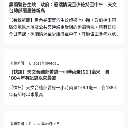
告信號 ．勞福局：極端情況下 不論有否暴雨警告 工作
黑雨警告生效 政府：極端情況至少維持至中午 天文
安排等同8號風球 ．保安局：警務處排洪前45分鐘接內地
台總部雨量錄新高
通知 稱對兩地居民提供保障
【有線新聞】黑色暴雨警告生效超過七小時，政府指出現
廣泛地區水浸及公共交通嚴重受阻的極端情況，所有日校
今日停課，極端情況至少維持至中午，呼籲僱主參考八號
風球，採取具彈性的工作安排。暴雨下多區嚴重水浸，港
鐵黃大仙站有雨水湧入月台，觀塘綫石硤尾至彩虹站繼續
暫停服務。 柴灣連城道洪水從山上沖向環翠道，有車停在
路中間，濺起超過一米高水花。同一個位置有人站不穩，
有線新聞
2023年09月08日
連人帶傘衝前近一百米。垃圾桶、商店的貨物被沖出馬
【快訊】天文台總部曾錄一小時雨量158.1毫米 自
路，有人滿身泥濘、坐在積水中。洪水稍退，見到大量地
1884年有記錄以來最高
磚被沖出馬路。柴灣在黑色暴雨下變成澤國，新翠商場對
【快訊】天文台總部曾錄一小時雨量158.1毫米 自1884
出馬路完全淹浸，車輛無法通過。 這場突如其來的暴雨，
年有記錄以來最高
由晚上9時25分天文台發出黃色暴雨開始，不足半小時便
改發紅雨，到晚上11時05分改發黑雨，前後不足兩小時。
天文台總部晚上11時至12時，一小時內錄得158.1毫米雨
量，是1884年有紀錄以來最高。新界北部水浸特別報告同
時生效，打鼓嶺、沙頭角一帶受大雨影響，短時間內錄得
有線新聞
2023年09月08日