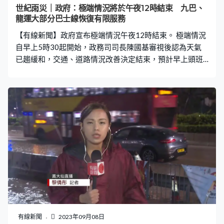
世紀雨災｜政府：極端情況將於午夜12時結束 九巴、
龍運大部分巴士線恢復有限服務
【有線新聞】政府宣布極端情況午夜12時結束。 極端情況
自早上5時30起開始，政務司司長陳國基審視後認為天氣
已趨緩和，交通、道路情況改善決定結束，預計早上頭班
車開始，專營巴士可以提供大部分服務。港鐵觀塘線個別
車站仍暫停服務，已安排免費接駁巴士服務。政府提醒市
民仍要高度警覺，避免接近有山泥傾瀉風險等危險地方。
暴雨期間2人死亡，144人到公立醫院求診。 康文署轄下泳
灘明日暫停開放，需要清理極端天氣後的雜物，以及檢視
損毀情況，關閉直至另行通告。 九巴及龍運巴士大部分日
間路線已恢復有限度服務。截至晚上11時，11條路線因路
面情況仍然暫停，另有7條路線要改道。龍運除了A43P線
外，其餘日間路線已陸續恢復有限度服務。至於深宵及通
宵路線，除路線N118需要改道外，其他回復正常服務。
．政府：極端情況將於午夜12時結束 ．九巴：14條線受路
面情況影響仍暫停 ．九巴：逾160條線已恢復有限度服
務 龍運除A43P線外亦陸續恢復 ．天文台取消黃色暴雨警
有線新聞
2023年09月08日