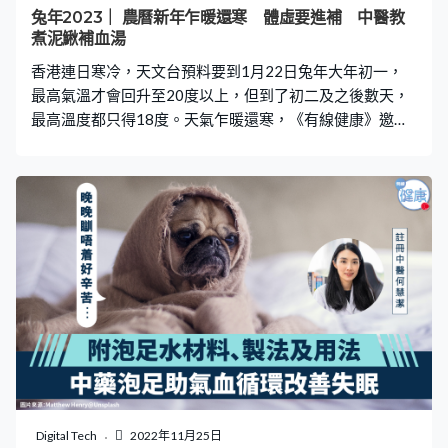
出，人體經絡在刮痧後所產生的「痧象」，與刮拭部位和
兔年2023｜ 農曆新年乍暖還寒 體虛要進補 中醫教
方向、操作手法、力度和時間長短等，都有密切關係。刮
煮泥鰍補血湯
拭後皮膚顏色越深，並不代表排出毒素越多。消委會列出6
香港連日寒冷，天文台預料要到1月22日兔年大年初一，
種「痧象」所代表的身體
最高氣溫才會回升至20度以上，但到了初二及之後數天，
最高溫度都只得18度。天氣乍暖還寒，《有線健康》邀請
註冊中醫李灼珊，分享冬季的養生補血貼士。 秋收冬藏 冬
季宜進補 還有幾天，就是送虎迎兔農曆新年了！但香港的
天氣總是冷幾日、暖幾日，早晚溫差大，體虛的人士可能
一日內經歷夏季和冬季，穿什麼衣服成為最大煩惱。「中
華中醫中心」註冊中醫、中醫內科博士李灼珊表示，這季
節除了穿衣「寧多莫少」，更重要是養生補血，對抗一早
一晚的寒氣。 「我們中醫，有所謂秋收冬藏，其實是一個
自然界定律，而自然定律也是中醫養生的基礎。」李醫師
說，「冬天在自然界是陰盛陽衰，這時，人體內亦同樣陰
盛陽衰，所以是一般體質較虛弱人士進補的最佳時機。」
泥鰍補血效果好 冬季進補的關鍵是「食補」，即利用食物
的性質去補身體的虛，從而糾正人體陰陽的偏差，例如用
羊肉、狗肉（中醫學上狗肉對補虛很有用，當然香港是禁
Digital Tech
2022年11月25日