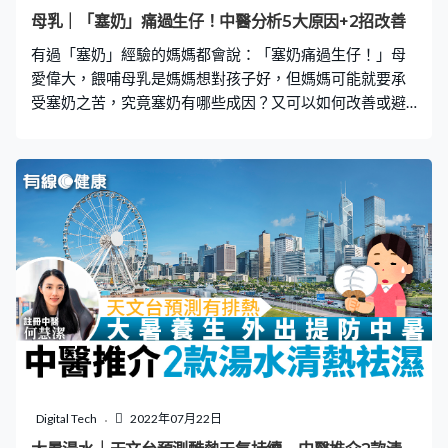
洗乾淨後，撕塊備用。 【2】六碗水煲滾後，可以把雪
母乳｜「塞奶」痛過生仔！中醫分析5大原因+2招改善
梨、雪耳及蓮子加入，大概煲30分鐘後，加上鮮百合再煲
有過「塞奶」經驗的媽媽都會說：「塞奶痛過生仔！」母
15分鐘即可。 【3】雪梨及百合本身有鮮甜味道，可以不
愛偉大，餵哺母乳是媽媽想對孩子好，但媽媽可能就要承
需要加糖。 （全
受塞奶之苦，究竟塞奶有哪些成因？又可以如何改善或避
免？中藥又有沒有幫助？《有線健康》邀請了中文大學中
醫碩士、註冊中醫倪詠梅，分析塞奶成因及改善方法。 其
實，「塞奶」即「乳腺炎」，中醫稱之為「乳癰（音：
翁）」，是很多初生嬰兒母親面對的問題。患者的乳房會
因為乳汁堵塞而又脹又痛、乳汁難以暢順排出、甚至摸到
一粒粒硬塊；一旦發炎，更會發燒發冷、感到異常疲倦、
周身骨痛等感染症狀。 塞奶之痛，要親身經歷過的人才知
道。明明人人都是這樣哺乳的，為什麼有些人最終會塞奶
導致乳腺炎呢？ 從中醫的角度看，塞奶可分為外因和內
因： 外因： 【1】不小心讓寶寶咬破乳頭，令乳房受感
染； 【2】沒有定時排空乳汁，令乳汁積存，日久化熱成
為膿腫； 【3】按摩乳房時方位不對，用力過猛，反而令
乳房受傷，影響乳腺通暢。 內因： 【4】燥熱——中醫認
Digital Tech
2022年07月22日
為，乳房屬足陽明胃經，乳汁為氣血所生化，產前產後大