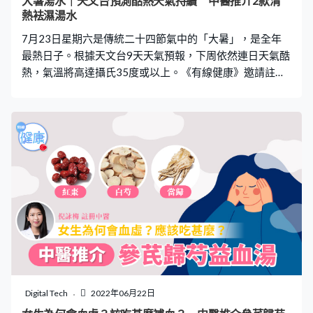
大暑湯水｜天文台預測酷熱天氣持續 中醫推介2款清
量進食辛燥補品、肥膩食物都會導致胃熱旺盛，乳汁偏向
熱袪濕湯水
濃稠易結塊，較難排空，易於發炎。因此一旦出現塞奶徵
7月23日星期六是傳統二十四節氣中的「大暑」，是全年
兆，就要停服魚湯、豬腳薑等補品。 【5
最熱日子。根據天文台9天天氣預報，下周依然連日天氣酷
熱，氣溫將高達攝氏35度或以上。《有線健康》邀請註冊
中醫何慧潔講解大暑天氣下可能引發的不適症狀，以及推
介2款中醫湯水。 以下為註冊中醫何慧潔的應對大暑貼
士： 大暑來臨，是夏日的最後一個節氣，同時亦標誌首著
全年最熱的時間到了。這段時間香港的平均氣溫可達30度
以上。大暑前後是一年中日照時間最長的日子，亦是三伏
天中的中伏前後，中醫說：「暑必夾濕」，這段時間天氣
炎熱難耐，但又常常伴有大雨、雷暴以及颱風的出現，產
生濕熱交蒸的氣候特點。這些氣候特點，導致特別多見以
下幾種夏日常見病： 推薦閱讀：天氣酷熱｜冷氣機唔夠
涼？調低溫度原來做錯！日本節目教2分鐘速降溫秘技
【1】皮膚濕熱問題 夏日期間門診中來看暗瘡、頭瘡、毛
囊炎，這類與濕熱、感染相關的皮膚問題的病人明顯增
多。《內經》說：「諸痛癢瘡皆屬於心」、「心者，通於
Digital Tech
2022年06月22日
夏氣」，即所有的「疔瘡癰癤」都與心有關。心臟，在五