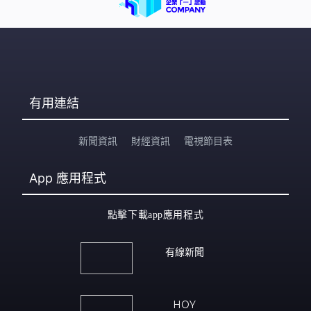
要症狀及用藥也有分別： 1. 濕熱型（常見於急性濕疹） 症
狀：皮膚有水疱、丘疹、紅斑、腫脹、糜爛、灼熱感，痕
癢劇烈，滲液較多 治療方法：清
有用連結
新聞資訊
財經資訊
電視節目表
App
應用程式
點擊下載app應用程式
有線新聞
HOY