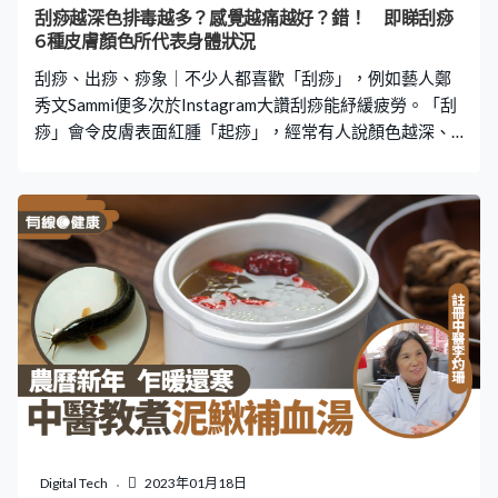
刮痧越深色排毒越多？感覺越痛越好？錯！ 即睇刮痧
6種皮膚顏色所代表身體狀況
刮痧、出痧、痧象｜不少人都喜歡「刮痧」，例如藝人鄭
秀文Sammi便多次於Instagram大讚刮痧能紓緩疲勞。「刮
痧」會令皮膚表面紅腫「起痧」，經常有人說顏色越深、
代表身體排出毒素越多，也有人指「越痛越好」。不過，
消委會早前發表報告指出，「刮痧」引起的皮膚顏色深淺
大致可分為6種，代表著身體不同狀況，顏色深不代表排毒
多。 刮痧為何對身體好？ 消委會報告中指出，刮痧是以中
醫經絡腧穴理論為基礎，利用特定的器具和介質（如刮痧
油、潤膚霜），在人體經絡上反覆刮動及摩擦。透過不同
手法和動作，刺激經絡令皮膚毛孔張開，並導致皮膚出現
紅色粟粒狀、或暗紅色出血點等「出痧」變化。 中醫理論
指，人體大部分疾病都是氣血不通造成，「痧」是一種病
邪，因此「出痧」便代表將毒素及邪氣排出體外，並達到
疏通經絡、調整臟腑、改善氣血平衡，達致防治疾病的效
果。 刮痧越深色越好？ 提到刮痧，不少人都相信刮痧後皮
膚呈現越深色，代表排出毒素越多，然而，消委會報告指
Digital Tech
2023年01月18日