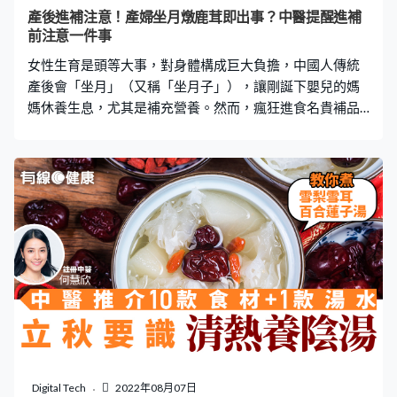
的病因、症型等再以辨症論治，再處方合適的中藥給病
產後進補注意！產婦坐月燉鹿茸即出事？中醫提醒進補
人，期望不只治標，而治本，解決患者失眠的真正成因，
前注意一件事
從而為患者的失眠找出斷根的方法。 除了服用中藥外，按
女性生育是頭等大事，對身體構成巨大負擔，中國人傳統
患者情形，選用合適穴位治療針灸亦能改善失眠
產後會「坐月」（又稱「坐月子」），讓剛誕下嬰兒的媽
媽休養生息，尤其是補充營養。然而，瘋狂進食名貴補品
不代表有益，更可能有害！《有線健康》邀請了中文大學
中醫碩士、註冊中醫倪詠梅，分享產婦坐月進補注意要
點。 女性每次生育，都是一次大傷氣血的過程，雖然近代
流行剖腹產，出血量少很多，可是從中醫角度看，肚腹被
剖開，寒氣入侵，亦會影響胞宮氣血。因此中醫很注重
「坐月子」，月子坐得好，不單餵人奶變得輕鬆，身體及
胞宮的修復也會更好，有些人甚至生育之後身體比以前更
好。 有孕婦進補後流出惡露 不過，進補不是把名貴補品都
塞進肚子就好。最近有位月子中的太太，原本「惡露」
（惡露是產後遺在子宮內的胎盤殘餘組織、黏膜和血液等
組成的混合物）已經退得七七八八，可是這幾天卻突然渾
身煩熱、下腹抽痛，更流出鮮紅惡露。把脈後發現脈象帶
有明顯熱象，問她最近吃了什麼，原來是聽同事說月子期
Digital Tech
2022年08月07日