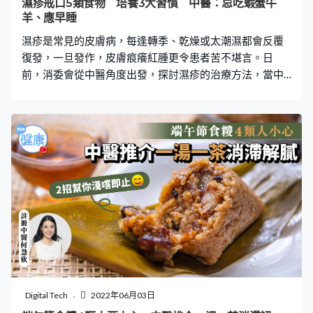
濕疹戒口5類食物 培養3大習慣 中醫：忌吃蝦蟹牛
體檢上並未出現貧血的指標，可是在體質及身體表現上已
羊、應早睡
表現出陰血不足的「血虛」狀態。一些長期的不適，如頭
濕疹是常見的皮膚病，每逢轉季、乾燥或太潮濕都會反覆
暈、疲勞、眼花
復發，一旦發作，皮膚痕癢紅腫更令患者苦不堪言。日
前，消委會從中醫角度出發，探討濕疹的治療方法，當中
提到除了透過中藥治療，患者亦可從日常生活與飲食習慣
著手，例如戒口、早睡等，大家不妨參考一下。 中醫指，
濕疹患者大多受「風、濕、熱」等「病邪」困擾，除了戒
食發物之外，黏滯的食物難消化、生冷食物易傷脾胃，濕
疹患者亦只宜淺嘗。以下幾類食物，包括：肉類、海鮮
類、蔬果類等，要特別小心進食，甚至應盡量戒食。 濕疹
患者戒口清單 1. 肉類 牛肉、羊肉、鵝肉 2. 海鮮類 蝦、
蟹、貝殼類、鰻鮮、鱔魚、魚生 3. 蔬果類 竹筍、茄子、韭
菜、芋頭、荔枝、龍眼、榴槤、菠蘿、芒果、蜜桃 4. 飲品
酒、牛奶、凍飲 5. 其他 糯米、辣椒、胡椒、朱古力、煎炸
食物、含酒精的食物 培養3大生活習慣 濕疹患者除了要注
意飲食，亦應培養良好的生活習慣，這樣不但有助控制病
情，更能改善整體健康。 1. 早睡 中醫理論指出，晚上11時
Digital Tech
2022年06月03日
至凌晨3時，是經絡運行至膽肝經的時段，這段時間應處於