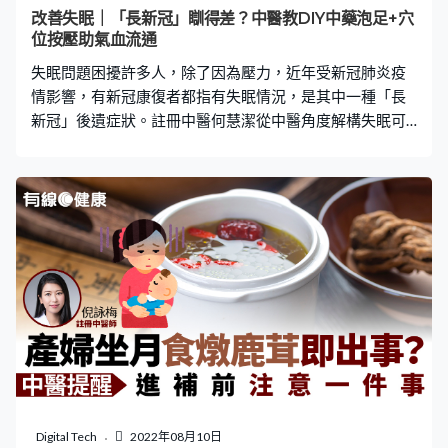
止食用的，也有其他肉類可代替）、水鴨、烏龜、水魚，
改善失眠｜「長新冠」瞓得差？中醫教DIY中藥泡足+穴
甚至家常食用的牛肉、白鴿、雞、魚……等，只要和溫補的
位按壓助氣血流通
中藥材一起燉湯，便可有進補的效用。 而魚類之中，李醫
失眠問題困擾許多人，除了因為壓力，近年受新冠肺炎疫
師特別推薦以泥鰍補血，比其他
情影響，有新冠康復者都指有失眠情況，是其中一種「長
新冠」後遺症狀。註冊中醫何慧潔從中醫角度解構失眠可
能成因，又會提供中藥泡足及穴位按壓等方法，助你改善
失眠問題。 【以下為註冊中醫何慧潔撰文】 踏入五月，社
會上的新增新冠感染數字明顯回落，但診室仍充斥著飽受
「長新冠」症狀困擾的病人。除了咳嗽氣喘、腸胃不適之
外、失眠亦是其中一個常見的「長新冠」的後遺症狀。另
外，除了新冠病人及康復者外，近年由於疫情及社會經濟
環境轉變，不少人由於心情不佳，亦有睡眠的問題。 中醫
稱「不寐」 失眠，中醫稱之「不寐」，在古籍中稱為「不
得眠」、「目不瞑」。患者可出現難以入睡，或睡眠容以
中斷，醒後難以再入睡、嚴重者甚至會徹夜不眠。失眠可
經由外感不解，影響營衛氣血不衡，使五臟六腑功能失
調，陰陽不交，而成本病。 中醫治療失眠，並非單純予以
安眠的藥物，以是以望聞問切，四診合參，了解病人失眠
Digital Tech
2022年08月10日