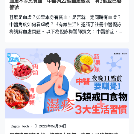
血虛不等於貧血 中醫列22個血虛徵狀 有3個或已響
生精化血，因此更年期的女性亦是血虛的「常客」。而大
警號
病久病，血液性疾病如地中海貧血等，亦是形成血虛的成
甚麼是血虛？如果本身有貧血，是否就一定同時有血虛？
因。 血虛應該吃什麼呢？ 肉類：牛肉、羊肉、雞肉
中醫角度如何看虛呢？《有線生活》邀請了註冊中醫倪詠
梅講解血虛問題。 以下為倪詠梅醫師撰文： 中醫診症，總
是脫不了陰陽、氣血；曾看過中醫的人士，往往也曾被中
醫說過有「血虛」的問題。有時候病人會說：「醫師，我
有做運動，跑步打波不成問題，不可能有血虛吧？」 尤其
當有病人貧血，經中醫診斷為血虛，更常常有這樣的疑
惑：「醫師，我剛做完體檢，血色素正常啊！怎可能是血
虛啊！」其實，貧血和血虛的徵狀雖然近似，但兩者並非
完全一樣。 45-64歲女性多貧血患者 首先，香港雖然是一
個先進城市，貧血的人士比大家想像中更多。根據香港衛
生署的資料，2014-2015年的人口健康調查顯示，15歲以
上人口之中，有1.3%自稱被西醫確診患有貧血，當中患病
率以45-64歲女性最高，其次為25-44歲女性。衛生署估
計，真實數字應該會更高。 西醫指的貧血，是血液中的血
紅素過低，或紅血球數目過低；而中醫，則會從脈診、舌
Digital Tech
2022年06月04日
診、望診及其他身體表現來診斷。很多時候，血虛的人在