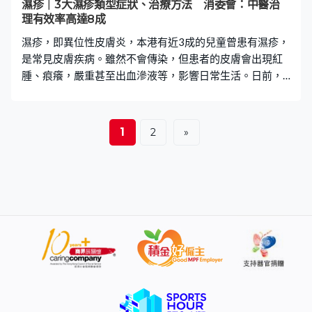
濕疹｜3大濕疹類型症狀、治療方法 消委會：中醫治
食物積聚在脾胃，造成消化不良。此外，除了傳統鹹肉糭
理有效率高達8成
外，還有很多不同的糭子，添加不同的餡料，金華火腿、
濕疹，即異位性皮膚炎，本港有近3成的兒童曾患有濕疹，
蝦米、眉豆、冬菇等等，這些亦是高嘌呤的材
是常見皮膚疾病。雖然不會傳染，但患者的皮膚會出現紅
腫、痕癢，嚴重甚至出血滲液等，影響日常生活。日前，
消委會從中醫角度出發，探討濕疹的成因及治療方法，並
表示香港浸會大學中醫藥學院的臨床觀察，更顯示中醫治
理濕疹的總有效率高達8成。 内在成因 消委會從中醫角度
1
2
»
解釋濕疹的内外成因。在内而言，脾胃有運化作用，負責
把營養和津液帶到全身，對人體非常重要。如脾胃虛弱，
會使運化功能下降，令體內的濕氣難以排走，形成內濕。
另外，肺主皮毛，當身體出現肺虛情況，濕氣病邪會鬱阻
在皮膚，誘發濕疹。 外在成因 在外而言，香港氣候炎熱潮
濕，春夏季雨水多且濕氣重，令濕氣容易與人體内濕交
雜。當濕氣滯留於體內，再加上飲食不當，例如過量進食
生冷、燥熱、濕熱食物，濕疹便容易發作。另外，工作壓
力大、心情等都會導致肝氣不舒，引起易醒、失眠等問
題，使作息紊亂，加重身體負擔，有機會誘發濕疹。 濕疹
3大類型 在中醫角度，濕疹大致可分為以下3大類型，其主