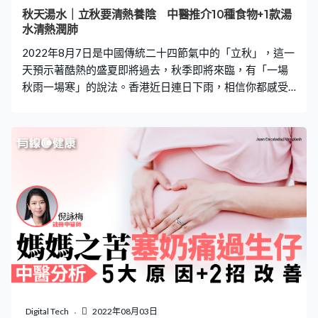
間要吃燉鹿茸，而這位同事親身經驗吃了鹿茸後的確身體
秋天湯水｜立秋要清熱養陰 中醫推介10種食物+1款湯
不再怕冷、臉色也紅潤許多，於是推薦她食用。可是吃了
水清熱潤肺
兩天之後就整個人都不舒服了。 仔細問了她的病史，原來
2022年8月7日是中國傳統二十四節氣中的「立秋」，這一
她生這一胎時並不順利，曾經大出血。未生育時工作繁
天預示著酷熱的盛夏即將過去，秋季即將來臨，有「一場
秋雨一場寒」的說法。香港近日連日下雨，相信你都感受
到涼快了不少。《有線健康》邀請註冊中醫何慧欣，分享
立秋後的保養心得。 立秋後10種食物推介 從大暑連日暑
曬，氣溫到達了頂峰，但這幾天經過連場大雨後，氣溫有
所回落，就迎來了「立秋」。黃帝內經提及「春夏養陽、
秋冬養陰」，我們順應四季變化的自然規律，來到秋冬我
們就應該注重保養陰精。在入秋初時，氣溫仍然高，仍以
清熱為主，佐以滋陰潤燥為副，可以多選擇以下材料入
饍：生蓮藕、蘿蔔、枇杷、雪梨、雪耳、百合、蕃茄、馬
蹄、椰子、柚子。 除了上述10款食物，何慧欣醫師又推介
了秋天清熱養陰之選 雪梨雪耳百合蓮子湯（4人份量） 功
效：清熱潤肺，滋陰養心 材料：雪梨3至4個、雪耳1個、
鮮百合（2個）、蓮子10g 做法： 【1】把所有材料清洗乾
淨，雪梨去皮去核備用，雪耳浸泡後去根備用。鮮百合清
Digital Tech
2022年08月03日