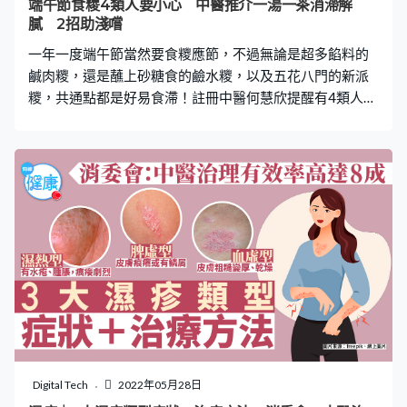
端午節食糭4類人要小心 中醫推介一湯一茶消滯解
熟睡狀態，身體才能進行排毒和修補等工作。因此濕疹患
膩 2招助淺嚐
者宜養成早睡的習慣，確保有充足睡眠，避免熬夜，否
一年一度端午節當然要食糭應節，不過無論是超多餡料的
鹹肉糭，還是蘸上砂糖食的鹼水糭，以及五花八門的新派
糭，共通點都是好易食滯！註冊中醫何慧欣提醒有4類人食
糭要謹慎，又提供一湯一茶配糭食可以消滯解膩。 市面上
有五花八門的糭，美味背後原來隱藏危機。註冊中醫何慧
欣表示，所有糭都要用糯米，糯米性味甘溫，有補中益
氣、健脾養胃、止虛汗的功效。但糯米性質黏滯，難以消
化，不可以一次過進食過多，老人、小孩、脾胃虛弱人士
及腎病人士慎服。 4類人忌多吃 她續稱，痛風、高膽固
醇、高血壓及肥胖等4類人士，應盡量少吃糭子，尤其最受
歡迎鹹肉糭。鹹肉糭由糯米、綠豆、五花腩及鹹蛋等等製
成，五花腩及鹹蛋黃屬於高脂肪及高膽固醇的食物，在中
醫角度中屬於易生痰濕之物，容易聚濕成痰。此外，鹹肉
糭已經添加了很多油和鹽，不鼓勵大家再加額外的豉油或
醬料食用，以免增加腎臟負擔。 鹼水糭與新派糭 鹼水糭材
料看似簡單，但製作時在米中已經加入油份，進食時又會
Digital Tech
2022年05月28日
蘸上砂糖，所以如果多吃鹼水糭很容易令脾胃造成負擔，