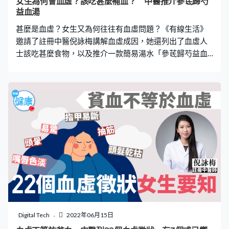
女生為何會血虛？該吃甚麼補血？ 中醫推介參茋歸芍
行學說中屬火，亦是夏日的主氣，火邪使皮膚在夏日更易
益血湯
出現紅腫熱痛的問題，類似現代醫學所說的炎症。夏日的
甚麼是血虛？女生又為何往往有血虛問題？《有線生活》
火熱之氣迫使皮脂外溢，皮膚油脂增多、更易
邀請了註冊中醫倪詠梅講解血虛成因，她還列出了血虛人
士該吃甚麼食物，以及推介一款簡易湯水「參茋歸芍益血
湯」。 以下為倪詠梅醫師撰文： 血是身體極重要的物質。
血為陰，氣為陽。血可以營養滋潤全身，筋骨、毛髮、臟
腑都需要血的滋養才可以發揮正常功能。中醫認為「心主
血」，心血不足會帶來一系列心臟不適、心神不安的徵
狀。 好好的一個人，為什麼會出現血虛呢？首先，女子天
生比較吃虧，因為女子一生以血為本，月經、懷孕、生
育、哺乳都需要大量用血，消耗比男子大得多，因此貧血
多見於女性。另外，都市生活壓力大，中醫認為「思傷
脾」，而脾胃負責消化水穀以生化氣血，故此平日多思慮
的人，無論成人還是青少年，都易損傷脾胃，吃下去的食
物不能好好消化，最終形成貧血。現代人食無定時，而且
愛吃生冷損傷脾胃，亦是原因之一。 最不值得的就是為了
減肥而盲目節食，最後身體是瘦下來了，可是血亦隨之不
Digital Tech
2022年06月15日
足，形成血虛體質。當我們年紀漸長，腎精虧虛，亦不能