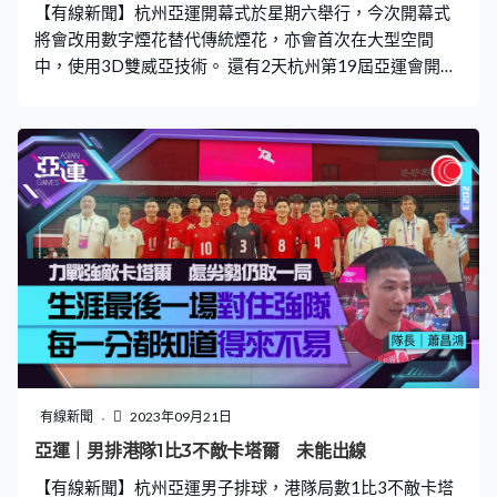
【有線新聞】杭州亞運開幕式於星期六舉行，今次開幕式
將會改用數字煙花替代傳統煙花，亦會首次在大型空間
中，使用3D雙威亞技術。 還有2天杭州第19屆亞運會開幕
式，將在有「大蓮花」之稱的杭州奧體中心體育場舉行，
主題為「潮起亞細亞」，分為「國風雅韻」「錢塘潮
湧」、「攜手同行」三大篇章，演出人員由杭州市民、大
學生志願者和青年演員組成。開幕式籌備工作新聞發布會
透露，今屆開幕式將史無前例地全程不燃放煙花，改用數
字煙花替代，並使用3D雙威亞技術，通過數實融合的方
式，點燃主火炬。 杭州亞運會開幕式總導演、總製作人沙
曉嵐：「通常我們看煙花很漂亮仰着頭看，這時候你想不
想看特殊的角度，我們變成俯視角度看煙花，是甚麼樣
子，或者換過角度看煙花，這個我們都會在我們的視覺視
頻當中展現出來，火炬台展示的一種陽剛的力量，表面材
料是一個鏡面材料，它會把周圍的這些光反射出來，形成
一個波光粼粼的水的質感，浪潮的弧線來。」杭州亞運會
有線新聞
2023年09月21日
開幕式總導演陸川：「我們現場這有1個網絡是9個
亞運｜男排港隊1比3不敵卡塔爾 未能出線
IMAX，是9個IMAX並排在一起，所以這是地球上最大的
【有線新聞】杭州亞運男子排球，港隊局數1比3不敵卡塔
螢幕，要放這支片子。」 大會針對不同天氣狀況，制定了