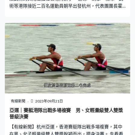
術等港隊接近二百名運動員朝早出發杭州，代表團團長霍
啟剛送行，同時公布欖球隊的姚錦成及武術隊的莫宛螢會
為港隊持旗。 香港七人欖球代表姚錦成：「未經歷過全個
航班都是運動員或者員工、記者，所以今次是第一次感受
到整團運動員的齊心，一起去衝擊亞運（獎牌）。」 香港
武術代表莫宛螢：「有特意上網看看東京奧運持旗手是如
何出場、握旗，看完後就覺得旗杆很長、很重，但今天看
到姚錦成，我就不怕了，因為他的手臂很粗壯。」 而第一
次參加亞運的曹星如指出發前好緊張，「希望在比賽的時
候放鬆心情，打好比賽，可以放鬆些、享受比賽，我覺得
這個比自己希望目標有多遠重要。」 上屆亞運港隊取得8
金18銀20銅，今屆派出歴來最龐大、近千人的代表團，包
括多過600名運動員，有望打破過往獎牌成績。
有線新聞
2023年09月21日
亞運｜賽艇港隊出戰多場複賽 男、女輕量級雙人雙槳
晉級決賽
【有線新聞】杭州亞運，香港賽艇隊出戰多場複賽，其中
在男、女子輕量級雙人雙槳脫穎而出，躋身決賽。 先看看