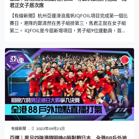
君正女子居次席
【有線新聞】杭州亞運滑浪風帆IQFOIL項目完成第一個比
賽日，港隊的鄭清然在男子組排第三，馬君正就在女子組
第二。 iQFOiL是今屆新增項目，男子組9位運動員，首次
出戰亞運的鄭清然，兩場第二，兩場第三，成績與南韓的
李泰勳一樣，但最後一場排名不及對方，暫時排第三，他
說有點緊張：「不知道是否太緊張，中間不太集中、有點
累，轉向不小心掉下水，我不會讓自己再犯這個錯誤。」
女子組5位選手，馬君正上屆在RS:ONE混合隊際賽夥拍何
允輝獲得銀牌，今屆轉戰iQFOiL，4場緊隨中國代表黃先
婷，第二名完成。馬君正：「她在體能及板速比我快一
點，可能戰略看看如何應付，可能走線上會否搶到先機，
希望比賽會快一點。」 所有帆船及滑浪風帆賽事在寧波象
山亞帆中心舉行，iQFOiL在27日決出獎牌，RSX就會前一
日。
有線新聞
2023年09月21日
亞運｜男足四強港隊明晚6時對戰日本 全港88戶外地