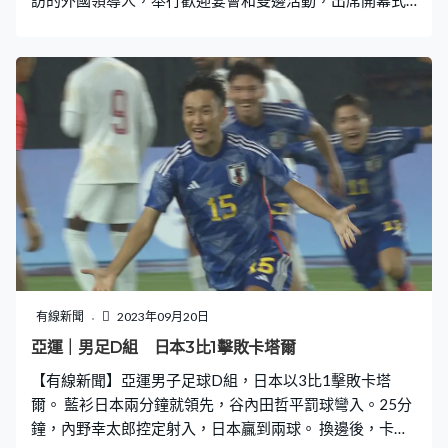
的包括南韓總理韓悳洙 、敘利亞總統巴沙爾、柬埔寨國王
西哈莫尼等。
有線新聞
2023年09月20日
亞運｜男足D組 日本3比1擊敗卡塔爾
【有線新聞】亞運男子足球D組，日本以3比1擊敗卡塔
爾。 藍衫日本兩分鐘就領先，谷內田哲平罰球彎入。25分
鐘，內野幸太郎控定射入，日本贏到兩球。 換邊後，卡塔