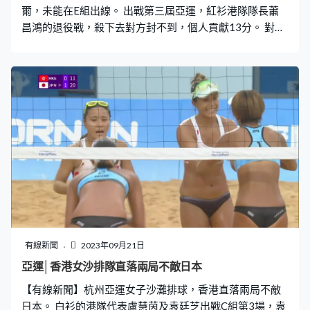
爾，未能在E組出線。 出戰第三屆亞運，紅衫港隊隊長蕭
不同的應急預案。杭州亞運會開閉幕式指揮中心新聞
昌鴻的退役戰，殺下去對方封不到，個人貢獻13分。 對亞
洲第三的卡塔爾，港隊有力一戰，譚竣顥大力轟落後場，
獨取全隊最高17分。首局鬥到局尾，港隊才輸21比25。小
組首輪直落3局不敵泰國，要次名出線，今場是最後希望。
不過第二局太早就連失3分被拉開，再輸13比25。 卡塔爾
平均身高1米96，近半是歸化兵，上月贏亞錦賽季軍。身
材經驗都在劣勢，港隊不止領先，潘志良攔網，成功開齋
贏25比22。但第四局失誤增加，擋不住卡塔爾強攻，始終
都輸21比25，局數1比3。 香港排球代表蕭昌鴻：「這場
是自己香港隊生涯最後一場能夠與世界頂尖強隊對戰，我
覺得很榮幸，亦都能夠在世界頂尖強隊取得一局，每一
分、自己得分都知道得來不易，所以很享受每一球。」 男
排已完成賽事，女排港隊9月30日亮相，第一場鬥爭標分
子日本。
有線新聞
2023年09月21日
亞運│香港女沙排隊直落兩局不敵日本
【有線新聞】杭州亞運女子沙灘排球，香港直落兩局不敵
日本。 白衫的港隊代表盧慧茵及袁廷芝出戰C組第3場，袁