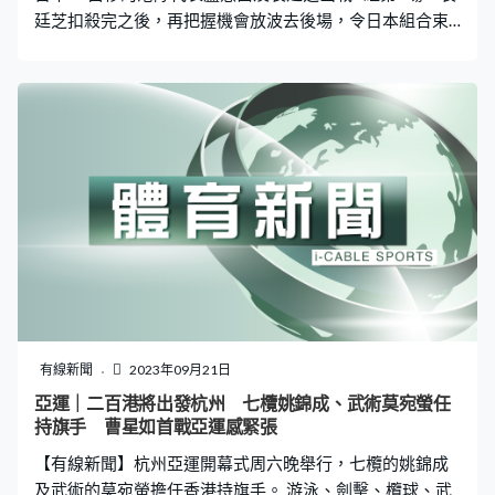
廷芝扣殺完之後，再把握機會放波去後場，令日本組合束
手無策，為港隊搶到一分。不過她們今場受制於日本，加
上失誤多，第一局打成1比1平手後，全程落後，先輸8比
21。港隊組合早前不敵澳門，其後直落兩局擊敗南韓。第
二局戰情差不多，港隊再輸11比21，局數輸0比2，戰績改
寫成1勝2負，下場星期五鬥泰國。
有線新聞
2023年09月21日
亞運｜二百港將出發杭州 七欖姚錦成、武術莫宛螢任
持旗手 曹星如首戰亞運感緊張
【有線新聞】杭州亞運開幕式周六晚舉行，七欖的姚錦成
及武術的莫宛螢擔任香港持旗手。 游泳、劍擊、欖球、武