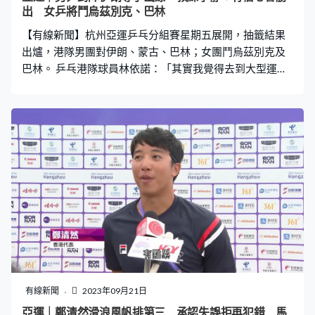
出 女乒將鬥烏茲別克、巴林
【有線新聞】杭州亞運乒乓分組賽星期五展開，抽籤結果
出爐，港隊男團對伊朗、蒙古、巴林；女團鬥烏茲別克及
巴林。 乒乓港隊球員林依諾：「其實我覺得去到大型運動
會，每一個國家的對手，我們都會好好認真地準備，無論
對手是誰，我們都要將自己的水平發揮出來。」 乒乓港隊
教練李靜：「主要是男子隊，第一階段抽到伊朗，之前對
陣數次稍為下風，但不要緊，因為我們今次男子隊的情況
狀態不錯，我很有信心他們會勝出」。
有線新聞
2023年09月21日
亞運｜鄭清然滑浪風帆排第三 承認失誤拒再犯錯 馬