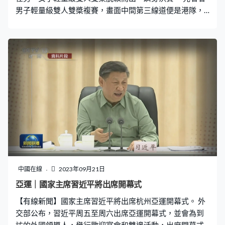
男子輕量級雙人雙槳複賽，畫面中間第三線道便是港隊，
10隊分兩組比賽，頭兩名入決賽。陳廸麟及陳至鋒這對拍
檔早一日初賽僅次於烏茲別克，第二名完成。今次遇上南
韓，大家實力相若，兩隻艇叮噹馬頭，鬥了半程後，他們
已經拋離其他對手。兩隊由頭鬥到尾，港隊勝在夠韌力，
保持優勢到尾，快南韓0.45秒首先過終點，頭兩名都在7分
鐘內完成，齊齊躋身星期日的決賽。 女子輕量級雙人雙
槳，畫面最下方、黃色艇的港隊與印度、泰國、日本爭奪
決賽資格。黃湘儀及洪詠甄合作，初賽六隊中排五，這天
對手相對上不太強。港隊沿途一直守在第二位，鬥到半
程，一度只係落後日本百分之3秒，可惜後勁不繼，最後
500米被愈拋愈開。日本最後輕鬆返終點，港隊落後近7
秒，第二名完成晉身決賽。 女子雙人雙槳複賽，港隊的高
楚翹及李凱橋無緣決賽。全程2,000米，南韓一支獨秀，最
中國在線
2023年09月21日
後首名衝線，哈薩克壓過印尼取得決賽席位，港隊第四名
亞運｜國家主席習近平將出席開幕式
完成，落入名次賽。 畫面最下方黃色艇的夏赫及何紹榮在
【有線新聞】國家主席習近平將出席杭州亞運開幕式。 外
男子雙人雙槳複賽，命運與女子隊一樣，他們一直守在第
交部公布，習近平周五至周六出席亞運開幕式，並會為到
三位，無法威脅前列兩隊，印度及
訪的外國領導人，舉行歡迎宴會和雙邊活動，出席開幕式