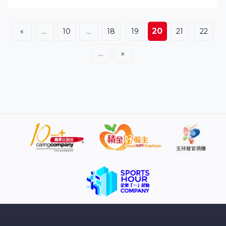
爾一度靠個遠距離笠射，79分鐘追近。9分鐘後，日本再
靠罰球攻勢，山崎大地近門撞入，贏3比1完場。
20
«
...
10
...
18
19
21
22
...
»