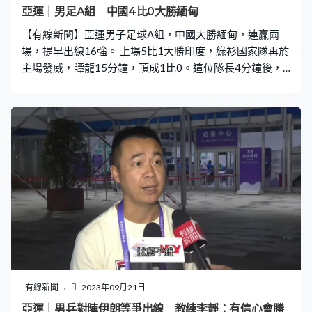
亞運｜男足A組 中國4比0大勝緬甸
【有線新聞】亞運男子足球A組，中國大勝緬甸，連贏兩
場，提早出線16強。 上場5比1大勝印度，綠衫國家隊再於
主場發威，譚龍15分鐘，頂成1比0。這位隊長4分鐘後，
再施展頂上功夫，壓著兩名守衛，將比數改寫成2比0。22
分鐘，王振澳一控一抽、貼楣底入，遙遙領先到3球。4個
入球，有3個是頭槌，戴偉浚連續兩場有入球。劉若釩在補
時，頂入緬甸大門，但就越位在先。 中國維持贏4比0，小
組最後一場、星期日會鬥孟加拉。
有線新聞
2023年09月21日
亞運｜男乒對陣伊朗等爭出線 教練李靜：有信心會勝