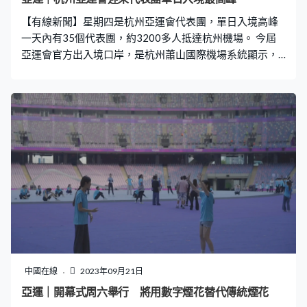
【有線新聞】星期四是杭州亞運會代表團，單日入境高峰
一天內有35個代表團，約3200多人抵達杭州機場。 今屆
亞運會官方出入境口岸，是杭州蕭山國際機場系統顯示，
單是星期四一天就有175架次亞運會相關的航班，在這個
機場降落 有關方面在亞運期間，安排了共488架次進港航
班，接送包括運動員、奧委會成員、技術官員和媒體等在
內的5890多名賽事相關人員。
中國在線
2023年09月21日
亞運｜開幕式周六舉行 將用數字煙花替代傳統煙花