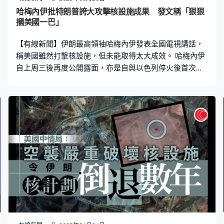
可的機構檢查，確保不會重啟核計劃。 伊朗外長阿拉格齊
哈梅內伊批特朗普誇大攻擊核設施成果 發文稱「狠狠
回應稱若特朗普希望達成協議，便不要再對哈梅內伊發表
摑美國一巴」
不尊重或不能接受的言論，德黑蘭政府可能會拒絕檢查伊
【有線新聞】伊朗最高領袖哈梅內伊發表全國電視講話，
朗核設施的任何請求。
稱美國雖然打擊核設施，但未能取得太大成效。 哈梅內伊
自上周三後再度公開露面，亦是自與以色列停火後首次，
指軍方成功突破以色列多重防禦系統，又批評美國總統特
朗普想做政治騷，誇大攻擊核設施的成果，如果有人日後
想攻擊伊朗，將付出沉重代價，不排除再度攻擊美軍基
地，強調德黑蘭不會投降。 哈梅內伊的社交平台同時發
文，稱伊朗取得勝利，狠狠地將美國摑了一巴。