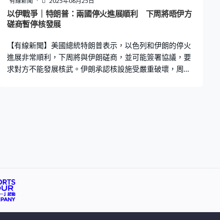
有線新聞
2025年06月25日
以伊戰爭｜特朗普：兩國停火進展順利 下周將晤伊方
磋商暫停核發展
【有線新聞】美國總統特朗普表示，以色列和伊朗的停火
進展非常順利，下周將與伊朗磋商，並可能簽署協議，要
求對方不能發展核武。伊朗承認核設施受嚴重破壞，周六
將為衝突中身亡的，軍官和科學家舉行國葬。 衛星圖像顯
示在伊朗其中一個受美軍空襲的納坦茲核設施，因鑽地炸
彈造成的坑洞，伊朗當局已開始用泥土填平，並用重型機
械開闢新通道，估計正在展開修復工作。 美國國防部則發
布B2轟炸機當日行動片段，有傳媒引述美國國防情報局指
伊朗三個核設施未至於完全摧毀，核計劃只會倒退數月，
大部分離心機據報亦完好無缺。以軍表示現時評估核設施
的損害是言之尚早，但相信核計劃至少倒退數年。 在荷蘭
出席北約峰會的美國總統特朗普重申設施已被摧毀，認為
伊朗趕不及在空襲前搬走核材料，他同時指以色列和伊朗
的停火進展非常順利，「他們不會再打架，他們已經打
夠，他們剛有一場大吵鬧，就像學校裡的兩個小孩，他們