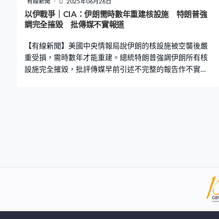
有線新聞
2025年06月26日
果。美國防長海格塞斯：「 因為你們，我特別指你們，這
以伊戰爭｜CIA：伊朗需時數年重建核設施 特朗普強
些媒體及記者，因為你們強烈反對特朗普，這好像你們的
調完全摧毀 批傳媒不實報道
DNA和血液裏，就是要反對特朗普，因為你們非常希望他
【有線新聞】美國中央情報局說伊朗的核設施被空襲後嚴
失敗，你們不得
重受損，需時數年才能重建。總統特朗普強調伊朗所有核
設施完全摧毀，批評傳媒早前引述不完整的報告作不實報
道。 美國總統特朗普在海牙出席北約峰會後舉行記者會回
應傳媒引述國防情報局的初步分析指美軍行動未有摧毀伊
朗核設施，特朗普認為流出的內容不完整，強調已徹底炸
毀3處核設施。特朗普：「我們收集更多情報，我們與實地
視察過的人員溝通，這些核設施已完全摧毀，我們認為所
有核原料仍在地底，伊朗未有拿走。」 他批評傳媒報道不
實，質疑空襲行動成效，是意圖貶低美軍取得的成果，對
這些為國冒險的飛行員極不公平，有關他們的報道不實，
紐約時報和美國有線新聞網絡偽造新聞博取點擊率。 防長
海格塞斯亦質疑報告可信性，又指報告屬高度機密，聯邦
調查局會調查為何外洩。中情局局長拉特克利夫則發聲明
指根據可靠情報伊朗數個關鍵核設施遭受嚴重破壞，相信