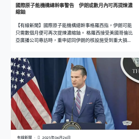
國際原子能機構總幹事警告 伊朗或數月內可再提煉濃
縮鈾
【有線新聞】國際原子能機構總幹事格羅西指，伊朗可能
只需數個月便可再次提煉濃縮鈾。 格羅西接受美國哥倫比
亞廣播公司專訪時，重申認同伊朗的核設施受到重大損
毀，但亦有部分仍保存。按照伊朗已擁有的核技術能力，
可能只要數月時間便可再次提煉少量濃縮鈾，不會完全消
失。又指可能有部分濃縮鈾庫存在空襲中被摧毀，亦有部
分或已移至其他地方，但不可能令伊朗已有的核技術知識
消失，所以軍事手段不能完全解決問題，仍需要核協議和
查核機制保障。
有線新聞
2025年06月26日