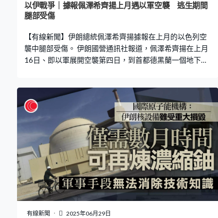
以伊戰爭｜據報佩澤希齊揚上月遇以軍空襲 逃生期間
腿部受傷
【有線新聞】伊朗總統佩澤希齊揚據報在上月的以色列空
襲中腿部受傷。 伊朗國營通訊社報道，佩澤希齊揚在上月
16日、即以軍展開空襲第四日，到首都德黑蘭一個地下秘
密設施召開最高國家安全委員會的緊急會議，其間設施出
入口被以軍6枚導彈炸中，電源切斷。會議多名出席者緊急
逃生，過程中佩澤希齊揚腿部受傷。 伊朗認為襲擊針對高
級官員，正調查內部是否有人洩密。
有線新聞
2025年06月29日