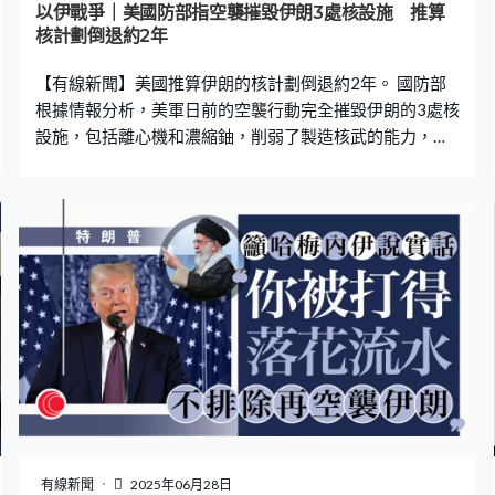
以伊戰爭｜美國防部指空襲摧毀伊朗3處核設施 推算
核計劃倒退約2年
【有線新聞】美國推算伊朗的核計劃倒退約2年。 國防部
根據情報分析，美軍日前的空襲行動完全摧毀伊朗的3處核
設施，包括離心機和濃縮鈾，削弱了製造核武的能力，估
計她們的核計劃倒退約1至2年。 伊朗總統佩澤希齊揚早前
批准暫停跟國際原子能機構合作，但未有透露詳情。知情
人士指機構的工作人員仍未離開伊朗。華府批評伊朗的舉
動不可接受，強調對方必須遵守《不擴散核武器條約》，
包括配合國際原子能機構的工作。
有線新聞
2025年06月28日