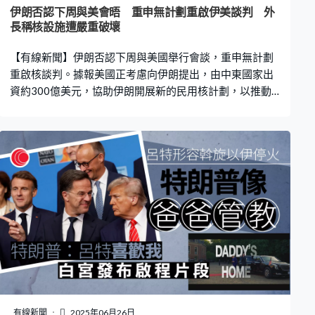
甚至派人到地底進行評估 。至於伊斯法罕的核設施則未有
伊朗否認下周與美會晤 重申無計劃重啟伊美談判 外
跡象顯示有進行修復工作。 七國集團外長發聲明，呼籲各
長稱核設施遭嚴重破壞
方採取措施穩定動中東局勢，強調伊朗不能擁有核武，敦
【有線新聞】伊朗否認下周與美國舉行會談，重申無計劃
促對方重啟談判，尋求仔細和持久方
重啟核談判。據報美國正考慮向伊朗提出，由中東國家出
資約300億美元，協助伊朗開展新的民用核計劃，以推動
德黑蘭當局重啟談判。 美國總統特朗普日前透露美伊官員
下周將會面後，白宮稱中東問題特使威特科夫正與伊朗溝
通，期望對方能達成核協議，不過伊朗外長阿拉格齊否
認，重申德黑蘭政府無計劃重啟談判。 美國有線新聞網絡
引述消息指，威特科夫上周五、美軍空襲伊朗核設施前，
曾與波斯灣國家官員磋商多個方案，推動伊朗重新談判，
其中美國提出向伊朗新的民用核計劃，投資約200至300億
美元。有官員指華府無意直接出資，但願意擔當牽頭人，
促成阿拉伯國家投資。這項建議亦曾在美伊會談中提出，
美國亦不排除放寬制裁措施，包括解凍約60億美元海外存
款，但伊朗必須放棄提煉濃縮鈾作為交換。 外界關注伊朗
核設施遭美軍轟炸後的損毀程度，國際原子能機構早前
稱，福爾多核設施的離心機已無法運作，但相信部分濃縮
有線新聞
2025年06月26日