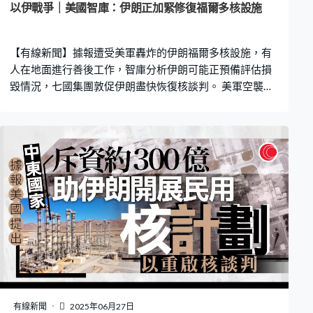
以伊戰爭｜美國智庫：伊朗正加緊修復福爾多核設施
【有線新聞】據報遭受美軍轟炸的伊朗福爾多核設施，有
人在地面進行善後工作，智庫分析伊朗可能正預備評估損
毀情況，七國集團敦促伊朗盡快恢復核談判。 美軍空襲伊
朗的福爾多、納坦茲和伊斯法罕核設施，行動採用重約3萬
磅的巨型鑽地炸彈GBU-57，打擊福爾多地下核設施的兩
個通風井。總統特朗普多次聲稱已完全摧毀設施，但國際
原子能機構認為伊朗數月內可以再生產濃縮鈾。 美國有線
新聞網絡引述智庫科學與國際安全研究所分析，福爾多地
下核設施周一的衛星圖片，發現伊朗正進行復修工作。當
局開闢了一條新道路通往設施，並有汽車停泊，而在其中
一個通風井受襲後，地面造成的洞孔附近發現有挖泥機和
起重機，相信是要預備地底勘察工作。另一個受襲的通風
井亦發現有推土機，估計正整平附近土地，以架設起重機
挖走瓦礫，前往通風井 。 科學與國際安全研究所分析，伊
朗正派員視察洞孔並加緊善後，包括清理瓦礫、修補損毀
的設施、測試外圍的輻射水平，下一步可能會用攝影機，
有線新聞
2025年06月27日