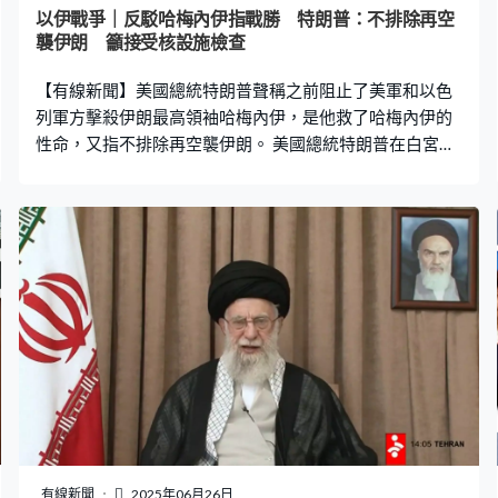
以伊戰爭｜反駁哈梅內伊指戰勝 特朗普：不排除再空
襲伊朗 籲接受核設施檢查
【有線新聞】美國總統特朗普聲稱之前阻止了美軍和以色
列軍方擊殺伊朗最高領袖哈梅內伊，是他救了哈梅內伊的
性命，又指不排除再空襲伊朗。 美國總統特朗普在白宮記
者會上，回應伊朗最高領袖哈梅內伊日前指美國誇大攻擊
核設施的成果，特朗普呼籲哈梅內伊面對現實。「我想要
回應哈梅內伊昨天說『我們戰勝了』，天啊，說『我們取
得勝利』。聽著，你是有偉大信仰的人、在國內備受尊
崇，你必須說實話，你被打得落花流水。」 哈梅內伊在日
前的全國講話中，聲稱伊朗狠狠打了美國一記耳光。特朗
普在社交媒體發文，批評哈梅內伊說謊，愚蠢地認為伊朗
打勝仗；又聲稱知道哈梅內伊的確實藏身位置，是他阻止
美軍及以色列軍方的行動擊殺哈梅內伊，要求以色列召回
大量飛往德黑蘭的戰機。他稱救了哈梅內伊性命，但他卻
不懂得感謝。 特朗普決定擱置解除對伊朗制裁的決定，稱
若伊朗將鈾濃縮到令人擔憂的水平，他肯定會考慮再次轟
炸伊朗；又指伊朗應接受國際原子能機構或其他獲美國認
有線新聞
2025年06月26日