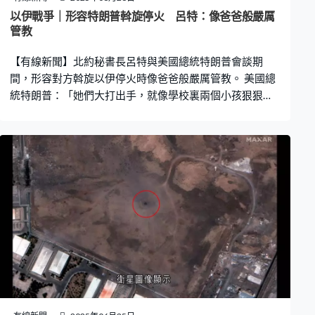
鈾事前已移走，阿拉格齊承認設施遭受嚴重破壞。 美國防
以伊戰爭｜形容特朗普斡旋停火 呂特：像爸爸般嚴厲
長海格塞斯及參謀長聯席會議主席凱恩，早前則公布更多
管教
行動細節，更一度播放一枚GBU-57的測試影片，引證炸
【有線新聞】北約秘書長呂特與美國總統特朗普會談期
彈的威力，但二人拒絕評估空襲行動
間，形容對方斡旋以伊停火時像爸爸般嚴厲管教。 美國總
統特朗普：「她們大打出手，就像學校裏兩個小孩狠狠打
架，無法阻止，讓他們打兩、三分鐘，就比較容易制
止。」北約秘書長呂特：「爸爸有時要用強烈措辭來阻
止。」 白宮在社交平台發布特朗普啟程前往荷蘭海牙出席
北約峰會的片段，並寫上「爸爸回家了」。特朗普會後被
問到是否將北約盟友視為孩子，他說呂特只是喜歡自己。
呂特事後亦解釋並非直接稱呼特朗普為爸爸，只是打比
喻。