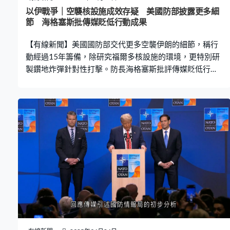
以伊戰爭｜空襲核設施成效存疑 美國防部披露更多細
節 海格塞斯批傳媒貶低行動成果
【有線新聞】美國國防部交代更多空襲伊朗的細節，稱行
動經過15年籌備，除研究福爾多核設施的環境，更特別研
製鑽地炸彈針對性打擊。防長海格塞斯批評傳媒貶低行動
成效。 美國防長海格塞斯及參謀長聯席會議主席凱恩交代
在「午夜之鎚」行動中，空襲福爾多核設施的詳情，稱美
方很久之前已得知這個設施的存在，國防威脅降低局的人
員就此展開長達15年研究，包括施工、氣候、地質及建築
材料等方面。 伊朗為了防範攻擊封住兩個通風井，美軍當
時認為現存武器不足以深入打擊藏於地下約90米的福爾多
核設施，決定特別研發重約3萬磅的巨型鑽地炸彈GBU-57
專門打擊，研究過程秘密進行，不少學者參與。 記者會上
播放示範影片，展示一枚GBU-57可造成的破壞力，6架B2
轟炸機行動期間，合共向兩個通風井投放12枚鑽地炸彈。
第一枚首先用來炸開通風井封蓋，其後5枚以每秒逾300米
速度鑽入設施內部引爆，全部炸彈引導至預定目標。 海格
塞斯狠批傳媒引述當局的初步評估，來貶低美軍行動成