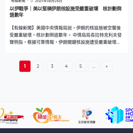
有線新聞
2025年06月26日
以伊戰爭｜美以堅稱伊朗核設施受嚴重破壞 核計劃倒
退數年
【有線新聞】美國中央情報局說，伊朗的核設施被空襲後
受嚴重破壞，核計劃倒退數年。 中情局局長拉特克利夫發
聲明指，根據可靠情報，伊朗關鍵核設施遭受嚴重破壞，
相信要數年時間重建，會繼續收集情報。 傳媒早前引述國
防情報局初步分析，美軍未有完全摧毀伊朗核設施，只令
核計劃倒退數月。美國和伊朗官員下周將會面，並可能簽
1
2
3
4
5
...
»
署協議，要求伊朗不能發展核武。以色列亦指以軍情報顯
示，美國的行動對伊朗核計劃造成系統性損毀，強調以色
列已達成目標，解除核威脅。