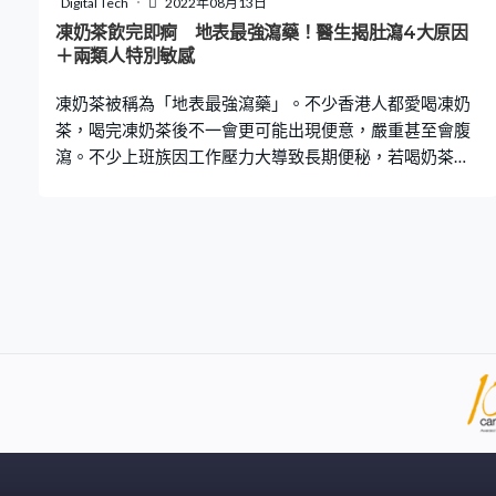
Digital Tech
2022年08月13日
｜【1】脫水 即使有攝取足夠纖維，若一天的水喝不夠還
凍奶茶飲完即痾 地表最強瀉藥！醫生揭肚瀉4大原因
是很大可能會便秘。而要改善這問題，基本上多喝包括茶
＋兩類人特別敏感
和咖啡在內的水分便可。 便秘原因｜【2】吃太多抗生素
凍奶茶被稱為「地表最強瀉藥」。不少香港人都愛喝凍奶
和農藥 李思賢說，抗生素
茶，喝完凍奶茶後不一會更可能出現便意，嚴重甚至會腹
瀉。不少上班族因工作壓力大導致長期便秘，若喝奶茶可
通便，換個角度則代表可以治便秘、排毒甚至減肥？台大
醫院前總醫師、現為蘋果樹北大聯合診所兒科醫生的吳其
穎在YouTube頻道《蒼藍鴿的醫學天地》上，解釋了喝凍
奶茶易引致肚不適的4大原因，並由台灣營養師宋明樺拆解
凍奶茶能減肥的迷思。 4大原因喝凍奶茶致腹瀉 冰塊不乾
淨令大腸桿菌快速繁殖 吳其穎指出，含糖的奶茶中加入冰
塊，會令大腸桿菌滋生得更快。若餐廳未有嚴格控制製冰
水源和過程中的衞生，會令冰塊容易受到大腸桿菌污染，
並大量滋生。而且很多人士可能買了一杯奶茶後喝不完，
會喝一整天。飲品冷藏温度不夠低，加上夏天環境又濕又
熱，細菌繁殖速度會非常快速。 紅茶底含決明子 不少連鎖
店的紅茶味道大多相似，大家喝的茶底基本上都是以茶包