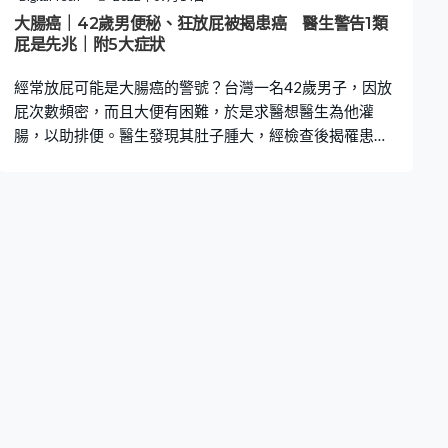
個禮拜排便次數少於三次，或有其他排便問題像是疼痛、
大腸癌｜42歲男便秘、狂放屁被揭患癌 醫生警告1類
肛裂都可以稱為便秘。 而若果想要改善便秘問題，最常的
屁是先兆｜附5大症狀
建議就是多吃纖維。不過，有些人即使進食足夠的纖維，
經常放屁可能是大腸癌的警號？台灣一名42歲男子，因放
仍未見有改善
屁次數頻密，而且大便有困難，於是求醫想醫生為他灌
腸，以助排便。醫生發現其肚子腫大，經檢查後揭罹患大
腸癌。醫生又提醒，如果排便或放屁時出現異狀要特別小
心。 男子狂放屁、無法排便 台灣急診科醫生柯世祐節目
《醫師好辣》分享，指一名42歲男子前來看診，表示近日
一直放屁，但又無法排便導致肚絞痛，要求灌腸以舒緩症
狀。醫生認為情況有異常，於是為患者照X光，發現他腹
部充斥著氣體與液體、腸子有阻塞情況。其後再進行電腦
斷層掃描，顯示有異物塞住，與吃了香菇或金菇等不容易
消化的食物後，導致阻塞的狀況類似。 醫生揭患大腸癌 醫
生決定為患者進行手術將腸道阻塞的位置切除，怎料開刀
後發現他患上大腸癌。醫生指，該患者放屁與一般人不
同，他放屁時會有黏液、血或糞水的狀況。他提醒，雖然
有些人天生容易放屁，但若發現排便或放屁狀況改變，甚
至出現異狀，便需要提高警惕。 根據衛生署資料，大腸癌