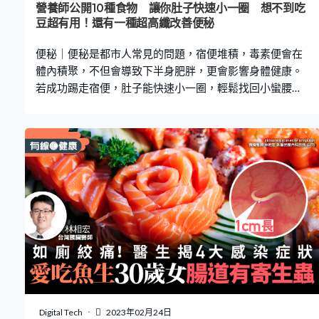
營養師公開10種食物 讓你肚子快速小一圈 想不到吃
豆超有用！還有一種超高纖改善便秘
便秘｜便秘是都市人常見的問題，宿便堆積，毒素便會在
體內積聚，不但會導致下半身肥胖，更會影響身體健康。
若成功踢走宿便，肚子能快速小一圈，輕鬆找回小蠻腰！
美國雜誌好管家雜誌(Good Housekeeping) 的營養師公開
了10個有效緩解便秘的食物，即睇下文！ 10種食物擊退便
秘 擊退便秘食物｜1. 雜莓 眾所皆知，膳食纖維能促進腸道
蠕動、幫助排便順暢。營養師表示，而雜莓含有豐富的纖
維，每一杯都能攝取 8 克膳食纖維，抗氧化物質的含量亦
非常高，尤其是覆盆子和黑莓，對幫助排便十分有效。 擊
退便秘食物｜2. 咖啡 不少人習慣每日一杯咖啡，除了靠它
醒神醒腦，更有人利用咖啡幫助排便。營養師解釋，咖啡
含有大量腸道興奮劑，產生通便作用。咖啡可以增進腸道
的收縮，刺激腸道蠕動，能緩解便秘情況。不過要注意適
量，多喝水，不要過度依賴咖啡，否則依舊會有便秘現
象。 擊退便秘食物｜3. 椰菜花 椰菜花同時也富含膳食纖
維，可增加飽足感，刺激腸道蠕動。椰菜花含有蘿蔔硫
Digital Tech
2023年02月24日