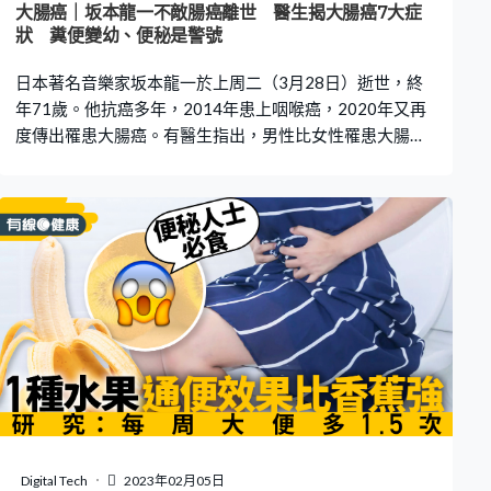
大腸癌｜坂本龍一不敵腸癌離世 醫生揭大腸癌7大症
狀 糞便變幼、便秘是警號
日本著名音樂家坂本龍一於上周二（3月28日）逝世，終
年71歲。他抗癌多年，2014年患上咽喉癌，2020年又再
度傳出罹患大腸癌。有醫生指出，男性比女性罹患大腸癌
的機率高，並且列出7種大腸癌症狀，原來大便的粗幼都能
自測有否患癌，建議大家如果出現多項症狀，便要及時就
醫和定期檢查。 綜合日本媒體報導，坂本龍一於上周二
（3月28日）離世，終年71歲。坂本龍一兩度患癌，2014
年患上咽喉癌，更因此停工。後來2020年6月，他又被診
斷出直腸癌第四期，並擴散到肺部。他原定前年來港開音
樂會，惟最終因健康理由取消。 台灣大腸直腸外科醫生黃
郁純在Facebook專頁上表示，大腸癌的出現，撇除年齡增
長、遺傳等因素，飲食與生活習慣亦是其中一大影響。如
果進食過多添加劑、致癌物或有不健康的飲食陋習，都會
增加致癌風險，而男性罹患大腸癌的風險亦比女性高1.5
倍。 黃郁純醫生就此列出7種大腸癌的症狀，提醒大家如
果符合項數愈多，就要多加注意，並且及時就醫和定期檢
Digital Tech
2023年02月05日