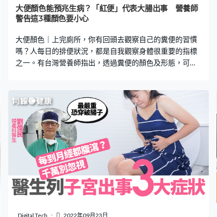
質下降 症狀：失眠、半夜驚醒、太早醒。 自律神經失調警
大便顏色能預兆生病？「紅便」代表大腸出事 營養師
號｜3. 姿態性低血壓 症狀：蹲下再站起來時，會頭暈目
警告這3種顏色要小心
眩。 自律神經失調警號｜4. 喉嚨有異物感 症狀：喉嚨感到
大便顏色｜上完廁所，你有回頭去觀察自己的糞便的習慣
有壓迫感之
嗎？人每日的排便狀況，都是自我觀察身體很重要的指標
之一。有台灣營養師指出，透過糞便的顏色及形態，可解
讀身體健康狀況。如果留意到大便呈現不尋常的顏色，身
體可能正在向你發出警告訊號，亦有可能是癌症的先兆，
絕對不可輕視。 台灣營養師李婉萍在其Facebook專頁中指
出，根據英國「布里斯托大便分類法」，透過顏色和形
狀，我們能夠為大便進行分類。正常且健康的糞便應該會
是黃棕色、黃褐色的長條型糞便，外觀比較像香腸、香蕉
等形狀，表面光滑、柔軟。 深褐色代表太多蛋白質 若大便
呈深褐色，代表飲食中含較高比例的動物性脂肪及蛋白
質，人體分泌了大量膽汁，導致大便顏色變深，只要控制
飲食，顏色回復正常就無大礙。但如果發現糞便出現了這3
種顏色，就必須特別留意，這可能是身體發出的健康警
號： 1. 綠色 短時間內吃太多深綠色蔬菜，體內膽汁有機會
來不及分泌消化，食物就已經快速通過體內被排出，導致
Digital Tech
2022年09月23日