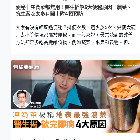
秘，卻找不到原因，罪魁禍首可能正是寄生蟲。寄生蟲會
便秘｜狂食菜都無用！醫生拆解5大便秘原因 農藥、
刺激腸道，干擾消化，導致身體吸收的水份減少，從而引
抗生素吃太多有關｜附4招預防
起便秘。 感染寄生蟲症狀2：肚瀉 肚瀉不一定只是因為腸
大家有沒有經歷過便秘？排便次數一週少於3次，糞便太硬
胃炎，寄生蟲很大機會是一
／太小等情況都屬於便秘。而一般來說，最常聽到的改善
方法都是多吃高纖維食物，例如蔬菜、水果和穀物。但為
甚麼有些人卻吃極都沒有用？台灣醫師提到有5個原因，例
如不夠水、吃太多抗生素和農藥等，都會令我們出現排便
困難，即看下文了解。 便秘影響情緒和食慾 台灣家醫科醫
師李思賢在其Facebook專頁「思思醫師，陪你健康的好朋
友」指，便秘的定義是指排便次數變少或排便困難的情
況。一個禮拜排便次數少於三次，或有其他排便問題像是
疼痛、肛裂都可以稱為便秘。李思賢說便秘是臨床上最常
見，同時最難處理的病症。若無法正常排便，大便會我們
在體內「腐爛」、製造有毒物質，不只影響情緒和食慾，
還會間接影響我們的其他健康。 5個原因致便秘 由於大便
有7成都是腸內菌的屍體，而腸內菌吃的是纖維，因此想要
改善便秘問題，最常的建議就是多吃纖維。可是有些人卻
吃極都沒有用，李思賢就歸納了以下5個原因： 便秘原因