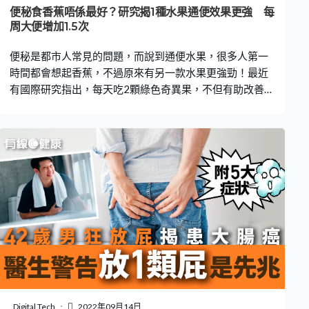
查。 大腸癌症狀｜1. 大便出血 大便出血是大腸癌常見症狀
便秘食香蕉唔係最好？研究揭1種水果通便效果更強 每
之一。 大腸癌症狀｜2. 貧血 通常跟大便出血合併出現，並
周大便增加1.5次
且會伴隨頭暈。 大腸癌症狀｜3. 體重減輕 大
便秘是都市人常見的問題，而說到通便水果，很多人第一
時間都會想起香蕉，不過原來有另一款水果更強勁！最近
有國際研究指出，每天吃2顆綠色奇異果，不但有助改善便
秘，而且亦沒有副作用。 台灣胃腸肝膽科副教授李柏賢在
Facebook專頁「Dr.Le 李柏賢」發文，指出「每天兩顆綠
奇異果，便秘遠離我」。他表示，一直以來醫生都是建議
患者便秘時可以多吃綠色奇異果和火龍果，不過始終沒有
大規模的研究支持。而近期有一項發表在《美國消化醫學
雜誌》的國際研究證實，每日進食2顆綠色奇異果和7.5克
的洋車前子相比，不但可以改善便秘，更能令每週排便次
數增加1.5次以上。除此之外，亦可以減少便秘患者腹部不
適感。 李柏賢大讚該研究結果非常實用，更稱以前經常說
的「每天一顆蘋果，醫師遠離我」，現在應該改成「每天
兩顆綠奇異果，便秘遠離我。」 台灣家醫科醫師李思賢曾
在其Facebook專頁「思思醫師，陪你健康的好朋友」指
出，便秘的定義是指排便次數變少或排便困難的情況。一
Digital Tech
2022年09月14日