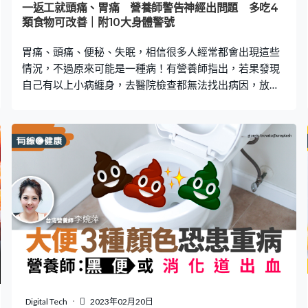
一返工就頭痛、胃痛 營養師警告神經出問題 多吃4
類食物可改善｜附10大身體警號
胃痛、頭痛、便秘、失眠，相信很多人經常都會出現這些
情況，不過原來可能是一種病！有營養師指出，若果發現
自己有以上小病纏身，去醫院檢查都無法找出病因，放假
放鬆後則痊癒，可能是患有「自律神經失調」。以下為10
大「自律神經失調」的警號，如果察覺自己中了多項症
狀，就是時候該好好放鬆休息了！ 台灣營養師高敏敏在
facebook專頁發文指，有時感覺身體不適，去醫院檢查後
又無法找出病因，當放假、放鬆後卻有改善，這可能是患
有「自律神經失調」。她解釋，平時「自律神經」會維持
生理正常功能、「交感神經」負責警戒跟緊張、而「副交
感神經」則負責放鬆。如果它們失衡，便會造成各種身體
不適。換句話說，就是因為壓力大會令身體疲累失衡。 高
敏敏指出，一旦自律神經失調，就可能會出現一些常見的
小病，令人渾身不對勁。以下為自律神經失調10大警號，
大家不妨留意一下。 自律神經失調警號｜1. 胃酸逆流 症
狀：胃脹、胃痛、火燒心。 自律神經失調警號｜2. 睡眠品
Digital Tech
2023年02月20日