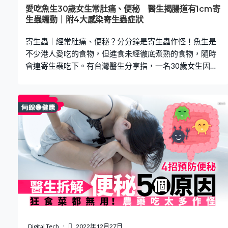
素，營養師表示，正是這種成分有效阻止了一些威脅腸道
愛吃魚生30歲女生常肚痛、便秘 醫生揭腸道有1cm寄
健康的有害細菌的過度生長，保護腸道健康。 擊退便秘食
生蟲蠕動｜附4大感染寄生蟲症狀
物｜4. 奇亞籽 對減肥人士而言，奇亞籽絕不陌生！
寄生蟲｜經常肚痛、便秘？分分鐘是寄生蟲作怪！魚生是
不少港人愛吃的食物，但進食未經徹底煮熟的食物，隨時
會連寄生蟲吃下。有台灣醫生分享指，一名30歲女生因經
常肚痛便秘，服藥後無好轉，經求醫才發現見腸道有寄生
蟲在蠕動，懷疑是她經常吃魚生所致。醫生分享4大感染寄
生蟲症狀，即看下文了解！ 台灣胰臟醫生林相宏在其
Facebook專頁分享案例片段時指，有名30歲病患因長期排
便不規律、時而腹瀉、時而便秘，什至出現肚子常脹氣、
莫名狡痛，如廁時亦感疼痛的症狀，吃了腸胃藥也不見改
善，繼而求醫。醫生經大腸鏡檢查發現，該病患的大腸內
竟有多條長度約1厘米，正在蠕動的透明寄生蟲。林相宏表
示，病患有吃魚生的習慣，懷疑是生食所引起的鞭蟲感
染。目前已經把寄生蟲夾出來，等待化驗結果。 醫生揭感
染寄生蟲4大症狀 寄生蟲感染的症狀，一般取決於所感染
的寄生蟲種類。林相宏指，當出現以下4大症狀時，就很大
機會感染了寄生蟲。 感染寄生蟲症狀1：便秘 如果開始便
Digital Tech
2022年12月27日