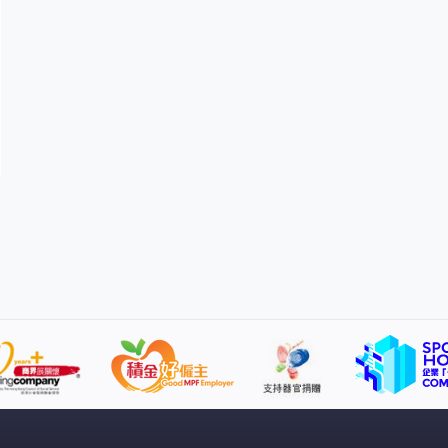
上廁所很方便，甚至更嚴重的是一到月經就開始拉肚
子。」他解釋：「子宮內膜異位因為跟腸子黏在一起，甚
至最嚴重會把腸子都穿破，直接把直腸的整個壁都吃穿，
到最後這種很嚴重的病人，每次