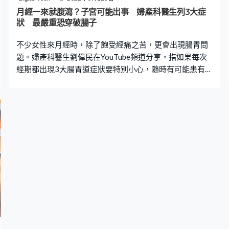
大便顏色呈綠色。如果之後顏色恢復為正常黃棕色，就無
月經一來就腹瀉？子宮可能出事 婦產科醫生列3大症
大礙。但如果大便連續數天都是綠色的，就可能是被細菌
狀 最嚴重恐穿破腸子
病毒感染導致的腸胃炎，如果長時間沒有好轉，便需要就
不少女性來月經時，除了飽受經痛之苦，更會出現腸胃問
醫檢查。 2. 黑色 如果大便呈
題。婦產科醫生劉偉民在YouTube頻道分享，指如果每次
經期都出現3大腸胃道症狀要特別小心，隨時有可能患有子
宮內膜異位或肌腺症。他提醒女性絕不能忽視這些警號，
必須盡快到婦產科接受檢查。 月經期間腹瀉 可能子宮出事
婦產科名醫劉偉民在YouTube頻道「劉教授婦產科」指
出，有些女生每次來月經都會出現脹氣、軟便甚至腹瀉的
情況，但一直以為是腸胃道的問題，而未有理會。劉醫生
指，如有以上3大症狀要特別注意，因為有可能患有子宮內
膜異位或肌腺症。 年輕女性出現腹脹要小心 他指，特別是
年輕女性會有腹脹的情況，這大多數是因為子宮內膜異位
或子宮肌腺症，會跟腸子黏在一起。當月經期間，腸子要
排氣時，因為腫脹和沾黏在一起，所以往下排會困難不
順，導致氣往上脹，從而形成腹脹。 最嚴重恐穿破腸子 劉
醫生續指，有些人不只腹脹，甚至每逢月經期間都會有軟
便，「就是平常可能會有便秘，但一到月經期間就會覺得