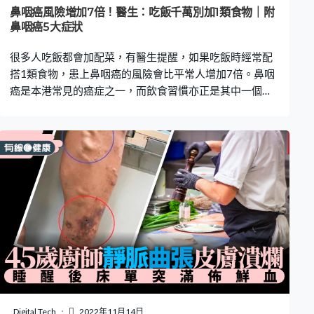
出，則可能會在數小時內死亡，研究指出，這個情況與李
鼻咽癌風險增加7倍！醫生：吃飯千萬別加1類食物｜附
小龍的死亡時間線吻合。 報告又指，多項證據顯示
鼻咽癌5大症狀
很多人吃飯都會加配菜，有醫生提醒，如果吃飯時經常配
搭1類食物，患上鼻咽癌的風險會比平常人增加7倍。鼻咽
癌是本港常見的癌症之一，而飲食習慣亦正是其中一個致
癌的高危因素，因此大家要小心了。 鼻咽癌3大成因 台大
醫學院耳鼻喉科教授、台灣頭頸部腫瘤醫學會理事長婁培
人近日在節目《健康2.0 – 名醫觀點》中指出，鼻咽癌主要
有以下3大成因： 1. 基因遺傳 婁培人指，很多病人的家族
裡面，都有不只1個，甚至多達5至7個人為鼻咽癌患者。
2. EB病毒感染 EB病毒（Epstein Barr Virus, EBV，人類疱
疹病毒第四型），普遍於社會上存在，幾乎是不可能避免
的。婁培人指，不過並非所有人感染了EB病毒後，都會誘
發鼻咽癌，這一點還需取決於基因遺傳及飲食習慣。 3. 常
吃醃漬食物 除了基因遺傳及EB病毒感染，吃飯時的配搭食
物都有影響。婁培人指出，如果經常進食大量醃漬食物，
例如：鹹魚、醬菜、菜脯、泡菜、榨菜、醃蘿蔔等，尤其
是年紀愈小、剛剛斷奶、正進食副食品的時候食吃，患上
Digital Tech
2022年11月14日