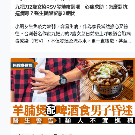
轉。後來她到耳鼻喉科求診，醫生檢查傷口後說由於她的
九把刀2歲女染RSV發燒咳到嘔 心痛求助：怎麼對抗
傷口形成後，各種重口味飲食都令炎症惡化。醫生指她的
這病毒？醫生提醒留意2症狀
傷口已出現細菌感染，若傷口再嚴重下去，便會惡化變成
小朋友生免疫力較弱，容易生病，作為家長當然擔心又徬
蜂窩性組織炎甚至引致敗血症。幸好，宋哥服用
徨。台灣著名作家九把刀的2歲女兒日前患上呼吸道合胞病
毒感染（RSV），不但發燒及流鼻水，更一直咳嗽，甚至
半夜咳到吐等，令九把刀相當心痛，並且在網上發文求
助：「有父母可以分享怎麼對抗這個病毒嗎？」兒科專科
醫生周中武接受《有線健康》訪問時指，RSV於冬季常
見，病徵與傷風感冒、流感相似，提醒家長可留意2大症狀
以分辨。 九把刀愛女患RSV 半夜咳到嘔 台灣著名作家兼導
演九把刀（原名柯景騰），於2017年與前主播周亭羽結
婚，兩人育有兩名女兒，分別是2歲的「魯拉拉」及數個月
大的「拜蹦」。 九把刀日前（12日）在社交平台發文，並
貼出多張照片，指大女兒「魯拉拉」患上呼吸道融合病毒
（RSV，本港又稱為「呼吸道合胞病毒」），出現發燒、
流鼻水、咳嗽等症狀，更曾半夜咳嗽到吐，並且耳朵痛到
哭。九把刀眼見女兒生病，直言「很可憐」，又謂希望女
兒不會嚴重到出現中耳炎。 九把刀心痛求助：怎麼對抗這