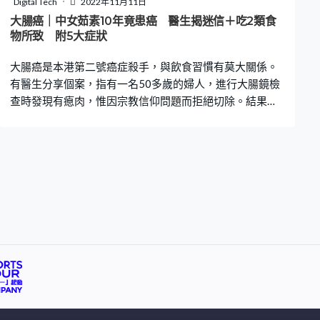
Digital Tech
2022年11月11日
膜，防止血液受地心吸力影響倒流，如瓣膜出現問題而不
大腸癌｜中女茹素10年竟患癌 醫生揭迷信＋吃2類食
能正常合上，血液便淤積於腿部靜脈，長期使靜脈血管變
物所致 附5大症狀
形，形成下肢彎彎曲曲及膨脹的靜脈血管。 靜脈曲張的嚴
大腸癌是本港第二號癌症殺手，與飲食習慣有莫大關係。
重程度可分為六級，腳部浮現的青筋
有醫生分享個案，指有一名50多歲的婦人，進行大腸鏡檢
查時發現有瘜肉，惟因宗教信仰問題而拒絕切除。結果兩
年後因大便出血再次求醫，證實患上大腸癌第三期，醫生
指，患癌除了因為延誤診治，還與常吃2類食物有關。 婦
人因迷信 堅拒切除瘜肉 台灣肝膽腸胃科醫生張振榕在節目
《醫師好辣》分享個案，指有一名50多歲、有特殊宗教信
仰的婦人，在進行大腸鏡檢查前已表明「假如我有瘜肉，
你都不可以切」，結果最後真的有瘜肉，即使醫生勸告了
逾10分鐘，婦人仍堅持不肯切除。 2年後大便出血 揭患大
腸癌 醫生指，婦人大腸內有一個0.8厘米的腺瘤，於是告知
她需要處理，因5至10年內有機會變成癌症，若不肯切
除，亦建議她半年內亦一定要再來做第二次檢查，惟婦人
未有理會。直至兩年後，該名婦人因大便出血而再次求
醫，進行第二次大腸鏡檢查，結果證實患上大腸癌第三