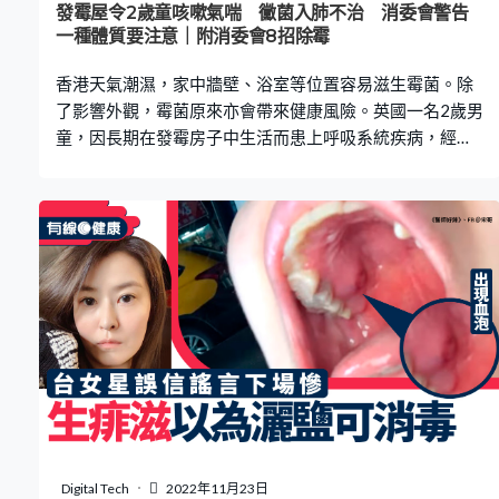
發霉屋令2歲童咳嗽氣喘 黴菌入肺不治 消委會警告
一種體質要注意｜附消委會8招除霉
香港天氣潮濕，家中牆壁、浴室等位置容易滋生霉菌。除
了影響外觀，霉菌原來亦會帶來健康風險。英國一名2歲男
童，因長期在發霉房子中生活而患上呼吸系統疾病，經常
咳嗽和氣喘且不斷惡化，最終不治。消委會指，導致發霉
的黴菌會影響過敏性體質人士的健康 ，引致呼吸道產生過
敏反應。 2歲男童霉菌入體內 致呼吸道疾病不治 據英國
《BBC》報道，當地一名2歲男童Awaab Ishak，因經常咳
嗽和氣喘且不斷惡化而入院，可惜多次轉院治療最終仍不
治。負責驗屍的醫生指，男童的呼吸道收緊並過敏，檢查
發現了內有由真菌引起的嚴重炎症。因此男童死因被斷定
為因霉菌進入體內，引發呼吸系統疾病身亡。 大量黴菌引
起過敏反應 男童死後，當地專家Malcolm Richardson曾到
他家中進行調查，從浴室和廚房的牆壁、天花板、臥室的
櫥櫃裡等地方都發現了大量黴菌。專家指出，由於這些真
菌進入男童體內引起了過敏反應，導致他患上呼吸系統疾
病。由於房子是租住的，男童父親表示兒子去世前，一直
Digital Tech
2022年11月23日