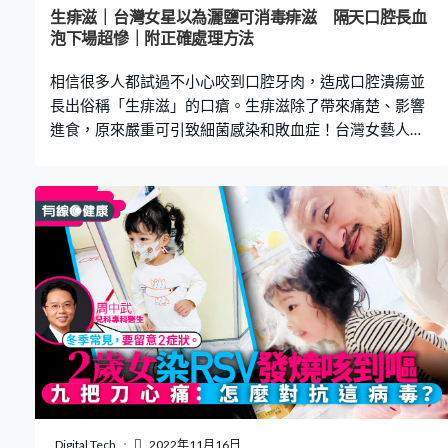
要求業主清理家中霉菌及處理長期發霉問題，但業主就因
生痱滋｜台灣女星以為灑鹽可消毒痱滋 隔天口腔長血
為合約問題而未有採取任何行動。 消委會：黴菌影響過敏
泡下場超慘｜附正確處理方法
性體質人士 黴菌是導致發霉的真菌，消委會指，一般來說
相信很多人都試過不小心咬到口腔牙肉，造成口腔潰瘍並
黴
長出俗稱「生痱滋」的口瘡。生痱滋除了帶來痛楚、影響
進食，原來嚴重可引致細菌感染和敗血症！台灣女藝人宋
哥近日於節目中分享自己咬到牙肉後生痱滋，嘗試用坊間
流傳的「傷口灑鹽」方法，結果傷口不但未見痊癒，更出
現血泡，惡化至不能進食。醫生診斷後，指她的痱滋已出
現細菌感染，差一步便患上蜂窩性組織炎甚至敗血症。 誤
信坊間灑鹽有助消毒痱滋 台灣女星宋哥於電視醫學節目
《醫師好辣》上分享，自己有一個壞習慣導致常生痱滋。
宋哥說每逢追劇或思考時，都很喜歡用牙齒咬口腔內側的
肉，有一次咬得太深導致口腔潰瘍並生了痱滋，傷口位置
更腫脹起來。她想起坊間流傳鹽粒有助口腔傷口消毒和癒
合，可是一把鹽放進口，宋哥便痛得原地跺腳，想以水漱
口時，卻因鹽遇水散開更痛。 醫生：傷口已細菌感染 第二
天，她的牙齦外側腫至凸起來，再隔天更出現了血泡，痛
得難以下嚥。先後求診牙醫及中醫，卻超過10天仍未見好
Digital Tech
2022年11月16日