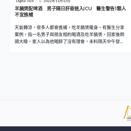
Digital Tech
2022年11月13日
病毒？ 由於患上呼吸道合胞病毒的患者一般多流鼻水，於
羊腩煲配啤酒 男子隔日肝昏迷入ICU 醫生警告1類人
是九把刀買了洗鼻器給女兒，但是女兒卻對此十分抗拒，
不宜進補
九把刀指：「目前還找不到方法騙她就範，只能用蒸臉機
天氣轉涼，很多人都會進補，吃羊腩煲暖身。有醫生分享
拿來蒸鼻子」。另外，因病
案例，指一名男子與朋友相約喝酒及吃羊腩煲，回家後倒
頭大睡，家人以為他喝醉了沒有理會，未料隔天中午發現
男子仍未起床，結果發現他昏迷不醒。男子送院後揭出現
「肝昏迷」（肝性腦病變）。醫生提醒1類人千萬不要胡亂
進補，否則後果嚴重。 台灣胃腸肝膽科醫生張振榕在《健
康2.0》分享個案，指經常遇到有病人因自行服用中藥或草
藥，而導致藥物過敏，出現噁心、嘔吐、茶色尿、疲累、
眼白轉黃等症狀，這些都是代表著肝臟出現急性發炎，甚
至嚴重到有猛爆性肝炎的風險。醫生同時亦分享另一個
案，一名60歲患有酒精性肝炎的男子，皮膚泛黃，黃疸情
況嚴重，看起來就像「十八銅人」。該男子本身愛喝酒，
早前與朋友相約去喝酒及吃羊腩煲，回家後倒頭大睡。 家
人最初以為他喝醉了不以為意，未料隔天中午發現男子仍
未起床，於是打算進入房叫他，結果發現男子叫不醒，一