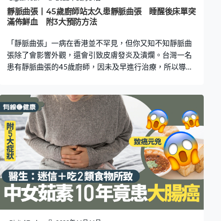
鼻咽癌的機率會增加非常多，是一般人的7倍。 婁培人解
靜脈曲張丨45歲廚師站太久患靜脈曲張 睡醒後床單突
釋，上述提到的醃漬食品含有大量亞硝酸鹽，這本來就是
滿佈鮮血 附3大預防方法
一種致癌物質，
「靜脈曲張」一病在香港並不罕見，但你又知不知靜脈曲
張除了會影響外觀，還會引致皮膚發炎及潰爛。台灣一名
患有靜脈曲張的45歲廚師，因未及早進行治療，所以導致
靜脈受損惡化，皮膚潰瘍，甚麼流血不止，情況嚴重。 睡
醒後床單突滿佈鮮血 據台灣傳媒報道，一名45歲的余姓廚
師因工作關係，每天動輒都要站立4至5小時，他本來已患
上靜脈曲張2年多，皮膚也因潰爛而出血，可是因工作忙碌
遲遲未有治療。 日前，他睡醒後發現床鋪佈滿鮮血，檢查
後發現是靜脈曲張太嚴重，引致皮膚潰瘍，傷口未能癒
合，而且因病變靜脈受損，導致流血不止。他後來接受微
創靜脈曲張雷射手術合併硬化劑治療，3個月後，症狀才得
到有效改善，不再出血。 5大高危人士易患靜脈曲張 根據
仁安醫院在網站刊登了有關靜脈曲張的文章指，人體的靜
脈系統負責把血液帶回心臟，當中可分為深層及表層靜
脈。深層靜脈在肌肉裡面，表層靜脈在皮膚下面，靜脈曲
張是指表層的靜脈系統出現問題。正常的腿部靜脈都有瓣