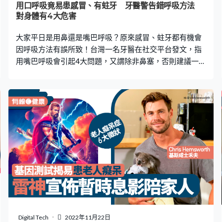
用口呼吸竟易患感冒、有蛀牙 牙醫警告錯呼吸方法
對身體有4大危害
大家平日是用鼻還是嘴巴呼吸？原來感冒、蛀牙都有機會
因呼吸方法有誤所致！台灣一名牙醫在社交平台發文，指
用嘴巴呼吸會引起4大問題，又謂除非鼻塞，否則建議一定
要練習用鼻呼吸。 用嘴巴呼吸4大影響 台灣中山醫學大學
附設醫院牙醫師劉馥萱在社交平台發文，表示「用嘴巴呼
吸問題多」，她就此列出4大問題： 1. 容易蛀牙 劉馥萱
指，用嘴巴呼吸會令口水分泌減少，當口水分泌不足，就
會令口腔的殺菌能力降低，這樣會增加引起口腔細菌的機
會，從而導致蛀牙。 2. 口臭問題 用嘴巴呼吸除了會令口水
分泌減少，同時亦會帶走口水。劉馥萱指，當口乾舌燥
時，便會令口腔細菌增生，一些引發口腔異味的細菌也會
變多，從而引致口臭的問題。 3. 影響睡眠 睡得不好都有可
能與呼吸有關！劉馥萱指，如果用嘴巴呼吸，很容易會出
現打呼、睡眠呼吸中止等問題，對睡眠品質有一定的影
響。 4. 易患感冒 如果很容易感冒就要注意了，劉馥萱解
釋，一般人用鼻子呼吸，可以幫助過濾病原體和過敏原。
Digital Tech
2022年11月22日