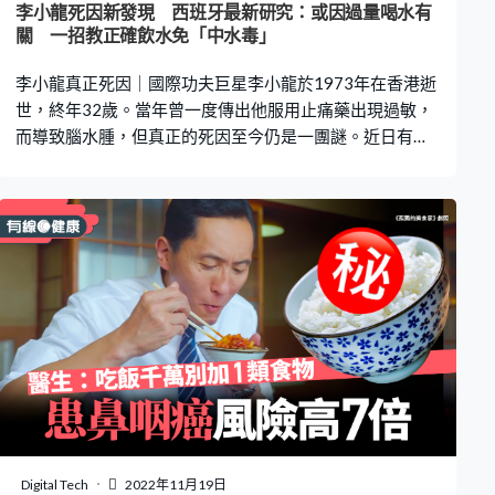
李小龍死因新發現 西班牙最新研究：或因過量喝水有
關 一招教正確飲水免「中水毒」
李小龍真正死因｜國際功夫巨星李小龍於1973年在香港逝
世，終年32歲。當年曾一度傳出他服用止痛藥出現過敏，
而導致腦水腫，但真正的死因至今仍是一團謎。近日有西
班牙研究推測，李小龍有可能因過量喝水而引發低血鈉症
死亡。 李小龍在1973年7月20日，於女星丁珮位於九龍塘
的家中昏迷，終年32歲。當年死因庭裁定李小龍「死於非
命」，認為可能是他服用止痛藥後出現敏感反應所致。當
時不少人認為法庭裁定太含糊。因此李小龍真正的死因仍
然未拆解。 西班牙聖尼塔利亞基金會衛生研究中心，近日
在國際醫學期刊《Clinical Kidney Journal》中發表名為
《誰殺死李小龍？低鈉血症假說》（Who killed Bruce
Lee? The hyponatraemia hypothesis）的論文，提出新理
論，認為李小龍是死於「低血鈉症」（Hyponatremia）。
專家推測李小龍的腎功能有機會出現障礙，令他無法排出
足夠的水分來維持體液平衡，從而導致低血鈉症（俗稱水
中毒）、腦水腫等。若果患者未能及時將過量的水分排
Digital Tech
2022年11月19日