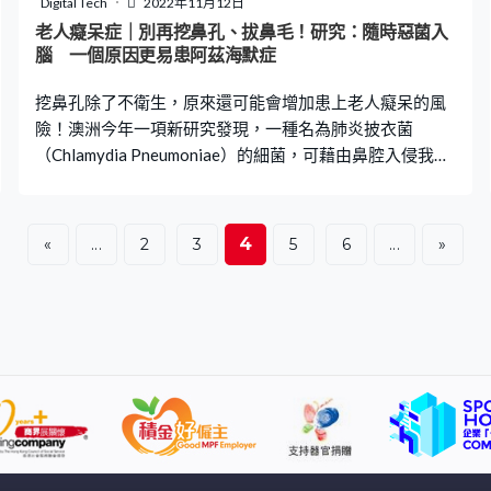
Digital Tech
2022年11月12日
足夠的纖維，才可使腸內菌豐饒生長，人們才能獲得飽足
老人癡呆症｜別再挖鼻孔、拔鼻毛！研究：隨時惡菌入
感和排便暢順。 相反，如果缺乏纖維，便會加快果糖進入
腦 一個原因更易患阿茲海默症
身體的速度，身體則無法一下子應付到太多果糖。醫生又
挖鼻孔除了不衛生，原來還可能會增加患上老人癡呆的風
指，果糖與葡萄糖不同，身體唯一處理果糖的
險！澳洲今年一項新研究發現，一種名為肺炎披衣菌
（Chlamydia Pneumoniae）的細菌，可藉由鼻腔入侵我們
的大腦，導致引發阿茲海默症（俗稱老人癡呆）成因之一
的Aβ類澱粉蛋白於腦中積聚。而研究人員更表示挖鼻孔、
拔鼻毛的習慣容易弄損鼻黏膜，令細菌入侵風險提高，增
4
«
...
2
3
5
6
...
»
加患上老人癡呆的機會。 澳洲研究：惡菌隨時入腦 澳洲格
里菲斯大學（Griffith University）2022年2月在《科學報
告》發表一份研究報告，指出呼吸道病原體「肺炎披衣
菌」（Chlamydia Pneumoniae），除了可引起肺炎等呼吸
系統疾病外，更可能會通過鼻腔和大腦之間的神經，入侵
我們的中樞神經系統 (CNS)，導致腦中Aβ類澱粉蛋白堆
積，引起阿茲海默症（Alzheimer’s disease，俗稱老人癡呆
症）。 該研究利用老鼠做實驗，結果顯示肺炎披衣菌會在
72小時內感染老鼠的嗅覺和三叉神經、嗅球和大腦。在第