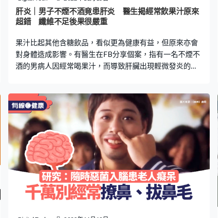
於是做了暫別影壇的決定。他強調自己只是希望休息一段
肝炎｜男子不煙不酒竟患肝炎 醫生揭經常飲果汁原來
時間並陪伴家人，更說希望能透過節目中公開自己檢查
超錯 纖維不足後果很嚴重
果汁比起其他含糖飲品，看似更為健康有益，但原來亦會
對身體造成影響。有醫生在FB分享個案，指有一名不煙不
酒的男病人因經常喝果汁，而導致肝臟出現輕微發炎的情
況，直到醫生要求他戒掉此習慣，三個月後抽血結果終回
復正常。 男子常喝果汁致肝炎 台灣家醫科醫師李思賢在
Facebook專頁「思思醫師，陪你健康的好朋友」發文，指
果汁看似比手搖飲品更健康，坊間亦有很多偏方表示利用
果汁來排毒，並且改善消化道健康，但事實並非如此。他
分享一宗病例，指有一名男病人既不吸煙，又不喝酒，但
其肝功能卻在幾個月內從正常水平上升到「紅字的階
段」，肝臟出現輕微發炎的狀況。他認為是與患者經常飲
用果汁的習慣有關，於是提議患者停止飲用果汁。結果在
三個月後進行抽血檢查，發現其肝臟的狀況已經回復正
常。 醫生就此解釋果汁和水果的分別，指出兩者最主要的
差別在於「纖維」，而且果汁相比起完整的水果，更容易
在空氣中氧化。由於纖維對腸道健康十分重要，必須要有