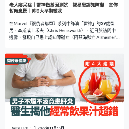
相反，用嘴巴呼吸的話，便即是將這些有害物質全部吸進
老人癡呆症｜雷神做基因測試 揭易患認知障礙 宣佈
身體。而當鼻子無法產生防禦病毒的功能，再加上抵抗力
暫時息影｜附6大早期徵狀
變弱時，便會大大增加感冒的機會。 劉馥萱提醒，用嘴巴
在Marvel《復仇者聯盟》系列中飾演「雷神」的39歲型
呼吸問題真的非常大
男，基斯咸士禾夫（Chris Hemsworth），近日於訪問中
透露，發現自己患上認知障礙症（阿茲海默症 Alzheimer’s
Disease）的風險比正常人高出8至10倍，決定暫時息影休
息並陪伴家人。即看下文，了解認知障礙6大早期徵狀和
10個護腦貼士。 基因測試揭患認知障礙症高風險 現年39
歲的「雷神」基斯咸士禾夫接受雜誌訪問時提到，拍攝在
Disney+上架的紀錄片《基斯咸士禾夫挑戰極限》
（Limitless with Chris Hemsworth）的第5集時，曾跟醫生
會面。接受一輪基因測試後，結果發現他體內有2個「載脂
蛋白E4基因」（ApoE4），分別遺傳自父母，以致患上認
知障礙症的風險，會較正常人高出8至10倍。 祖父同患腦
退化 暫別影壇休息 基斯咸士禾夫又表示自己祖父亦患有阿
茲海默症，不記得身邊家人。他原本以為自己很健康，但
因為忙於拍戲，錯過了很多陪伴家人的時間，加上在拍攝
紀錄片期間與臨終陪伴員見面時，產生了對死亡的領悟，
Digital Tech
2022年11月15日