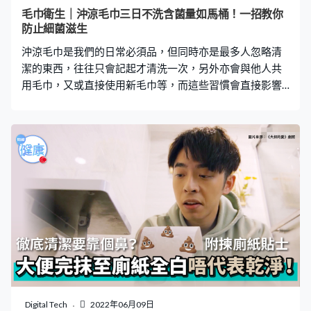
加食物細菌滋生風險。 反覆加熱不能殺菌 隔夜飯餸的另一
毛巾衛生｜沖涼毛巾三日不洗含菌量如馬桶！一招教你
個問題是細菌滋生後會有「內毒素」，如果要破壞內毒
防止細菌滋生
素，加熱溫度是需要達160以上，一般的微波、水煮、水
沖涼毛巾是我們的日常必須品，但同時亦是最多人忽略清
蒸是無法消滅。 以香港的溫度濕度來說
潔的東西，往往只會記起才清洗一次，另外亦會與他人共
用毛巾，又或直接使用新毛巾等，而這些習慣會直接影響
身體健康。那我們該如何處理毛巾？即到下文看美國毒理
學專家招名威教授提出的方法吧！ 毛巾含多元病菌 毛巾應
該要與衣服一樣，用1至2次就要清洗，否則毛巾會滋生多
種不同病菌，除了我們最常聽到的大腸桿菌外，亦會隨著
個人身體狀況，帶有各種不同病菌，例如金黃色葡萄球
菌、沙門氏桿菌、退伍軍人菌、仙人掌桿菌等。而且這些
病菌會不停繁殖，加上浴室往往都是家中最潮濕的地方，
因此更有利病菌滋生。 毛巾一周不洗病菌量高達上億 研究
顯示，三天不洗毛巾，其病菌量達約8千萬個，等同是用馬
桶抹身，如果一周不洗，病菌量更高達上億個，遑論很多
人是把毛巾放足一個月，甚至出現異味才清洗。 如果經常
使用沒有清洗的毛巾，皮膚除了容易出現過敏外，還會引
致毛囊炎、脫髮等皮膚問題。同時，也有機會導致陰道感
Digital Tech
2022年06月09日