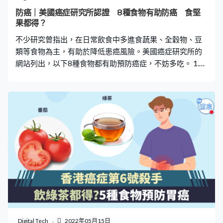
和種子是南瓜籽、開心果、杏仁、腰果和合桃。早上配以
防癌｜美國癌症研究所認證 8種食物有助防癌 食堅
低脂牛奶一同食用，便是一份豐富的早餐。 【4】水果乳
果都得？
酪 乳酪除了天然美味外，還內含活性乳酸菌，有助降低血
不少研究曾指出，在日常飲食中多進食蔬果、全穀物、豆
壓。而
類等食物為主，有助於降低患癌風險。美國癌症研究所的
網站列出，以下8種食物都有助預防癌症，不妨多吃。 1.
合桃合桃富含OMEGA-3、抗氧化劑，有助抑制癌症腫瘤生
長，達到抗癌效果。 2. 紅蘿蔔紅蘿蔔含有豐富的類胡蘿蔔
素，有助降低患結直腸癌、口腔癌、咽癌和喉癌等風險。
3. 車厘子車厘子含豐富維他命C、膳食纖維等，同時亦有花
青素，不但抗氧化，亦有助預防口腔癌、食道癌、肺癌和
胃癌等。 4. 提子提子含有豐富的花青素、白藜蘆醇，尤其
是提子皮。有助降低患癌症的風險。 5. 番茄番茄含有茄紅
素，是一種強大的抗氧化劑，有助阻止癌細胞增加，如前
列腺癌、乳癌、肺癌和膀胱癌等。 6. 西蘭花 西蘭花含有蘿
蔔硫素，是一種天然強抗氧化物，具有防癌、抗癌效果，
能有助預防多種癌症，如前列腺癌和大腸癌等。 7. 蘋果 蘋
果含有豐富的膳食纖維，除了有助控制體重，促進腸道健
康，亦可預防大腸癌。 8. 亞麻籽 亞麻籽富含可溶性纖維和
Digital Tech
2022年05月15日