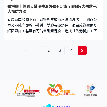
線生活FB💪 睇健康貼士 Like 👉有線健康FB🔔 接收最新生
香港腳｜落雨天鞋濕襪濕好易有足癬？即睇4大徵狀+6
活資訊 follow 👉 有線生活IG @icable.lif
大預防方法
春夏兩季頻頻下雨，鞋襪經常被雨水浸濕浸透，回到辦公
室又不能立即脫下鞋襪，雙腳長期焗住，很易成為黴菌及
細菌溫床，甚至有可能會引起足癬，造成「香港腳」。下
雨天常常覺得腳部痕癢，但不確定是單純潮濕不適，還是
不幸染上香港腳？立即到下文看看有甚麼徵狀吧！ 4大香
港腳徵狀： （1）痕癢 （2）紅腫 （3）水泡 （4）腳底及
5
«
1
2
3
4
腳趾間有大量厚皮屑脫落 預防勝於治療，要預防感染香港
腳，最簡單直接的方法就是從日常生活的小習慣著手。 6
大預防方法： （1）穿著通爽透氣的鞋襪 買鞋時最好選購
有排汗功能的鞋襪，透過中空纖維或網眼織法，讓濕氣快
速排出。 （2）洗澡後保持雙腳乾爽 洗澡後必須徹底抹乾
腳趾之間的縫隙，以免濕氣積聚，造成黴菌滋生。 （3）
在腳趾間塗抹潤膚膏 可在出門前先在腳趾間塗抹潤膚膏，
減少因腳部出汗而積累濕氣，以及避免因摩擦而造成傷
口。 （4）每次出門都換一對新鞋 鞋子穿過後會殘留濕
氣、也會有掉落的皮屑，導致鞋裡容易生長黴菌。所以最