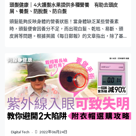
頭髮健康｜4大護髮水果提供多種營養 有助去頭皮
屑、養髮、防脫髮、防白髮
頭髮能夠反映身體的營養狀態！當身體缺乏某些營養素
時，頭髮便會因養分不足，而出現白髮、乾枯、易斷、頭
皮屑等問題。根據英國《每日郵報》的文章指出，除了基
因遺傳，有些因為頭皮不健康及營養不均衡的頭髮問題，
是可以靠補充足夠的營養素來改善！以下介紹四款水果，
都具備對頭髮健康有益的營養元素。齊來參考一下吧！
【1】蘋果 日本一間大學的研究報告指出，蘋果含原花青
素B2（procyanidin B2），是一種有助於毛髮上皮細胞生
長的化合物。而蘋果多酚中的原花青素，也被證實能改善
血液循環和抗氧化，間接對頭髮產生良好的影響。 而且，
蘋果含維他命C、蘋果酸、果膠等。維他命C是合成頭髮必
須的膠原蛋白；蘋果酸可防止頭髮乾燥；果膠則能保持秀
髮水分，抑制頭皮屑生長及止癢。 【2】奇異果 有「水果
之王」之稱的奇異果含有豐富營養素！當中的鋅、鎂和磷
等礦物質，皆有促進頭皮血液循環的功效，因此有助從髮
根強化頭髮。 從醫學觀點來說，黑髮變成白髮或灰髮，都
Digital Tech
2022年06月24日