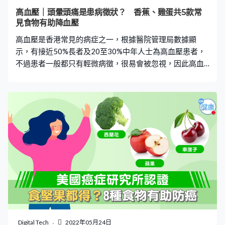
令雞蛋變質。 4. 雞蛋不宜放雪櫃門邊？ 雞蛋應冷藏，但存
高血壓｜頭暈頭痛是患病徵狀？ 香蕉、雞蛋共5款常
放位置都要注意。很多人會將雞蛋放在雪櫃門的蛋架上，
見食物有助降血壓
但由於每次打開雪櫃都會造成溫度波動，這樣放會容易滋
高血壓是香港常見的病症之一，根據醫院管理局數據顯
生細菌，因此把雞蛋放在
示，有接近50%長者及20至30%中年人士為高血壓患者，
不過患者一般都只有輕微病徵，很易會被忽視，因此高血
壓又被稱「隱形殺手」。如果對高血壓坐視不理，患者有
機會增加中風、心臟衰竭、腎衰竭等風險。想有效降低血
壓，就要記低下文5款食物。 高血壓病徵 根據衞生防護中
心指出，高血壓患者一般都會有以下5項病徵： 【1】眩暈
【2】頭痛 【3】視線模糊不清 【4】疲勞 【5】面部發紅
5款常見降血壓食物 除了藥物外，在我們日常生活中還有5
款常見的食物有助降血壓，而且當中含豐富營養，對身體
百利而無一害。 【1】燕麥 燕麥含有豐富纖維，有助降低
血壓，而且患者本身需要控制鈉攝取量，燕麥的鈉含量十
分低，因此高血壓患者十分適合進食。 【2】雞蛋 雞蛋除
了含有豐富蛋白質外，其蛋白和蛋清亦含蛋清肽物質，特
別適合高血壓患者食用。 【3】堅果及種子 堅果和種子含
有鉀質，對降血壓十分有效，而最適合高血壓患者的堅果
Digital Tech
2022年05月24日