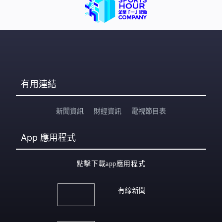
好每次出門都穿著一對新鞋，最好準備3對輪流替換，讓穿
過的鞋子有時間散去濕氣。 （5）定期更換鞋襪 鞋襪穿久
了就會有大量汗水和皮屑，成為黴菌及細菌的溫床，因此
需要定期更換。
有用連結
新聞資訊
財經資訊
電視節目表
App
應用程式
點擊下載app應用程式
有線新聞