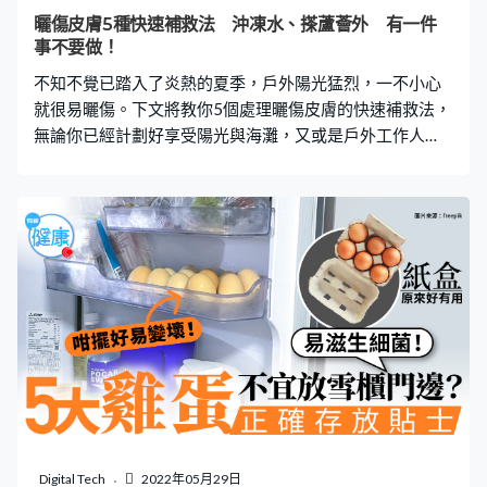
而且愛喝凍飲，飲食不節制。最後造成腸胃變差，腸道壞
曬傷皮膚5種快速補救法 沖凍水、搽蘆薈外 有一件
菌太多，好菌太少，腸道菌叢失衡。長久下去，腸胃會變
事不要做！
得容易受損，腸壁黏膜不能阻擋毒素、細菌、黴菌等入侵
不知不覺已踏入了炎熱的夏季，戶外陽光猛烈，一不小心
身體。 正確擦屁股方法是靠鼻聞 廁紙擦至全白
就很易曬傷。下文將教你5個處理曬傷皮膚的快速補救法，
無論你已經計劃好享受陽光與海灘，又或是戶外工作人
士，都絕對要知道。 曬傷症狀 曬陽可以分為三個級別，分
別是一級（輕度）、二級（中度）、三級（重度），皮膚
曬傷後，大家應先判決自己屬於甚麼程度，再進行處理。
一級（輕度）曬傷：皮膚發紅、發燙、脫皮 二級（中度）
曬傷：皮膚紅腫，出現水泡及劇烈疼痛 三級（重度）曬
傷：皮膚出現壞死症狀，甚至變白或變黑 5種快速補救法
【1】凍水降溫： 可以在用毛巾上沾些凍水，然後覆蓋在
曬傷處約10分鐘，又或直接用凍水洗澡。不過大家切勿用
冰敷，因為冰塊有可能會凍傷皮膚。 【2】保濕： 洗澡後
可用毛巾輕輕印乾皮膚，但不用完全擦乾。然後搽上具鎮
定和保濕功效，例如洋甘菊和蘆薈等無香精、無色素、無
刺激物質的保養品。 【3】補充水分： 角質層的鎖水力會
因為曬傷而流失，補充充足的水分可以減低脫水的風險，
Digital Tech
2022年05月29日