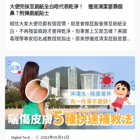
染、下泌尿道感染、甚至進一步向上，引起腎盂腎炎等上
大便完抹至廁紙全白唔代表乾淨！ 徹底清潔要靠個
泌尿道感染。 共用毛巾是禁忌 毛巾會隨著使用者的身體狀
鼻？附揀廁紙貼士
況，而存有不同病菌，若然其中一位身患感染疾病，毛巾
相信大家大便完都有個習慣，就是會擦屁股會擦至廁紙全
就有可能成為該病菌的溫床，導致另一
白，不再殘留痕跡才覺得乾淨，但事實上又是怎樣？美國
毒理學專家招名威教授就指出，原來想徹底清潔屁股是要
靠個鼻，即看下文方法！ 過度擦拭會造成肛門廔管 很多人
為了擦乾淨屁股，便會把廁紙重複擦拭肛門口的皮膚，加
上有些人可能會大力擦拭，從而令肛門皮膚受傷，導致紅
腫、疼痛、破皮、流血等問題，如果肛門長期過度擦拭，
就會引致細菌感染。 由於肛門皮膚含多種腸內細菌，如果
長期有傷口，細菌就可能會沿著肛門進入腺體，造成腺體
局部感染，形成發炎、腫脹、化膿等症狀，成為肛門膿
瘍，像肛門長青春痘，令患者感到腫脹疼痛。如未有及時
處置，膿瘍可能會在皮膚組織裡破掉，造成肛門廔管。 大
便難擦是健康警訊 如果你發現大便難擦乾淨，質地細而
軟，感覺又總是未排乾淨，而且又容易黏在馬桶不易沖
走，那就有可能是腸胃濕熱所引起的問題。 成因與日常飲
食有關，包括經常大魚大肉，進食高油高蛋白質等食物，
Digital Tech
2022年05月31日