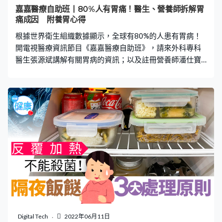
醫生看到後便說要做手術。 診斷顯示坂本小姐患上了「翼
嘉嘉醫療自助班丨80%人有胃痛！醫生、營養師拆解胃
狀片」，意指眼睛的角膜出現發炎症狀，然後異常增生，
痛成因 附養胃心得
繼而入侵虹膜範圍內的病症。翼狀片會隨著充血和散光，
根據世界衛生組織數據顯示，全球有80%的人患有胃病！
還有乾眼症等一起出現，若不理會
開電視醫療資訊節目《嘉嘉醫療自助班》，請來外科專科
醫生張源斌講解有關胃病的資訊；以及註冊營養師潘仕寶
提供健康飲食建議，一起養好自己的胃部，為健康增值
吧！ 何謂胃痛？ 有時候我們感到腹痛，卻分不清是肚痛抑
或胃痛。張醫生指出，真正胃痛的痛楚位置會在上腹，心
口與肚臍之間的位置。常見的胃痛徵狀包括：胃氣脹、胃
酸倒流、胸部有灼熱感，甚至有酸水從胃部湧出。如出現
食慾不振、黑便、胃出血、突然消瘦等危險警號，要立即
求醫！ 最常見的病徵：胃酸倒流 病因主要因為食道和胃部
之間的肌肉，當我們吃飽後，此肌肉會收緊及防止食物湧
上食道。但隨著身體衰老，此項身體機能會逐漸變差，故
老年人會較容易出現胃酸倒流的情況。 常見的病因：幽門
螺旋菌 感染幽門螺旋菌非常常見，在香港約10個人就有1
至2人感染。嚴重會惡化致胃潰瘍甚至胃癌！由於幽門螺旋
菌的抗藥性很常見，因此通常要混合多種抗生素及服用長
Digital Tech
2022年06月11日