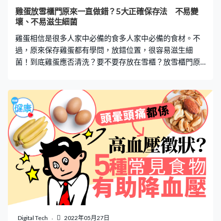
也能緩和劇烈曝曬後的不適。 【4】不要戳破水泡： 要讓
雞蛋放雪櫃門原來一直做錯？5大正確保存法 不易變
水泡自然消掉和癒合，刻意弄破會增加皮膚感染細菌的風
壞、不易滋生細菌
險，如果不小心破了，就要用生理食鹽水沖洗。 【5】加
雞蛋相信是很多人家中必備的食多人家中必備的食材。不
強防曬： 在皮膚復原
過，原來保存雞蛋都有學問，放錯位置，很容易滋生細
菌！到底雞蛋應否清洗？要不要存放在雪櫃？放雪櫃門原
來做錯？立即看看5大雞蛋正確保存方法。 1. 應否清洗雞
蛋？ 購買雞蛋後，其實不需清洗。因為弄濕蛋殼可能會有
利微生物進入蛋內（相信微生物會跟水透過毛細作用從小
孔滲入蛋內）。而殘留在蛋殼表面上的水，可能有助蛋殼
上的細菌繼續生存。此外，不當清洗亦可能會破壞表層
膜。 2. 雞蛋需要放入雪櫃？ 因雞蛋容易腐壞，所以最好儲
存於雪櫃。如未經冷存的雞蛋，則可存放在陰涼乾爽的地
方，不過建議最好亦放進雪櫃貯存。冷存可以減少細菌繁
殖的機會，而且與室溫存放相比，還可以更長時間保持蛋
的新鮮。 3. 雞蛋包裝要保留？ 雞蛋的包裝除了可以看到生
產、保質日期之外，亦有助延長雞蛋的保質期。建議將盒
裝雞蛋存放在原本的包裝中，例如，膠盒、紙托。除了可
以更好的保護雞蛋，亦能避免雞蛋吸到其他食物的氣味，
Digital Tech
2022年05月27日