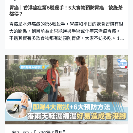
木脂素，有助抑制腫瘤細胞生長，預防乳腺癌、前列腺癌
胃癌｜香港癌症第6號殺手！5大食物預防胃癌 飲綠茶
等。 資料來源：American I
都得？
胃癌是本港癌症的第6號殺手，胃癌和平日的飲食習慣有很
大的關係，到目前為止只能通過手術或化療來治療胃癌。
不過其實有多款食物都有助預防胃癌，大家不妨多吃。 1.
番茄 番茄含有番茄紅素及胡蘿蔔素，具有抗氧化功效，有
助降低患前列腺、胰臟及胃癌的機會。 2. 椰菜花 椰菜花屬
十字花科類蔬菜，含靛基質，具防癌作用，有助分解體內
的致癌物質。西蘭花、羽衣甘藍等亦有同樣功效。 3. 洋蔥
洋蔥含有蒜素，能增強體內免疫系統，亦有助清除消化道
的致癌毒素。另外，洋蔥能降低胃中亞硝酸鹽的含量。 4.
綠茶 綠茶含有兒茶素，具有抗氧化功能，亦能阻斷腫瘤細
胞增生，有助抑制癌細胞。 5. 菌菇類 香菇含有香菇多醣及
β－葡萄醣酶，有一定的抗癌物質，亦可增強免疫力、預防
細胞突變，減緩癌細胞的繁殖與生長。 推薦閱讀： 胃癌｜
即食麵、燒烤當正餐 16歲少女患末期胃癌 肚痛、無胃口 7
大症狀要注意 堅強媽媽患直腸癌 抗癌8年捱過70次化療 寫
遺書給子女：下輩子還要當家人 😊 為生活增值 Like 👉有
Digital Tech
2022年05月13日