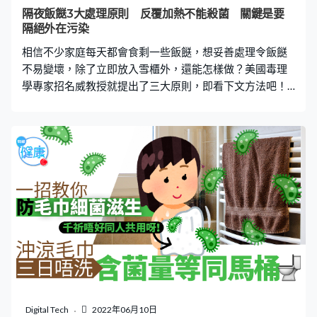
達10至14天才能將病菌殺死。 無胃病！只是有腸胃焦慮症
隔夜飯餸3大處理原則 反覆加熱不能殺菌 關鍵是要
不過，感覺胃痛不一定代表已患有胃病，亦可能是由於腸
隔絕外在污染
胃焦慮症。城市人十居其九工作忙碌，生活壓力大，種種
相信不少家庭每天都會食剩一些飯餸，想妥善處理令飯餸
困窘或不健康的生活習慣例如
不易變壞，除了立即放入雪櫃外，還能怎樣做？美國毒理
學專家招名威教授就提出了三大原則，即看下文方法吧！
鍋蓋不能隔絕細菌 想妥善保存剩菜剩飯到下一餐，關鍵是
要隔絕外在污染。很多人都認為食物烹煮後，如果先蓋上
鍋蓋，就可以保持真空，減少細菌與毒素滋生。事實上，
食物及環境本身已經存在細菌，而細菌又有「好氧」和
「厭氧」之別，如果單以鍋蓋隔絕空氣，是不能完全達到
抑制細菌滋生作用。 食物細菌滋生主因是時間溫度 大腸桿
菌和金黃色葡萄菌是屬於好氧細菌，能夠透過鍋蓋來減少
食物與空氣間的接觸，令細菌不易滋生。不過，厭氧細菌
如肉毒桿菌，反而會在缺乏氧氣的環境下滋生長大，因
此，並非蓋上鍋蓋就能杜絕所有細菌滋生問題。 食物放在
潮濕高溫的環境，就自然會有細菌和霉菌滋生的風險。食
物上枱後溫度開始下降，降至70至80度時，細菌就容易滋
生。食物擺得愈久，愈多人接觸，加上溫度降低，就會增
Digital Tech
2022年06月10日