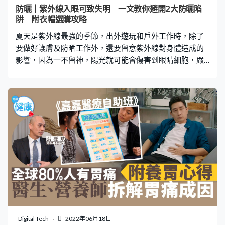
是黑色素日益減少的結果。而奇異果含有充足的銅，有助
防曬｜紫外線入眼可致失明 一文教你避開2大防曬陷
維持自然髮色及預防白髮。ALA酸 （α-次亞麻油酸）更可
阱 附衣帽選購攻略
防止頭髮乾澀，幫助頭髮鎖住水分。 【3】木瓜 木瓜的果
夏天是紫外線最強的季節，出外遊玩和戶外工作時，除了
肉中含有的氨基
要做好護膚及防晒工作外，還要留意紫外線對身體造成的
影響，因為一不留神，陽光就可能會傷害到眼睛細胞，嚴
重甚至引致失明。日本節目《恐怖醫學》對此作出了不同
實驗，並教導大家如何做好防曬。 個案研究——坂本恭子
節目組對53歲的眼疾患者坂本恭子進行了研究。坂本小姐
是一名家庭主婦，32年前開始居住在海邊附近，經營家庭
菜園。在40歲開始，因為想預防色斑皺紋，所以將下田工
作時間設定為上午8至10時，即陽光比較弱的兩小時，而
且每次都會戴上帽和穿上長袖衫，至於恆常的健步運動就
設定為黃昏時段，並持續了六年。 「翼狀片」症狀 隨後，
坂本小姐的身體開始出現了第一個病症，就是雙眼充血現
象，然後很快又出現第二個病症，就是眼睛內虹膜邊緣出
現細小的白色組織，不過當時不以為意。 一年後，坂本小
姐的視力會間中變得模糊，幾個月後，因為眼中的白色組
織大了很多，充血也嚴重了，所以坂本小姐到眼科看診，
Digital Tech
2022年06月18日