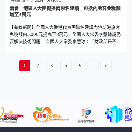
有線新聞
2024年03月09日
兩會｜港區人大團擬提兩聯名建議 包括內地客免稅額
增至3萬元
【有線新聞】全國人大香港代表團聯名建議內地訪港旅客
免稅額由5,000元提高至3萬元，全國人大常委李慧琼說仍
要解決技術問題。 全國人大常委李慧琼：「財政部是牽頭
負責的部門，他們有技術同事跟我們對接，也提出了數個
技術問題，由於我沒有得到他們同意，真的不方便透露。
會把技術問題帶給智庫，當然也會跟特區政府溝通，希望
1
2
3
4
5
...
»
盡一切努力解答到他們的關注點，也希望中央政府和特區
政府繼續推動，讓政策早日出台。」 代表團亦通過建議確
立香港中轉貨運物流樞紐定位，推動與大灣區內其他港口
協同發展以及減省清關手續等。