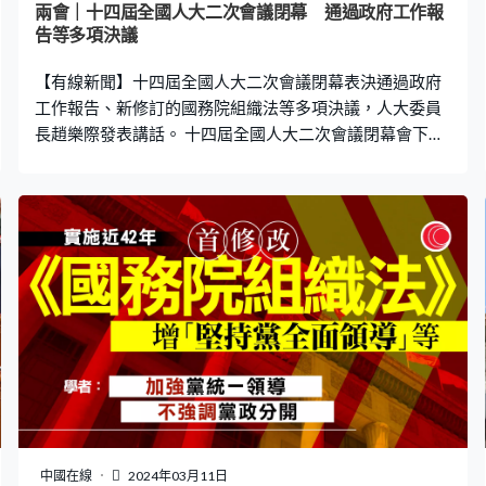
兩會｜十四屆全國人大二次會議閉幕 通過政府工作報
告等多項決議
【有線新聞】十四屆全國人大二次會議閉幕表決通過政府
工作報告、新修訂的國務院組織法等多項決議，人大委員
長趙樂際發表講話。 十四屆全國人大二次會議閉幕會下午
3時在北京人民大會堂舉行，中共中央總書記、國家主席、
中央軍委主席習近平等黨和國家領導人出席。會議由人大
委員長趙樂際主持，共有2900名代表出席，表決多項決議
草案。其中政府工作報告獲得的贊成票最多，有2895票。
國務院組織法修訂草案就以2883票贊成、8票反對、9票棄
權，獲得通過。其餘表決通過的包括最高人民法院工作報
告、最高人民檢察院工作報告等決議草案。趙樂際在會上
發表講話。趙樂際說︰「十四屆全國人大二次會議圓滿完
成了各項議程，在全體代表和有關方面的共同努力下，會
議開得很成功，凝聚了共識，明確了任務，堅定了信心，
是一次高舉旗幟、真抓實幹、團結奮進的大會。」 趙樂際
指，會議體現了黨的主張以及人民意志的統一，強調今年
是實現「十四五」規劃目標任務的關鍵一年。趙樂際說︰
中國在線
2024年03月11日