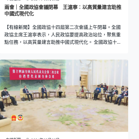
兩會｜全國政協會議閉幕 王滬寧︰以高質量建言助推
中國式現代化
【有線新聞】全國政協十四屆第二次會議上午閉幕。全國
政協主席王滬寧表示，人民政協要提高政治站位，聚焦重
點任務，以高質量建言助推中國式現代化。 全國政協十四
屆二次會議在人民大會堂閉幕。國家主席習近平、總理李
強及其他政治局常委出席。閉幕會以2085票贊成、0票反
對，表決通過全國政協十四屆二次會議政治決議和多項決
議草案。政協主席王滬寧發表講話，指要提高政治站位，
深化對推進中國式現代化的思想認識。王滬寧說︰「中國
式現代化是中國共產黨領導的社會主義現代化，只有毫不
動搖堅持中國共產黨領導，中國式現代化才能前景光明、
繁榮興盛。」 王滬寧強調，政協要聚焦重點任務，以高質
量建言，助推中國式現代化，廣泛凝心聚力。王滬寧說︰
「調動一切可以調動的積極因素，團結一切可以團結的力
量，要加強思想政治引領，多做強信心、聚民心、暖人
心、築同心的工作，形成團結一心、攻堅克難、開拓奮進
的強大合力。」 王滬寧表示，要牢記政治責任，提高政治