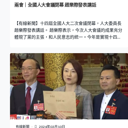
兩會｜全國人大會議閉幕 趙樂際發表講話
【有線新聞】十四屆全國人大二次會議閉幕，人大委員長
趙樂際發表講話。 趙樂際表示，今次人大會議的成果充分
體現了黨的主張，和人民意志的統一。今年是實現十四五
規劃目標任務的關鍵一年。他強調，要在以習近平為核心
的黨中央堅強領導下，凝心聚力團結奮鬥，堅定不移推進
中國式現代化。會議又表決通過新修訂的國務院組織法等
多個決議。
有線新聞
2024年03月10日