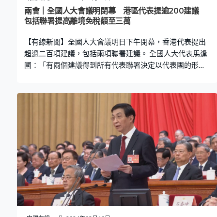
兩會｜全國人大會議明閉幕 港區代表提逾200建議
包括聯署提高離境免稅額至三萬
【有線新聞】全國人大會議明日下午閉幕，香港代表提出
超過二百項建議，包括兩項聯署建議。 全國人大代表馬逢
國：「有兩個建議得到所有代表聯署決定以代表團的形式
提出建議，其中一個是把離境時的免稅額由5,000元提高至
三萬元，既方便內地同胞進出境，也能對香港帶來一些吸
引力和好處。另一個是陳帆代表和經濟組的代表提出。」
全國人大常委李慧琼：「非常感謝中央部委的重視，收到
財政部的回覆，這是初步回覆，感謝大家提出的建議，當
中提到一些技術的意見，我們會把這些技術意見帶回跟智
庫商量，也跟特區政府商量。」