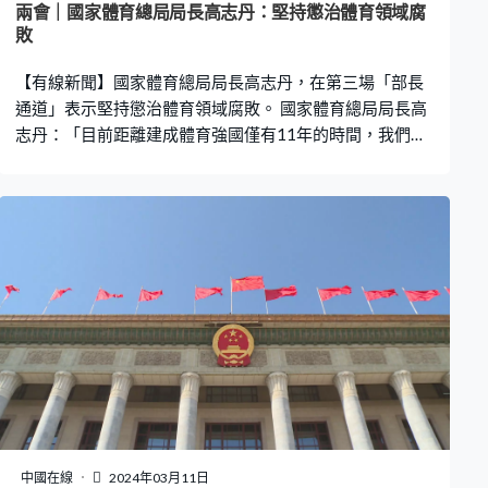
兩會｜國家體育總局局長高志丹：堅持懲治體育領域腐
敗
【有線新聞】國家體育總局局長高志丹，在第三場「部長
通道」表示堅持懲治體育領域腐敗。 國家體育總局局長高
志丹：「目前距離建成體育強國僅有11年的時間，我們也
清醒地認識到，我們還有很多短板和不足亟待解決，體育
各領域發展不均衡、不協調等老問題仍待破解，體育管理
體制、機制難以適應新發展需要，創新能力不足等新矛盾
日益凸顯。體育改革滯後，足球領域發生系統性、塌方式
腐敗，三大球成績持續下滑，這些都與黨中央的要求，和
人民群眾的期待，存在著明顯的差距。」 高志丹指，下一
步將持續加大推進體育強國建設的力度，全面加強黨對體
育工作的領導，堅決懲治體育領域腐敗，打擊「假賭
黑」，大力整頓行業風氣，持續淨化體育生態。
中國在線
2024年03月11日