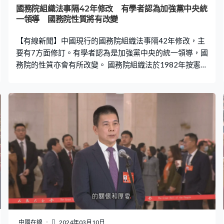
「我們要在以習近平同志為核心的黨中央堅強領導下，堅
國務院組織法事隔42年修改 有學者認為加強黨中央統
持以習近平新時代中國特色社會主義思想為指導，同心同
一領導 國務院性質將有改變
德、凝心聚力、團結奮鬥、堅定不移推進中國式現代
【有線新聞】中國現行的國務院組織法事隔42年修改，主
化。」以往閉幕後，就會有總理記者會
要有7方面修訂。有學者認為是加強黨中央的統一領導，國
務院的性質亦會有所改變。 國務院組織法於1982年按憲法
制定實施，這次是事隔42年首次修改。修訂草案共20條，
主要有七方面修改，包括增加國務院性質地位的規定，明
確指導思想，完善職權表述和組成人員的規定等。例如把
人民銀行行長列入國務院組成人員名單，增加關於國務院
會議的規定。同時納入「堅持以習近平新時代中國特色社
會主義思想為指導」、「堅持黨全面領導」、「堅決貫徹
落實黨中央決策部署」等內容。 有學者稱以往當局強調黨
政分開，但修例後中央的領導權力將進一步加強。廣東省
體制改革研究會執行會長彭澎表示：「對於我們政治體制
改革方面，肯定有比較大的調整。原來特別強調黨政分
開，現在更強調黨的統一領導。這可能對於國務院的地位
和作用，都會產生比較大的影響。黨中央對國務院的直接
領導更加得到體現。重大決策是出自黨中央，國務院更多
中國在線
2024年03月10日