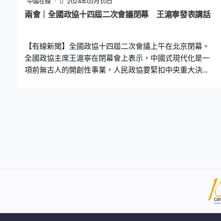
中國在線
2024年03月10日
兩會｜全國政協十四屆二次會議閉幕 王滬寧發表講話
【有線新聞】全國政協十四屆二次會議上午在北京閉幕。
全國政協主席王滬寧在閉幕會上表示，中國式現代化是一
項前無古人的開創性事業，人民政協要緊扣中央重大決策
部署，國家重大戰略需求，積極建言獻策，助推有關重大
決策部署落到實處。 會議又審議通過了關於常務委員會工
作報告的決議、全國政協第二次會議政治決議等。