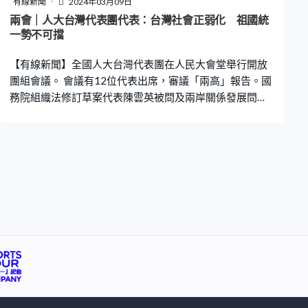
有線新聞
2024年03月09日
協商、民主監督、參政議政水平。王滬寧又說，今年是新
兩會｜人大台灣代表團代表：台灣社會正弱化 祖國統
中國成立75周年，也是政協成立75周年，強調做好政協工
一勢不可擋
作十分重要。
【有線新聞】全國人大台灣代表團在人民大會堂舉行開放
團組會議。 會議有12位代表出席，審議「兩高」報告。國
務院組織法修訂草案代表陳雲英被問及兩岸關係發展問題
時，指台灣的地區選舉結果，並不代表主流民意，又指台
灣社會正在弱化，但兩岸交流不會停止。 另一名代表顏珂
就說，兩岸交流合作取得進展，貿易額保持高位運行，產
業合作不斷深化，祖國必然統一的歷史大勢，是無法阻
擋。