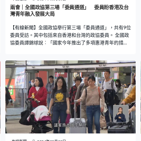
是一個執行部門。」 人大發言人早前就稱，這次修例是要
兩會｜全國政協第三場「委員通道」 委員盼香港及台
以法律形式深化黨和國家機構改革的精神，完善國務院的
灣青年融入發展大局
職權。同時增加制度措施令國務院全面正確履行職務。
【有線新聞】全國政協舉行第三場「委員通道」，共有9位
委員受訪。其中包括來自香港和台灣的政協委員。 全國政
協委員譚錦球說︰「國家今年推出了多項惠港青年的措
施，體現了國家對香港青年朋友們的關懷和厚愛。機會是
留給有準備的人，也留給那些勇於開拓的人，我期望有更
多的香港青年，能積極地加入我們國家的建設中，融入國
家發展大局，成就自己美好的明天。」 全國政協委員蔡睿
說︰「我們正處在科技創新和產業變革飛速發展的新時
代，充滿著無數的機遇和可能。在深化兩岸融合發展的進
程中，兩岸青年是主力軍、是晴雨表、是不可或缺的重要
力量。明天就是農曆二月初二，是『龍抬頭』的日子，俗
話說的好，龍抬頭風調雨順，人抬頭五福臨門。讓我們兩
岸『龍的傳人』攜起手來，在中國式現代化的道路上共繪
點睛之筆。」