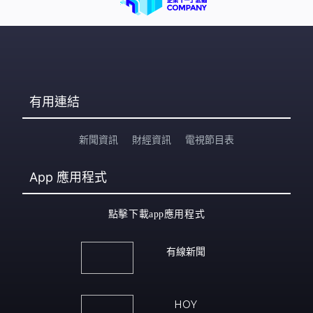
不要過去看一下」。 網民看到帖文後隨即熱議，有人認同
事主獲派單位面積太小，建議她等第二派樓；有人讚「彩
虹邨260呎差不多可以用盡，比依家好多公屋好用」；亦
有網民指女
有用連結
新聞資訊
財經資訊
電視節目表
App
應用程式
點擊下載app應用程式
有線新聞
HOY