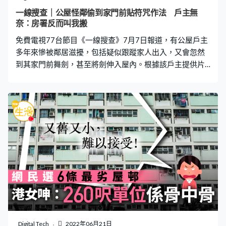
果地方位置靚，又好大，再睇埋多窗陽光夠猛，可以考慮
一線搜查｜公屋怪鄰偷到家門前貼符咒作法 戶主無
要嘅！」有過來人回應指：「我家住緊嘅就係，向東好大
奈：房署反而叫我搬
太陽，所以都無問題，我覺得可以自己去附近睇下，問下
免費電視77台節目《一線搜查》7月7日報道，有公屋戶主
樓下保安。」 特快公屋
多年來慘被鄰居滋擾，包括疑似跟蹤家人出入，又會忽然
到其家門前舞劍，甚至將劍伸入屋內。根據該戶主提供片
段，更見該位怪鄰居赤祼上半身，到其門前橫樑上貼上紅
色符咒，更做出疑似作法動作。戶主試過報警及向房署投
訴，但都沒有作用。 符上寫「殺人者死」 片段中可見，該
位怪鄰居頸上似帶有多條宗教飾物，其貼上的符咒則寫上
「殺人者死」。戶主韓先生向《一線搜查》表示，滋擾自
2017年已開始，他多次向房署反映，才獲准在門前安裝鏡
頭，拍下上述畫面。韓先生女兒表示，2017年中該怪鄰居
曾向其搭訕，問她是否於某中學就讀，又表示知道她住在
哪一層樓，「我好驚……你想做啲乜嘢先？」幾年來騷擾一
直無停過，「佢都試過報警，話我哋屋企有生化武器，可
能有肢解人體，有啲警察全副武裝上嚟」。 至於為何成為
怪客目標，韓先生女兒就表示不知道，「佢話我哋屋企有
佢要搵嘅人，話乜嘢佢嘅博士朋友喺我哋屋企」。韓先生
Digital Tech
2022年06月21日