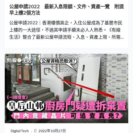
恩，「我哋終於畢業了，唔使日日開信箱喇」。 帖文一出
公屋申請2022 最新入息限額、文件、資產一覽 附提
隨即引起熱議，不少網民留言恭喜事主，「恭喜晒，祝安
早上樓2個方法
居樂業」、「我都係住彩麗，勁方便」、「彩園邨雖然舊
公屋申請2022｜香港樓價高企，入住公屋成為了基層市民
啲，但係真係超方便
上樓的一大途徑，不過其申請手續未必人人熟悉。《有線
生活》整合了最新公屋申請流程、入息、資產上限、所需
文件、遞交方法等資料，大家只要跟足下文方法即可順利
完成！ 目錄1. 申請資格2. 索取及遞交申請表3. 所需文件4.
入息及資產淨值限額5. 兩大方法提早上樓6. 查看編配進度
申請資格 根據香港房屋委員會最新資料，公屋申請人需要
合符以下資格： 年滿18歲 所有家庭成員現居香港並擁有入
境權，在香港的居留不受附帶逗留條件限制 已婚人士必須
與配偶一同申請 總每月入息和總資產淨值不能超越限額 在
香港沒有任何住宅物業 配屋時，必須有至少一半成員在香
港住滿7年，以及所有成員仍在香港居住 房委會在網站提
供「資格驗算」測試工具，只要用10至20分鐘回答一些基
本問題，即可知道自己是否符合資格。 索取及遞交申請表
申請人可在向各公共屋邨辦事處、房屋署申請分組、深水
埗房屋事務詢問處、民政事務總署轄下各區諮詢服務中心
Digital Tech
2022年10月27日