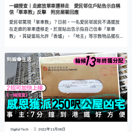
先掉囉」、「其實應該殺死晒先掉，因為就咁掉去垃圾
一線搜查丨走廊放單車遭移走 愛民邨住戶貼告示自稱
房，都會有啲執垃圾嘅人執返屋企，最後都係惹到隔離左
信「單車教」反擊 附房屋署回應
右周圍都有。」 正確置棄有蝨物品方法 滅蟲專家Henry曾
愛民邨驚現「單車教」？日前，一名愛民邨居民不滿擺放
接受《一線搜查》訪問指，木蝨又稱為臭蟲，
在走廊的單車遭移走，於是貼出告示指自己信奉「單車
教」，質疑當局允許「香爐」、「地主」等宗教物品擺在
走廊，但單車不可以，更揚言將此案提告至平等機會委員
會。房屋署回應《有線生活》查詢時指，已按屋邨管理扣
分制向其發出書面警告，如警告無效，房屋署會向有關租
戶實行扣分。平機會亦回應表示，有關事件並不屬反歧視
條例的保障範圍。 愛民邨住戶自稱信奉單車教 何文田愛
民邨一名住戶因不滿家門外單車遭移走，上周六（12日）
貼上告示，覆蓋原本愛民邨辦事處職員之通知上，指「單
車是本戶的宗教傳統，本戶信奉單車教，定義應該與鄰居
之『地主』無異。」該住戶又表示，如果要移走單車，就
應該要一併移走所有租戶門外的宗教物品，例如香爐，否
則會將此案提告至平機會。 網民：嚟緊係咪有「拖鞋教」
不少網民對這告示嘖嘖稱奇，有人指「歪理歪好緊要」、
「雖然幾好諗頭，但香港現時四條歧視條例中並沒有宗教
Digital Tech
2022年11月08日