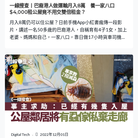
交給下一任租戶，然而司徒先生入住發現地板問題後，房
一線搜查丨巴裔港人做運輸月入8萬 養一家八口
署將責任推給裝修師傅，師傅又將責任推給房署總工程
$4,000租公屋竟不用交雙倍租金？
部，他形容事件「完全係卸責喎」。東哥補充：「根本個
月入8萬仍可以住公屋？日前手機App小紅書瘋傳一段影
單位翻新返嚟，房署
片，講述一名50多歲的巴裔港人，自稱育有4子1女，加上
老婆、媽媽和自己，一家八口，靠日做17小時貨車司機、
月入8萬來支撐家庭，而他正居住的，竟然是月租4千多元
公屋。不少網民都指他是公屋富戶，又質疑為何他不用交
雙倍租金。 查看更多公屋資料：公屋申請2022 最新入息
限額、文件、資產一覽 日做17小時工作至凌晨 小紅書用戶
「丁鵬輝-天台人在香港」日前分享一條訪問片段，受訪者
為巴裔港人，以流利廣東話稱自己是16噸貨車司機，當年
購買時約80萬元，屬自購：「一路搵錢一路供囉，依家供
晒喇。」事主續指，他早上7點起身，工作至凌晨3至4點
才收工，日做16至17小時，午飯就吃麵包、生果，又或者
帶飯盒。 日常費用方面，事主育有4子1女，加上老婆、同
居媽媽及自己，一家八口，現居500呎公屋，月租4千元。
生活支出上，他稱每月有1.5萬元作汽車供款；2.5萬元保
險費、停車場費、油費；2萬元則用作房租和生活費，扣除
Digital Tech
2022年12月01日