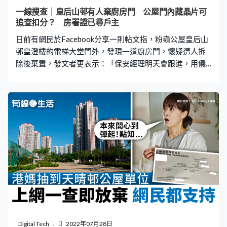
免費索取申請表，亦可於房委會網站下載並列印出來。填
一線搜查｜皇后山邨有人棄廚房門 公屋門內藏晶片可
妥申請表後，要連同有關證明文件和聲明書，一併寄回或
追查扣分？ 房署證已尋戶主
遞交至房屋署申請分組。 房屋署申請分組地址
日前有網民於Facebook分享一則帖文指，粉嶺公屋皇后山
邨皇澄樓的電梯大堂門外，發現一道廚房門，懷疑遭人拆
除後棄置，發文者更表示：「保安經理明天會跟進，用儀
器一掃晶片就知道是哪個單位！」帖文隨即惹來網民熱
議，有人說涉事住戶會因違反租約被扣分，甚至被取消公
屋資格。到底公屋住戶拆除廚房門的後果是怎樣？《有線
生活》就此事以電郵向房屋署查詢並得到回覆。 廚房防火
門被棄大堂門口 有網民於10月24日在FB群組「皇后山之
友」分享一則帖文，從附上的照片所見，一道疑被拆除的
白色廚房防火門，被棄於大堂門口外：「邊個咁夠薑？拆
廚房門呢！保安話經理明天會跟進，用儀器一掃個晶片就
知乜單位！」 網民：拆門違租約應被收回單位 有網民認
為，隨便棄置廚房門行為，等同拋棄垃圾，該住戶需被扣
減5分，甚至違反公屋合約，應被取消資格和收回單位。但
亦有網民表示防火門可以拆，只要遷出時把單位還原就不
會被罰；有人就指不管違約與否，都不應將一道門隨便棄
Digital Tech
2022年07月28日