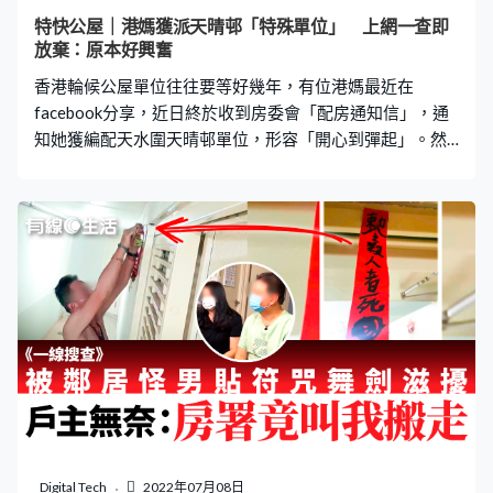
置，非常沒有公德心。 房屋署指引：廚房門不准許改動或
特快公屋｜港媽獲派天晴邨「特殊單位」 上網一查即
拆除 究竟公屋廚房門可否拆除？根據2017年申訴專員公署
放棄：原本好興奮
審研房屋署對公屋租戶在單位內違規改動的主動調查報告
香港輪候公屋單位往往要等好幾年，有位港媽最近在
顯示，房屋署編配給租戶的
facebook分享，近日終於收到房委會「配房通知信」，通
知她獲編配天水圍天晴邨單位，形容「開心到彈起」。然
而當她上網一查該單位資料，熱情瞬間冷卻，並決定放
棄。網民知道她的原因後，大部份都表示支持。 該位港媽
近日於香港公營房屋討論區(FB版) facebook群組上分享經
歷，表示早前收到編配公屋單位的通知信，得悉獲編配天
水圍天晴邨晴碧樓一個單位，「本身好開心，好興奮，上
網一查，原來係凶宅，仲要吊頸。」 擔心兩子女受影響 港
媽在回覆網民時表示：「我本身住開天水圍，心水都係天
水圍，所以見到天睛個下，開心到彈起，點知係凶宅。」
她續稱：「有兩個小朋友，所以唔會考慮。」對於該港媽
的決定，大部份網民都表示支持，「自然身故就會考慮，
吊頸就真係……怨氣好重」，另有人說：「唔使諗，介意就
唔好要，如果唔係個心成日形住形住。」 陽光猛可考慮？
不過，有少數網民指可先實地視察再決定，有人說：「如
Digital Tech
2022年07月08日