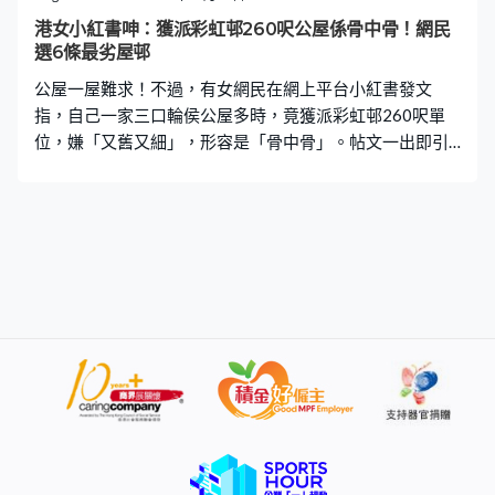
則稱，不只他一家，還有多位住戶都被滋擾。 門口伸劍入
港女小紅書呻：獲派彩虹邨260呎公屋係骨中骨！網民
屋攻擊 韓先生太太表示，約半年前該怪漢手持長劍及一把
選6條最劣屋邨
金錢劍到家門前按鈴，「我問佢乜事，佢就伸把劍係門隙
公屋一屋難求！不過，有女網民在網上平台小紅書發文
伸
指，自己一家三口輪侯公屋多時，竟獲派彩虹邨260呎單
位，嫌「又舊又細」，形容是「骨中骨」。帖文一出即引
來網民熱議，有網民留言反駁：「彩虹邨交通四面發達，
好多人恨都恨唔到。」 不滿獲派彩虹邨又舊又小 該名女網
民在小紅書發文，指一家三口已輪候公屋長達8年，日前終
於收到房委會的「上樓信」，通知她一家首派為彩虹邨丹
鳳樓1個260呎單位，月租連差餉為1,544元。 然而，女網
民不滿獲派單位面積只有260呎，認為對其3人家庭而言太
小，擔心難以間出2間房，她表示：「苦等8年終於首派，
派舊樓我能接受，可是3人卻只給我260呎，我難以接
受！」、「3人最少都派290呎吧？又舊又小，骨中骨，我
無法理解！」 網民：仲想點 她又稱寧願付較高租金換取更
大居住空間，「想到以後還是要住那麼小的地方，感覺好
崩潰」、「260呎3人想要間2間房真的太難了，有290呎
我肯定要了」、「連屋邨辦事處都說確實小了點，問我要