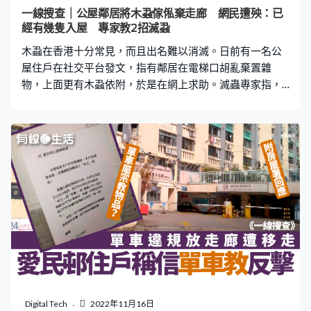
以上開支，每月至少儲4至5萬元。 慳錢全靠吃薄餅、做咖
一線搜查｜公屋鄰居將木蝨傢俬棄走廊 網民遭殃：已
哩飯 主持人問到：「如果你冇咁多仔女，你都買到樓，揀
經有幾隻入屋 專家教2招滅蝨
3,000萬定揀3個仔女？」該名巴裔港人直指
木蝨在香港十分常見，而且出名難以消滅。日前有一名公
屋住戶在社交平台發文，指有鄰居在電梯口胡亂棄置雜
物，上面更有木蝨依附，於是在網上求助。滅蟲專家指，
如要丟棄有木蝨的物品，應先用膠袋包好，且不宜丟在門
口或走廊位置，否則有機會令木蝨在區內四散，同時亦分
享2大滅木蝨方法。 一名公屋居民在Facebook群組「床蝨
疑問及討論區」發文，並上載了兩張照片，指自己在單位
附近的電梯口發現有鄰居胡亂棄置雜物，而且更看到上面
有木蚤依附。從照片可見，走廊位置有一堆物品，當中包
括一個長型大櫃、幾個木架及一些床單枕袋。 該名居民為
此感到困擾，並向網民求助「有乜方法防止（木蝨）入
屋」，隨後又指「已經有幾隻入屋」、「請問用千赤士
（滅蟲劑）噴門口周圍，要唔要搵嘢掃呢？」帖文一出，
不少網民直斥該鄰居行為自私缺德，「啲人好無公德
心」、「自己攞落去垃圾站有幾難」。 亦有人認為棄置雜
物前，應先做好清潔或安全措施，「係要用膠袋包住封好
Digital Tech
2022年11月16日