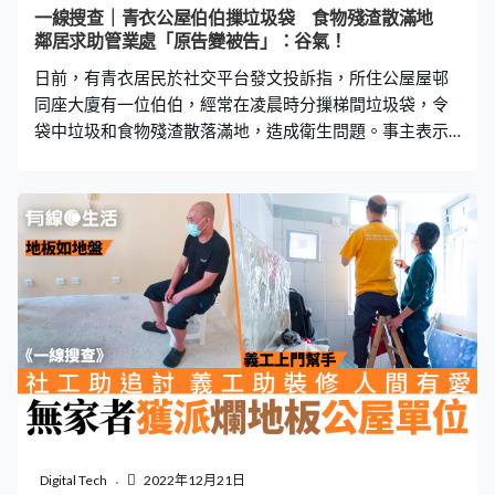
一線搜查｜青衣公屋伯伯摷垃圾袋 食物殘渣散滿地
鄰居求助管業處「原告變被告」：谷氣！
日前，有青衣居民於社交平台發文投訴指，所住公屋屋邨
同座大廈有一位伯伯，經常在凌晨時分摷梯間垃圾袋，令
袋中垃圾和食物殘渣散落滿地，造成衛生問題。事主表示
已忍受此情況幾年，他稱曾向管業處求助，豈料卻「由原
告變被告」，令他感到既生氣又無奈。 伯伯凌晨垃圾袋摷
食物 近日有青衣長發邨居民於Facobook群組「青衣街坊吹
水會」上載數張照文，並發文：「呢個阿伯每晚零（凌）
晨四圍走，摷垃圾嘈到不得了，專搞食物袋，整到成地都
係，已經忍咗佢幾年。」事主投訴同座大廈一位伯伯，經
常在凌晨4、5點摷梯間的垃圾袋，找出袋中的食物後懷疑
即場食用，令垃圾和食物殘渣散落滿地，導致所住屋邨環
境變得「烏煙瘴氣」。 更多熱門文章： 元朗男童貪玩石頭
擲車 外傭全程玩手機 車主險被擊中：唔該好好教下細
路婆婆搭巴士不適召白車 乘客抱怨阻返工 女生看不過
眼「出招」全車無聲出粉嶺女子追巴士衝馬路捱的士撞
飛 爬起身後繼續追 網民：真係值得咩？ 求助管業處反
Digital Tech
2022年12月21日