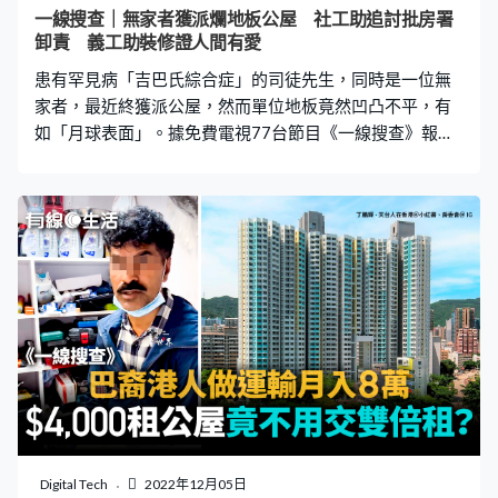
變「被告」 從事主上載的照片所見，雞骨、醬料等原本在
一線搜查｜無家者獲派爛地板公屋 社工助追討批房署
裡面的食物廚餘，以及膠刀叉、竹籤、外賣盒等垃圾，都
卸責 義工助裝修證人間有愛
被棄置在地上，造成衛生問題。事主於帖文中提到已忍受
患有罕見病「吉巴氏綜合症」的司徒先生，同時是一位無
此情況幾年，他稱曾向管業處求助
家者，最近終獲派公屋，然而單位地板竟然凹凸不平，有
如「月球表面」。據免費電視77台節目《一線搜查》報
道，司徒先生經社工協助和傳媒反映後，房署才正視問
題，更有一班義工上門替司徒先生裝修家居。 為避塵土要
睡廚房 等候公屋六年的司徒先生，上月初終獲編配入住深
水埗幸福邨一個單位，牆身雖經過翻新，但地板卻凹凸不
平，每有風吹過，水泥便混合塵埃滿天飛，他說：「差過
馬路，好似星球咁囉……同地盤表面差唔多。」司徒先生睡
醒後衣服和手腳都是灰塵，最後要到廚房睡覺，並關上門
才能避過灰塵。 司徒先生表示，於簽訂租約前，房署曾承
諾會派人將單位內不合格的部份處理好，但簽下租約後，
房署卻說不會處理，因單位質素已獲相關工程人員通過合
格。後來在社區組織協會義工東哥協助下，透過傳媒向房
署反映，房署才馬上派人舖平地板。 社工批房署卸責 社區
組織協會義工東哥表示，房署有責任將舊單位翻新好，才
Digital Tech
2022年12月05日