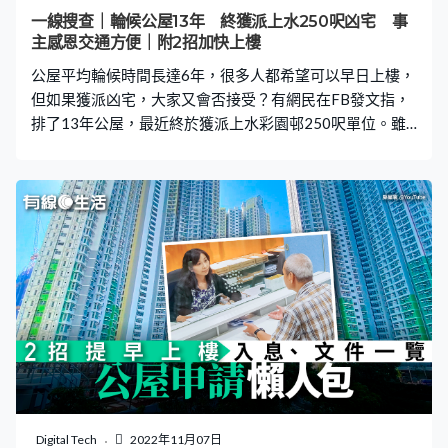
歧視條例，所以交俾平機會係冇用嘅」，亦有人問到「嚟
一線搜查｜輪候公屋13年 終獲派上水250呎凶宅 事
緊係咪有晒陳皮教、臘腸臘肉教、拖鞋教」，又說「如果
主感恩交通方便｜附2招加快上樓
佢成功，我皈依信奉儲物櫃教」。 另外有疑似事主鄰居貼
公屋平均輪候時間長達6年，很多人都希望可以早日上樓，
出照片，指事主並非第一次把私人物品放在門
但如果獲派凶宅，大家又會否接受？有網民在FB發文指，
排了13年公屋，最近終於獲派上水彩園邨250呎單位。雖
然單位曾發生事故，但事主認為只是「普通事故單位，超
渡下就可以住」，並且大讚配套好、交通方便，對此表示
感恩。 有女網民日前在Facebook群組「香港公營房屋討論
區 (FB版) 」發帖，指自己以單人身分排了8年公屋，結婚
後加上另一半名字再等了5年，一共輪候了13年，早前首
派時獲派天水圍天恩邨，因不合心意而拒絕，之後申請
「特快公屋」。近日終收到房委會的信件，獲派上水彩園
邨彩麗樓的一個250呎、2至3人單位。 她指，為了可搬近
家人附近，因此選擇特快公屋，又謂本來已預料單位會是
「吊頸屋」，實地考察後發現只是普通事故單位：「超渡
下就可以住。」她又大讚樓下商場新淨及配套齊全，而且
交通便利，「我計過時間，7分鐘行到巴士（站）、港鐵
（站）、小巴（站），真係好方便。」事主為此表示感
Digital Tech
2022年11月07日