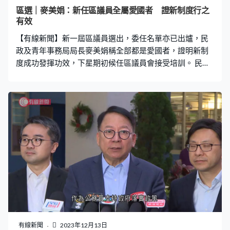
區選｜麥美娟：新任區議員全屬愛國者 證新制度行之
有效
【有線新聞】新一屆區議員選出，委任名單亦已出爐，民
政及青年事務局局長麥美娟稱全部都是愛國者，證明新制
度成功發揮功效，下星期初候任區議員會接受培訓。 民政
及青年事務局局長麥美娟：「委任議員亦不少來自基層組
織，有些是專業人士，亦有些是工商界人士，分布大概每
個界別都是百分之三十多，看見分布都是平均。這個跟我
們一直以來、我們希望區議會，三會大家一起有機的結
合，服務我們的社區。其實一直我們在社區，從來都是這
個做法，目的是希望不同界別的人士一家來自不同委員
會，他們可以形成合力服務我們的市民。」
有線新聞
2023年12月13日