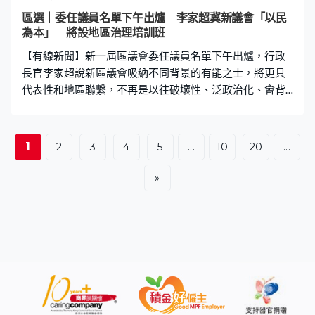
瑋
區選｜委任議員名單下午出爐 李家超冀新議會「以民
為本」 將設地區治理培訓班
【有線新聞】新一屆區議會委任議員名單下午出爐，行政
長官李家超說新區議會吸納不同背景的有能之士，將更具
代表性和地區聯繫，不再是以往破壞性、泛政治化、會背
叛香港和國家利益的區議會。 新一屆區議會明年1月1日就
任，其中264席已在星期日的選舉產生。行政長官李家超
說27名鄉事委員會主席已獲確認登記為當然議員，並通過
1
2
3
4
5
...
10
20
...
資格審查。餘下179名委任議員涵蓋工商界、勞工、專業
和地區組織等，也包括少數族裔，以中青年為主，最年輕
»
的是23歲、中位數47歲。 李家超期望新一屆區議會「以民
為本」，李家超：「吸納了不同背景的有能之士參加，他
們更具代表性、更有地區聯繫、更專業，將會是一個建設
性、務實為民生、照顧地區利益的區議會，不再是以往的
破壞性、泛政治化、只顧個人政治利益、背叛地區利益、
背叛香港利益、甚至背叛國家利益的區議會。」 今次區議
會88個直選議席，傳統建制政黨贏取71席，是否意味新選
制排擠沒政黨背景的獨立人士？李家超重申新制度公平公