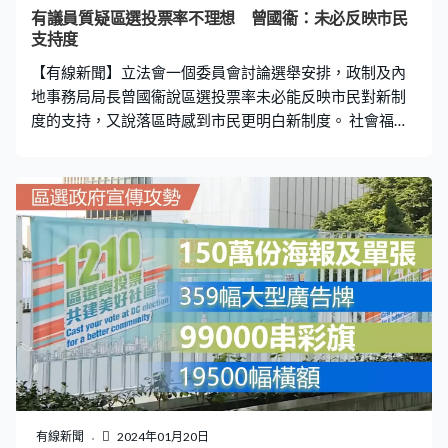
多人，主席陸啟康說不擔心有選舉呈請。選管會主席陸啟
有議員質疑區選投票率不理想 曾國衞：未必反映市民
康：「整個點票過程是公開以及在所有人見證下進行，因
支持度
此選舉結果絕對我強調絕對沒有因此受任何影響，與點票
【有線新聞】立法會一個委員會討論選舉安排，政制及內
相關的數據經再三覆核，已確認再無
地事務局局長曾國衞說區選投票率未必能反映市民對新制
度的支持，又說落區時感到市民更明白新制度。 社會福利
界（新思維）狄志遠：「做了如此多宣傳、花了如此多力
量，（區選）投票率只有百分之二十七點幾，當局如何評
估成本效益。」 政制及內地事務局局長曾國衞：「做好工
作我們義不容辭、責無旁貸，大家知道投票率受多方面因
素影響，很多先進國家或城市舉行選舉時亦不見得投票率
事必很高，有些甚至比我們更低的大有地方在，不能以此
就說該地方的民主或選舉成份做得不好。」
有線新聞
2024年01月20日