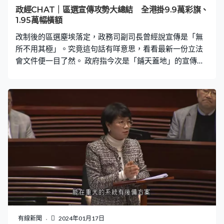
政經CHAT｜區選宣傳攻勢大總結 全港掛9.9萬彩旗、
1.95萬幅橫額
改制後的區選塵埃落定，政務司副司長曾經說宣傳是「無
所不用其極」。究竟這句話有咩意思，看看最新一份立法
會文件便一目了然。 政府指今次是「鋪天蓋地」的宣傳，
做了17項區選宣傳焦點工作，包括印製超過150萬份海報
及單張、懸掛359幅大型廣告牌及電子廣告板、在全港各
區多處懸掛近99000串彩旗、接近19 500幅橫額；而社交
媒體的電子宣傳，曝光密度達每天120萬次，總數超過
3800萬次。 文件提到今次採用了嶄新和「接地氣」的手
法，譬如擺設「區選夜繽紛」攤位。選前一日又舉辦大匯
演、煙火及無人機表演，「將社會對選舉的關注度和氣氛
推至最高」。至於選舉當日派發心意謝卡 ，以及設立打卡
位，就認為是「深受市民歡迎」又稱商界及民間團體和機
構亦紛紛自發響應宣傳，營造選舉氛圍。 字裡行間顯示
出，添馬艦中人對今次的宣傳規模、動員力等都相當滿
意，形容輿論效果顯著、備受媒體廣泛報導，大大提高社
會對區選的關心程度。不過，文件就無交代到這場效果理
有線新聞
2024年01月17日