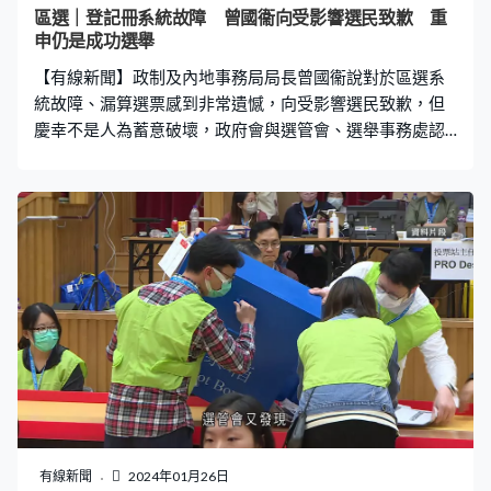
區選｜登記冊系統故障 曾國衞向受影響選民致歉 重
申仍是成功選舉
【有線新聞】政制及內地事務局局長曾國衞說對於區選系
統故障、漏算選票感到非常遺憾，向受影響選民致歉，但
慶幸不是人為蓄意破壞，政府會與選管會、選舉事務處認
真研究落實改善建議，確保未來選舉不會發生同類情況，
又重申即使發生事故，今次區選仍然是成功的選舉。
有線新聞
2024年01月26日