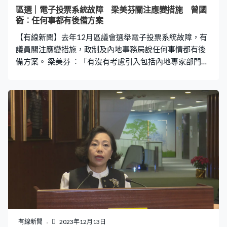
想的宣傳活動，究竟花了幾多納稅人的金錢。 至於日後選
區選｜電子投票系統故障 梁美芬關注應變措施 曾國
舉會否繼續大規模宣傳？政府說會總結今次成功經驗，持
衞︰任何事都有後備方案
續檢視及優化選民登記和完善選舉制度相關宣傳，亦會推
【有線新聞】去年12月區議會選舉電子投票系統故障，有
陳出新，加入創新元素，令宣
議員關注應變措施，政制及內地事務局說任何事情都有後
備方案。 梁美芬 ︰「有沒有考慮引入包括內地專家部門，
能在重大的系統有後備方案？」曾國衞︰「在我們做任何
的安排上，一般都有後備方案準備，甚至多於一個後備方
案，如果說上次區議會選舉安排上的確電腦出現故障，我
們隨即啟動後備，所謂紙本的投票安排。日後在這方面我
們會進一步加強同事培訓，以至預演安排，盡量令一旦假
設、萬一出現這種情況，要採用後備預案，時間會縮到最
少，對市民的影響減到最低。」
有線新聞
2023年12月13日