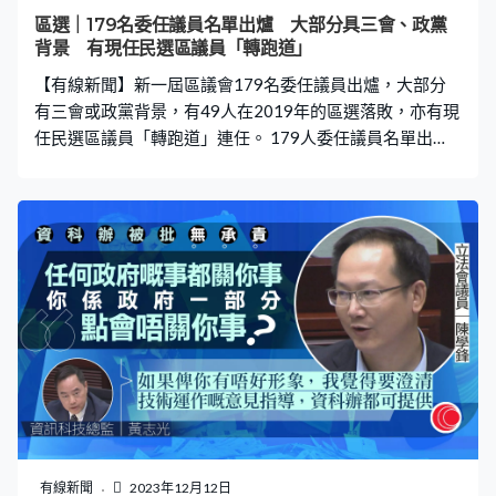
區選｜179名委任議員名單出爐 大部分具三會、政黨
背景 有現任民選區議員「轉跑道」
【有線新聞】新一屆區議會179名委任議員出爐，大部分
有三會或政黨背景，有49人在2019年的區選落敗，亦有現
任民選區議員「轉跑道」連任。 179人委任議員名單出
爐，涵蓋工商專業、勞工及地區組織等，絕大部分有三會
背景，以中青年為主，最年輕23歲、中位數47歲。當中20
人是現任區議員，包括中西區楊哲安，他曾擔任教育局政
助，觀塘區呂東孩是該區現任副主席。 元朗區議會現任主
席沈豪傑今屆無參選、但接受委任，「不可以說我不想繼
續（做區議員），只不過我不覺得不繼續做有很大問題，
所以其實也是平常心。就元朗區而言，不少是一些無政黨
人士被委任，也有些屬於區外的人，相信因他們的背景和
專業，如果要『分餅仔』，何要分給這些人呢？」 獲委任
加入區議會的還有前區議員，包括中西區區議會前主席葉
永成及油尖旺區議會前主席鍾港武等。另有49人曾於2019
年區選落敗，包括當年在太古城西輸給趙家賢的丁煌、元
朗區的林添福，做了16年沙田區議員、上屆才落敗的陳敏
有線新聞
2023年12月12日