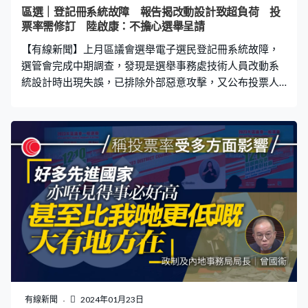
區選｜登記冊系統故障 報告揭改動設計致超負荷 投
票率需修訂 陸啟康：不擔心選舉呈請
【有線新聞】上月區議會選舉電子選民登記冊系統故障，
選管會完成中期調查，發現是選舉事務處技術人員改動系
統設計時出現失誤，已排除外部惡意攻擊，又公布投票人
數和投票率計算錯誤。 區選電子選民登記冊系統故障令選
舉延長1.5小時，選管會公布中期調查結果，說系統在
2021年立法會選舉後已交由選舉事務處技術團隊維護，事
件與系統承辦商無關；處方人員在改動系統時出現失誤，
導致中央處理器在區選當晚不堪負荷，登入系統佔用伺服
器大量資源，難以執行發票程序。 專責調查小組主席文本
立：「技術團隊修改系統時沒有考慮實際操作引起的流量
影響，沒有做充分的荷載測試，向其他兩重架構闡述時沒
有充分闡明修訂詳情和影響。專責調查小組會考慮如何加
強兩重認可架構角色，令他們更主動複檢選舉事務處技術
團隊所做出的決定。」 選管會又公布最終投票率是
27.59%，較原先公布多0.05個百分點，解釋當日時間緊
迫，工作人員面對很大壓力，漏計在專用票站投票的2,100
有線新聞
2024年01月23日