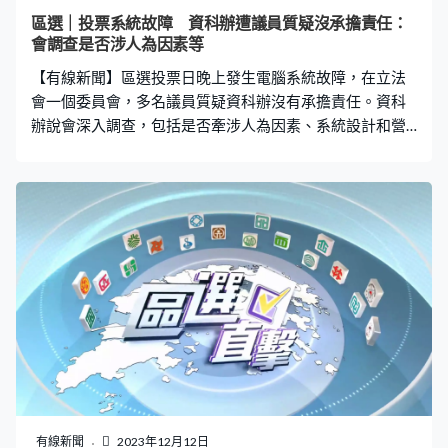
娟。 委任也不乏關愛隊成員，包括南區關愛隊隊長朱立
區選｜投票系統故障 資科辦遭議員質疑沒承擔責任：
威、元朗區張偉琛。 政黨聯繫方面，除了民建聯、工聯會
會調查是否涉人為因素等
等傳統建制政黨，民主思路聯席召集人黃頴灝亦獲委任為
【有線新聞】區選投票日晚上發生電腦系統故障，在立法
元朗區議員。少數族裔
會一個委員會，多名議員質疑資科辦沒有承擔責任。資科
辦說會深入調查，包括是否牽涉人為因素、系統設計和營
運是否出問題等。 港島西（民建聯）陳學鋒：「老實說你
在選舉當日說的話，我聽起來不太舒服，好像說『我們資
科辦會監督』、『都會留意、其實不是我們的事情』，任
何政府的事情都關你們事，你是政府一部分，怎會與你無
關？」 資訊科技總監黃志光：「如果我發言時給你有不太
好的形象，我覺得要澄清，資科辦作為政府總體資訊科技
顧問，所有政府系統資科辦都可提供，無論是技術或運作
的意見和指導。」 選委會界別（勞聯）林振昇：「可能是
決策局或部門的問題和主體責任，但資科辦作為統籌或監
察的角色，還有甚麼可以做？」 創新科技及工業局副局長
張曼莉：「不同政策局都要承擔主體責任，去強化自身系
統的設計、維護和推行，但我們會與各政策局和部門加強
協調。」
有線新聞
2023年12月12日