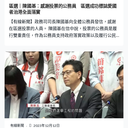
區選｜陳國基：感謝投票的公務員 區選成功標誌愛國
者治港全面落實
【有線新聞】政務司司長陳國基向全體公務員發信，感謝
在區選投票的人員。 陳國基在信中說，投票的公務員是履
行雙重責任，作為公務員支持政府落實政策以及履行公民
責任；讚揚不少部門和公務員團體全力以赴呼籲同事和市
民投票，宣傳手法別出心裁；投票日數萬名選舉人員和紀
律部隊不分晝夜令選舉有序安全進行。 他說區選成功舉
行，標誌愛國者治港全面落實至各級選舉，對特區政府實
現良政善治、長治久安意義重大。
有線新聞
2023年12月12日