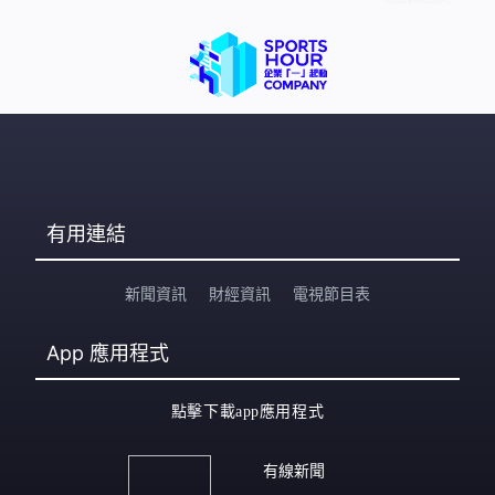
正，李家超：「完善了的選舉制度下就是『從中選優』，
他來自甚麼組織、甚麼團體，這不是我們的重點，重點是
要選出我們覺得優越、稱職、有熱誠，也多方面互補，令
『1+1大於2』。」 他說未
有用連結
新聞資訊
財經資訊
電視節目表
App
應用程式
點擊下載app應用程式
有線新聞