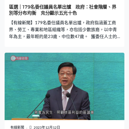
區選｜179名委任議員名單出爐 政府：社會階層、界
別等分布均衡 充分顯示五光十色
【有線新聞】179名委任議員名單出爐，政府指涵蓋工商
界、勞工、專業和地區組織等，亦包括少數族裔，以中青
年為主，最年輕的是23歲、中位數47歲。 獲委任人士的
名單將於二○二三年十二月十四日在憲報刊登，委任議員的
名單（按姓名筆劃順序排列）如下： 中西區 ＊＊＊ 吳然
呂鴻賓 邱松慶 金玲 陳建強醫生 楊哲安 葉永成 葉亦楠 東區
＊＊＊ 丁煌 何秀賢 李莉 周致人 林心亷 洪連杉 梁力 郭浩景
博士 陳杏 劉慶揚 鄭志成 盧曉楓 南區 ＊＊＊ 朱立威 何沅蔚
李嘉盈 林玉珍 陳文俊 陳郁傑教授 彭兆基 楊上進 灣仔區 ＊
＊＊ 周錦威博士 林偉江 孫道弘 劉珮珊 九龍城區 ＊＊＊ 左
滙雄 何華漢 林德成 黃文莉 黃文港 潘國華 賴彥宗 Rizwan
Ullah博士 油尖旺區 ＊＊＊ 許德亮 陳少棠 黃舒明 楊子熙 歐
楚筠 鍾港武 鍾澤暉 Aruna Gurung 深水埗區 ＊＊＊ 李詠民
林家輝 郭彦麗 陳偉明 黃頌良博士 劉佩玉 鍾婧薇 羅志超 黃
大仙區 ＊＊＊ 丘燿誠 李鎧麟 姚逸華 洪楚英 梁騰丰 劉婉儀
鄧雯蕙 魏仕成 觀塘區 ＊＊＊ 余邵倫 余敏 吳承華 呂東孩 林
有線新聞
2023年12月12日