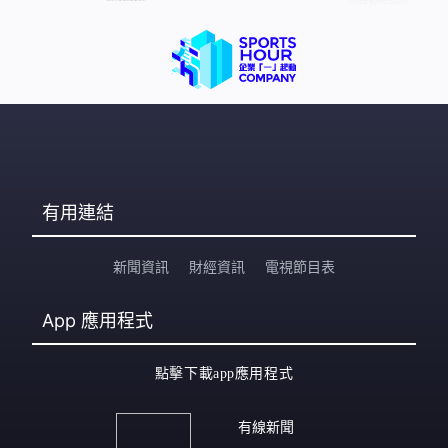
客區，呼籲持票市民使用公共交通工具，避免自行駕車前
往。 園方早前提醒入場人士，請勿攜帶水樽及長傘入場，
場館內亦禁止使用大型專業攝影儀器。開幕典禮不設直
播，剪輯後會經電視台播出
有用連結
新聞資訊
財經資訊
電視節目表
App
應用程式
點擊下載app應用程式
有線新聞