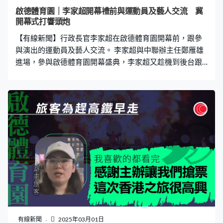
券吸客，在商場消費滿50元就可以減25元。體育園附近的
啟德體育園｜李家超開幕禮前與運動員及藝人交流 冀
九龍城同樣受惠，有泰國餐廳稱開幕當日店鋪出現人龍，
開幕式打響頭炮
這間薄餅店亦說晚上生意稍有增加。薄餅店老闆Edo：「我
【有線新聞】行政長官李家超在啟德體育園開幕前，跟參
可以說不是一個很大變化，但我們可以感
與演出的運動員及藝人交流。 李家超與中聯辦主任鄭雁雄
進場，參與啟德體育園開幕盛典，李家超又趁機到後台跟
參與演出的本港和內地藝人交談，他們都讚賞場地設施。
李家超又與國家隊運動員交流，包括樊振東和林丹，還有
港隊的現役和退役運動員，希望開幕式能為園區打響頭
炮。
有線新聞
2025年03月01日