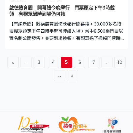
家隊及港隊運動員、本港及內地藝人等，就連旅客亦特意
啟德體育園｜開幕禮今晚舉行 門票原定下午3時截
來港參與這項盛事。 深圳旅客任先生、張小姐：「覺得這
領 有觀眾過時到場仍可換
個開幕式挺大，有內地、國家體育代表團，還有香港本地
【有線新聞】啟德體育園傍晚舉行開幕禮，30,000多名持
代表，挺期待。」 廣州旅
票觀眾預定下午四時半起可陸續入場，當中8,500張門票以
實名制公開發售，並要到場換領，有觀眾過了換領門票時
間，職員繼續協助。 開幕禮六時半開始，搶到門票換領券
的市民原本最遲下午三時前要換票，但過了換票時間仍然
有人來到體藝館換票，職員亦未有阻止。 Jacky：「我們也
5
«
...
3
4
6
7
...
10
不知能不能換到，最後都過來看看能不能換到（若果不能
換怎麼辦？）那就不看，因為都是不小心抽到。」 廣洲旅
...
»
客周先生：「上午有事，然後還以為不可以領票，因為寫
明三時，現在已是三時半，還可以領到。林子祥，原先以
為有四大天王，然後集齊不到。（有否很失望？）沒有，
是開幕式，也可以看看。」 工作人員一早架設鐵馬作最後
準備，體育園內有警員巡邏。在零售館，多間商戶提供開
幕優惠，不同的應用程式都有提供優惠劵在開幕當日使
用。 交通方面，在啟德港鐵站顯示屏提供開幕禮的資訊，
包括活動前後的人流管理安排，當局亦在宋皇臺道設上落