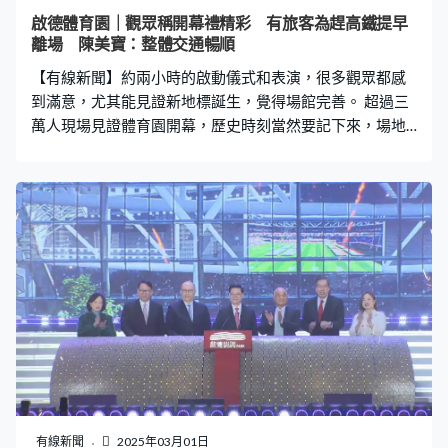
啟德體育園｜觀眾稱開幕禮精彩 有旅客為趕高鐵提早
離場 陳美寶：整體交通暢順
【有線新聞】約兩小時的啟動儀式和表演，很多觀眾都感
到滿意，尤其能見證新地標誕生，覺得場館完善。 超過三
萬人現場見證體育園開幕，歷史時刻當然要記下來，場地
禁止大型專業攝影器材，但在觀眾席仍見到不少「長
炮」。 啟動禮和表演活動，觀眾都說精彩。 林小姐：「覺
得很壯觀，沒想過香港可以有這麼大的設施舉行很多盛
事，很期待未來場館有甚麼用途。」 李先生：「劉德華先
生出來時覺得很有氣場、很有型，覺得這個場合有些嘉賓
非常好。」 Mr Sukhov：「我認為這是一個很佳的設計，
因為它的外觀非常高科技。太棒了！這是我唯一可以記起
的詞語。」 有觀眾提前離場，湖南旅客劉小姐：「我要回
內地、趕車，不好意思，但我喜歡的都觀看完畢，非常喜
歡，覺得這次邀請的明星、體育代表，我很喜歡樊振東、
張杰、李宇春，都非常喜歡。」 謝女士：「帶着小朋友早
些離場更好。（不想看餘下的表演？）也希望，只是帶着
小朋友，覺得早一些離開更好，秩序等各方面會更好。」
有線新聞
2025年03月01日