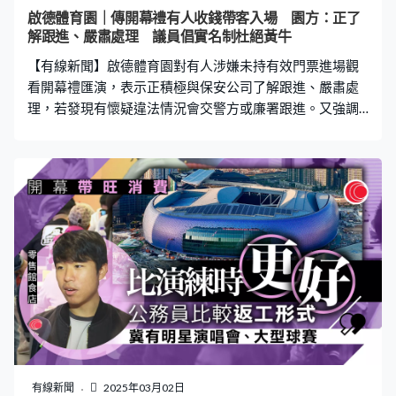
啟德體育園｜傳開幕禮有人收錢帶客入場 園方：正了
解跟進、嚴肅處理 議員倡實名制杜絕黃牛
【有線新聞】啟德體育園對有人涉嫌未持有效門票進場觀
看開幕禮匯演，表示正積極與保安公司了解跟進、嚴肅處
理，若發現有懷疑違法情況會交警方或廉署跟進。又強調
所有參加活動的觀眾必須持有效門票，並按要求及程序，
經適當通道進出場館，園方絕不容許未持有效門票人士進
入啟德主場館參與活動。文化體育及旅遊局不評論事件。
立法會議員楊永杰指事件絕對不能接受，建議未來要使用
實名制，「以牟利方式帶人入場已是違法，警方應該主動
介入調查杜絕情況。未來走向我覺得要用實名制，現時黃
牛十分猖獗，未來實名制可以參考高鐵售票方式杜絕黃牛
情況，因為舉辦這麼多盛事，如果不做實名制、有好的系
統，最後都是黃牛受益，對於帶動本地經濟沒有太大幫
助。」
有線新聞
2025年03月02日