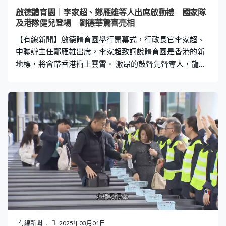
散場秩序良好，觀眾有序前往鄰近港鐵站。散場的時候，
啟德體育園｜李家超、鄭雁雄等人出席啟動禮 國家隊
觀眾未必直接離開，有人選擇到附近食肆用餐，包括零售
及港隊健兒登場 劉德華驚喜亮相
館。 運輸及物流局局長陳美寶在社交平台說，啟德體育園
【有線新聞】啟德體育園舉行開幕式，行政長官李家超、
經過多場演練，整體交通暢順，散
中聯辦主任鄭雁雄出席，李家超致詞說體育園是香港的新
地標，將會帶香港衝上雲霄。 激昂的鼓聲先聲奪人，龍騰
獅躍為開幕式揭開序幕，耗資300億元的啟德體育園將成
為香港的新地標。 行政長官李家超、中聯辦主任鄭雁雄、
啟德體育園董事會主席鄭家純，以及政務司司長陳國基、
立法會主席梁君彥、行政會議召集人葉劉淑儀主持啟動儀
式。 李家超致詞說啟德體育園將成為新地標，讓香港再一
次衝上雲霄。李家超：「100年前香港在啟德首次成功試
飛商翼機，之後成功誕生了啟德機場，今啟航天際到文化
藝術舞台，又一次衝上雲霄再創高峰。相信從今日開始，
海內外巨星都會以在啟德主場館演出為成功代表。」 開幕
匯演歷時約一個半小時，多名本港和內地藝人、港隊、國
家隊、現役或退役運動員表演獻技，跨界、跨世代以四個
章節演繹啟德歷史與蛻變。四大天王之一劉德華驚喜登
場，跟觀眾合照。最後全場大合唱，配上煙火匯演，隨後
有線新聞
2025年03月01日