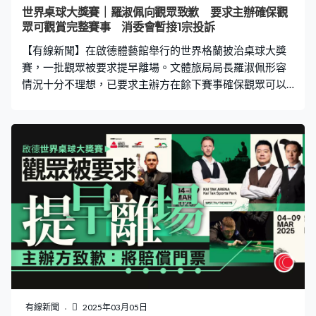
影響觀眾可兌換周三、周四兩日任何場次同等票價的可售
世界桌球大獎賽｜羅淑佩向觀眾致歉 要求主辦確保觀
門票作補償，可兌換的門票需視乎供應情況而定。
眾可觀賞完整賽事 消委會暫接1宗投訴
【有線新聞】在啟德體藝館舉行的世界格蘭披治桌球大獎
賽，一批觀眾被要求提早離場。文體旅局局長羅淑佩形容
情況十分不理想，已要求主辦方在餘下賽事確保觀眾可以
觀看整場賽事。主辦方亦致歉及提出換票補償方案，消委
會收到1宗投訴。 啟德體育園正式開幕後的首場比賽是世
界格蘭披治桌球大獎賽，首日比賽當一號枱尾場賽事舉行
期間，約晚上十一時十五分，屏幕突然出現要求場內100
多名觀眾午夜前離場的告示，大批保安驅趕觀眾離開。 有
觀眾對安排感到詫異，又形容今次是外行人做內行事。觀
眾Patrick：「他們都沒有想過一場球賽其實可以打7局
的，可能他們期望人人都好像奧蘇利雲這樣爽快，可以一
個多小時完成，四比零就勝出。但是實際上不是的，好像
昨日這樣，2號枱希堅斯都打到11時，隨後的一對中國球
手都打到大會落逐客令才出場。」 文體旅局局長羅淑佩表
示關注事件並向觀眾致歉，形容情況不理想，又指之前演
練主要測試人流、安檢程序等，「啟德體育園始終剛剛投
有線新聞
2025年03月05日