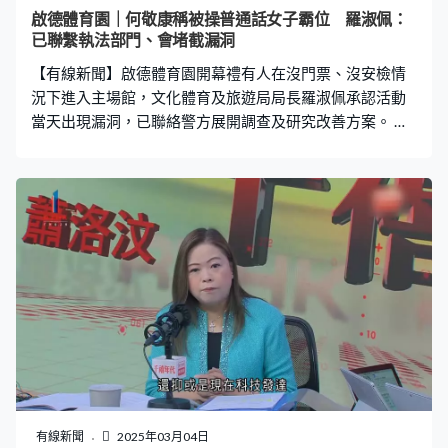
啟德體育園｜何敬康稱被操普通話女子霸位 羅淑佩：
已聯繫執法部門、會堵截漏洞
【有線新聞】啟德體育園開幕禮有人在沒門票、沒安檢情
況下進入主場館，文化體育及旅遊局局長羅淑佩承認活動
當天出現漏洞，已聯絡警方展開調查及研究改善方案。 啟
德體育園上周開幕禮吸引超過3萬人入場，但據報有人收錢
協助他人在未購票及沒有安檢下「走後門」入場。立法會
議員何敬康指當時有兩名操普通話的女子一度霸佔貴賓區
內他與另一名議員何俊賢的位置，「有兩位女士在我們左
邊要切入來，她們走進來的時候，首先要旁邊何俊賢和太
太的位置讓兩個位置，讓完之後，跟着她們說不是，她們
說要我和何俊賢的位置，因為剛好對正正中，跟着詢問前
後左右，後來（發現）沒有人認識她們。」何敬康指大型
場地一般難以做到滴水不漏，認為未來可透過劃位安排改
善。 文化體育及旅遊局局長羅淑佩強調局方會嚴肅跟進及
處理事件。羅淑佩：「報章報道那件事的確是一個漏洞，
詳情我們掌握一些，沒有大家想像到那麼嚴重是一個大規
模去違規，但是為甚麼會發生這樣的事？會否忙中有
有線新聞
2025年03月04日