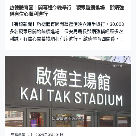
將迎來盛匯超級三月以及一系列盛事。
啟德體育園｜開幕禮今晚舉行 觀眾陸續進場 鄧炳強
稱有信心順利進行
【有線新聞】啟德體育園開幕禮傍晚六時半舉行，30,000
多名觀眾已開始陸續進場，保安局局長鄧炳強稱經歷多次
測試，有信心開幕禮順利有序進行。 啟德體育園開幕，觀
眾魚貫進場，體育園下午四時起已安排觀眾安檢，四時半
起可陸續進入主場館。 保安局局長鄧炳強來到了解準備情
況，鄧炳強：「確保出入暢順，包括不應該帶的物品，同
時有效率地處理好。目前時間尚早，現在也有些人入場，
都是非常有秩序，而且經過宣傳後，不適合帶進去的東西
已經很少人攜帶。」水樽及長傘，還有外來飲品都不准攜
帶入場，場館內亦禁止使用大型專業攝影器材。 30,000多
名入場觀眾能夠見證啟德體育園區開幕。 觀眾高女士：
「因為怕遲來會人多，所以早一些到視察環境、早些入場
館，因為未來過。是香港盛事，身為香港市民都想感受氣
氛。」 羅先生、羅太 ：「很多路封閉，所以預早來更好，
因為六時開始，早一些來更好，以免錯過了節目便不好，
取得門票也頗辛苦。」 開幕禮表演嘉賓包括現任及前任國
有線新聞
2025年03月01日