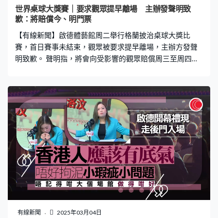
入運作，今次事件是主辦單位和園區在溝通上的磨合問
世界桌球大獎賽｜要求觀眾提早離場 主辦發聲明致
題，當然十分不理想。據我理解大家預計賽事有機會會直
歉：將賠償今、明門票
到深夜，為甚麼會作出請觀眾及早離場，主要是擔心觀眾
【有線新聞】啟德體藝館周二舉行格蘭披治桌球大獎比
未能乘搭公共交通工具離開，所以有這個
賽，首日賽事未結束，觀眾被要求提早離場，主辦方發聲
明致歉。 聲明指，將會向受影響的觀眾賠償周三至周四同
等票價的門票，觀眾可在今明兩天早上10點半至晚上8點
賽事紀念品售賣點兌換門票。主辦方又稱，賽事組委會已
與場地溝通，確保餘下賽事觀眾可於賽事結束後才離場。
有線新聞
2025年03月04日