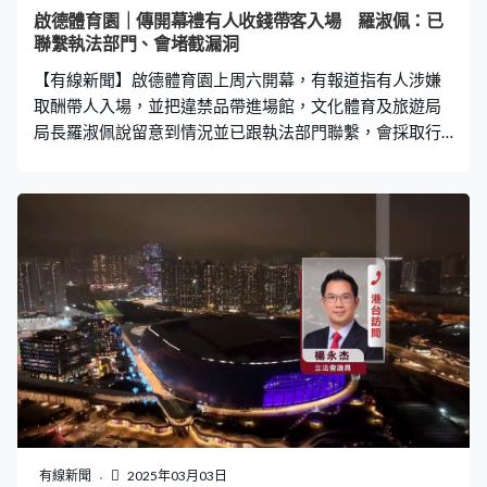
錯？」 羅淑佩：「但我覺得我們香港人都應該有些底氣就
啟德體育園｜傳開幕禮有人收錢帶客入場 羅淑佩：已
是這些這樣的小瑕疵、小問題我們能夠解決有餘，而不要
聯繫執法部門、會堵截漏洞
在這裏拘泥着，我只是看着很少、這裏出事，我忘記了我
【有線新聞】啟德體育園上周六開幕，有報道指有人涉嫌
這麼大件事，這麼大的場館是做得這麼好。」 羅淑
取酬帶人入場，並把違禁品帶進場館，文化體育及旅遊局
局長羅淑佩說留意到情況並已跟執法部門聯繫，會採取行
動堵截相關漏洞。 羅淑佩：「報章報道那件事的確是一個
漏洞，詳情我們掌握一些，沒有大家想像到那麼嚴重的大
規模違規，但是為甚麼會發生這樣的事？會否忙中有錯？
還抑或是現在科技發達，我們是否有科技可以幫助我們，
以後不去發生這些事情？其實這麼早看見，這個事情是好
的，我們可以即時採取行動。」
有線新聞
2025年03月03日