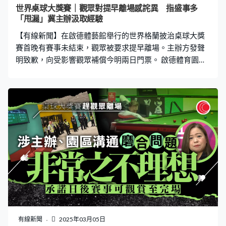
世界桌球大獎賽｜觀眾對提早離場感詫異 指盛事多
「甩漏」冀主辦汲取經驗
【有線新聞】在啟德體藝館舉行的世界格蘭披治桌球大獎
賽首晚有賽事未結束，觀眾被要求提早離場。主辦方發聲
明致歉，向受影響觀眾補償今明兩日門票。 啟德體育園正
式開幕後的首場比賽是世界格蘭披治桌球大獎賽，首日尾
場賽事發生不愉快事件。當時一號枱尾場賽事舉行期間，
約晚上11時許，屏幕突然出現要求觀眾午夜前提早離場的
告示，大批保安驅趕觀眾離開。有觀眾對安排感到詫異，
又形容今次是外行人做內行事。觀眾Patrick：「他們都沒
有想過一場球賽其實可以打7局的，可能他們期望人人都好
像奧蘇利雲這樣爽快，可以一個多小時完成，4比0就勝
出，但是實際上不是的。好像昨日這樣，2號枱希堅斯都打
到11時，隨後的一對中國球手都打到大會落逐客令才出
場，導致要閉門作賽。」他又指香港近來所舉辦的盛事經
常有「甩漏」已經習以爲常，期望主辦方汲取經驗。 賽事
組委會事後發聲明致歉，指與場地積極溝通，確保周三起
至下周日晚賽事的入場觀眾可在賽事完結後才離場。而受
有線新聞
2025年03月05日