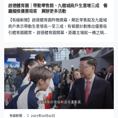
啟德體育園｜帶動零售館、九龍城商戶生意增三成 餐
廳擬推優惠吸客 冀辦更多活動
【有線新聞】啟德體育園昨晚開幕，鄰近零售館及九龍城
商戶表示帶動生意增長一至三成，有餐廳計劃推出優惠吸
引體育園觀眾。 啟德體育園開幕，距離主場館一橋之隔的
零售館商戶都陸續開張。美食廣場負責人表示開幕禮為他
們帶來多三成生意，長遠就仍要觀望。美食廣場經理林先
生：「開幕會有幫助，會讓香港人知道這裏有個新地方。
當然我會期待有更多人流，但預計增加多少暫時未能答
到，因為香港始終還有很多北上消費以及港車北上都很方
便，帶動多少人流暫時未能預計。」 這間印尼食品店稱人
流主要集中於開幕禮開始前一兩小時及散場後，整晚生意
額增加兩成，比早前演練時還要好。食品店負責人Mark：
「對比正式營運的演唱會那些人流消費意欲都不同，因為
演練、公務員測試就比較像上班形式，帶動的客戶會光顧
即食產品，較多人因為演唱會而購買。（期望哪類型活
動？）明星演唱會或者大型足球、國際賽事人流的消費意
欲會更好。」 趁著開幕，零售館也派發三千多張電子優惠
有線新聞
2025年03月02日