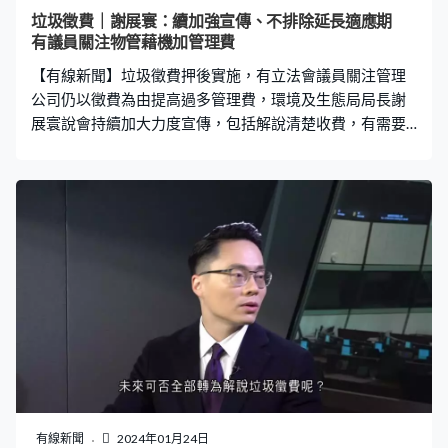
垃圾徵費｜謝展寰：續加強宣傳、不排除延長適應期
有議員關注物管藉機加管理費
【有線新聞】垃圾徵費押後實施，有立法會議員關注管理
公司仍以徵費為由提高過多管理費，環境及生態局局長謝
展寰說會持續加大力度宣傳，包括解說清楚收費，有需要
可考慮延長適應期。 多出四個月宣傳垃圾徵費，政府說正
安排到區議會或地區講座講解細節，又會商討透過關愛隊
推廣等，有議員希望8月實施時適應期可再延長。港島西
（民建聯）陳學鋒：「這個本身是移風易俗行為，所以如
果有些市民想清楚了解計劃，但原來自己也不清楚。」環
境及生態局局長謝展寰：「我們初時訂於六個月適應期，
本身也不是短時間，當然我們的目的推廣大家學習、改變
行為，看到有需要時可考慮延長適應期。」 有議員關注有
物管公司藉此加管理費，新界西南（工聯會）陳穎欣：
「有些三至四人家庭政府評估大約30、40元（每月額外開
支），但管理費一加便加至60元，未垃圾徵費市民先被打
六十大板。」漁農界（民建聯）何俊賢：「社會斂財手法
層出不窮，他所收的是收苦力費用，不是收取標籤費用，
有線新聞
2024年01月24日