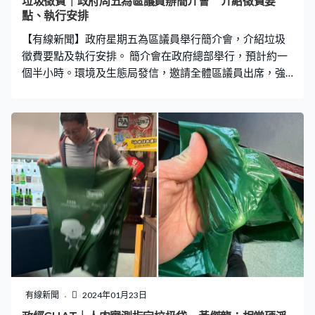
垃圾徵費｜政府周五為區議員辦簡介會 介紹徵費要
點、執行安排
【有線新聞】政府星期五為區議員舉行簡介會，介紹垃圾
徵費要點及執行安排。 簡介會在政府總部舉行，預計約一
個半小時。環境及生態局發信，邀請全體區議員出席，強
調垃圾徵費是前所未有的政策，因此非常重視宣傳及政策
解說，順利推動這項政策，地區力量的支持十分重要，當
局屆時會解答提問，以便區議員在日常地區工作，協助宣
傳垃圾徵費。
有線新聞
2024年01月23日