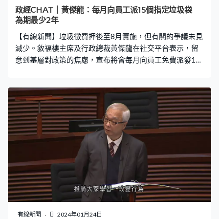
政經CHAT｜黃傑龍：每月向員工派15個指定垃圾袋
為期最少2年
【有線新聞】垃圾徵費押後至8月實施，但有關的爭議未見
減少。敘福樓主席及行政總裁黃傑龍在社交平台表示，留
意到基層對政策的焦慮，宣布將會每月向員工免費派發15
個10公升的指定垃圾袋，為期最少兩年。 黃傑龍在社交平
台表示，香港消費市道欠佳，認為同事不應該分心去煩惱
垃圾問題，要集中精神拼經濟搵生意，決定用行動協助公
司的員工舒緩心理及經濟壓力，宣布將於政府正式開始垃
圾收費後，每月向每名全職員工免費派發15個10公升指定
垃圾袋，為期最少兩年，並提供適當培訓教育鼓勵他們盡
可能垃圾分類。 黃傑龍說：「相信大部份員工的家庭應可
免費解決垃圾問題。希望同事們不需要再為垃圾收費太煩
惱，可專心努力工作為客人提供更好服務。」
有線新聞
2024年01月24日