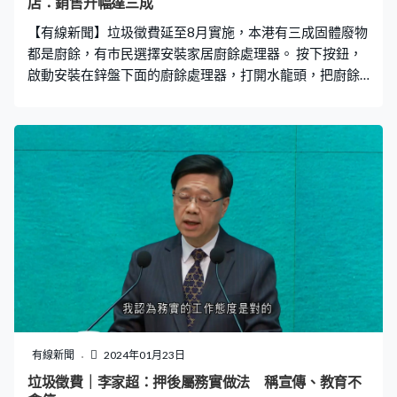
店：銷售升幅達三成
【有線新聞】垃圾徵費延至8月實施，本港有三成固體廢物
都是廚餘，有巿民選擇安裝家居廚餘處理器。 按下按鈕，
啟動安裝在鋅盤下面的廚餘處理器，打開水龍頭，把廚餘
直接倒進去水位，機器會磨碎廚餘，然後沖走。 垃圾徵費
實施，不少市民也希望可以直接在家中處理廚餘。謝先
生：「垃圾收費起碼這方面可以減輕，基本上甚麼都可以
處理到，除非骨頭，例如煲湯的湯渣倒進去，攪完就一併
沖走。」孫女士：「方便一些、簡單一些，不用經常把垃
圾放在垃圾桶整理。」 根據環保署2022年的數據，香港每
日平均產生11,128公噸都市固體廢物，當中廚餘佔的比例
最多、有三成，其次是塑料和紙料。廚餘當中有七成來自
家居，每天平均有2,312公噸。 有售賣電器的負責人指，
每部廚餘處理器價值二千至三千元，最近多了顧客查詢。
廚房電器店經理Jackie：「見到數字上都有明顯上升，大概
有三成升幅。接下來政府有垃圾徵費，大家都開始意識到
要透過其他渠道、是否可以把廚餘透過其他方法排走。將
有線新聞
2024年01月23日
廚餘透過機器攪碎，經過水流的帶動排走。」 負責人提醒
垃圾徵費｜李家超：押後屬務實做法 稱宣傳、教育不
顧客只可以將廚餘放入處理器，避免放金屬和塑膠，有機