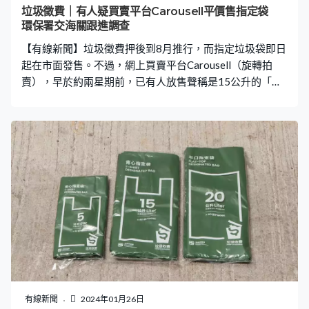
垃圾徵費｜有人疑買賣平台Carousell平價售指定袋
環保署交海關跟進調查
【有線新聞】垃圾徵費押後到8月推行，而指定垃圾袋即日
起在市面發售。不過，網上買賣平台Carousell（旋轉拍
賣），早於約兩星期前，已有人放售聲稱是15公升的「環
保署指定垃圾袋」，一包10個售價為7.5元，較官方售價平
近56%。 有關帳戶曾在另一則帖文放售10、15及20公升
指定垃圾袋，但聲稱只剩餘15公升指定袋，一包10個垃圾
袋的售價為10元，最低消費兩包。 環保署回覆傳媒指，有
關垃圾袋懷疑是署方自2018年起在垃圾收費實踐計劃下提
供給住戶試用的模擬指定袋。重申垃圾徵費實施後，市民
不能以模擬指定袋棄置垃圾，否則會觸犯相關法例。署方
已轉交海關跟進調查。
有線新聞
2024年01月26日