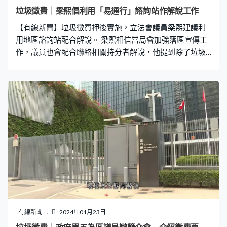
所以特區政府應該制定一個操作方式，否則延至8月1日實
垃圾徵費｜梁熙倡利用「易通行」諮詢站作解說工作
施，這些管理公司繼續會讓香港市民成為待宰羔羊。」 謝
【有線新聞】垃圾徵費押後實施，立法會議員梁熙建議利
展寰：「他們有些把費用列出，即是運輸費用或清潔公司
用地區諮詢站配合解說。 梁熙相信當局會加強落區宣傳工
處理清潔職員等費用，但他們很常沒列出垃
作，議員也會配合聯絡相關持分者解說，他提到除了垃圾
徵費，還有4月22日實施規管即棄塑膠餐具，認為當局解
說工作壓力大。他說目前政府在港鐵站等地方，設置了協
助車主申請「易通行」的諮詢站，認為可以利用改為協助
解說工作。 港島東（民建聯）梁熙︰「未來可否全部轉為
解說垃圾徵費呢？這樣市民便可以摸下一膠袋，可了解如
何執行垃圾徵費，與此同時回收如何處理，其實多說一些
發現暫時連回收，哪些可以回收？哪些不可以？很多市民
也未清楚，所以這些諮詢站便可以教大家如何回收。」
有線新聞
2024年01月23日