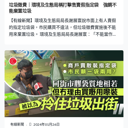
公升，單個賣3毫；最大的手挽袋15公升，賣1.7元。容量
垃圾徵費｜環境及生態局稱打擊售賣假指定袋 強調不
較大的5款都是平口袋，由20公升至100公升，售價介乎
能棄置垃圾
2.2元至11元。 政府推動市民「一袋兩用」，不過發售首
【有線新聞】環境及生態局局長謝展寰說市面上有人賣假
日主動購買的人不
的指定垃圾袋，市民購買不違法，但垃圾徵費實施後不能
用來棄置垃圾。 環境及生態局局長謝展寰：「不能當作指
定袋用途，當然是損失，所以這方面，在香港買袋時可以
留意賣袋地方有這個標誌，跟這個標誌就不會買到假袋。
對於任何售賣假袋的地方，政府必然會執法、打擊，相關
政府部門在外監察情況，發現時必定執法。」 環保署署長
徐浩光等官員出席政府為區議員舉行的垃圾徵費執行安排
簡介會，環境及生態局局長謝展寰在會上邀請區議員在地
區協助宣傳及解說政策，環保署會提供宣傳物資，當局稍
後亦會為關愛隊及地區團體舉行簡介會。
有線新聞
2024年01月26日