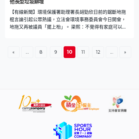
他長型垃圾綁埋
【有線新聞】環境保護署助理署長胡勁欣日前的鋸斷地拖
棍言論引起公眾熱議，立法會環境事務委員會今日開會，
地拖又再被議員「擺上枱」。 梁熙：不覺得有家庭可以集
齊很多支 先是有議員提出很多居民都關注日後要如何扔地
拖，環態及生態局局長謝展寰（下圖）回覆時說，市民如
果想慳錢「可以等多啲集埋一齊，或者與其他都是長型的
10
«
...
8
9
11
12
...
»
垃圾綁埋一齊便宜些」。 民建聯立法會議員梁熙聽完就追
問，說不覺得有家庭大到可以集齊很多支地拖棍，束成一
綑貼一個標籤扔掉。 謝展寰回應時稱自己就是例子，試過
一次不止扔掉一支地拖。不過他都有教路，最好的方法是
把地拖頭拆出來，地拖棍拿去回收點回收。如果想方便快
捷，一支地拖貼一個11元標籤扔掉亦沒有問題。