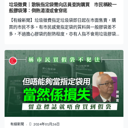
垃圾徵費｜散裝指定袋需向店員查詢購買 市民稱較一
般膠袋薄：倒熱湯渣或會穿底
【有線新聞】垃圾徵費指定垃圾袋即日起在市面售賣，購
買的市民不多。有市民感覺指定袋的質料與一般膠袋差不
多，不過擔心膠袋的耐熱程度，亦有人指不會用垃圾膠袋
裝食物。 深綠色的指定垃圾袋正式推出市面，首批發售的
零售點包括OK便利店。本台到訪灣仔一間門市，在收銀處
的貨架見到5公升、15公升、20公升的指定袋都有存貨，
貨架上的是40個裝，分別賣24元、68元及88元，散裝的
要直接向店員查詢才能購買。 市民葉先生：「店舖買東西
給的膠袋厚一些，這款感覺上好像薄一些，我猜是環保問
題，所以沒有用太厚的材料。現在裝了幾支水我感覺上夠
（承載），這樣搖它都不會破。」市民郭女士：「看起來
好像很薄，但摸起來都可以。要濕了水，有水在裏面才知
道，尤其是倒湯渣會熱，可能會穿底，真的要用過才知
道。」 便利店買到的指定垃圾袋有不同設計，5公升這款
有個手挽可以拿東西，20公升這款平口垃圾袋就沒有手
挽。政府推出了九款不同容量的袋，有手挽的四款，最小3
有線新聞
2024年01月26日