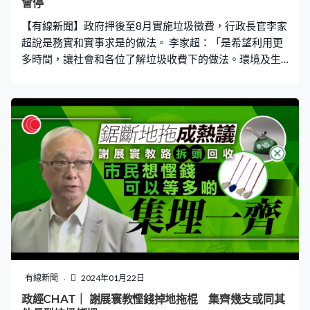
會停
會導致機身發熱、造成故障。
【有線新聞】政府押後至8月實施垃圾徵費，行政長官李家
超說是務實和實事求是的做法。 李家超：「是希望利用更
多時間，讓社會和各位了解垃圾收費下的做法。環境及生
態局在此事上實事求是，用不同做法向市民解釋，用政府
部門和樓宇先行先試，在演練試出做法、再改良。我認為
務實態度是對的，宣傳和教育工作不會停。」
有線新聞
2024年01月22日
政經CHAT｜ 謝展寰教慳錢掉地拖棍 集齊幾支或同其