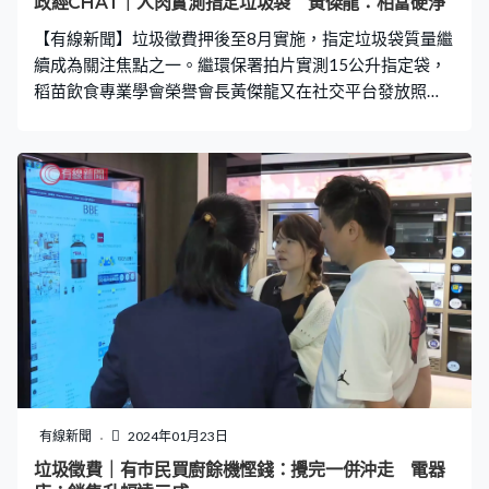
政經CHAT｜人肉實測指定垃圾袋 黃傑龍：相當硬淨
【有線新聞】垃圾徵費押後至8月實施，指定垃圾袋質量繼
續成為關注焦點之一。繼環保署拍片實測15公升指定袋，
稻苗飲食專業學會榮譽會長黃傑龍又在社交平台發放照
片，實測240公升商用指定袋的質量，他將膠袋當麻包袋
般跳，結果判定垃圾袋「相當硬淨」！ 他昨日在社交平台
發帖，他站在垃圾袋內跳躍，垃圾袋無穿無爛(見圖)。「經
我呢件動態大型垃圾初步絕密測試”Sample”240L商用指定
垃圾袋，都相當硬淨，就算龍爪手吉住嗰部份都冇穿。呢
個袋真實購買嘅時候$26.4（$0.11×240）。」 黃傑龍測
試的商用垃圾袋一個要26元4角，即每公升垃圾盛惠1毫1
仙，不少網民覺得貴「小型食肆點搞，個袋咁貴」、「政
府咁樣好過去打劫」，又有網民關注垃圾袋質量，
「sample梗係好，之後就會慢慢變差」，其中「千頌C」亦
留言指「硬淨過恒指」，黃傑龍就回覆「恒指直頭係同我
跳起之後一樣，free fall」。 黃傑龍今早(23日)在電台表
示，據他的實測，指定垃圾袋「越細越薄，越大越厚」。
有線新聞
2024年01月23日
小型垃圾袋，跟平時用的垃圾袋厚薄相若。
垃圾徵費｜有巿民買廚餘機慳錢：攪完一併沖走 電器