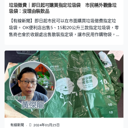
垃圾徵費｜即日起可購買指定垃圾袋 市民稱外觀像垃
圾袋：沒理由裝飲品
【有線新聞】即日起市民可以在市面購買垃圾徵費指定垃
圾袋。 OK便利店出售5、15和20公升三款指定垃圾袋，零
售商也會於收銀處出售散裝指定袋，讓市民用作購物袋，
「一袋兩用」。另外，foodpanda門巿和實惠門巿亦售賣
指定垃圾袋和指定標籤，不是很多巿民知道今日有指定袋
出售，但有人表示會遲些會買來試用。 市民梁先生：「與
一般街市買的膠袋沒甚麼分別。（堅韌嗎？）我覺得它跟
街市買到的紅色膠袋質地差不多。這個膠袋看起來真的很
像垃圾袋，現在定義了，沒有理由買飲品用這個膠袋裝
著，別人會以為真的提著垃圾出街。」 市民何先生：「這
款始終要用來扔垃圾，所以買了都適合，別的膠袋不能用
作扔垃圾，現在未開始，可能先儲起，當八月實施的時候
才拿來扔垃圾，現在先儲起。」
有線新聞
2024年01月25日