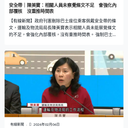
安全帶｜陳美寶：相關人員未察覺條文不足 會強化內
部覆核 沒重推時間表
【有線新聞】政府刊憲刪除巴士座位乘客佩戴安全帶的條
文，運輸及物流局局長陳美寶表示相關人員未能察覺條文
的不足，會強化內部覆核，沒有重推時間表。 強制巴士乘
客佩戴安全帶的法例實施幾日，政府就刊憲廢除相關條
文。運輸及物流局局長陳美寶：「即日起不會在乘坐專營
或非專營巴士時，必須乘客佩戴安全帶的法定要求。」 陳
美寶指將會展開公眾諮詢和加強宣傳，平衡實施範圍和減
少市民不便，沒有預設重推法例時間表，「巴士上下層會
否有不同處理，亦有人提及罰則，罰則會否過高，有沒有
空間調整？市民反映巴士安全帶的設計，現時是三點式設
計，保障當然較全面，但舒適度、使用程度未必較好，可
否探討不同安全帶的設計，例如有人提過兩點式的安全
帶。」 她再次被問到會否就事件致歉，陳美寶：「我作為
局長，局內的工作，我一定有個責任，而未來我最重要的
責任，就是帶領團隊重新檢視有關安全帶佩戴的工作。團
隊都是認真反思，不同方面汲取教訓，我們會持謙卑、嚴
有線新聞
2026年02月06日