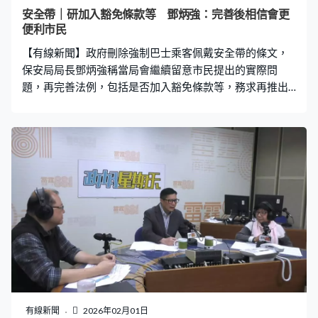
安全帶｜研加入豁免條款等 鄧炳強：完善後相信會更
便利市民
【有線新聞】政府刪除強制巴士乘客佩戴安全帶的條文，
保安局局長鄧炳強稱當局會繼續留意市民提出的實際問
題，再完善法例，包括是否加入豁免條款等，務求再推出
時市民感覺更便利，又提醒不要破壞巴士安全帶，形容這
是挑戰制度，定必嚴肅處理。 巴士強制佩戴安全帶法例引
起爭議，政府承認草擬時有不足，會先刪除條文。保安局
局長鄧炳強稱再推出法例時，相信會更便利市民，「我相
信完善了法例，推出來如何做，或者有沒有一些豁免條
款，或者可以多些溝通，巴士公司可以在其他配套做得更
好，相信這樣市民更便利。大家坐巴士，雖然這刻未必要
佩戴，或現在不佩戴並非違法，但我都建議佩戴會安
全。」 法例只實施幾日，既有安全帶被剪斷，又有錫紙塞
安全帶導致失靈，鄧炳強稱這些都是刑事行為，會嚴肅處
理，「雖然你看上去只是剪爛東西，不是很重罪，但我覺
得對社會負面影響很大，首先你是挑戰制度，這個是反社
會行為，這些我們一定要嚴肅處理。」 另外，本港近日出
有線新聞
2026年02月01日