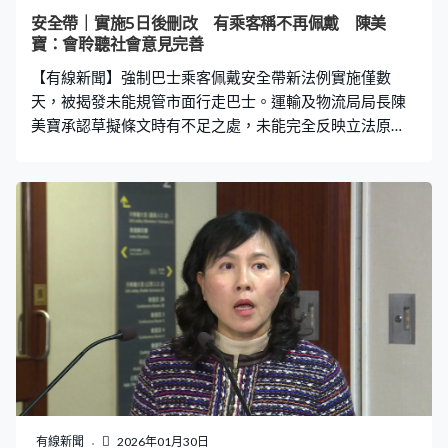
認為反映立法會要更努力監察政府。 劉兆佳：「肯定有疏
安全帶｜實施5日後刪改 有乘客稱不再佩戴 陳美
忽，事實上如果立法會不把好關，明確告知政府這個政策
寶：會聆聽社會意見完善
本質可能造成擾民，甚至不利於政府管治威信的情況，政
【有線新聞】強制巴士乘客佩戴安全帶新法例實施僅數
府這方面亦應從善如流。政府官員制定政策需要更加接
天，被揭發未能規管市面行走巴士。運輸及物流局局長陳
美寶承認草擬條文時有不足之處，未能完全反映立法原
意，情況不理想，局方會以附屬法例形式刊憲刪除相關條
文，而條文刪除前政府不會按條文執法。 強制佩戴安全帶
的新法例僅生效了5天便告終結，政府宣布刪除法例，再無
法例要求巴士乘客佩戴安全帶。王先生：「沒有條例當然
就不會戴。怕罰錢才會下意識戴安全帶，而不是為了安
全。」蔣先生：「實施後突然因為這事情而要立即取消，
有點兒戲。」李先生：「政策當初推出，市民一般好像未
有全面接觸、了解過，好說不好聽，硬上馬一樣。」 事源
立法會前議員江玉歡發現上屆立法會通過的法例條文，列
明只適用於法例生效後登記的巴士，即幾乎所有現時路面
行駛的巴士都不受規管。運輸及物流局局長陳美寶主動會
見傳媒，承認條文未能反映立法原意，政府會刪除相關法
律條文。 陳美寶：「我們經徵詢律政司法律意見，認為有
有線新聞
2026年01月30日