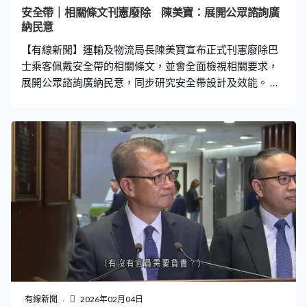
謹的態度，將這件事做好。」 陳美寶強調牽涉民生議題的
安全帶｜相關條文刊憲廢除 陳美寶：展開公眾諮詢廣
修例時會提高員工的警覺性，不容許類似事件再發生。
納民意
【有線新聞】運輸及物流局長陳美寶宣布正式刊憲廢除巴
士乘客佩戴安全帶的相關條文，並會全面檢視相關要求，
展開公眾諮詢廣納民意，同步研究安全帶設計及效能。 陳
美寶：「我們在過去這幾天其實已經全面去檢視運輸及物
流局的工作流程，相關組別人員在推行措施過程中未能察
覺到法律條文不足，而在解說部分亦不是完全精準，以至
令條文出現不同的理解，我認為我們現在必須因為這件事
件要作出檢視。」
有線新聞
2026年02月04日