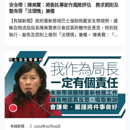
安全帶｜陳美寶：將委託專家作風險評估 務求罰則及
豁免等「法理情」兼備
【有線新聞】政府重新檢視巴士強制佩戴安全帶規例，運
輸及物流局局長陳美寶表示會認真聆聽市民意見，特別就
執行、豁免及罰則上做到「法理情」兼備。 陳美寶：「我
們會委托專家，幫我們就巴士上座位或者路線種類作仔細
風險評估。我們亦會在整個檢視中，特別就著執行、豁免
以及罰則這些執行細節，我們會有一個重新檢視，希望可
以達到「法理情」兼備。我們就可以有一個優化方案，再
推出並諮詢社會，以及廣納市民意見。」
有線新聞
2026年02月06日