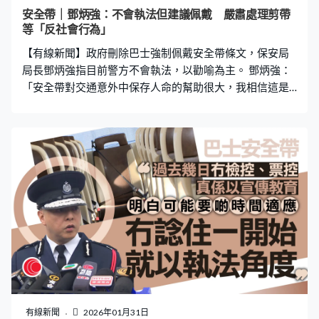
現「新型碰瓷黨」，警方最新接獲70宗案件，懷疑部份是
安全帶｜鄧炳強：不會執法但建議佩戴 嚴肅處理剪帶
有組織行騙。鄧炳強：「我們發現相關律師樓有一兩間，
等「反社會行為」
大部份都是他們做，而且那些醫生，雖然有幾十宗，來來
【有線新聞】政府刪除巴士強制佩戴安全帶條文，保安局
去去都是三幾個，還有我們分析撞傷頸部的受害人，其中
局長鄧炳強指目前警方不會執法，以勸喻為主。 鄧炳強：
「安全帶對交通意外中保存人命的幫助很大，我相信這是
不爭的事實，當你撞車或在高速的地方，或我們之前見過
巴士意外，都是由於無佩戴安全帶傷亡數字比較高，所以
我覺得佩戴安全帶對我而言，對個人安全是絕對需要的，
所以現在包括私家車或小巴有法例要求佩戴安全帶，現在
乘坐巴士雖然這刻未必要佩帶戴，或現在不佩戴並非違
法，但我都建議佩戴會安全。」 對於有巴士安全帶被剪斷
或塞入錫紙，鄧炳強稱屬刑事罪行，對社會有很大負面影
響，形容是挑戰制度和反社會行為，會嚴肅處理。
有線新聞
2026年01月31日