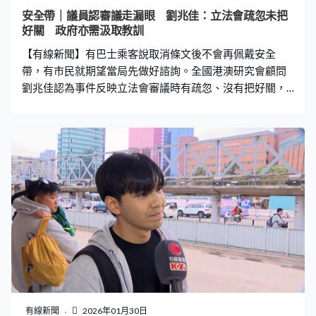
安全帶｜議員認審議走漏眼 劉兆佳：立法會疏忽未把
好關 政府亦需汲取教訓
【有線新聞】有巴士乘客說取消條文後不會再佩戴安全
帶，有市民就期望當局先做好諮詢。全國港澳研究會顧問
劉兆佳認為事件反映立法會審議時有疏忽、沒有把好關，
政府及立法會都要汲取教訓。 乘巴士不再強制佩戴安全
帶，有乘客指會繼續佩戴，不過亦有人歡迎政府取消條
文。王先生：「沒有條例當然就不會戴。（之後一程會否
仍佩戴？）照常先佩戴，先保障自己銀包。怕罰錢才會下
意識戴安全帶，而不是為了安全，我覺得整個問題即使怎
樣完善，都不能改變一直以來堅持的習慣。」 蔣先生：
「一定會佩戴，因為這是個習慣，為了安全。實施後突然
因為這事情而要立即取消，有點兒戲。」李先生：「政策
當初推出，市民一般好像未有全面接觸、了解過，好說不
好聽，硬上馬一樣，再將諮詢期，甚至適應期再延長一點
都可以。」 強制佩戴安全帶的規例先訂立後審議，立法會
15人的小組委員會，去年9月召開兩次會議逐條討論，期
間沒有議員發現條文有問題，全國港澳研究會顧問劉兆佳
有線新聞
2026年01月30日