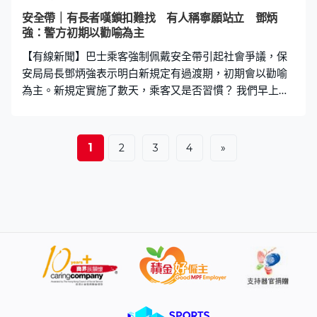
亦可能不清楚，在這方面我要承認是不理想的。」陳美寶
安全帶｜有長者嘆鎖扣難找 有人稱寧願站立 鄧炳
說政府會盡快刊憲刪除法律條文，再交由立法會省覽，未
強：警方初期以勸喻為主
來會聆聽社會意見完善法律條文。
【有線新聞】巴士乘客強制佩戴安全帶引起社會爭議，保
安局局長鄧炳強表示明白新規定有過渡期，初期會以勸喻
為主。新規定實施了數天，乘客又是否習慣？ 我們早上繁
忙時間，在元朗登上68M巴士往荃灣。這位伯伯扣安全
帶，安全帶能拉下，不過要找鎖扣似乎有難度。伯伯：
「年紀大，看不到鎖扣，（會否覺得麻煩？）不會，只是
1
2
3
4
»
看不到。」這位婆婆拿著大袋乘坐巴士，巴士上到公路都
未能成功扣安全帶，最後要由其他人幫忙。 新規定無論實
際運作抑或罰則都引起社會爭議，政府早前表示願意與市
民同行適應及習慣，不過有人卻形成另一種習慣。市民：
「如果兩個站我就寧願站立，很快下車，上到上層到站又
要解開安全帶又要甚麼。」市民：「（政府表示要宣傳教
育）要人遵從沒有辦法，我們老人家根本跟不上。（足夠
嗎？）我可以的，別人就不知道了。」 在立法會保安事務
委員會上，有議員關注目前社會反應，警方執法時會否有
特別安排，保安局局長鄧炳強表示警方初期都是以勸喻或