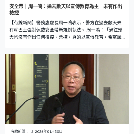
安全帶｜周一鳴：過去數天以宣傳教育為主 未有作出
檢控
【有線新聞】警務處處長周一鳴表示，警方在過去數天未
有就巴士強制佩戴安全帶新規例執法。 周一鳴：「過往幾
天均沒有作出任何檢控、票控，真的以宣傳教育，希望廣
大市民可以理解，在交通意外中安全帶往往可以保住性
命。這其實不純粹於巴士上，在其他交通工具均有使用，
希望大家能明白、理解，但可能要時間適應，這可以明
白，所以警隊沒有打算一開始便以執法角度。」 他又說去
年有93人在各類交通意外中喪生，重申即使條例未能實
施，都希望繼續加強宣傳教育使用安全帶，更好保障市民
生命安全。
有線新聞
2026年01月30日