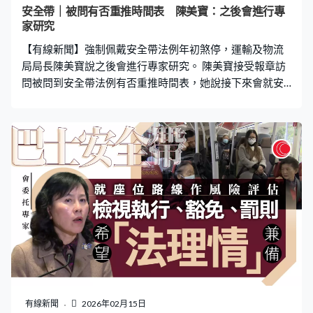
安全帶｜被問有否重推時間表 陳美寶：之後會進行專
家研究
【有線新聞】強制佩戴安全帶法例年初煞停，運輸及物流
局局長陳美寶說之後會進行專家研究。 陳美寶接受報章訪
問被問到安全帶法例有否重推時間表，她說接下來會就安
全裝置（巴士安全帶）進行專家研究，分析設計、效果和
適用性等。政府願意做任何減低傷亡風險的措施，同時會
加強諮詢市民意見，更廣泛宣傳和教育，讓市民理解措施
的初心。 她又透露計劃下月在機場島測試無人駕駛私家
車，屆時車廂不會有後備司機。下半年就會測試接載旅客
來往高鐵西九龍站至機鐵九龍站，目標明年內恆常商業營
運。
有線新聞
2026年02月15日