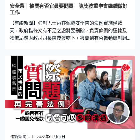
安全帶｜被問有否官員要問責 陳茂波重申會繼續做好
工作
【有線新聞】強制巴士乘客佩戴安全帶的法例實施僅數
天，政府指條文有不足之處將要刪除，負責條例的運輸及
物流局歸財政司司長陳茂波轄下，被問到有否啟動機制調
查及有否官員要問責，陳茂波只重申會繼續做好工作。 陳
茂波：「安全帶事件，大家知道特區政府裡面，我們都很
認真對待，稍後很快會有一條法例回應廢除相關要求，這
方面我們會繼續做好我們的工作。（有沒有官員需要負
責？）我們會繼續做好我們的工作。」 運物局局長陳美寶
出席立法會後，被問到何時刪除條文及重推法例、有否官
員要負責，她沒有回應。
有線新聞
2026年02月01日