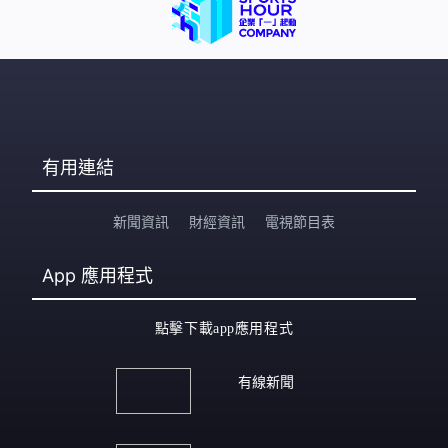
警告方式為主。鄧炳強：「我們都明白有過渡期，設計有
否改善或其他方面如何做更多宣傳教育，這些都必須。我
們是法、理、情，所以是三者配合，所以我們警方，我們
目前知道運輸署包括其他部門正做很多宣傳教育解說
有用連結
新聞資訊
財經資訊
電視節目表
App
應用程式
點擊下載app應用程式
有線新聞