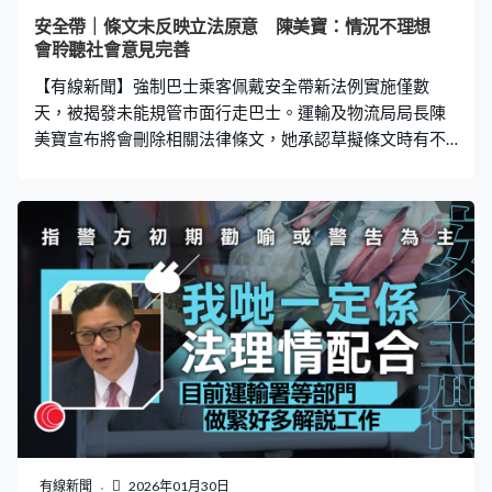
關乘客在專營巴士及非專營巴士上需要佩戴安全帶的法律
安全帶｜條文未反映立法原意 陳美寶：情況不理想
條文，在技術上有不足之處，未能完全反映立法原意。我
會聆聽社會意見完善
們會盡快安排首先刪除有關條文，即我們會令到目前不會
【有線新聞】強制巴士乘客佩戴安全帶新法例實施僅數
有法定要求乘客乘坐專營巴士或非專營巴士上佩戴安全
天，被揭發未能規管市面行走巴士。運輸及物流局局長陳
美寶宣布將會刪除相關法律條文，她承認草擬條文時有不
足之處，未能完全反映立法原意，情況不理想。 立法會前
議員江玉歡發現，由上屆立法會通過的法例條文，列明只
適用於法例生效後登記的巴士，即幾乎所有現時路面行駛
的巴士都不受規管。運輸及物流局局長陳美寶承認，草擬
的條文未能反映立法原意，宣布政府會刪除相關法律條
文。 陳美寶：「我們經徵詢律政司法律意見，認為有關乘
客在專營巴士及非專營巴士上需要佩戴安全帶的法律條
文，在技術上有不足之處，未能完全反映立法原意。我們
會盡快安排首先刪除有關條文，即我們會令到目前不會有
法定要求乘客乘坐專營巴士或非專營巴士上佩戴安全
帶。」 陳美寶承認草擬條文工作表現不理想，「就法律條
文在草擬時的技術不足，以至未能完全反映我們的立法原
意，以至我們在執行時、市民的了解上產生了不同看法，
有線新聞
2026年01月30日