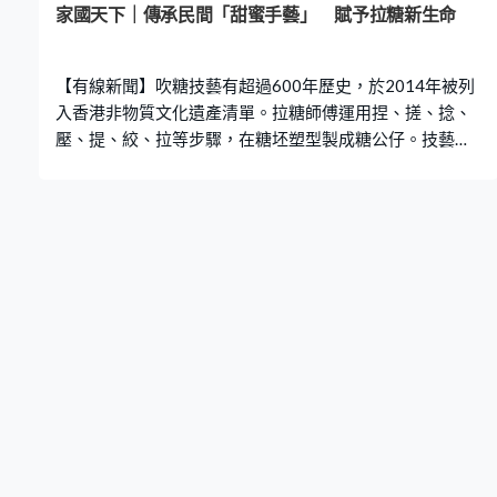
家國天下｜傳承民間「甜蜜手藝」 賦予拉糖新生命
【有線新聞】吹糖技藝有超過600年歷史，於2014年被列
入香港非物質文化遺產清單。拉糖師傅運用捏、搓、捻、
壓、提、絞、拉等步驟，在糖坯塑型製成糖公仔。技藝在
清代民間盛行，當時的公仔造型多以飛禽走獸、人物故事
和神話傳說作為題材。流傳至今，有新一代糖藝師為拉糖
注入新元素，希望吸引更多年輕人注意。