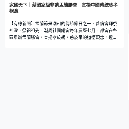
家國天下｜藉國家級非遺盂蘭勝會 宣揚中國傳統慈孝
觀念
【有線新聞】盂蘭節是潮州的傳統節日之一，善信會拜祭
神靈，祭祀祖先。潮屬社團總會每年農曆七月，都會在各
區舉辦盂蘭勝會，宣揚孝於親，慈於眾的道德觀念。近年
更引入「搶孤競賽」吸引年輕人參與，藉此推廣這項國家
級非物質文化遺產。