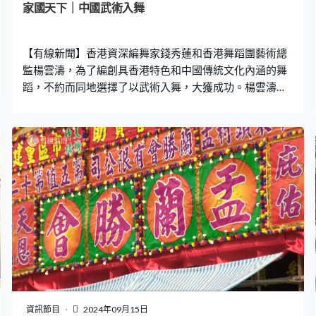
家國天下｜中國武術入舞
【有線新聞】香港資深編舞家錢秀蓮和香港舞蹈團藝術總
監楊雲濤，為了編創具香港特色和中國傳統文化內涵的舞
蹈，不約而同地選擇了以武術入舞，大獲成功。楊雲濤更
親身率領舞蹈團成員習武，訓練身體，致力建立一種以中
國武術為根基的舞蹈語言。
資訊節目
2024年09月15日