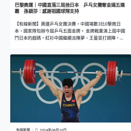
巴黎奧運｜中國直落三局挫日本 乒乓女團奪金達五連
霸 孫穎莎：感謝祖國球隊支持
【有線新聞】奧運乒乓女團決賽，中國場數3比0擊敗日
本，國家隊包辦今屆乒乓五面金牌。 金牌戰重演上屆中國
鬥日本的戲碼，紅衫中國繼續派陳夢、王曼昱打頭陣，日
本就變陣以早田希娜、張本美和應戰。局數落後1比2下頂
住壓力。這對「世一」組合第4局贏11比6，逼入決勝局，
決勝局落後5比9，贏12比10，場數領先1比0。 第二場單
打，「一姐」孫穎莎鬥平野美宇，首局克服1比7的逆境反
勝13比11。這位單打銀牌得主乘勝追擊，連贏兩局11比
6，大分拉開到2比0。 第三場王曼昱對張本美和，首局多
次平手，最終刁時輸12比14。第2局同樣要「刁時」，王
曼昱贏12比10。跟上屆一樣只打女團、這位世界第三球手
用實力證明自己，再贏11比7、11比6，連續兩屆決賽擊敗
日本。 整屆賽事一場不失，達成這個項目5連霸，橫掃混
雙、男女單及男女團五金，國家乒乓隊在巴黎有個完美結
局。 陳夢：「今天在比賽當中，其實也是非常艱難，尤其
在（局數）1比2落後、第5局5比9落後的情況下，其實我
有線新聞
2024年08月10日