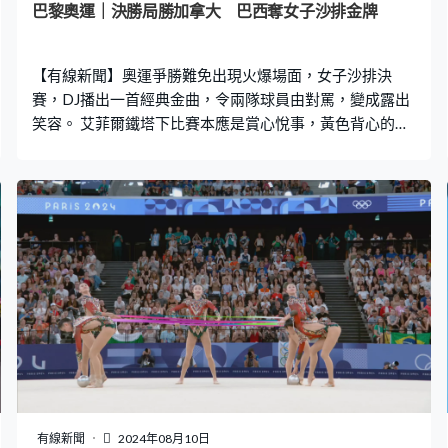
巴黎奧運｜決勝局勝加拿大 巴西奪女子沙排金牌
【有線新聞】奧運爭勝難免出現火爆場面，女子沙排決
賽，DJ播出一首經典金曲，令兩隊球員由對罵，變成露出
笑容。 艾菲爾鐵塔下比賽本應是賞心悅事，黃色背心的巴
西打到決勝第三局，以11比8領先加拿大，兩隊有些口
角，升級成隔網互罵，球證都要落場介入調停，之後各發
一面黃牌，氣氛緊張之際，突然起歌——約翰連儂的
《Imagine》。原本準備重新比賽的球員都暫時停下來，開
始露出笑容，球迷揮手大合唱，多屆奧運開幕、包括上屆
東京都出現過這首經典名曲，傳達出對人類處境的關懷與
理想，倡導愛與和平，雙方收拾心情、繼續比賽。 最終巴
西在決勝局，贏15比10奪得金牌，化干戈為玉帛，雙方球
員也在賽後大方擁抱致意。
有線新聞
2024年08月10日