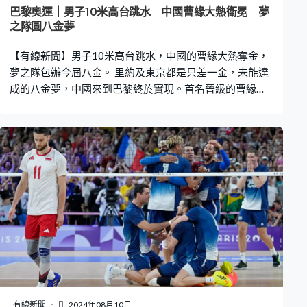
巴黎奧運｜男子10米高台跳水 中國曹緣大熱衛冕 夢
之隊圓八金夢
【有線新聞】男子10米高台跳水，中國的曹緣大熱奪金，
夢之隊包辦今屆八金。 里約及東京都是只差一金，未能達
成的八金夢，中國來到巴黎終於實現。首名晉級的曹緣身
負重任，「向後翻騰三周半屈體」難度系數3.6，跳出97.2
分，是他最高分的一跳，之後就一直領先。來到最後一
關，國家隊不容有失，偏偏隊友楊昊就嚴重失準，首三跳
都在水準之下，第四跳嘗試收復失地，結果更慘烈，「向
後翻騰三周半屈體」水花四濺，只得54分，六跳總分不足
400，12名選手中排包尾。 夢之隊要達成8金大滿貫，始
終都是要靠曹緣，尾二一跳挑戰，「向前翻騰四周半抱
膝」難度系數3.7，有少許瑕疵，但都有88.8分，六跳後總
分547.5，以近40分的優勢奪金。前4跳力逼曹緣，日本的
玉井陸斗就得銀牌，尾二一跳僅得39.1分，但最後一跳質
素搭救，「向後翻騰兩周半屈體轉體兩周」接近零水花，
跳出全場最高的99分，亦憑這跳後上奪得銀牌。英國的諾
亞威廉斯得第三。 8金夢成真，隊友都在場見證，繼1988
有線新聞
2024年08月10日