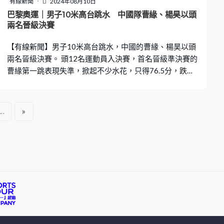
有線新聞
2024年08月10日
巴黎奧運｜男子10米高台跳水 中國隊曹緣、楊昊以頭
兩名晉級決賽
【有線新聞】男子10米高台跳水，中國的曹緣、楊昊以頭
兩名晉級決賽。 頭12名運動員入決賽，首名晉級準決賽的
曹緣第一跳表現失準，掀起不少水花，只得76.5分，跌至
第9位。幸好及時追上，最後三跳都取得超過86分，總成
績504分，排在榜首。 隊友楊昊憑著第四跳難度系數3.6，
反身翻騰三周半屈體取得高分的91.8，一度進佔據第一
...
»
位，最終總分落後曹緣13分，以第2的姿態打入決賽。