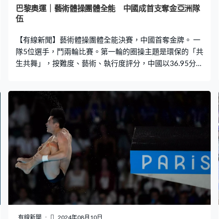
巴黎奧運｜藝術體操團體全能 中國成首支奪金亞洲隊
伍
【有線新聞】藝術體操團體全能決賽，中國首奪金牌。 一
隊5位選手，鬥兩輪比賽。第一輪的圈操主題是環保的「共
生共舞」，按難度、藝術、執行度評分，中國以36.95分排
名第一。第二輪的帶操和球操以大唐盛世為背景，用絲帶
擺出古箏的造形，展示中國傳統文化，再獲得32.85分。總
分69.8。接近1分的優勢力壓以色列，成為首支奪金的亞洲
隊伍，意大利得第三。
有線新聞
2024年08月10日