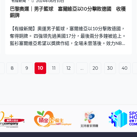
有線新聞
2024年08月10日
巴黎奧運｜男子籃球 塞爾維亞以10分擊敗德國 收穫
銅牌
【有線新聞】奧運男子籃球，塞爾維亞以10分擊敗德國，
奪得銅牌。 四強領先過美國17分，最後兩分多鐘被追上。
藍衫塞爾維亞希望以獎牌作結，全場未曾落後。效力NBA
金塊的尤基治交出「三雙」19分、12籃板、11助攻，三項
數據都是全場最高。半場領先8分下，第三節塞爾維亞打出
一段10比0，鞏固優勢。 德國主力控球後衛舒路達全場被
10
.
8
9
11
12
...
20
30
40
凍結，11射僅得4中，交出13分。塞爾維亞六人得分雙位
數，比德國多兩人，包括射入這球三分的馬連高域。最多
領先過19分下，以93比83擊敗德國，收穫一面銅牌，
2016年之後再有獎牌落袋。