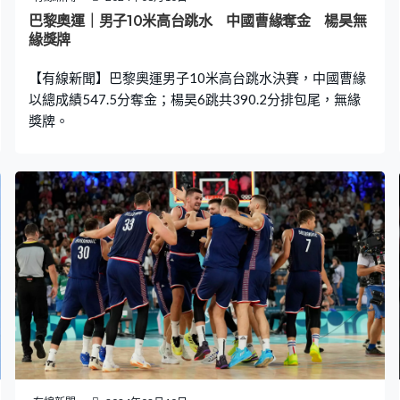
巴黎奧運｜男子10米高台跳水 中國曹緣奪金 楊昊無
緣獎牌
【有線新聞】巴黎奧運男子10米高台跳水決賽，中國曹緣
以總成績547.5分奪金；楊昊6跳共390.2分排包尾，無緣
獎牌。