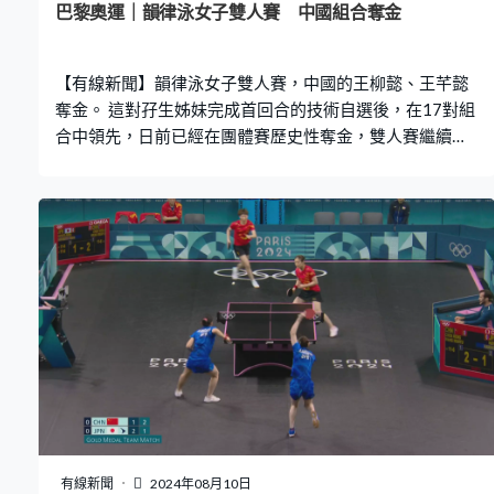
巴黎奧運｜韻律泳女子雙人賽 中國組合奪金
【有線新聞】韻律泳女子雙人賽，中國的王柳懿、王芊懿
奪金。 這對孖生姊妹完成首回合的技術自選後，在17對組
合中領先，日前已經在團體賽歷史性奪金，雙人賽繼續好
表現。第二部分的自由自選壓軸出場，以「獵豹」為主
題，展現靈敏、迅速、爆發力，在這回合排第4，總成績以
566.4783，接近8分優勢力壓英國奪金，荷蘭得第3。
有線新聞
2024年08月10日