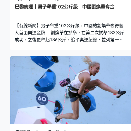
在場上的時候感到非常艱難。對於我跟王曼昱兩人來說、
巴黎奧運｜男子舉重102公斤級 中國劉煥華奪金
對於我們團隊來說，還是能夠相信自己，只要在場上想辦
法去多追一分， 其實給對手就會帶來壓力，最後能夠逆轉
【有線新聞】男子舉重102公斤級，中國的劉煥華奪得個
人首面奧運金牌。 劉煥華在抓舉，在第二次試舉183公斤
成功，之後更舉起186公斤，追平奧運紀錄，並列第一。
距離自己挺舉世界紀錄232公斤，輕了足足12公斤，首次
挻舉220公斤就成功。但之後挑戰228公斤及233公斤都失
敗，但足以讓劉煥華以總成績406公斤、2公斤的優勢力壓
烏茲別克的祖拉耶夫，季軍是中立運動員薛簡素。