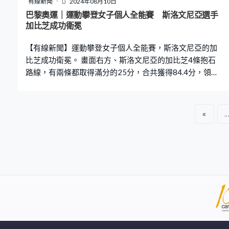
有線新聞
2024年08月10日
巴黎奧運｜運動攀登女子個人全能賽 斯洛文尼亞選手
加比芝成功衛冕
【有線新聞】運動攀登女子個人全能賽，斯洛文尼亞的加
比芝成功衛冕。 畫面右方、斯洛文尼亞的加比芝4條抱石
路線，有兩條都取得滿分的25分，合共獲得84.4分，領先
排第2美國的拉保度0.4分。 主要競爭對手在難度賽的發揮
都未算出色，這位東京奧運金牌得主取得71.6分以上就肯
定奪金，雖然未上到最高，都有84.1分，總分168.5。以超
«
..
過12分的優勢力壓拉保度，成功衛冕，奧地利的比絲得第
3。