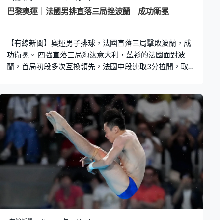
年「跳水皇帝」盧根尼斯之後，再有選手成功衛冕這個項
巴黎奧運｜法國男排直落三局挫波蘭 成功衛冕
目，也是曹緣歷來第四面奧運金牌。曹緣：「也是歷史的
突破，對我來說也能衛冕成功，跳水隊也是有突破。對我
【有線新聞】奧運男子排球，法國直落三局擊敗波蘭，成
來說四
功衛冕。 四強直落三局淘汰意大利，藍衫的法國面對波
蘭，首局初段多次互換領先，法國中段連取3分拉開，取得
全場最高17分的柏治協助法國先贏一局25比19。 上屆八
強碰頭，法國苦戰五局勝出，第二局法國落後10比12下連
取4分反超前，再贏一局25比20。接近原班人馬主場再戰
奧運，法國沒有讓主場球迷失望，上屆最有價值球員尼加
比夫背身將球托過網。 波蘭的利安決勝分發球打出界，法
國再贏25比23，直落三局勝出。繼上月贏得國家聯賽後，
再贏一項重要錦標。