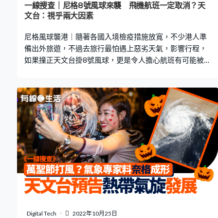
一線搜查｜尼格8號風球來襲 飛機航班一定取消？天
文台：視乎兩大因素
尼格風球襲港｜隨著各國入境檢疫措施放寬，不少港人準
備出外旅遊，不過去旅行最怕遇上惡劣天氣，影響行程，
如果撞正天文台掛8號風球，更是令人擔心航班有可能被取
消。不過天文台指，8號風球下，飛機航班未必一定取消，
最重要還是看2大因素。下文為你拆解。
日本開關啦，
即睇最新住宿推介： 東京6間$400以下酒店
👍🏻
按摩浴池＋
3分鐘到JR山手線 新宿、新橋都有
🤩
東京13間新酒店
👍🏻
全部新裝修，更加有溫泉、桑拿，鄰近JR
🤩
東京8間河口
湖溫泉酒店
👍🏻
房內泡私人風呂，起床賞富士山絕景
🤩
飛機
升降視乎風向、風速 當天文台掛上8號風球時，航班不一
定會延誤或取消，原來飛機能否起飛，與天文台發出的惡
劣天氣警報未必有直接關係，最重要是看跑道的風向和風
速！ 側風若形成 飛機出事風險增 根據天文台YouTube影
片指出，當飛機起飛時，需要借助逆風( Headwind ) 增加浮
升力。由於香港機場跑道方向呈東北偏東至西南偏西的走
向，因此，只要當風向與跑道角度平行，就有利於飛機起
Digital Tech
2022年10月25日