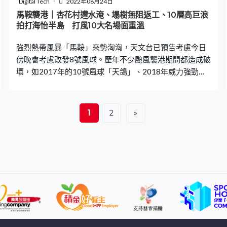
Digital Tech
2022年08月24日
傳了一則名為「實時濟州CCTV」的帖文，內容引起熱
馬鞍襲港｜杏花村遭水淹、塌樹無阻返工、10層高巨浪
議。帖文看到一些CCTV正捕捉颱風下的濟州。而當中幾
拍打海怡半島 打風10大名場面重溫
個畫面，竟然看到大量圓形的物體在空中飛來飛去，即時
強烈熱帶風暴「馬鞍」來勢洶洶，天文台已預告考慮今日
吸引了人們的視
傍晚會考慮改發8號風球。歷年不少颱風襲港期間都造成破
壞，如2017年的10號風球「天鴿」、2018年威力強勁的
「山竹」等。雖然天災無情，一眾打工仔颱風過後上班亦
可能會遇上困難，但亦有人苦中作樂，將颱風襲港期間的
照片進行二次創作、又稱讚香港人再混亂仍守秩序，非常
1
2
»
團結，一齊重溫香港打風10大名場面！ 打風10大名場面
【1】水淹杏花村 「山竹」襲港期間，強風加上天文大
潮，令多區出現水浸。其中杏花村受到豪雨衝擊，水浸嚴
重程度大到令多座停水停電。 【2】「天鴿」淹沒停車場
位於杏花邨俱樂部旁的地下停車場入口高1.9米，但天鴿造
成的水浸，令停車場幾乎淹沒，近40輛車浸壞，車主損失
慘重。 【3】大廈逾百道玻璃窗遭吹爛 颱風「山竹」吹襲
下，紅磡海濱廣場二期逾百道玻璃窗遭吹爛，被吹爛的玻
璃事後用木板圍封。 【4】大量垃圾被沖上岸 「山竹」造