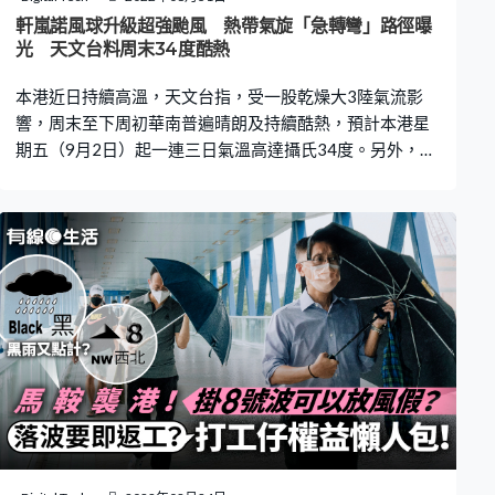
帶氣旋逼港，GFS還預計月底將有另一個熱帶氣旋，在日
軒嵐諾風球升級超強颱風 熱帶氣旋「急轉彎」路徑曝
本那霸市以東一帶海域，屆時西北太平洋或上演「雙旋共
光 天文台料周末34度酷熱
舞」。 內地料有1至2個熱帶氣旋生成 內地中央氣象台日前
本港近日持續高溫，天文台指，受一股乾燥大3陸氣流影
表示，未來1
響，周末至下周初華南普遍晴朗及持續酷熱，預計本港星
期五（9月2日）起一連三日氣溫高達攝氏34度。另外，位
於西北太平洋海面的熱帶氣旋軒嵐諾，已升級成超強颱
風，料今明兩日移向琉球群島一帶，隨後幾日會以「急轉
彎」路徑向北移動。 天文台預計，本港未來一兩日短暫時
間有陽光、有幾陣驟雨及雷暴。星期五起一連三日氣溫高
達34度，天氣持續酷熱。至下周中期，一股偏東氣流為廣
東沿岸帶來驟雨，氣溫會稍稍下降。 至於熱帶氣旋軒嵐
諾，已增強為超強颱風，今日在上午10時集結在沖繩島以
東約230公里，預料向西南偏西移動，時速約22公里，移
向琉球群島一帶。天文台的路徑顯示，軒嵐諾星期五移動
到台灣以東海域後，會呈「急轉彎」狀態向北移動，料影
響本港機會甚微。 超強颱風風力達17級 內地中央氣象台預
報圖顯示，軒嵐諾的中心今日上午8時，位於日本沖繩那霸
市偏東約265公里的西北太平洋海面上，其中心附近最大