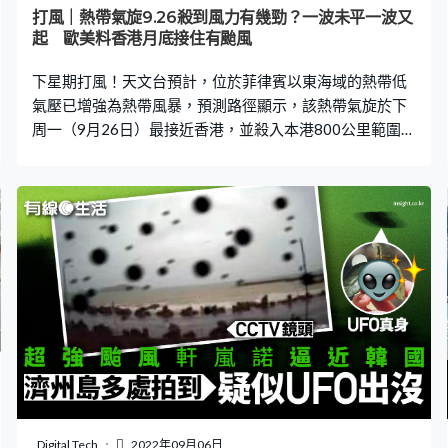
慢性感染則可能需要較長時間治理。 類鼻疽常見病徵 類鼻
打風｜熱帶氣旋9.26殺到風力有幾勁？一波未平一波又
疽可透過接觸患者的血液或體液傳播，常見病徵包括發
起 歐美料香港月底接住有颱風
燒、頭痛、局部痛楚或腫脹、潰瘍、胸痛、咳嗽、咳血及
下星期打風！天文台預計，位於菲律賓以東海域的熱帶低
局部淋巴結腫大
氣壓已增強為熱帶風暴，預測路徑顯示，該熱帶氣旋於下
周一（9月26日）最接近香港，並殺入本港800公里範圍。
本港周末開始風大有驟雨，離岸間中吹6級風，強度相等於
「3號波」。一波未平一波又起，天文台預告，一個廣闊低
壓區會在下周中至後期為南海帶來不穩定天氣，發展存在
變數，歐、美天氣預測系統亦不約而同預測，月底再有熱
帶氣旋靠近本港。 天文台指，位於菲律賓以東海域的熱帶
氣旋，會在未來一兩日大致移向呂宋北部一帶，並有機會
在下周初至中期橫過南海中至北部，同時受東北季候風的
共同影響下，廣東沿岸風勢仍然頗大及有驟雨。 下周初有
幾陣狂風驟雨 按照目前的預測路徑，該熱帶氣旋將會在下
周一上午，會以「熱帶風暴」姿態殺入本港800公里範
圍，中心附近最高持續風速為每小時85公里，預料下周二
（9月27日）上午會增強為「強烈熱帶風暴」，趨向海南
一帶。天文台預計，本周末起本港風勢漸增強，至下周初
Digital Tech
2022年09月06日