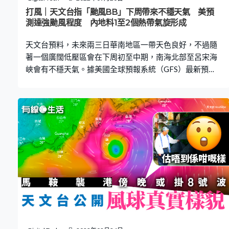
「奈格」颱風，但路徑不確定性很大。吳德榮說，本周五
打風｜天文台指「颱風BB」下周帶來不穩天氣 美預
至下周一（28日至31日）迎風面水氣逐日增多，大台北、
測達強颱風程度 內地料1至2個熱帶氣旋形成
東半部的局部雨亦逐日增多，雨勢大小，需視乎擾動靠近
天文台預料，未來兩三日華南地區一帶天色良好，不過隨
的程度。 歐美電
著一個廣闊低壓區會在下周初至中期，南海北部至呂宋海
峽會有不穩天氣。據美國全球預報系統（GFS）最新預
測，一道低壓區將於菲律賓以東形成，採取向西移動路
徑，料下周四（29日）在香港以西的陽江市一帶登陸，強
度最高達強颱風程度。 周末風大有驟雨 天文台指，一股清
勁至強風程度的東北季候風，會在未來兩三日影響華南沿
岸，該區天色普遍良好，預料明日部分時間有陽光，風勢
頗大及乾燥。受季候風補充影響，本港周末期間沿岸地區
風勢頗大及有幾陣驟雨。 低壓區是所有颱風都會必經的最
初階段，可以說是「颱風BB」，但最終能否出世或成長，
則要視乎眾多因素。天文台指，一個廣闊低壓區會在下週
初至中期，為南海北部至呂宋海峽帶來不穩定天氣。 美料
低壓區西移 料陽江市一帶登陸 據美國全球預報系統
（GFS）預測，一道低壓區將於本周六（9月17日）於菲
律賓以東形成，之後向西移動，至下周四在香港以西的陽