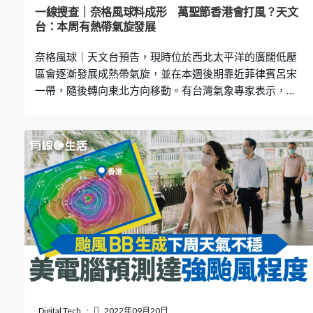
飛。 但如果吹東南或西北風，風向可能會與跑道形成直
一線搜查｜奈格風球料成形 萬聖節香港會打風？天文
角，並打橫吹向跑道，就會形成側風 ( Crosswind )。強大
台：本周有熱帶氣旋發展
的側風可能會影響到飛機升降時
奈格風球｜天文台預告，現時位於西北太平洋的廣闊低壓
區會逐漸發展成熱帶氣旋，並在本週後期靠近菲律賓呂宋
一帶，隨後轉向東北方向移動。有台灣氣象專家表示，本
周三（10月26日）前可能發展出「奈格」颱風，但路徑不
確定性仍很大，下周一（10月31日）萬聖節本港會否受颱
風影響，還看颱風走勢。 天文台預測，明日（10月26日）
初時風勢頗大，離岸及高地吹6級風，氣溫介乎22度至27
度，相對濕度介乎50%至75%；受一股東北季候風補充影
響，下週初至中期廣東沿岸北風增強，天氣非常乾燥。另
外，預料現時位於西北太平洋的廣闊低壓區會逐漸發展成
熱帶氣旋，並在本周後期靠近呂宋一帶，隨後轉向東北方
向移動，大致移向琉球群島。 台氣象專家：發展成颱風機
率高 內地中央氣象台指出，未來10天，西北太平洋將有1
至2個熱帶氣旋生成，或影響中國南海海域。台灣中央大學
大氣系兼任副教授吳德榮在其專欄表示，菲律賓東面海面
有熱帶擾動，發展成颱風的機率高，本周三前可能發展出
Digital Tech
2022年09月20日