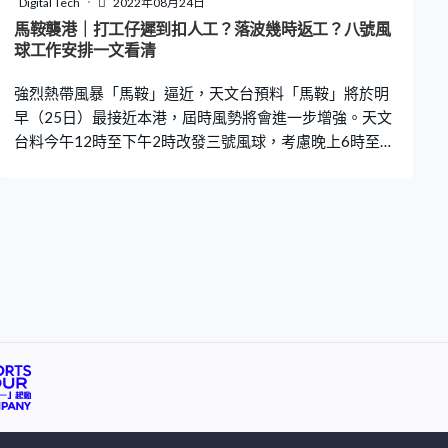
Digital Tech
2022年08月24日
風力達17級，即風力達每小時約216至252公里，威力絕
馬鞍襲港｜打工仔遲到扣人工？落波幾時返工？八號風
對不容忽視。 （全文完）
球工作安排一文看清
強烈熱帶風暴「馬鞍」逼近，天文台預料「馬鞍」將於明
早（25日）最接近本港，屆時風勢將會進一步增強。天文
台料今午12時至下午2時改發三號風球，考慮晚上6時至9
時發出8號烈風或暴風信號。每逢遇上打風落雨這些惡劣天
氣，一眾打工仔最緊張就是「使唔使返工」。有些公司指
引未必清晰，令員工一頭霧水。究竟發出紅色暴雨、黑色
暴雨或八號風球，打工仔需要返工嗎？可否提早收工？遲
到缺勤又會否扣人工？ 以下根據勞工處《颱風或暴雨警告
下的工作守則》、《颱風及暴雨警告下工作安排（參考指
引）》及《僱員補償條例》，整合了一眾打工仔常見的疑
惑。 紅雨／黑雨／八號風球要上班？ 當黃色或紅色暴雨警
告信號生效期間，僱員應如常上班。如僱員遇到實際困難
未能上班，例如因道路阻塞、公共交通服務受影響、水浸
或山泥傾瀉，應盡快通知主管。 當黑色暴雨警告信號或八
號風球生效期間，除必要人員外，不應要求其他僱員上