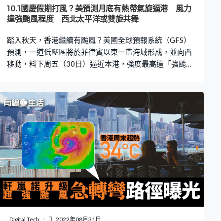
作地點上班。而僱主則應以僱員安全為先，不應要求必要
10.1國慶假期打風？美預測月底有熱帶氣旋逼港 風力
人員即時前往工作地點。 可否提早收工？ 如果紅色或黑色
達強颱風程度 西北太平洋或雙旋共舞
暴雨警告信號在工作時間內發出，除非有危險，否則在戶
踏入秋天，香港繼續有颱風？美國全球預報系統（GFS）
內工作的僱員應如常工作。而在戶外
預測，一道低壓區將於菲律賓以東一帶海域形成，並向西
移動，料下周五（30日）逼近本港，強度最高達「強颱
風」程度。天文台預計，一個廣闊低壓區將會在下週初至
中期，為南海北部至呂宋海峽帶來不穩定天氣。距離10月
1日國慶假期還有一段日子，會否打風仍是未知知數，但有
意進行外戶活動的朋友，記得緊貼留意風暴消息。 季候風
來襲 周末風大有驟雨 天文台指，一股清勁至強風程度的
東北季候風會在未來一兩日影響華南沿岸，該區天色普遍
良好。受季候風補充影響，周末期間沿岸地區風勢頗大。
此外，一個廣闊低壓區會在下周初至中期為南海北部至呂
宋海峽帶來不穩定天氣。 美料下周五逼港 達強颱程度 美
國全球預報系統（GFS）預測，一道低壓區將於本周五（9
月23日）於菲律賓以東形成，之後向西移動，至下周五逼
近香港，甚至進入本港400公里範圍，GFS料該低壓區海
平面中心最低氣壓為963hPa，達強颱風程度。 除了有熱
Digital Tech
2022年08月31日