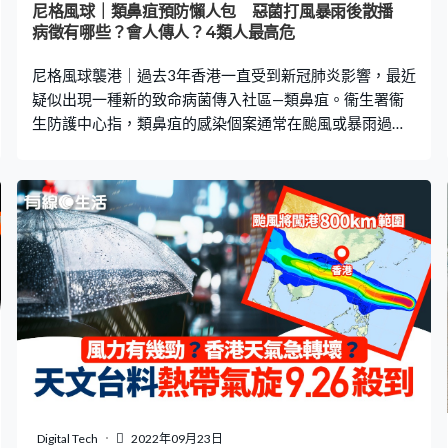
尼格風球｜類鼻疽預防懶人包 惡菌打風暴雨後散播
病徵有哪些？會人傳人？4類人最高危
尼格風球襲港｜過去3年香港一直受到新冠肺炎影響，最近
疑似出現一種新的致命病菌傳入社區—類鼻疽。衞生署衞
生防護中心指，類鼻疽的感染個案通常在颱風或暴雨過後
出現，呼籲市民多加警惕，如若出現病徵，應盡快求醫。
本港2022年共錄得34宗人類感染類鼻疽個案，當中6人不
幸離世。《有線健康》下文整理了類鼻疽常見病徵、4類高
危人士、潛伏期等詳情，並提供7個預防貼士。 深水埗成
重災區 衞生防護中心表示截至10月25日，香港今年共接獲
34宗人類感染類鼻疽個案，患者年齡介乎42至93歲，大部
分病人患有長期病患及免疫力弱，居住地點遍布觀塘、黃
大仙、西貢、葵青、東區和油尖旺，而重災區則是深水埗
區，共有20宗個案，2022年累計6人死亡。 什麼是類鼻
疽？ 根據衛生署資料，類鼻疽是一種由類鼻疽伯克氏菌引
致的疾病，於東南亞（例如新加坡、泰國）和澳洲北部較
盛行，類鼻疽的潛伏期通常為2至4星期。現時全球均未有
針對類鼻疽的預防疫苗，一般會使用抗生素治療，而一些
Digital Tech
2022年09月23日