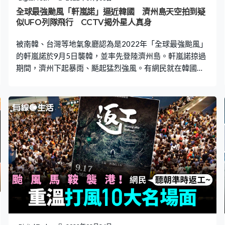
本港有狂風驟雨，市區氣溫介乎攝氏26度至30度，離岸間
全球最強颱風「軒嵐諾」逼近韓國 濟州島天空拍到疑
中吹6級風，風力達3號波程度。 月底再有熱帶氣旋襲港？
似UFO列隊飛行 CCTV揭外星人真身
一波未平一波又起。天文台指，一個廣闊低壓區會在下周
被南韓、台灣等地氣象廳認為是2022年「全球最強颱風」
中至後期為南海帶來不
的軒嵐諾於9月5日襲韓，並率先登陸濟州島。軒嵐諾掠過
期間，濟州下起暴雨、颳起猛烈強風。有網民就在韓國論
壇上上傳了一則名為「實時濟州CCTV」的帖文，可以看
到多處CCTV正捕捉颱風下的濟州。16格CCTV畫面中的幾
個鏡頭竟然都拍到UFO（不明飛行物體）疑似出沒，引起
網民熱議！到底真的是颱風把外星人也吹來了嗎？一起來
看看。 「最強颱風」軒嵐諾捲起4層高巨浪 「最強颱風」
軒嵐諾最先登陸濟州島之後到釜山。濟州在9月5日早上6
時已宣布進入最高級別戒備狀態。在軒嵐諾掠過期間，可
以看到環海的濟州島捲起4層高巨浪。有CCTV拍到一名男
子在晚上跑到海邊，直播軒嵐諾掀起的大浪，結果下一秒
一個高浪把他整個人掀起後，更把他吞噬，險象環生。除
了強風巨浪，軒嵐諾把「外星人」也吹來了。 UFO出沒注
意？ 隨着颱風直接進入，濟州島不僅下起暴雨，還颳起了
猛烈的強風。軒嵐諾捲襲濟州期間，有網民在韓國論壇上