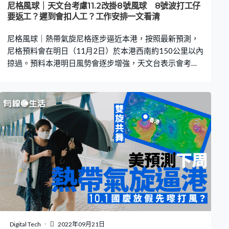
尼格風球｜天文台考慮11.2改掛8號風球 8號波打工仔
要返工？遲到會扣人工？工作安排一文看清
尼格風球｜熱帶氣旋尼格逐步逼近本港，按照最新預測，
尼格預料會在明日（11月2日）於本港西南約150公里以內
掠過。預料本港明日風勢會逐步增強，天文台表示會考慮
在明日日間發出八號烈風或暴風信號。 每逢遇上打風落雨
這些惡劣天氣，一眾打工仔最緊張就是「使唔使返工」。
有些公司指引未必清晰，令員工一頭霧水。八號風球，打
工仔需要返工嗎？落波後要上班？遲到缺勤又會否扣人
工？即睇下文拆解。 以下資料根據勞工處《颱風或暴雨警
告下的工作守則》、《颱風及暴雨警告下工作安排（參考
指引）》及《僱員補償條例》，整合了一眾打工仔常見的
疑惑。 紅雨／黑雨／八號風球要上班？ 當黃色或紅色暴雨
警告信號生效期間，僱員應如常上班。如僱員遇到實際困
難未能上班，例如因道路阻塞、公共交通服務受影響、水
浸或山泥傾瀉，應盡快通知主管。 當黑色暴雨警告信號或
八號風球生效期間，除必要人員外，不應要求其他僱員上
班。而必要人員在安全的情況下，需按協定的安排返回工
Digital Tech
2022年09月21日