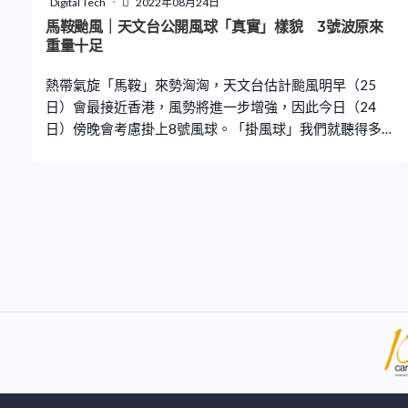
Digital Tech
2022年08月24日
江市一帶登陸，GFS料該低壓區海平面中心最低氣壓為
馬鞍颱風｜天文台公開風球「真實」樣貌 3號波原來
955 hPa，達強颱風程度。歐洲中期天氣預報中心
重量十足
（ECMWF）的預測指，該低壓區下周四會在台灣以東海
熱帶氣旋「馬鞍」來勢洶洶，天文台估計颱風明早（25
域集結。 內地中央氣象台表示，未來1
日）會最接近香港，風勢將進一步增強，因此今日（24
日）傍晚會考慮掛上8號風球。「掛風球」我們就聽得多，
但到底風球真正樣子是怎樣？天文台早前在YouTube上載
了不少氣象冷知識影片，為大家公開風球「真實」樣貌。
3號風球重量達25公斤 天文台前總科學助理屈錦城分享，
1977年時，3號風球的體積是1.2米長，1.2米闊，１.5米
高，重量約25公斤。早前，風球是需要用人手掛上去，後
來就轉為用電。六、七十年代期間，全香港共有42個信號
站掛風球，後來逐步減少，到2002年1月1日，最後一個在
長洲的信號站正式關閉。 9號風球最初由鐵打造 天文台前
總科學助理繆亮邦表示，當時他們接到通知後，就會將風
球放在外面，然後人手絞上信號站，待風球固定好，再鎖
實它。天文台前高級學術主任謝偉明指，起初9號風球是用
鐵造，所以較重，後來為了輕便和安全，就改用帆布去製