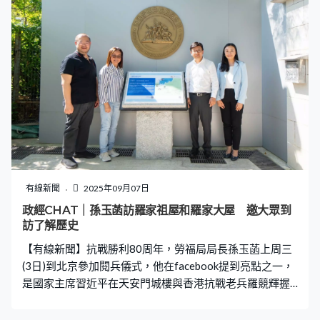
有線新聞
2025年09月07日
政經CHAT｜孫玉菡訪羅家祖屋和羅家大屋 邀大眾到
訪了解歷史
【有線新聞】抗戰勝利80周年，勞福局局長孫玉菡上周三
(3日)到北京參加閱兵儀式，他在facebook提到亮點之一，
是國家主席習近平在天安門城樓與香港抗戰老兵羅競輝握
手致意。 他前日就與政治助理傅曉琳去到這位老兵的故鄉
─ 北區沙頭角南涌羅屋村「羅家祖屋」，還與羅家後人、