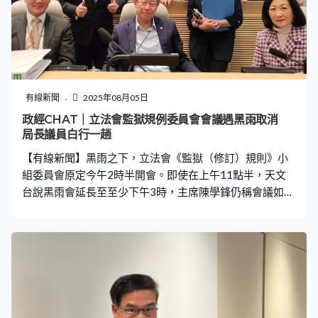
所做，序言所寫的都是任末的感受。 政圈一直盛傳來屆立
法會要「大換血」三分一人，除了部分表現平平的議員之
外，有傳某些言論出位的議員，都未必留得低。不過傳聞
歸傳聞，立法會選舉提名期10月24日開始，究竟誰人去馬
誰落馬，屆時便一清二楚。
有線新聞
2025年08月05日
政經CHAT｜立法會監獄規例委員會會議遇黑雨取消
局長議員白行一趟
【有線新聞】黑雨之下，立法會《監獄（修訂）規則》小
組委員會原定今午2時半開會。即使在上午11點半，天文
台說黑雨會延長至至少下午3時，主席陳學鋒仍稱會議如
常。一眾委員和保安局局長鄧炳強下午到達立法會準備開
會，怎料於會議開始前10分鐘獲立法會秘書處通知會議取
消。 委員之一的新民黨主席葉劉淑儀在Facebook上載委員
和鄧炳強在會議室內的合照，記錄黑雨之下仍然齊人開
會，說會議無法進行是因為立法會秘書處的技術故障。會
議將順延一天至明日下午同一時間舉行。