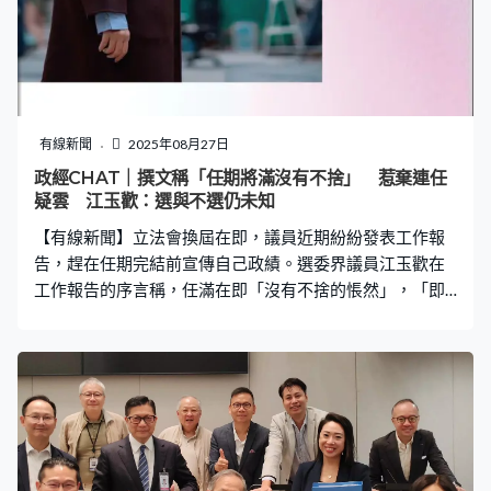
有線新聞
2025年08月27日
政經CHAT｜撰文稱「任期將滿沒有不捨」 惹棄連任
疑雲 江玉歡：選與不選仍未知
【有線新聞】立法會換屆在即，議員近期紛紛發表工作報
告，趕在任期完結前宣傳自己政績。選委界議員江玉歡在
工作報告的序言稱，任滿在即「沒有不捨的悵然」，「即
便自己未來不再以議員身份服務，養分會換另一方式留在
此地」，驟眼彷如告別感言。 這一篇長近2000字的序言
中，江玉歡指自己未曾辜負「議員」二字的份量，指未來
「即便不再以『立法會議員』的身份服務」，仍會換一種
方式，可能更頻繁走入社區，或繼續關注民生議題。 究竟
是否暗示放棄競逐連任? 記者向江玉歡查詢，她回覆指「選
還是不選還是未知之數」，強調自己任內工作並非為連任