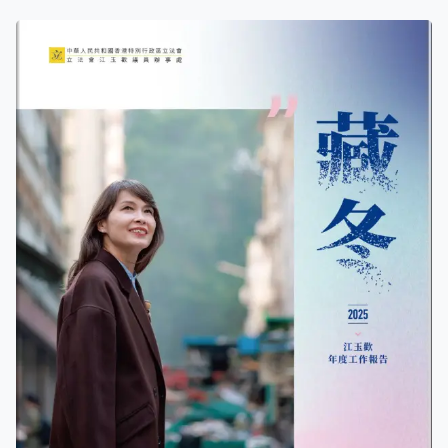
徐英偉耳中，徐一度向梁君彥發律師信。 兩位主角梁君彥
和徐英偉今日一同在立法會見記者，徐英偉帶上朋友陪
同。梁君彥稱與徐英偉認識多年，關係一直良好，稱讚對
方「有誠信、勤奮、操守好」，擔任局長時對議員提問認
真，當時離開政府是「體現問責、顧全大局」，希望今次
事件不影響徐的工作。被問到報道是否屬實，梁君彥說當
日正回應傳媒問及議員發生不同情境，會如何處理，目的
是解釋履職機制，他一再強調是「case by case」，「記憶
中無任何指控」。至於是否有提及徐英偉，梁君彥說，有
人提及個案關於徐英偉，他記憶中答案是「正面」，不解
為何產生誤會，所以出來解釋。徐英偉就說自己當時不在
場，難以評論其他事情，今日聽到大主席的發言，認為大
家合作無間；至於有否發律師信，徐說大家認識多年，有
很多溝通方式。那是否一場誤會? 徐說「答你唔到」，梁君
彥就說「大家同見記者，即係無事啦」。被問到有否外遇
或婚外情，徐英偉斷言「一定無」。