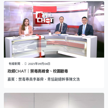
羅競輝的表外甥許楨傾談，了解這段抗戰歷史。 一行人隨
後到訪位於沙頭角石涌凹的三級歷史建築「羅家大屋」，
「羅家大屋」現改建為香港沙頭角抗戰紀念館，孫玉菡介
紹這座由巴拿馬華僑羅奕輝於1930年興建的大屋，在日佔
時期成為東江縱隊港九獨立大隊的活動基地及交通站，在
抗日活動中舉足輕重，令人感動的是，羅家共有11位成員
毅然投身中國共產黨領導的抗日游擊隊，是香港舉家抗日
的傑出代表。 孫玉菡說香港於抗戰時期並不是旁觀者，而
是共同經歷烽火歲月的見證者和參與者，中共抗戰遺址遍
佈全港，誠邀大眾到訪參觀，一方面銘記歷史，也更加珍
惜今日來之不易的和平。
有線新聞
2025年09月04日
政經CHAT｜禁毒高峰會、校園驗毒
嘉賓：禁毒專員李基舜、青協副總幹事陳文浩