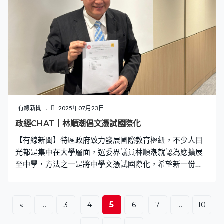
有線新聞
2025年07月23日
政經CHAT｜林順潮倡文憑試國際化
【有線新聞】特區政府致力發展國際教育樞紐，不少人目
光都是集中在大學層面，選委界議員林順潮就認為應擴展
至中學，方法之一是將中學文憑試國際化，希望新一份
《施政報告》會採納。 林順潮解釋，內地大學對文憑試考
生的收錄門檻比內地高考生低，換言之透過DSE更易考取
有名大學；又建議當局放寬資助中學招生限制，容許「一
5
«
...
3
4
6
7
...
10
校兩制」招收非本地生，讓這些學生應試後可升讀內地大
學、本港大學甚至海外大學，長遠更應將文憑試國際化，