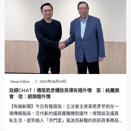
News Editor
2025年08月29日
政經CHAT｜傳梁君彥爆徐英偉有婚外情 梁：純屬誤
會 徐：絕無婚外情
【有線新聞】今日有報道指，立法會主席梁君彥早前在一
場傳媒飯局，交代新的議員履職機制運作，席間談及議員
私生活，提到捲入「洪門宴」風波而辭職的前民政事務局
局長徐英偉，指對方涉及「桃色風波」，報道說言論傳到