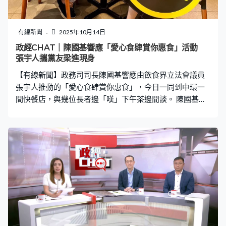
有線新聞
2025年10月14日
政經CHAT｜陳國基響應「愛心食肆賞你惠食」活動
張宇人攜黨友梁進現身
【有線新聞】政務司司長陳國基響應由飲食界立法會議員
張宇人推動的「愛心食肆賞你惠食」，今日一同到中環一
間快餐店，與幾位長者邊「嘆」下午茶邊閒談。 陳國基在
Facebook說，今次第三輪推出新活動，長者可以優惠價
$15享用美味餐點享用下午茶，參與的集團由6間增至7
間，亦準備了更多適合長者的美食選擇。他說樂見長者吃
得滋味，希望這些優惠能為獨居長者、雙老住戶及隱蔽長
者傳遞社會的溫度與關懷。 張宇人周末宣布不競逐連任立
法會議員，說是考慮到一國兩制發展、飲食界需要，外界
關注誰人接棒，政圈盛傳他的自由黨黨友、南區區議員梁
進是人選之一。這次與陳國基下午茶，梁進都有出席。至
於梁進本人有否興趣接棒，他早前回覆傳媒查詢說期望業
界支持有能力和有心人參選。