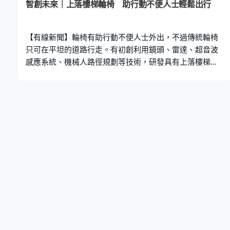
智創未來｜上落樓梯輪椅 助行動不便人士輕鬆出行
【有線新聞】輪椅有助行動不便人士外出，不過傳統輪椅
只可在平坦的道路行走。有初創利用鏡頭、雷達、超音波
感應系統、機械人路徑規劃等技術，研發具有上落樓梯、
防碰撞等功能的智慧輪椅，便利輪椅使用者出行，也可以
減少他們外出時的受傷機會。