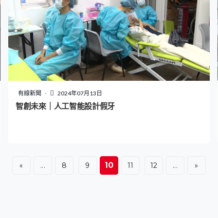
有線新聞
2024年07月13日
智創未來｜人工智能設計假牙
10
«
...
8
9
11
12
...
»