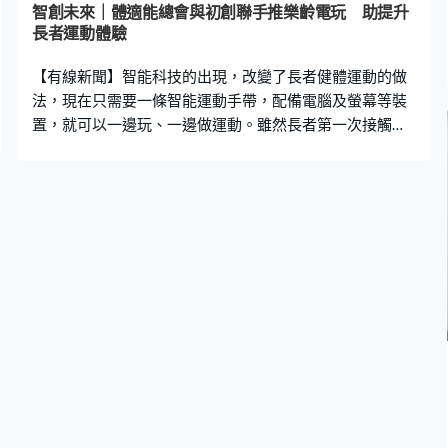
智創未來｜體適能總會與初創聯手推樂齡電玩 助提升
長者運動體驗
【有線新聞】智能科技的出現，改變了長者健體運動的做
法，現在只需要一條智能運動手帶，配備電腦及螢幕等裝
置，就可以一邊玩、一邊做運動。雖然長者第一次接觸這
些新科技，但都能輕易上手，證明打機並不是年輕人的專
利。今次跨業界的合作，體現了科技帶來的好處，同時亦
讓整個活動變得更有趣、更多元化。中國香港體適能總會
行政總監黃永森期望，日後能夠繼續與不同的專業團隊合
作，透過創新科技改善長者的生活質素。