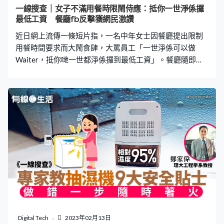
敵海景 即睇2月16日早上7時各區氣溫： 打鼓嶺：10度 上
一線搜查｜女子不滿用餐時限鬧侍應：抵你一世淨係攞
水：12度 流浮山：12度 石崗：12度 大埔：12度 屯門：
最低工資 餐廳fb反擊獲網民激讚
13度 青衣：14度 沙田
近日網上流傳一條短片指，一名中年女士因餐廳提出限制
用餐時間要求而大鬧食肆，大罵員工「一世淨係可以做
Waiter，抵你哋一世都淨係攞到最低工資」。餐廳隨即於
上周五（10日）於社交平台專頁發文反擊，帖文獲得一眾
網民支持。 東南亞菜印尼餐廳「峇里堂」，日前在社交平
台以「欺凌和橫蠻霸道的本質是歧視 請停止歧視餐飲從業
員」為題，公開事件片段。帖文指，上周五中午，餐廳開
門營業不久便有中年女士內進，他們一行5人用餐。 餐廳
稱，由於臨近午餐繁忙時間，侍應見客人未到齊，便向女
士提醒餐廳有限時用餐規定，入座起計80分鐘，中年女士
聞言即感不滿。餐廳指，「該位女士聽到有呢個「規條」
後，就即刻好似上咗身咁，用粗暴嘅語調去謾罵我哋嘅同
事」。 帖文引述該名女士指，餐廳尚餘多個空位，又指若
非家中兩位八旬老人家想到餐廳用膳，根本不會光顧。餐
廳員工起初亦曾多次安撫女士情緒，並提出不限用餐時
間，惟女士更為激動，「點知佢仲嬲，話佢唔入，佢唔係
Digital Tech
2023年02月13日