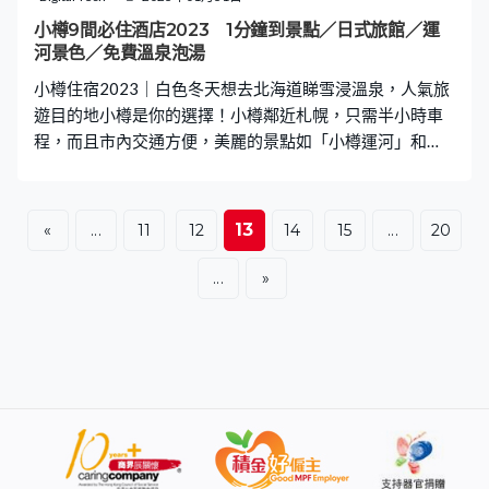
小樽9間必住酒店2023 1分鐘到景點／日式旅館／運
河景色／免費溫泉泡湯
小樽住宿2023｜白色冬天想去北海道睇雪浸溫泉，人氣旅
遊目的地小樽是你的選擇！小樽鄰近札幌，只需半小時車
程，而且市內交通方便，美麗的景點如「小樽運河」和
「小樽港口」肯定會為你的旅程增添浪漫休息。本篇推介
會依酒店位置分為「小樽運河附近」、「鐵路站附近」、
「小樽郊區」三個部份。 更多日本住宿推介： 東京7間新
13
«
...
11
12
14
15
...
20
酒店，全部新裝修，更加有溫泉、桑拿，鄰近JR🤩 10間大
阪新開張的酒店，鄰近梅田／難波／心齋橋，方便
...
»
Shopping，舒適度滿分🤩 日本出名浸溫泉！10間大阪溫泉
酒店，座落難波、心齋橋超近JR站，極高CP！🤩 小樽運河
附近： 【1】Nord小樽酒店（Hotel Nord Otaru） 屹立在
日本北方小樽運河畔，距離JR小樽站約12分鐘步程，走到
小樽運河、堺町通商店街、小樽博物館都只要1分鐘。收費
酒店停車場供有足夠停車位，適合自駕遊的旅客。外觀和
大廳使用歐式建築風格，內部採用溫暖木色裝潢。房間擁
有足夠空間，基本配備如雪櫃、熱水煲等一應俱全。 查看