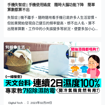
皮變綠、發芽、塊莖受損，或進食時發現味道變苦、口腔
手機失智症 | 手機使用過度 隨時大腦功能下降 簡單
有灼熱感，就代表薯仔已產生天然毒素「配糖生物鹼」，
算數都算不出
不可再吃。薯仔應存放在陰涼乾爽的地方，煮食前應削
失智症 | 機不離手，隨時隨地看手機已是許多人生活習慣。
皮，並把有損傷、腐爛、發綠及發芽的地方切走
但如果開始發現自己健忘的頻率變高、想不出人名、算不
出簡單算數、工作中的小失誤變多等狀況，便要多加小心
了，因為你可能隨時患上手機失智症。想知自己有無患
病？即看下文了解相關病徵。 根據《日本產經新聞》報
導，一旦手機成癮，可能引發「手機失智症」。這個症狀
以往失智症患者以高齡者居多，但最近幾年有年輕化趨
勢。 長時間用手機瀏覽社交網站、網購、玩遊戲、追劇的
人士，他們的大腦持續吸收過量資訊，降低腦部血液流
動，增加前額葉負荷，腦部機能或會降低，而且較容易患
上手機失智症。患者的症狀與失智症相似，大多會忘記人
名、工作容易犯錯，甚至算不出簡單算數。 以下10個患上
手機成癮的症狀，即Check自己有無中招： 手機成癮10大
症狀 1. 一有空閒時，便習慣性掏出手機 2. 習慣直接用手機
拍下要記錄的內容 3. 身邊最親近的人的電話號碼也記不住
4. 隨時隨地留意新消息 5. 突然想不起某些字怎麼寫 6. 記不
Digital Tech
2023年02月09日