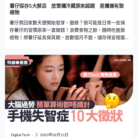
閒置了一段時間無用要再使用的話，應先開動吹風模式，
薯仔保存5大禁忌 放雪櫃冷藏原來超錯 易爛兼有致
把抽濕機內灰塵吹出來，確保出風口暢順無阻。 2. 存放在
癌物
平穩的位置 存放及使用抽濕機時，應把機身直立安放在平
薯仔買回家數天便開始發芽、變綠？很可能是日常一些保
穩的地方，避免把
存薯仔的習慣原來一直做錯！浪費食物之餘，隨時吃進致
癌物！想薯仔延長保質期、放數個月不變，儲存得宜相當
重要。《有線生活》下文為你整理了薯仔5大保存禁忌，快
看看自己有沒有做對！ 保存不當，自然或人工光線會促進
薯仔發芽還會變綠，產生「配糖生物鹼」
（glycoalkaloids）的防禦性毒素。由於薯仔變綠只是外皮
變化，如果切開後中間仍是黃色，毒素有機會未蔓延到中
心，將發芽、綠色的部份切走，理論上是可食用。然而，
一般消費者未必有能力評估毒素蔓延多深，具一定風險。
在變綠、損壞或腐爛的薯仔中，發芽薯仔毒素含量更高，
甚至產生致癌物。如果大量食用，30分鐘至12小時內，有
機會出現急性症狀，包括嘔吐、胃痙攣和腹瀉，嚴重者更
會出現顫抖、神志不清和視力模糊等。這種毒素十分耐
熱，即使高溫烹煮也不能減少其含量，所以最好將薯仔丟
棄不要食用。 根據香港食物安全中心網頁，如發現薯仔表
Digital Tech
2023年02月11日