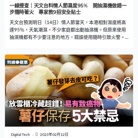
乞衣，唔使施捨」。 更多熱門文章 警方揭Carousell最新釣
一線搜查｜天文台料情人節濕度95% 開抽濕機做錯一
魚詐騙 31賣家被騙信用卡資料失39萬 一招識穿假網站
步隨時著火 專家教9招安全貼士
大角咀搭的士小朋友嘔吐 港媽拒賠$500清潔費 律師拆
天文台預測明日（14日）情人節當天，本港相對濕度將高
解司機可否追
達95％，天氣潮濕，不少家庭都出動抽濕機。但原來使用
抽濕機都有不少要注意的地方，錯誤使用隨時引致火警。
《有線生活》整合了機電工程署、消費者委員會、以及理
工大學電機工程學系教授鄭家偉的意見，列出抽濕機安全
使用9大貼士及正確使用步驟，即看下文了解！ 更多熱門
文章： 一線搜查｜內地通關二維碼「黑碼」申請教學 健
康申報3大方法一文看｜附申報網址 東京13間新酒店
2023 3分鐘到JR！免費溫泉／房內桑拿／無邊際泳池 6
人家庭可入住 抽濕機安全使用9大貼士 近日天氣相當潮
濕，又是抽濕機出動的時候。開動麈封已久的抽濕機前，
不妨看一看以下9個抽濕機安全使用貼士，避免家居意外發
生。 1. 長時間沒開抽濕機 應先開吹風模式 鄭家偉指，抽
濕機並非經常使用的家電，抽濕機如果長時間閒置，會積
聚塵埃，導致運作不暢順。除了影響抽濕效果及散熱情
況，嚴重更有機會出現過熱短路，甚至引起火警。因此，
Digital Tech
2023年02月12日