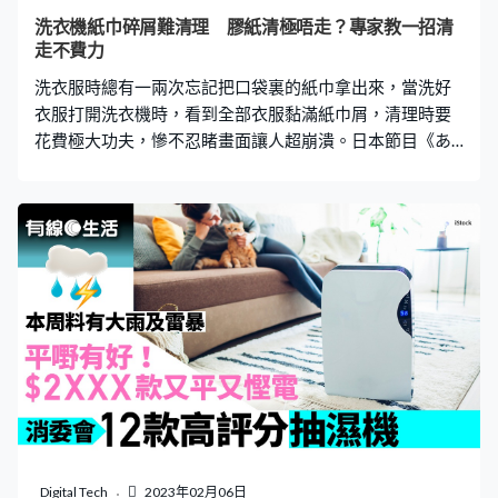
無法排出，會引起身體水腫。另外，大量水分會讓身體的
洗衣機紙巾碎屑難清理 膠紙清極唔走？專家教一招清
電解質不平衡，形成腎臟負擔，加速腎功能的損害。 三、
走不費力
肝病患者 肝病患者，尤其是肝硬化、肝癌、肝衰竭等，由
洗衣服時總有一兩次忘記把口袋裏的紙巾拿出來，當洗好
於無法製造血液中的白蛋白，
衣服打開洗衣機時，看到全部衣服黏滿紙巾屑，清理時要
花費極大功夫，慘不忍睹畫面讓人超崩潰。日本節目《あ
りえへん∞世界》就有專家教大家用簡單一招，輕鬆清走紙
巾碎屑！ 專家實測：柔順劑輕鬆送走紙巾碎 衣物滿佈紙巾
碎屑很難脫落，網傳有幾種清走紙巾屑方法，例如用膠紙
慢慢黏走、用百潔布擦掉及用風筒強風將烘乾紙巾屑吹走
等，不過上述方法費時費力，讓人崩潰。日本節目《あり
えへん∞世界》中，專家就分享了如何一招清走紙巾碎。原
來只要將衣服放回洗衣機，加入柔順劑再洗一次，便可以
不費吹灰之力，簡單快捷地清除紙巾碎！ 專家指出，柔順
劑裏含「界面活性劑」，有分解滲入的效果，讓衣服變得
順滑。只要加入柔順劑，把衣服重新洗一次，配合水流和
離心力，紙碎就會隨之滑落，輕鬆將九成紙碎清走！等到
衣服曬乾後甩一甩，紙碎就會自然掉落，無需再用膠紙或
黏筒滾輪把紙碎黏走。 節目播出後，不少網民紛紛實測，
Digital Tech
2023年02月06日