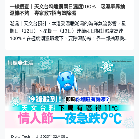
住自己最近搜尋過的內容 7. 沒有手機就無法找回出發地點
一線搜查丨天文台料連續兩日濕度100% 吸濕單靠抽
8. 看到熟悉臉孔卻想不起名字 9. 注意力難隼中 經常犯低級
濕機不夠 專家教7招有效除濕
錯誤 10. 大腦和身體經常出
潮濕｜天文台預計，本港受溫暖潮濕的海洋氣流影響，星
期日（12日）、星期一（13日）連續兩日相對濕度高達
100%。在極度潮濕環境下，要除濕防霉，靠一部抽濕機可
能不夠，有日本生活網站就分享7大實用除濕方法，助你保
持家居乾爽，即睇下文了解。 潮濕環境會令衣服晾極不
乾、地板、天花板、牆身亦會出水點，嚴重者更會出現霉
菌。日本生活網站オリーブオイルをひとまわし日前分享7
大不需要抽濕機的除濕方法，一起來看看！ 更多熱門文章
泰媒報道中國客拜四面佛 遇黑心小販被劏 胡慧沖警告
小心6種騙局 教7字錦囊自保 河口湖酒店16間推介 人均
$200！富士山絕景／露天溫泉／一泊二食／免費早餐 7個
超實用除濕技巧｜在家輕鬆吸濕 【1】打開門窗 保持空氣
流通，是對付濕氣基本動作，要防止濕氣積聚，大家可以
趁氣候相對乾燥時，打開門窗，保持空氣流通，加速水分
蒸發。 【2】開風扇吹走濕氣 開動風扇能使空氣循環，防
止濕氣在一個位置積聚，建議可以用風扇為衣櫃或沒有窗
Digital Tech
2023年02月08日