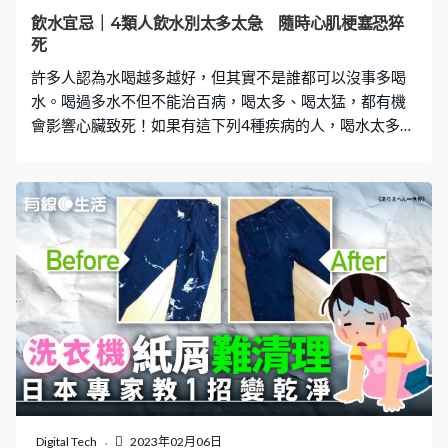
東北風4至5級，初中離岸間中6級。 下星期三（15日）最
飲水宜忌｜4類人飲水別太多太急 隨時心肌梗塞恐猝
低氣溫進一步跌至14度。根據天文台自動分區天氣預報顯
死
示，下星期三早上7時，新界地區如流浮山、上水、大埔等
許多人認為水喝越多越好，但其實不是誰都可以沒事多喝
地區，只
水。喝過多水不但不能治百病，喝太多、喝太猛，都有機
會影響心臟致死！如果有這下列4種疾病的人，喝水太多更
隨時惹來殺身之禍！ 水雖然不可或缺，但也不是多多益
善，越多越好。根據衛生署建議，人每天應喝至少6至8杯
流質飲品(以1杯約240毫升計算)。這僅是一個參考指標，
實際上人每天所需要攝取的水分都要視乎活動量、性別、
健康狀況、身處的環境等不同因素而定。喝太多水除了可
造成身體水腫，還會讓器官造成負擔、引起猝死。 4類人
忌喝水太多太急 一、心臟病患 水分被人體吸收後會進入血
液，造成血液容量變多、壓力變大。心臟是運送血液的馬
達，壓力愈大，心臟的負荷就愈大。一般正常人也不能喝
水喝太急、1分鐘內猛灌1公升，心臟為了輸送血液而加快
收縮，有機會引起心悸，心臟病人士更可能造成心肌梗
塞、猝死。 二、腎臟病患 水分大部分是由腎臟代謝，腎臟
病患腎小球功能不全、過濾速度慢，身體出現大量水分時
Digital Tech
2023年02月06日