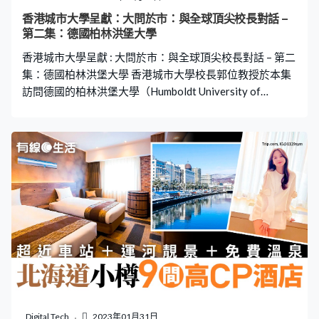
香港城市大學呈獻：大問於市：與全球頂尖校長對話 –
第二集：德國柏林洪堡大學
香港城市大學呈獻 : 大問於市：與全球頂尖校長對話 – 第二
集：德國柏林洪堡大學 香港城市大學校長郭位教授於本集
訪問德國的柏林洪堡大學（Humboldt University of
Berlin）校長扎比內．孔斯特教授（Professor Sabine
Kunst）（任期：2016-2021）。 柏林洪堡大學被譽為
「現代大學之母」，共55位師生、校友獲得諾貝爾獎。郭
校長會在節目中與扎比內．孔斯特校長對談，邀請她分享
德國「洪堡」高等教育的風格，以及對現代教育的願景。
City University of Hong Kong presents “Beyond
Boundaries: Dialogue with Presidents of World’s Leading
Educational Institutions” – Episode 2 : Humboldt
University of Berlin In this episode, President Way Kuo
invite
Digital Tech
2023年01月31日