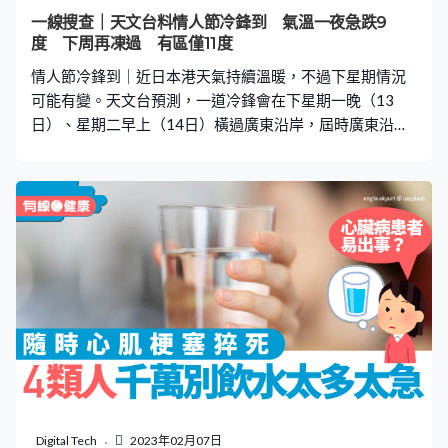
戶的房間通風；室内晾衣服時，也可以用風扇吹走濕氣。
一線搜查｜天文台料情人節冷鋒到 氣溫一夜急跌9
【3】冷氣除濕功能 並非所有香港家庭都有一部抽濕機，
度 下周再凍過 有區僅11度
但其實開動冷氣機當中的除濕功能（Dry Mode），也能調
情人節冷鋒到｜近日本港天氣持續溫暖，不過下星期情況
節室
可能有變。天文台預測，一道冷鋒會在下星期一晚（13
日）、星期二早上（14日）橫過廣東沿岸，屆時廣東沿岸
將顯著轉涼，情人節當日市區最低氣溫為攝氏16度，與前
一日相差9度。其後溫度將進一步下降，有一區更加只有
11度。 更多熱門文章： 一線搜查｜消委會11款高分吸濕
劑 白元／吸濕大笨象／雞仔牌 天氣潮濕防發霉必用河
口湖酒店16間推介 人均$200！富士山絕景／露天溫泉／
一泊二食／免費早餐 天文台指，一股偏東氣流會在未來
兩、三日影響華南沿岸，該區有一兩陣雨及薄霧。受溫暖
潮濕的海洋氣流影響，下周初廣東沿岸有霧，下星期一
（13日）當日氣溫介乎20度至25度，非常潮濕，相對濕度
介乎80%至100%。 打鼓嶺得11度 不過，一道冷鋒預料在
下星期一晚至星期二早上橫過廣東沿岸，屆時本港顯著轉
涼，風勢較大。天文台預料，星期二情人節當天本港最低
氣溫為16度，與前一日最高氣溫比較，相差9度，吹北至
Digital Tech
2023年02月07日