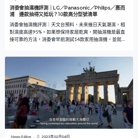
隨後在網上分享實驗成果。結果顯示，衣服上紙巾碎屑幾
消委會抽濕機評測｜LG／Panasonic／Philips／惠而
乎完全清走，網民大讚柔順劑一招非常實用，表示從此不
浦 邊款抽得又抵玩？10款高分型號清單
再害怕紙巾碎屑災難！ 雖然知道了輕鬆清走紙巾碎屑的方
消委會抽濕機評測｜天文台預料，未來幾日天氣潮濕，相
法，但看到整機衣服黏滿衣服的衝擊畫面
對濕度高達95%。如果想保持家居乾爽，開抽濕機是最直
接可靠的方法，消委會早前測試14款家用抽濕機，並就抽
濕效能、能源效率等方面評分，當中有12款型號獲高評分
肯定！打算入手抽濕機的你，快快參考這份報告。 12款樣
本獲4星或以上高評分 消委會早前聯同機電工程署合測試
14款家用抽濕機，價錢介乎$1,899至$5,980不等，並就抽
濕表現、能源效能、安全程度、方便程度作評分。當中有
12款獲4星以上高評分（5星為滿分）。12款高評分抽濕機
清單： 高評分抽濕機1. Panasonic Klook.com 高評分抽濕
機2. Philips 【立即購買】 高評分抽濕機3. Sharp Klook.com
高評分抽濕機4. 惠而浦 高評分抽濕機5. LG 【立即購買】
Klook.com 高評分抽濕機6. 草津 高評分抽濕機7. Hitachi
Klook.com 高評分抽濕機8. Rasonic 高評分抽濕機9. 多美達
Dometic Klook.com 高評分抽濕機10. 家麗Gala 高評分抽濕
機11. 正負零 Klook.com 高評分抽濕機12
News Editor
2023年02月04日