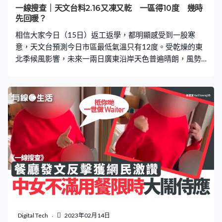
一線搜查｜天文台料2.16又凍又乾 一區得10度 幾時
先回暖？
相信大家今日（15日）返工返學，都明顯感受到一股寒
意，天文台預測今日市區最低氣溫只有12度。受乾燥的東
北季候風影響，未來一兩日廣東沿岸天色普遍晴朗，風勢
較大，而且低溫將持續，明日（16日）分區最低氣溫更加
只有10度。隨著季候風在周末緩和，料屆時氣溫將回升。
天文台指，受乾燥的東北季候風影響，未來一兩日廣東沿
岸天色普遍晴朗，風勢較大，預料明日氣溫介乎12度至19
度，吹北至東北風4至5級，離岸間中6級，大致天晴及乾
燥，相對濕度介乎50%至70%，早上寒冷。按照天文台自
動分區天氣預報顯示，明日上午7時，新界多區如大埔、上
水，都只有12度，打鼓嶺更加只有10度，大家出門需注意
保暖。 【推薦閱讀】台灣自由行必知9條Q&A 港人入境
要針卡、PCR？需要戴口罩？珍珠奶茶膠杯拜拜？韓國入
境2023｜香港航班1.10起 只能用仁川機場入境 暫停轉
乘內陸機｜簽證文件＋核酸檢測一文看澳門酒店8大推介
JW萬豪／君悅／美高梅／百老匯／萊斯 鄰近大三巴＋無
Digital Tech
2023年02月14日