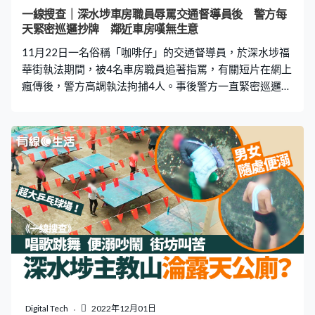
架和雜物。 有人一度情緒激動 多名到場男女中，一名被稱
一線搜查｜深水埗車房職員辱罵交通督導員後 警方每
「洪記」男子，堅持入內查看，又要求「俾次機會」，另
天緊密巡邏抄牌 鄰近車房嘆無生意
一男子則指「你（政府人員）逼佢上天台咋」。最終「洪
11月22日一名俗稱「咖啡仔」的交通督導員，於深水埗福
記」獲准在警員陪同下進入後巷的棚架範圍內，但
華街執法期間，被4名車房職員追著指罵，有關短片在網上
瘋傳後，警方高調執法拘捕4人。事後警方一直緊密巡邏該
路段，免費電視77台節目《一線搜查》去現場了解，有鄰
近車房老闆慨嘆無生意，但認同警方執法，「其實今次警
察都啱嘅！」 警持續加強打擊違泊 辱罵「咖啡仔」事件過
後，有關車房已宣布結業，4名男子亦被告上法庭，但深水
埗警方仍持續加強打擊違泊。《一線搜查》日前去到深水
埗楓樹街及福華街一帶，儘管已事隔數日，但採訪隊停留
3、4小時期間，目擊警方數輪掃蕩行動，街區亦因此變得
井井有條，沒有人違泊。 鄰近車房嘆無生意 深水埗區內車
房多，因此有不少車輛會停泊路邊等維修，但警方近日嚴
打違泊，導致車房生意難做。有車房老闆表示生意打擊巨
大，他說：「日日都擺唔到車咁滯，啲警察嚟基本上都可
能要個零鐘頭先肯走……以前一日可能有5、6架車整，依家
一日可能得一架半架，甚至乎冇都唔出奇，因為完全都擺
Digital Tech
2022年12月01日