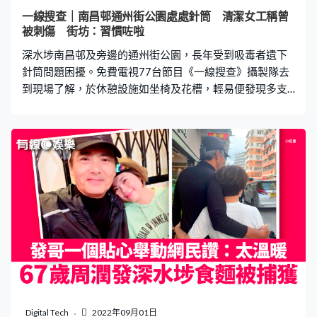
警，但警員到場後只作紀錄。消防處人員到大廈巡查時，
一線搜查｜南昌邨通州街公園處處針筒 清潔女工稱曾
更指逃生樓梯放滿雜物，再不清理便會檢控法團。 「佔領
被刺傷 街坊：習慣咗啦
區」日間有女士看守 據街坊表示，「佔領區」經常有4、5
深水埗南昌邨及旁邊的通州街公園，長年受到吸毒者遺下
名男性出沒，如果走近查看，男性會
針筒問題困擾。免費電視77台節目《一線搜查》攝製隊去
到現場了解，於休憩設施如坐椅及花槽，輕易便發現多支
用過的針筒。有清潔女工表示，每天最多可以清理出40至
50支執筒，又表示曾不慎被針筒刺傷。 街坊表示見慣不怪
位於深水埗醫局街的美沙酮診所與南昌邨一街之隔，導致
癮君子問題困擾南昌邨街坊多時。有街坊表示：「冇得
驚，習慣咗啦！」攝製隊輕易便可從邨內的花槽發現懷疑
用過針筒，有街坊表示，經常見到疑是癮君子的人在注射
藥物，「真係瞓喺度打」。另有街坊就表示，由於經常有
吸毒人士出沒，因此不會讓小朋友在公園流連，「拉住佢
走，唔俾佢喺度玩」。 清潔女工稱曾被刺傷 《一線搜查》
攝製隊採訪其間，便發現疑似吸毒者在公園內，她表示自
己在「玩梘液」，否認吸毒，隨後又稱「我冇害人，我自
己食」。針筒處處令街坊都不敢靠近公園座椅和花槽，但
清潔工人則因工作需要「冇得揀」。有清潔女工表示，針
Digital Tech
2022年09月01日