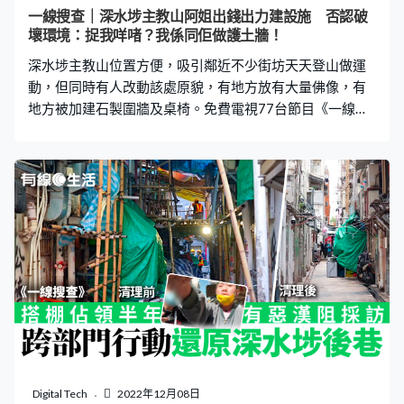
開）年零之嘛，有乜理由咁快啲燈就壞！」李先生約三星
一線搜查｜深水埗主教山阿姐出錢出力建設施 否認破
期前再致電「1823政府一線通」投訴，獲得商場管理處回
壞環境：捉我咩啫？我係同佢做護土牆！
覆，同樣指仍在等候零件，「我好留意啲燈，其實係嗰啲
深水埗主教山位置方便，吸引鄰近不少街坊天天登山做運
LED U型燈嚟，隨便
動，但同時有人改動該處原貌，有地方放有大量佛像，有
地方被加建石製圍牆及桌椅。免費電視77台節目《一線搜
查》發現，私自建造這些設施的竟是一位中年女士，她可
說是出錢出力，否認在破壞環境，而是建設更舒適環境供
山友使用。 《一線搜查》早前曾報道深水埗主教山鄰近屋
邨居民投訴，指山上常有大批人士聚集。不只做運動，還
會唱歌跳舞，更隨處大小便，詳看👉 一線搜查｜深水埗主
教山淪露天公廁？大媽大叔運動唱歌跳舞 吵鬧便溺 街
坊叫苦 有人出錢支持買泥買沙 主教山上其中一個亂象是有
人私自大興土木，改造原有環境。《一線搜查》便發現山
上其中一處，有人建造了小小的護土牆，既攔住一旁山
泥，又可以成為座椅，旁邊另一處正施工，範圍更大。有
在該處行山的街坊表示：「係好心人士砌嚟坐嚟玩。」他
又稱，曾資助「買英泥買沙」，指該處建成後可以方便大
家，「好似而家呢度咁，好天嘅咪有得坐囉」。 阿姐稱建
Digital Tech
2022年12月08日