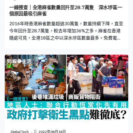
進餐廳的樣子。」 （全文完）
一線搜查｜全港麻雀數量回升至28.7萬隻 深水埗區一
個原因最吸引麻雀
2016年時香港麻雀數量超過30萬隻，數量持續下降，直至
今年回升至28.7萬隻，較去年增加36%之多。麻雀在香港
隨處可見，全港18區之中以深水埗區數量最多。免費電視
77台節目《一線搜查》訪問了負責麻雀普查的香港觀鳥
會，了解更多麻雀的故事。 港過百普查員參與統計 麻雀學
名樹麻雀，屬於本地原生留鳥，街道上、公園內隨處可
見。據香港觀鳥會數字，去年麻雀數量21.1萬隻，今年則
回升至28.7萬隻。香港觀鳥會研究主任鍾晉霆表示，麻雀
數量普查包含88條約一公里長路線，覆蓋全港18區，有百
多位普查員參與，每條路線上會點算左邊20米和右邊20米
範圍，「佢哋（普查員）看到多少隻麻雀，再去估算到底
全港有多少隻麻雀。」 深水埗麻雀數量最多 觀鳥會數據顯
示，全港18區以深水埗麻雀數量最多，每條路線統計出的
麻雀數量最多，較榜尾的北區和西貢區多出好幾倍。鍾晉
霆解釋，一般情況下，越是都市化地方，野生雀鳥數量都
會下跌，但麻雀是例外，因為牠們可以適應都市化生活。
Digital Tech
2022年08月18日