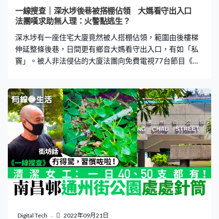
製造噪音，非常滋擾。據了解，居民曾經向地政處、警方
一線搜查｜深水埗後巷被搭棚佔領 大媽看守出入口
等政府部門投訴，但情況未有改善。 開闢範圍已「失控」
法團嘆求助無人理：火警點逃生？
據了解，最初到該處開闢空地並加建運動設施的是沙士康
深水埗有一座住宅大廈竟然被人搭棚佔領，範圍由後樓梯
復者蘇先生，他表示當初原
伸延整條後巷，日間更有鄉音大媽看守出入口，有如「私
竇」。被人非法侵佔的大廈法團向免費電視77台節目《一
線搜查》表示，連月來求助多個政府部門，「佔領區」依
然存在，擔心一旦火警住戶逃生無門。 由佔領後樓梯開始
受影響住宅大廈的業主立案法團代表楊先生向《一線搜
查》表示，據他所知大約2022年5月起，一位疑似越南裔
人士先霸佔地下至閣樓居住，然後情況便不斷惡化，俗稱
後樓梯的逃生樓梯被大量雜物、廢物堆積至無法通過，更
離譜的是有人在後巷搭棚疑似居住，「已經成條後巷好似
天幕咁，有竹棚，個頂亦有帆布遮蓋」。 收驗樓令卻無法
施工 法團代表楊先生表示，由於收到政府發出的強制驗樓
驗窗命令，法團已物色承辦商，原打算8月30日動工，他
說：「奈何我哋依家後巷位置，俗稱後逃生梯，完全俾人
霸佔晒，我哋想埋位搭棚動工都冇本事做，所以尋求相關
政府部門去協調。」他表示已向多個部門反映，也曾報
Digital Tech
2022年09月21日