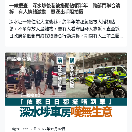
護土牆阻泥土傾瀉 據街坊透露，建造者是一名女士，她出
一線搜查｜深水埗後巷被搭棚佔領半年 跨部門聯合清
錢出力，購買物料搬到該處。《一線搜查》其後終於遇到
拆 有人情緒激動 惡漢出手阻拍攝
她，該位阿姐說：「因為我朝朝呢喺呢度做運動，見呢度
深水址一幢住宅大廈後巷，約半年前起忽然被人搭棚佔
好亂，以前呢度好多竹堆晒喺度，後尾我鋤
領，不單存放大量雜物，更有人看守阻礙人靠近。直至近
日政府多個部門終採取聯合行動清拆，期間有人上前企圖
阻止清拆，更有惡漢出手阻擋《一線搜查》採訪隊拍攝。
深水埗一座住宅大廈約半年前起，後港被人搭棚佔領，範
圍由後樓梯伸延整條後巷，日間更有鄉音大媽看守出入
口，有如「私竇」。大廈法團早前向免費電視77台節目
《一線搜查》表示，連月來求助多個政府部門，「佔領
區」依然存在，擔心一旦火警住戶逃生無門。有關事件背
景，詳看： 一線搜查｜深水埗後巷被搭棚佔領 大媽看守
出入口 法團嘆求助無人理：火警點逃生？ 跨部門聯合清
拆非法棚架和雜物 日前當局終於採取行動，地政總署、食
環署、消防處、深水埗民政事務處、警民關係組等部門聯
合到場清拆，其間有多名男女聲稱事前未接獲通知等不同
理由，要求停止行動，或入內取回個人物品。而現場政府
人員則回應，早已於該處貼出通告，要求清走違法放置棚
Digital Tech
2022年12月02日