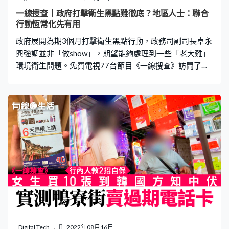
而深水埗這些舊區，較多舊式建築物，相比起商業區和新
一線搜查｜政府打擊衛生黑點難徹底？地區人士：聯合
發展住宅區，以玻璃幕牆和落地玻璃為主，深水埗舊樓提
行動恆常化先有用
供更多位置讓麻雀築巢和生存，因為這些位置較隱蔽，可
政府展開為期3個月打擊衛生黑點行動，政務司副司長卓永
以幫麻雀避開
興強調並非「做show」，期望能夠處理到一些「老大難」
環境衛生問題。免費電視77台節目《一線搜查》訪問了多
位地區人士，包括立法會議員，他們都認為要徹底解決問
題，需要各部門聯合行動恆常化，而不是一次性。 藉地域
管轄權推卸責任 2003年與2015年，時任政務司司長的曾
蔭權與林鄭月娥，都曾經推動全城清潔行動，但多區衛生
問題隨著時間過去，漸漸故態復萌。今次政府列出663個
黑點要打擊，不少人都質疑可否永久解決問題。觀塘區前
區議員歐陽均諾接受《一線搜查》時表示，部門之間經常
以地域管轄權去推卸責任，「呢個小範圍係佢處理嘅，就
永遠都係淨係呢個小範圍清潔，咁過咗界嘅話，就第二個
部門處理」。他又表示，政府部門資源有限，亦可能是部
門不想處理問題原因，認為應設地區小組統一調配相關部
門資源運用，「如果又分返各個小部門去做，咁都係解決
唔到最根本個問題。」 議員：恆常化先會令啲商販害怕
Digital Tech
2022年08月16日