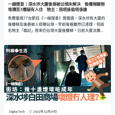
一線搜查｜深水埗大廈後巷被佔領未解決 後樓梯雜物
堆積至3樓疑有人住 物主：我唔係偷唔係搶
免費電視77台節目《一線搜查》曾報道，深水埗有大廈的
後樓梯及後巷被人搭棚佔領，早前後巷雖然已清理，但該
名物主「雄記」原來仍佔領大廈後樓梯，日前大廈法團
「爆門」進入後樓梯，驚見雜物堆積如山，更有一名女子
疑居住在內。 深水埗後巷被人搭棚佔領事件經過 《一線搜
查》早前報道深水埗有大廈被人霸佔後樓梯，其後佔領範
圍更伸延至整條後巷，不單搭棚擺放雜物，更有人在現場
看管。其後政府跨部門行動清理後巷時，又有人阻止採訪
隊拍攝。點擊下方連結了解事件經過： 【1】深水埗後巷
被搭棚佔領 大媽看守出入口 法團嘆求助無人理：火警
點逃生？【2】深水埗後巷被搭棚佔領半年 跨部門聯合清
拆 有人情緒激動 惡漢出手阻拍攝 然而，後巷雖已清空
還原，但原來大廈後樓梯仍放滿雜物。如從大廈內部沿後
樓梯向下走，到3樓便會遇到大量雜物阻擋，無法再往下
走。至於樓梯位於後巷的出口，鐵閘則被人換鎖，又安裝
了閉露電視。 法團清理後樓梯發現內有一女子 大廈法團日
Digital Tech
2022年12月29日