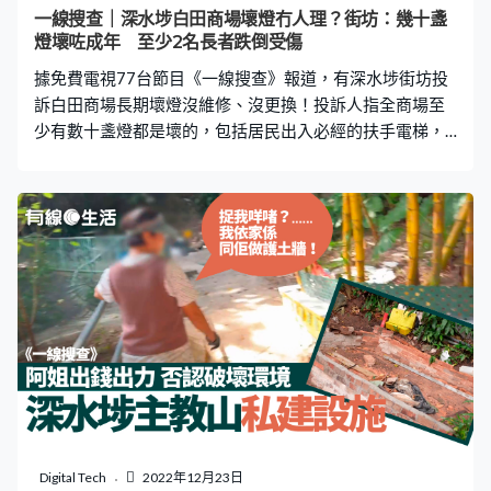
前僱用承辦商清理後樓梯，由於鐵閘上鎖，工人只好用電
一線搜查｜深水埗白田商場壞燈冇人理？街坊：幾十盞
鑽和鐵筆，強行打開鐵閘。其時上次清理後巷時，自稱代
燈壞咗成年 至少2名長者跌倒受傷
朋友處理雜物的「雄記」來到現場，他一度阻止工人行
據免費電視77台節目《一線搜查》報道，有深水埗街坊投
動，聲稱要取回物品。當工人打開鐵閘後，
訴白田商場長期壞燈沒維修、沒更換！投訴人指全商場至
少有數十盞燈都是壞的，包括居民出入必經的扶手電梯，
而部份壞燈估計一年或以上未有維修。有區議員表示，從
街坊口中得知至少曾有2宗長者跌倒意外，疑因商場燈光昏
暗有關。 投訴人：半年前目擊長者跌倒 深水埗白田商場
1979年落成，到2018年重建，去年完工啟用，由原本3層
變成6層，街坊本應為多一個購物好去處而開心，但隨著商
場照明燈一盏一盏的壞掉，現時晚上出入路過都要小心。
街坊李先生向《一線搜查》表示，約半年前目擊有長者於
扶手電梯位置跌倒受傷，並召救護車到場，開始留意燈光
不足問題。 李先生以為白田商場很快便會維修或更換壞掉
的照明燈，但問題卻越來越嚴重，他兩個月前曾向區議員
林偉文投訴，指商場扶手電梯「12盞燈得3盞著」，然而
「（區議員）向房署反映後，得到嘅答案係等緊整緊，兩
個月前話等緊零件。」 至少2宗長者跌倒受傷 「（商場重
Digital Tech
2022年12月23日