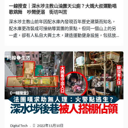
唔到車。」 這位車房老闆表示，過去警員大約數星期才巡
一線搜查｜深水埗主教山淪露天公廁？大媽大叔運動唱
邏一、兩次，但現時則是一天7、8次。他表示有依足規定
歌跳舞 吵鬧便溺 街坊叫苦
入錶，即使有車輛違泊，如警員容許都會即時駛離該
深水埗主教山前年因配水庫內發現百年歷史建築而知名，
配水庫更改裝成可接納導賞團的景點。但同一個山上的另
一處，卻有人私自大興土木，建造運動健身設施，包括放
置6張乒乓球桌。有住在山對面的居民表示，男男女女長者
經常在該處聚集發出噪音，有人更隨處便溺，對居民造成
滋擾。 隨處便溺 男女都有 主教山附近有不少民居，包括
石硤尾邨。深水埗居民黃先生向免費電視77台節目《一線
搜查》表示，其單位可以望到主教山，而山上幾乎每天都
有人在該處便溺，而且男女都有，「依家社會咁文明，唔
應該有呢啲情況發生，周圍大小便。」 最誇張有6張乒乓
球桌 由石硤尾健康院上斜去到山邊，沿樓梯走約10分鐘便
會到地一處平地，《一線搜查》採訪隊當日早上10時抵達
該處，現場已有20多人，大多是長者。該處有大量自行搭
建健身設施，供人伸展做運動，最誇張是有6張乒乓球桌。
採訪當日現在未見嘈吵，也沒有發現有人隨處便溺。不過
居民黃先生表示，該處經常有人舉辦唱歌、跳舞等活動，
Digital Tech
2022年11月10日