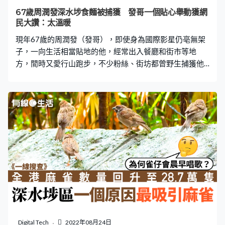
筒數量每日最多可達40至50支，更有女工表示曾被針筒刺
67歲周潤發深水埗食麵被捕獲 發哥一個貼心舉動獲網
傷，有人說：「驚得幾多，都冇辦法，要搵食。」 醫生：
民大讚：太溫暖
如被針筒刺中要立刻消毒 「支針係危險嘅，好似一把刀咁
現年67歲的周潤發（發哥），即使身為國際影星仍亳無架
樣，開針記得要收返！」家庭醫生
子，一向生活相當貼地的他，經常出入餐廳和街市等地
方，閒時又愛行山跑步，不少粉絲、街坊都曾野生捕獲他
並成功集郵。日前，再有網民在深水埗一間麵店遇到發
哥，並在社交平台分享兩人合照。 發哥零距離合照 超親民
該名網民在社交平台分別上載了兩張合照，寫道：「好幸
福……等一個男人……十年」。從相中可見，發哥在麵店親
自揸機，與該網民自拍，她的頭更貼在發哥的肩膊上。另
一張則是發哥與一名粉絲在街上合照的背影，該粉絲貼近
發哥，並摟住發哥的腰，而發哥亦輕搭著對方的手臂，既
親和又暖心。一眾網民留言表示：「好羨慕」、「你們距
離這麼近嗎」、「太溫暖」。 7月初，亦有網民曾於一家
酒店的意大利餐廳遇見發哥，還分享與發哥的合照。該名
網民寫道：「影視界最想見到的人，沒有之一，從6月中開
始期待這一天，終於等到；懷著期待激動不已的心情早早
去上班，特意提前10分鐘上樓，為的是想有機會看到他走
Digital Tech
2022年08月24日