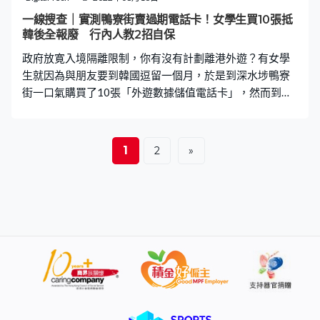
「如果只係一個禮拜日做一次，咁同過去聯合大行動有咩
一線搜查｜實測鴨寮街賣過期電話卡！女學生買10張抵
分別？」九龍中立法會議員楊永杰表示，過去清潔大行動
韓後全報廢 行內人教2招自保
結束後，街市商販很快便故態復萌，在行人路和馬路遺下
政府放寛入境隔離限制，你有沒有計劃離港外遊？有女學
大量垃圾，即使被罰款，也只當
生就因為與朋友要到韓國逗留一個月，於是到深水埗鴨寮
街一口氣購買了10張「外遊數據儲值電話卡」，然而到韓
國後卻發現全部都無法使用。《一線搜查》採訪隊去到鴨
寮街同一店舖，購買同款遊韓「電話卡」，老闆仍然強調
可正常使用。有行內人就分享兩招，教市民如何自保。
1
2
»
400元買10張 6天無限上網 事主Maria透過視像訪問向
《一線搜查》表示，上次去日本沖繩旅遊時曾光顧該店購
買話卡，當時並沒有問題，因此今次去韓國前，便和朋友
再到深水埗鴨寮街同一店舖，合共以400元，購買了10張
「韓國6天無限上網」的外遊數據儲值卡，她說：「根據之
前經驗，（同店家）建立咗信任，所以冇諗太多。」 有效
日期貼紙有古怪？ Maria表示，已按該卡指示開啟手提電
話的漫遊功能，但都沒有訊號，「search（搜尋）唔到當
地電訊商」。她其後發現，電話卡外層的透明膠套上，有
效日期貼紙寫上「2022年12月31日」，但電話卡的紙套