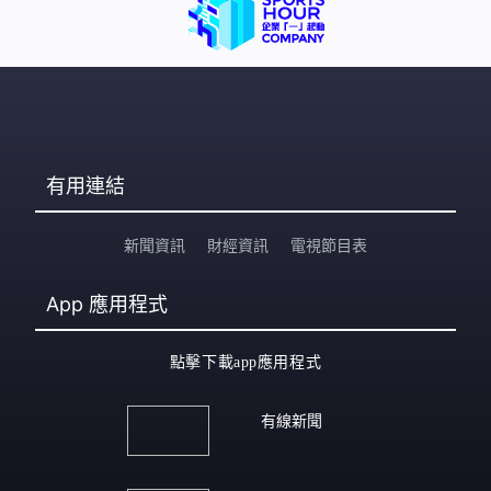
包裝上，則另有貼紙寫上「2021年12月31日」，把貼紙
撕走更看到打印在紙套包裝上的有效日期是「2020年12月
31日」。Maria質疑因為疫情關係，外遊電話卡銷
有用連結
新聞資訊
財經資訊
電視節目表
App
應用程式
點擊下載app應用程式
有線新聞