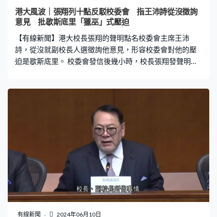
我完善。李家超：「如果港大行政有不當就要改善，重要
港大風波｜張翔列十點反駁校委會 指王沛詩從沒徵詢
崗位長期懸空就要填補，程序上不清楚的要寫清晰，大學
意見 批歇斯底里「獵巫」式壓迫
的財務要清晰問責。政府對大學撥款每年以百億元計，公
【有線新聞】港大校長張翔的聲明點名校委會主席王沛
帑必須用得其所。」 李家超重申，大學的管
詩，從沒就副校長人選徵詢他意見，形容校委會對他的壓
迫是歇斯底里。 校委會發信後幾小時，校長張翔發聲明列
出十點逐一反駁。張翔指校委會的公開信中，提到有關的
任命是「校長知情」，說法匪夷所思、與事實完全不符。
他會前一日收到的校委會會議議程文件，並沒有任何副校
長任命人選，直至會議當天才知道校委會主席王沛詩提出
的暫任副校長人選，以及成員調動安排，批評當日校委會
違反大學常規，繞過校長直接任命暫任副校長。 他亦是在
當日早上出於擔心任命副校長的角色及權力可能被剝奪才
尋求法律意見，最終亦不被接納。王沛詩事後未有理會他
的意見，繼續決定在下周三舉行特別會議，質疑校委會還
能否公平公正處理大學事務。 張翔指自己與大學管理層，
一直努力填補副校長空缺，去年11月曾向校委會提交幾名
副校長人選，但建議一直不獲王沛詩納入校委會會議議
程。 張翔亦批評校委會專責小組，2月完成對他匿名舉報
有線新聞
2024年06月10日