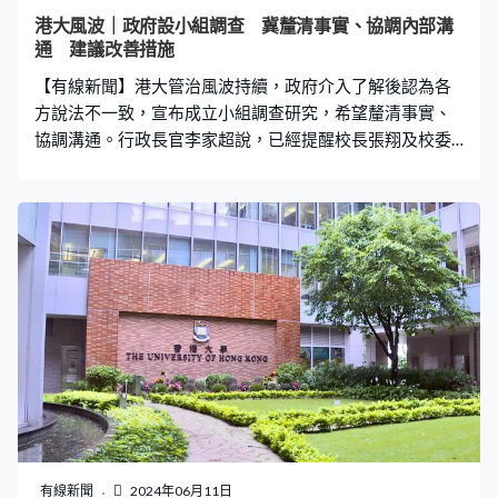
港大風波｜政府設小組調查 冀釐清事實、協調內部溝
通 建議改善措施
【有線新聞】港大管治風波持續，政府介入了解後認為各
方說法不一致，宣布成立小組調查研究，希望釐清事實、
協調溝通。行政長官李家超說，已經提醒校長張翔及校委
會主席王沛詩，互相配合及溝通的重要性。 港大副校長任
命再觸發校委會與校長張翔的矛盾，身兼港大校監的特首
李家超早前委派教育局了解，發現不同人提供的信息並不
一致，認為須釐清事實，宣布成立由教育局常秘李美嫦和
教資會主席雷添良組成的調研小組。小組工作包括要釐清
事實及了解各方問題，協調內部溝通、加強彼此合作，並
建議改善措施及良好做法，確保港大妥善運用公帑，並按
《大學問責協議》要求運作。 李家超出席行會前重申，港
大並不屬於任何一人，而是屬於香港，亦需要向政府負
責，他已經約見校長張翔及校委會主席王沛詩，提醒必須
以大學利益為首要考慮。李家超：「如果港大行政有不當
就要改善，重要崗位長期懸空就要填補，程序上不清楚的
要寫清晰，大學的財務要清晰問責，政府對大學撥款每年
有線新聞
2024年06月11日