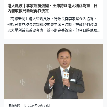
以億元計，公帑必須用得其所。」 自校委會上月底表決副
港大風波｜李家超囑張翔、王沛詩以港大利益為重 日
校長委任後，張翔及王沛詩多次隔空交鋒，張翔稱對委任
內聽取教局匯報再作決定
不知情，批評校委會繞過既定程序。校委會就反駁去年已
【有線新聞】港大管治風波，行政長官李家超介入協調，
開始討論，反指張翔管治混亂，上任後數個副校長職
他說已會見校長張翔和校委會主席王沛詩，提醒他們必須
以大學利益為首要考慮，並不斷完善管治。他今日將聽取
教育局匯報事件，之後再作公布。 港大管治風波持續，行
政長官李家超指，已經會見了校長張翔及校委會主席王沛
詩協調溝通，提醒他們良好溝通、互相配合的重要性。 李
家超：「香港大學是屬於香港，不是屬於任何一個人，不
是屬於校長個人，亦不是屬於校委會任何一個人。港大是
屬於所有香港人，香港人愛惜它，學生愛惜它，教職員愛
惜它。」 自校委會上月底表決副校長委任後，張翔及王沛
詩多次隔空交鋒。張翔稱對委任不知情，批評校委會繞過
既定程序。校委會反駁，去年已開始討論，反指張翔管治
混亂，他上任後數個副校長職位懸空多年，又經常缺席管
理層會議，擴大辦公室編制亦不作解釋。 張翔再發聲明，
說一直努力填補副校長的空缺，亦有定期匯報工作，形容
校委會對他的壓迫是歇斯底里。 李家超指大學應該不斷自
有線新聞
2024年06月11日