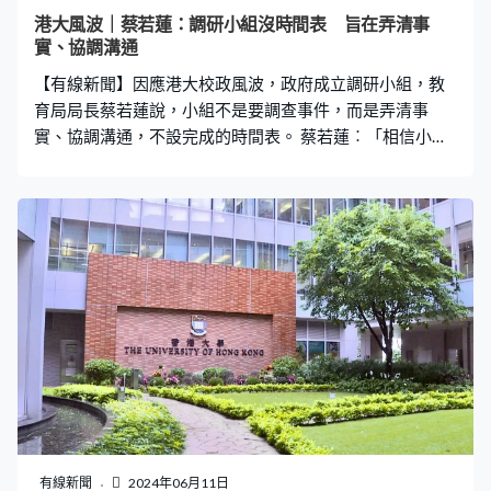
此政府委派教育局常秘和教資會主席，用獨立、客觀身份
港大風波｜蔡若蓮：調研小組沒時間表 旨在弄清事
調查是非常恰當。希望進行調研期間，無論校委會主席或
實、協調溝通
校長都不要再互相公開辯駁，因為會影響港大聲譽，應該
【有線新聞】因應港大校政風波，政府成立調研小組，教
交由這個客觀的團隊調查究竟有無違反程序。」 她說
育局局長蔡若蓮說，小組不是要調查事件，而是弄清事
實、協調溝通，不設完成的時間表。 蔡若蓮︰「相信小組
不會先由自己去假設何時完成，最重要就是配合學校的實
際運作需要，例如即將暑假要開學，院校的運作暢順，是
我們小組非常希望能夠在溝通與協調底下，確保這一時間
點能暢順。因此成果會在過程中，希望逐步向大家呈現。
因此不只在書面報告，而我們想發揮實際的作用。第二包
括校長或校委會主席等，會否出席這個小組？小組會因應
釐清事實，以及促進溝通、協調，通過書面了解情況或約
見相關的人士。」
有線新聞
2024年06月11日