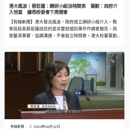
港大風波｜蔡若蓮：調研小組沒時間表 葉劉：政府介
入恰當 據悉校委會下周開會
【有線新聞】港大管治風波，政府成立調研小組介入。教
育局局長蔡若蓮說目的並非要就個別事件作調查報告，而
是釐清事實、協調溝通，不會設立時間表。港大校董葉劉
淑儀認為由政府介入非常恰當。據悉校委會下周開會。 政
府成立的小組，由教育局常秘李美嫦和教資會主席雷添良
組成，未有包括港大校委會主席王沛詩或校長張翔。教育
局局長蔡若蓮說小組的目標是釐清事實、協調溝通，並就
大學管治提供建議，不存在就特定事件寫調查報告。「就
着時間表，我相信小組不會先由自己去假設何時，最重要
是配合學校實際運作需要，例如即將暑假要開學，院校運
作暢順，是我們小組非常希望能夠在溝通與協調底下，確
保這一時間點能暢順。小組會因應釐清事實，以及促進溝
通、協調，通過書面了解情況或約見相關人士。」 身兼港
大校董會委員的立法會議員葉劉淑儀說，大學運作牽涉不
少政府撥款，要符合社會利益，由政府介入事件非常合
適。「各位也知道政府最初希望調解，但調解不成功，因
有線新聞
2024年06月12日