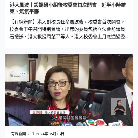
港大風波｜設調研小組後校委會首次開會 近半小時結
束、氣氛平靜
【有線新聞】港大副校長任命風波後，校委會首次開會。
校委會下午召開特別會議，出席的委員包括立法會前議員
石禮謙、港大教授周肇平等人。港大校委會上月底通過委
任五名副校長，引發校長張翔及校委會主席王沛詩互相指
責。今次是政府成立調研小組後校委會首次開會，據了解
張翔及王沛詩都有出席，近半小時的會議氣氛平靜，未有
討論任命副校長事宜。
有線新聞
2024年06月18日