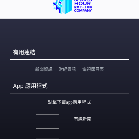
負責大學拓展。校委會認為管理問題頻出，若不盡快加強
管理隊伍，恐怕管理疏失會愈演愈烈，形容今次委任是別
無選擇下，為港大利益作出的集體決定；反指張翔履職至
今，僅開過一次學術委員會會議，出席約三分之
有用連結
新聞資訊
財經資訊
電視節目表
App
應用程式
點擊下載app應用程式
有線新聞