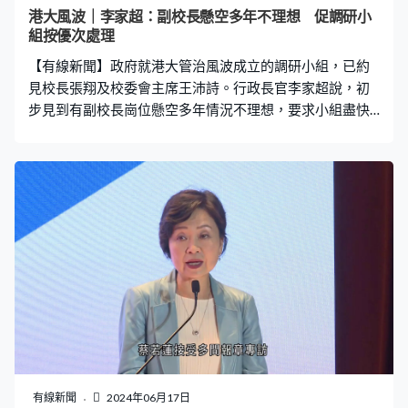
大學利益為首位。」 身兼監警會主席的王沛詩主持監警會
港大風波｜李家超：副校長懸空多年不理想 促調研小
會議後見記者，被多次問到港大風波與校長張翔有什麼分
組按優次處理
歧、事件會否影響港大聲譽，她拒絕評論。王沛詩：「多
【有線新聞】政府就港大管治風波成立的調研小組，已約
謝關心香港大學，今天是開監警會會議，請大家聚
見校長張翔及校委會主席王沛詩。行政長官李家超說，初
步見到有副校長崗位懸空多年情況不理想，要求小組盡快
定下工作優次處理，又期望兩人真正配合小組工作。 港大
校委會委任多名暫任副校長，校長張翔以及由王沛詩擔任
主席的校委會互相指責、引發爭議。政府上星期成立調研
小組介入，行政長官李家超說小組已約見張翔及王沛詩等
人校對記錄、查找事實，初步見到有副校長崗位懸空或暫
任超過五年，有崗位在四年間更換五個人。 李家超：「這
些是不理想的，這沒有可能對整體行政工作不受影響。而
且我覺得如果大家同意港大利益是首位，我看不到有何事
情不能解決，是意願問題。所以我要求工作小組盡快定清
楚工作優次，按優次全面進行。」 被問到甚麼情況下會收
回對港大的撥款資助，李家超說撥款中有問責協議，目的
要提升大學管治問責，確保公帑用得其所，在香港和港大
利益大前提下，各方應該盡快尋求共識。李家超：「我們
有線新聞
2024年06月17日