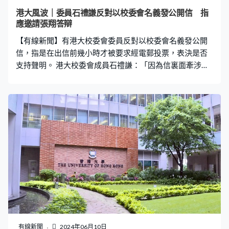
的調查後，校委會秘書平均每三日向他發出一封信件，要
港大風波｜委員石禮謙反對以校委會名義發公開信 指
求短時間內回覆，最短的回覆時間只有一日半，形容是歇
應邀請張翔答辯
斯底里的「獵巫」式壓迫。 對於今次事件再有校委會信件
【有線新聞】有港大校委會委員反對以校委會名義發公開
被洩露，他指感到極度失望，形容與去年的惡意
信，指是在出信前幾小時才被要求經電郵投票，表決是否
支持聲明。 港大校委會成員石禮謙：「因為信裏面牽涉很
多指控，校長、副校長所做事情，我覺得這些指控是很嚴
重，嚴重性是影響他們一生人聲譽，我覺得要召開一個會
議討論，要請受影響的校長及同事，答辯這些指控。委員
會聆聽兩方面的意見，再決定如何做，怎麼可以三個小時
就說他有罪，又沒有見過他又沒有聽過他（的說法）這個
我不同意。」
有線新聞
2024年06月10日