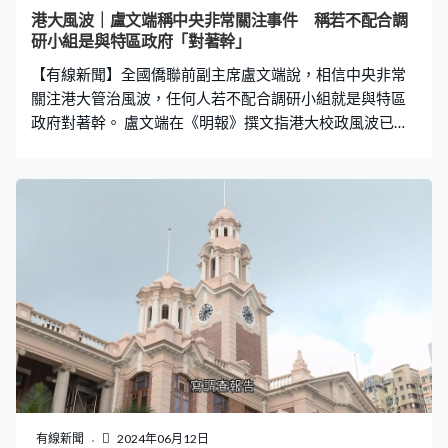
港大風波｜盧文端稱中央非常關注事件 稱若不配合調
研小組是與特區政府「對著幹」
【有線新聞】全國僑聯前副主席盧文端說，相信中央非常
關注港大管治風波，任何人若不配合調研小組就是與特區
政府對著幹。 盧文端在《明報》撰文指港大校政風波已傷
害港大聲譽和香港利益，是特區政府不能接受，中央政府
也不願見到。政府成立小組調查研究反映事件提升到有效
管治層面，所有人有責任全面配合，不可自行其是，故意
阻礙，否則就是衝撞特區政府管治權威。 他又說若港大風
波被外部勢力利用，攻擊香港在教育方面的優勢，破壞香
港由治及興的穩定局面，對港大風波負有責任的人就會變
成香港的「罪人」，期望各持份者以大局為重，切不可再
火上加油。
有線新聞
2024年06月12日