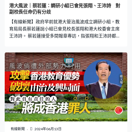
見不同人士期間，我們會問清楚事實真相。校委會主席及
港大風波｜蔡若蓮：調研小組已會見張翔、王沛詩 對
校長都已經表示歡迎工作小組成立以及會配合，所以我希
副校長任命仍有分歧
望他們真真正正地配合工作，以香港大學利益為首位。」
【有線新聞】政府早前就港大管治風波成立調研小組，教
李家超期望小組盡快完成接見所有相關人士。
育局局長蔡若蓮說小組已會見校長張翔和港大校委會主席
王沛詩。 蔡若蓮接受多間報章專訪，指張翔和王沛詩都承
諾積極配合小組，但對副校長任命的立場和觀點兩人仍有
分歧。蔡若蓮期望雙方現階段先放下分歧，處理副校長
「臨時短期安排」，提醒院校若做不到良好管治，政府有
權按《大學問責協議》，收回已撥出的資助額。蔡若蓮又
表明，八間資助大學於2025/26學年有機會加學費，以逐
步達致成本收回率18%的目標，調整時會循序漸進考慮經
濟狀況、家庭負擔能力等因素。
有線新聞
2024年06月13日