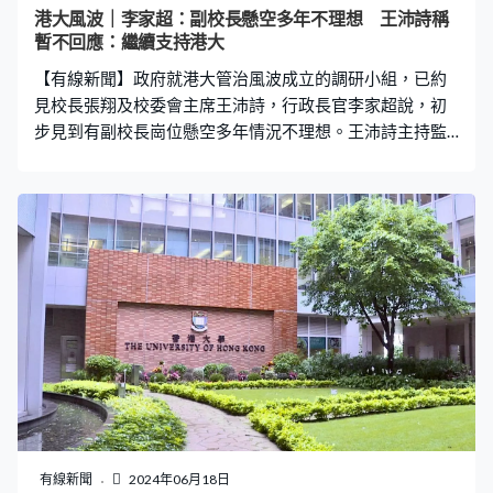
港大風波｜李家超：副校長懸空多年不理想 王沛詩稱
暫不回應：繼續支持港大
【有線新聞】政府就港大管治風波成立的調研小組，已約
見校長張翔及校委會主席王沛詩，行政長官李家超說，初
步見到有副校長崗位懸空多年情況不理想。王沛詩主持監
警會會議後見記者，不回應事件。 政府因應港大校政風波
成立調研小組，事隔一星期，行政長官李家超說小組已約
見校長張翔及校委會主席王沛詩等人校對記錄、查找事
實，初步見到有副校長崗位懸空或暫任超過五年，有崗位
在四年間更換五個人。 李家超：「這些是不理想的，這沒
有可能對整體行政工作不受影響。而且我覺得如果大家同
意港大利益是首位，我看不到有何事情不能解決，是意願
問題。」 被問到甚麼情況下會收回對港大的撥款，李家超
說撥款中有問責協議，確保公帑用得其所，提升大學管治
問責，他已要求小組定出工作優次，盡快完成接見相關人
士。李家超：「我們見不同人士期間，我們會問清楚事實
真相。校委會主席及校長都已經表示歡迎工作小組成立以
及會配合，所以我希望他們真真正正地配合工作，以香港
有線新聞
2024年06月18日