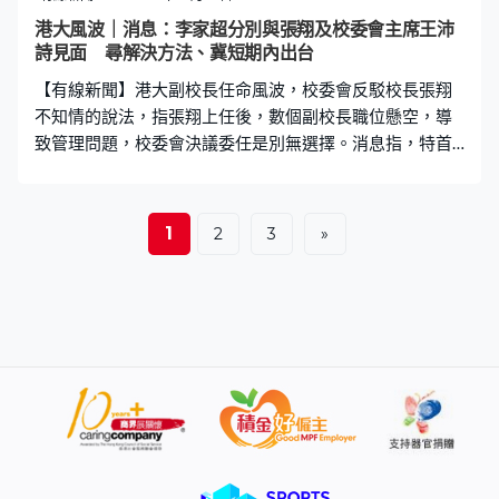
港大風波｜消息：李家超分別與張翔及校委會主席王沛
詩見面 尋解決方法、冀短期內出台
【有線新聞】港大副校長任命風波，校委會反駁校長張翔
不知情的說法，指張翔上任後，數個副校長職位懸空，導
致管理問題，校委會決議委任是別無選擇。消息指，特首
李家超已經與張翔以及校委會主席王沛詩見面，尋求解決
方法。 港大校委會早前通過，暫委五名新的副校長，引來
校長張翔公開質疑違反程序，又指事前不知情。相隔五
1
2
3
»
日，校委會向港大教職員及學生等，發信反駁，指校委會
與張翔已經醞釀溝通多時，去年起已就增設及委任副校長
有討論；又指張翔在5月28日表決委任的會議上，攜帶了
不同意見的法律文書，說明早有準備，認為張翔所指的
「毫不知情」是說不過去。 而當日經討論及適當審議，校
委會是以大比數通過任命，重申有關權力完全屬於校委
會，法律上無問題。校委會指，自張翔上任以來，數個副
校長職位懸空多年，有暫委副校長做了5年半，更一度身兼
三職、影響制衡。 翻查資料，所指的是2019年開始暫任首
席副校長的王于漸，新任命下他繼續暫任副校長，但只是