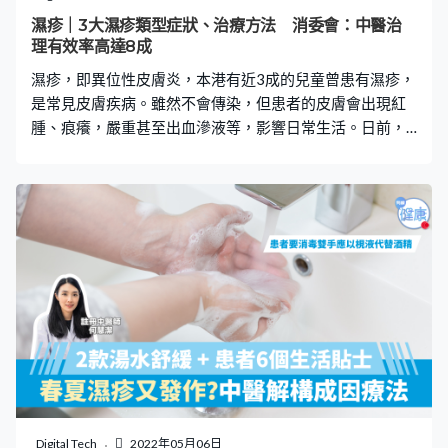
至凌晨3時，是經絡運行至膽肝經的時段，這段時間應處於
濕疹｜3大濕疹類型症狀、治療方法 消委會：中醫治
熟睡狀態，身體才能進行排毒和修補等工作。因此濕疹患
理有效率高達8成
者宜養成早睡的習慣，確保有充足睡眠，避免熬夜，否
濕疹，即異位性皮膚炎，本港有近3成的兒童曾患有濕疹，
是常見皮膚疾病。雖然不會傳染，但患者的皮膚會出現紅
腫、痕癢，嚴重甚至出血滲液等，影響日常生活。日前，
消委會從中醫角度出發，探討濕疹的成因及治療方法，並
表示香港浸會大學中醫藥學院的臨床觀察，更顯示中醫治
理濕疹的總有效率高達8成。 内在成因 消委會從中醫角度
解釋濕疹的内外成因。在内而言，脾胃有運化作用，負責
把營養和津液帶到全身，對人體非常重要。如脾胃虛弱，
會使運化功能下降，令體內的濕氣難以排走，形成內濕。
另外，肺主皮毛，當身體出現肺虛情況，濕氣病邪會鬱阻
在皮膚，誘發濕疹。 外在成因 在外而言，香港氣候炎熱潮
濕，春夏季雨水多且濕氣重，令濕氣容易與人體内濕交
雜。當濕氣滯留於體內，再加上飲食不當，例如過量進食
生冷、燥熱、濕熱食物，濕疹便容易發作。另外，工作壓
力大、心情等都會導致肝氣不舒，引起易醒、失眠等問
題，使作息紊亂，加重身體負擔，有機會誘發濕疹。 濕疹
Digital Tech
2022年05月06日