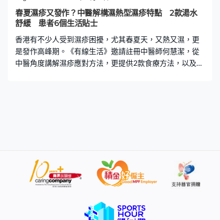
3大類型 在中醫角度，濕疹大致可分為以下3大類型，其主
春夏濕疹又發作？中醫解構濕熱型濕疹特點 2款湯水
要症狀及用藥也有分別： 1. 濕熱型（常見於急性濕疹） 症
舒緩 患者6個生活貼士
狀：皮膚有水疱、丘疹、紅斑、腫脹、糜爛、灼熱感，痕
香港有不少人受到濕疹困擾，尤其春夏天，又熱又濕，更
癢劇烈，滲液較多 治療方法：清
是發作高峰期。《有線生活》邀請註冊中醫師何慧潔，從
中醫角度講解濕疹應對方法，更提供2款食療方法，以及6
個濕疹患者要注意生活貼士。 【以下為註冊中醫師何慧潔
撰文】 最近香港迎來春季，天氣變得又暖又濕，人們紛紛
穿上夏裝，但有否發覺濕疹悄然上身？中醫稱濕疹為「濕
瘡」，按發作部位分為四肢「四彎風」、耳部周圍的「旋
耳瘡」及乳頭的「乳頭風」等。為什麼春夏天一致，濕疹
便會覆發或加劇呢？ 中醫學認為，濕疹受風、濕、熱等外
邪影響，而春夏天氣急劇變化，天氣變得又熱、又濕，加
重人體的風濕熱三種邪氣，使患者難以適應，繼而加重濕
疹。而且港人生活習慣欠佳，如壓力大休息不足，易肝鬱
化火，天氣炎熱更喜大量進食冷飲及生冷食物，影響脾胃
運化，使濕邪蘊結在身體內。 而現代醫學角度看，春夏天
濕疹加劇原因包括: （1）春天的過敏原增加，如花粉, 天氣
潮濕亦易使黴菌, 塵蟎增多，從而誘發濕疹。 （２）氣溫變