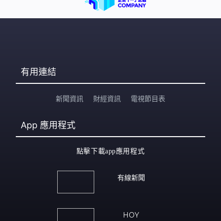
化及濕度轉變急驟: 人體難以適應以致免疫力失衡，形成皮
膚敏感 （３）天氣變得又熱、又濕，人體的汗液增加對皮
膚刺激，會容易加重症狀。 春夏常見濕熱型濕疹的特點 此
類患者發作時，多
有用連結
新聞資訊
財經資訊
電視節目表
App
應用程式
點擊下載app應用程式
有線新聞
HOY