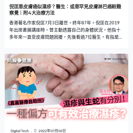
彩之後體重就有上升喇，大家都真係鬆一口氣。」 靠非類
倪匡患皮膚癌似濕疹？醫生：或患罕見皮膚淋巴癌較難
固醇藥膏改善皮膚 Bob笑指自己一家都有濕疹，所以他對
察覺｜附4大治療方法
濕疹藥
香港著名作家倪匡7月3日離世，終年87年。倪匡在2019
年出席書展講座時，曾主動透露自己的身體狀況，他指十
多年來一直受皮膚問題困擾，先後看過7位醫生，有指是濕
疹，亦有指是皮膚癌。惟他表示對生命看得淡然，因此決
定不接受治療。皮膚科專科醫生陳厚毅接受《有線健康》
訪問時表示，倪匡有可能患上皮膚T細胞的淋巴癌，此為一
種罕見的皮膚癌，病徵與濕疹相似，故容易錯過最佳治療
時機。 曾透露患皮膚癌 倪匡2019年出席書展活動，在一
個講座上表示自己「百病纏身」，身上大大小小的毛病有
十多種，十多年來飽受皮膚問題困擾，更透露自己患有皮
膚癌。倪匡先後看過7位醫生，當中有3人說是癌症，有4
人說是濕疹，最後發現有惡性腫瘤，證實是皮膚癌。有醫
生建議倪匡接受化療，惟他認為自己年紀大，加上對生命
看得淡然，因此拒絕。 皮膚科醫生：或患罕見皮膚癌 皮膚
科專科醫生陳厚毅接受《有線健康》訪問時表示，皮膚癌
是香港十大癌症之一，一般常見的可分為非黑素瘤皮膚癌
Digital Tech
2022年07月03日