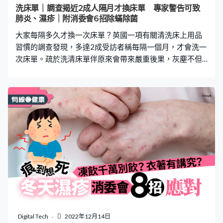
洗床單｜調查揭近2成人隔月才換床單 專家警告可致
肺炎、濕疹｜附消委會6招除蟎除菌
大家每隔多久才換一次床單？英國一項有關清洗床上用品
習慣的調查發現，多達2成受訪者稱每隔一個月，才會洗一
次床單。疏於洗清床單伴原來會帶來嚴重後果，灰塵不但
會積聚，床單更加會大量滋生塵蟎和細菌，嚴重者可致肺
炎、濕疹等疾病。 更多熱門文章 消委會9款高評分床單
防蟎抗菌邊款好？$59平貨勝$1429卡撒天嬌 洗床單揉成
一團放洗衣機等於無洗過 日本家務達人教正確做法徹底
除菌 英國市場調查公司YouGov一項調查發現，只有約28%
受訪者會每周最少清洗一次床單被套；36%受訪者每兩周
才清洗一次床上用品；18%受訪者、即約1,100萬人一個月
才會清洗一次床單。 床上用品公司Bed Kingdom引述專家
指，人們每周星期躺在床上時間約為56小時，建議應每周
清洗床單一次，避免灰塵積聚，以及細菌滋生。Bed
Kingdom又列出不頻密洗床單，可能會導致以下4種疾病。
疏於清洗床單可致疾病1：濕疹 如果疏於清洗床單，布料
便會滋生細菌，加上死皮積聚，每當與布料摩擦時，皮膚
Digital Tech
2022年12月14日