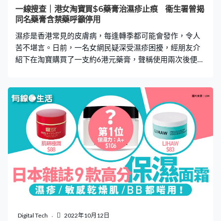
消委會建議患者可從不同生活習慣例如戒口、多運行去改
一線搜查｜港女淘寶買$6藥膏治濕疹止痕 衞生署曾揭
善濕疹問題，減低惡化機會，並提出以下8招濕疹護理。
同名藥膏含禁藥呼籲停用
濕疹護理貼士｜【1】朱古力、凍飲等9類食物要戒！ 消委
濕疹是香港常見的皮膚病，每逢轉季都可能會發作，令人
會指，從中醫角度濕疹來看，患者多受「
苦不堪言。日前，一名女網民疑深受濕疹困擾，經朋友介
紹下在淘寶購買了一支約6港元藥膏，聲稱使用兩次後便成
功止痕兼退印，效果非常顯著。不過，一款同名且包裝相
近的藥膏，曾被香港衞生署揭發含「禁藥」，當局更呼籲
市民停用。皮膚科專科醫生陳厚毅接受《一線搜查》訪問
時表示，如濕疹患者胡亂用藥，有機會令病情嚴重，並且
增加將來治療的難度，另外亦分享了多個有效舒緩濕疹的
方法。 一名女網民在Facebook群組「淘寶開心share」發
帖指，一、兩個月前頸部出現類似濕疹的症狀，不但影響
外觀，而且痕癢難忍，尤其近日轉天氣，更令她的情況變
得嚴重：「直頭痕到打紅咗自己條頸。」後來事主經朋友
介紹在淘寶網購了一款約6港元，名為「藏葯癬毒王草本乳
膏」治濕疹。 事主曾擔心「淘藥膏」安全性 她指，最初是
抱著「半信半疑」的心態，始終「淘藥膏」不知安全性，
但見朋友使用後大力推薦，於是便決定買來一試。她指一
Digital Tech
2022年10月12日