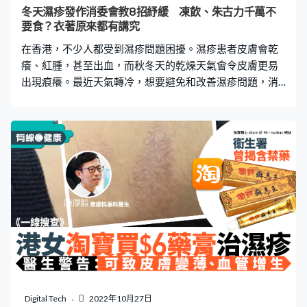
便容易受刺激，引發濕疹。 疏於清洗床單可致疾病2：暗
冬天濕疹發作消委會教8招紓緩 凍飲、朱古力千萬不
瘡 若果無勤於清洗床單，細菌、死皮便會積聚，同時堵塞
要食？衣著原來都有講究
皮膚毛孔，隨時導致暗瘡形成，或者令暗
在香港，不少人都受到濕疹問題困擾。濕疹患者皮膚會乾
癢、紅腫，甚至出血，而秋冬天的乾燥天氣會令皮膚更易
出現痕癢。最近天氣轉冷，想要避免和改善濕疹問題，消
委會就以中醫角度建議患者可改善不同生活習慣例如戒
口、保濕護膚、多運動等，並分享了一些日常護理貼士，
即看下文了解消委會8招應對濕疹。 甚麼是濕疹？ 濕疹又
名異位性皮膚炎，是香港常見皮膚疾病之一。患者皮膚會
乾癢、紅腫，甚至出血，影響外觀和日常生活。消委會指
從中醫角度，濕疹可分為3大類，包括濕熱型、脾虛型以及
血虛型，而每類濕疹的症狀與對應用藥都不同。 濕熱型濕
疹：屬於急性濕疹，常見的症狀包括水疱、丘疹、紅斑、
腫脹、糜爛、灼熱感、痕癢劇烈、滲液較多等 脾虛型濕
疹：屬於亞急性濕疹，常見症狀包括皮膚痕癢、有鱗屑、
搔見滲液、神色疲倦、胃口差、腹脹便溏等。 血虛型濕
疹：一般是慢性濕疹，常見症狀症狀包括粗糙變厚、乾
燥、脫屑較多、滲液較少、面色蒼白。 濕疹護理8大貼士
Digital Tech
2022年10月27日