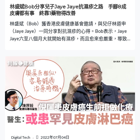
擔心若不治療，可能會導致失明。後來，鄺凱文獲處方美
林盛斌Bob分享兒子Jaye Jaye抗濕疹之路 手腳8成
國食藥局特別許可的抗病毒藥物「Tecovirimat」。在用藥
皮膚都有事 終靠1藥物得改善
首天，其皮疹已停止蔓延，接下來
林盛斌（Bob）獲香港皮膚健康基會邀請，與兒仔林道申
（Jaye Jaye）一同分享對抗濕疹的心得。Bob表示，Jaye
Jaye六至八個月大就開始有濕疹，而且愈來愈嚴重，導致
全家壓力很大，幸好現在已覓得新的治療方法，令兒子皮
膚得到好轉。 濕疹嚴重至每15分鐘醒一次 Jaye Jaye從小
到大就受濕疹問題所困擾，Bob憶述：「Jaye Jaye出世嘅
時候，已經係幾嚴重嘅濕疹底，到佢六至八個月大左右，
濕疹就開始發出黎，一開始出喺關節呢啲位，慢慢手手腳
腳八成都有，連塊臉都有出。」他指太太曾經試過用自然
療法為Jaye Jaye治療濕疹，但完全無作用，後來Jaye Jaye
濕疹愈來愈嚴重，甚至差不多每15分鐘醒一次，無法入
睡，令全家都很大壓力。 不斷長高但體重不變 靠肥仔湯
增磅 Bob續指在Jaye Jaye九個月大時，到診所檢查才發現
雖然兒子一直長高，但體重是維持不變，醫生一度以為他
們虐兒。Bob解釋：「其實原因就係瞓唔到覺，之後醫生
開咗藥，等佢瞓得好啲，太太亦都有煲肥仔湯俾佢飲，好
Digital Tech
2022年07月04日