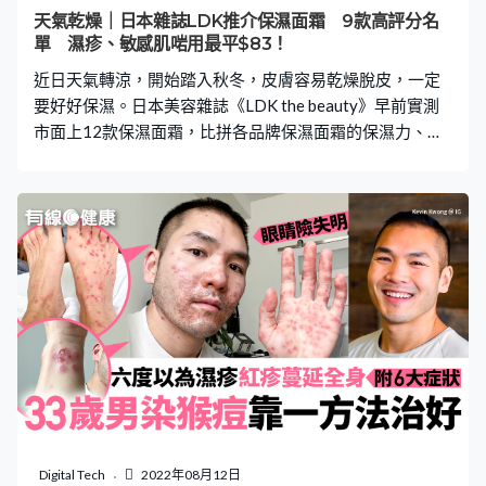
到貨便立即試用，形容塗抹後有輕微刺痛感，但很快便止
天氣乾燥｜日本雜誌LDK推介保濕面霜 9款高評分名
痕，於是當晚洗澡後再使用第2次。直至翌日起床，她發現
單 濕疹、敏感肌啱用最平$83！
患處已無痕癢感，且連「濕疹印」都消退了六、七成。 她
近日天氣轉涼，開始踏入秋冬，皮膚容易乾燥脫皮，一定
事後發文指：「當然我自己
要好好保濕。日本美容雜誌《LDK the beauty》早前實測
市面上12款保濕面霜，比拼各品牌保濕面霜的保濕力、成
分及用後感，並排出名次。其中9款獲得高評分，更有濕
疹、敏感肌適用的產品，而且部分更是香港有售，例如：
Bioderma、Curél、肌研極潤等，最平只需$83。即睇名
單！ 《LDK》實測12款保濕面霜 日本美容雜誌《LDK》評
測了市面上12款保濕面霜，逐一為各款產品進行3項測
試，包括：保濕力、成分及用後感，並就此作出評分，評
分標準如下： 保濕力：保濕力是保濕面霜最著重的功效。
在這次實測中，將產品塗抹在手臂上，並用儀器測量皮膚
水分，比較前後的數值。 成分：由專家分析美容效果和所
有成分，如果保濕霜含有美膚效果會更好，有效的成分會
加分，含刺激性成分則扣分。 使用感：由於保濕面霜每日
都會使用，所以使用感非常重要，會用紙碎測試產品黏
性。 9款高評分保濕面霜 《LDK》綜合出以下9款獲A級或
Digital Tech
2022年08月12日