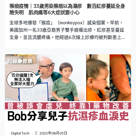
B級的保濕面霜，奪得第1位的保濕面霜，保濕力強勁，性
猴痘疫情｜33歲男染猴痘以為濕疹 數百紅疹蔓延全身
價比十分高。排名如下： 第9位丨黑糖精 Premium Intense
險失明 肌肉痛等6大症狀要小心
Care Cream 7
全球多地爆發「猴痘」（monkeypox）感染個案。早前，
美國加州一名33歲亞裔男子雙手痕癢出疹，紅疹甚至蔓延
全身，並且流膿疼痛。他經過6次線上診療均被判斷患上濕
疹，後來才被加州大學舊金山分校傳染病學專家診斷感染
猴痘。 紅疹迅速蔓延全身 綜合外國媒體報道，現居美國加
州的33歲亞裔男子鄺凱文（Kevin Kwong），今年6月底從
紐約返回加州兩天後，雙手莫名痕癢出紅疹，更不時在睡
夢中痛醒。起初他以為自己患上濕疹，未料情況突然迅速
惡化，紅疹開始擴散至臉上、手肘、手臂及腳踝，甚至更
出現流膿。 多次求醫 被誤判為濕疹 鄺凱文接受了6次線上
診療，又曾撥打一次護士熱線電話，並去過一次緊急護理
診所和兩次急診室，均被診斷為患上濕疹。直到7月初，獲
加州大學舊金山分校傳染病學專家陳子平（Peter Chin-
Hong）診斷，鄺凱文才被診斷患上猴痘。 皮疹接近眼睛險
失明 陳子平為鄺凱文進行治療，並表示鄺凱文患病嚴重程
度已排在同類病人的前5%，而且皮疹靠近鄺凱文的眼睛，
Digital Tech
2022年08月05日