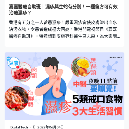
或黑素瘤皮膚癌。不過，陳醫生估計倪匡未必是以上兩
嘉嘉醫療自助班｜濕疹與生蛇有分別！一種偏方可有效
種，而是有機會患上一種名為「皮膚T細胞淋巴癌」的皮膚
治療濕疹？
癌，此病十分罕見。陳醫生指，此病與濕疹相似，皮膚會
香港有五分之一人曾患濕疹！嚴重濕疹會使皮膚滲出血水
出現紅疹、痕癢、萎縮及呈紫紅
沾污衣物，令患者造成極大困憂。香港開電視節目《嘉嘉
醫療自助班》，特意請到皮膚專科醫生區志森，為大家講
解濕疹的治理方法。主持們更在醫生面前拿出偏方，聲稱
可以治療濕疹，究竟有沒有真正成效呢？ 濕疹的4大成因
嘉賓林希靈提出，自己的姪女同樣有濕疹問題，進行後食
物測試後，發現她們的致敏源竟是：蛋、奶和檸檬酸。戒
掉以上3種食物後濕疹問題便迎刃而解！ 嘉賓皮膚專科醫
生區志森指出，多達3成的小朋友都有食物敏感問題。而濕
疹是皮膚發炎，有些發炎未必源於細菌感染，而是自行發
炎！其成因可能是先天性的基因問題，後天受環境因素及
致敏源影響，致敏源包括：加工食物、調味料、化妝品、
皮膚用品、空氣污染物等等。當免疫系統出了問題，便會
引致炎症。 「生蛇」與濕疹的分別 區醫生也指出，「生
蛇」絕對不是濕疹，而是病毒感染！若曾經出過水痘，水
痘病毒就會藏在體內的神經細胞。當人的免疫系統下降，
Digital Tech
2022年06月04日