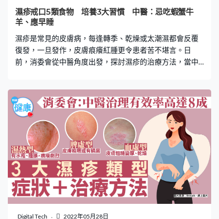
病毒便會按照神經區域發病，通常是單一邊身體出現水
濕疹戒口5類食物 培養3大習慣 中醫：忌吃蝦蟹牛
泡，但人體每個位置都有機會「生蛇」，而且，病毒對未
羊、應早睡
曾出過水痘的人有一定傳染性，大家要提高警覺。 濕疹則
濕疹是常見的皮膚病，每逢轉季、乾燥或太潮濕都會反覆
不會局限在神經區域發病，通常是整個身體，
復發，一旦發作，皮膚痕癢紅腫更令患者苦不堪言。日
前，消委會從中醫角度出發，探討濕疹的治療方法，當中
提到除了透過中藥治療，患者亦可從日常生活與飲食習慣
著手，例如戒口、早睡等，大家不妨參考一下。 中醫指，
濕疹患者大多受「風、濕、熱」等「病邪」困擾，除了戒
食發物之外，黏滯的食物難消化、生冷食物易傷脾胃，濕
疹患者亦只宜淺嘗。以下幾類食物，包括：肉類、海鮮
類、蔬果類等，要特別小心進食，甚至應盡量戒食。 濕疹
患者戒口清單 1. 肉類 牛肉、羊肉、鵝肉 2. 海鮮類 蝦、
蟹、貝殼類、鰻鮮、鱔魚、魚生 3. 蔬果類 竹筍、茄子、韭
菜、芋頭、荔枝、龍眼、榴槤、菠蘿、芒果、蜜桃 4. 飲品
酒、牛奶、凍飲 5. 其他 糯米、辣椒、胡椒、朱古力、煎炸
食物、含酒精的食物 培養3大生活習慣 濕疹患者除了要注
意飲食，亦應培養良好的生活習慣，這樣不但有助控制病
情，更能改善整體健康。 1. 早睡 中醫理論指出，晚上11時
Digital Tech
2022年05月28日