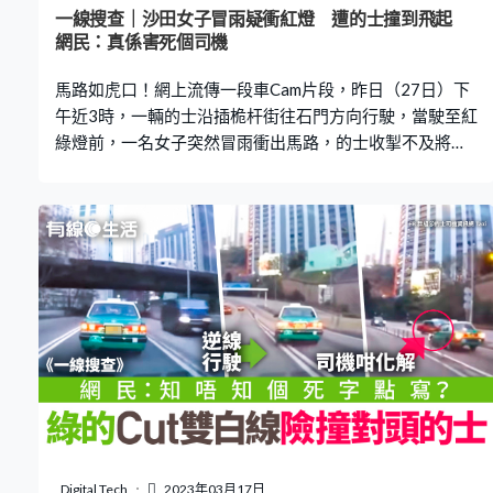
唔耐，第一次收到外幣，亦第一次街客畀咁多貼士」。 網
一線搜查｜沙田女子冒雨疑衝紅燈 遭的士撞到飛起
民：好明顯係睇錯啦 帖文引來網民熱議，不少網民指出，
網民：真係害死個司機
歐元與港幣20元紙鈔外觀相似，長者很大機會只是認錯貨
馬路如虎口！網上流傳一段車Cam片段，昨日（27日）下
幣，「其實同港紙好似
午近3時，一輛的士沿插桅杆街往石門方向行駛，當駛至紅
綠燈前，一名女子突然冒雨衝出馬路，的士收掣不及將她
撞飛，再凌空翻騰墮地。司機立即停車，並頓時爆粗「X
你老味，累X死我」，而車上乘客則嚇得尖叫，直呼「好
得人驚」。 更多熱門文章： 澳門金巴懶人包 車票買一送
一優惠延至6月！購票方法＋上車地點一文看自費檢測站
3.22起僅餘5個 地點、開放時間一覽 預約檢測3大常見
Q&A特區護照續期申請 6大常見錯誤 入境處提醒不少
人照片規格不符｜附申請教學 女子疑衝紅燈捱撞 有網民在
facebook群組「車cam L（香港群組）」上載一段恐怖車
Cam片段。片中可見，事發為昨日（27日）下午接近3
時，當時正下著毛毛細雨，的士沿插桅杆街往石門方向行
駛，當駛至牛皮沙街交界的行人過路線時，正亮著綠色行
車燈號，的士便繼續直駛。此時，一名全黑衣著的女子突
然冒雨衝出馬路，跑過對面，而的士司機疑視線受阻，收
Digital Tech
2023年03月17日