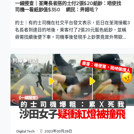
一線搜查｜荃灣長者搭的士付2張$20紙鈔：唔使找
司機一看紙鈔值$350 網民：畀錯咗？
的士｜有的士司機在社交平台發文表示，近日在荃灣接載3
名長者到達目的地後，乘客付了2張20元藍色紙鈔，並稱
毋需找續後便下車。司機事後發現手上鈔票竟是外幣歐
元，價值相等於約350港元，表示「第一次街客俾咁多貼
士」。大批網民認為，該三位長者只是無意中將外觀相似
的歐元，誤當成港幣，斥司機疑因貪念沒有刻意提醒。 更
多熱門文章：澳門金巴懶人包 購票方法＋上車地點一文
看機場快綫購票優惠｜必知4大着數 邊個平台訂票最抵？
多人同行有優惠 機鐵買飛途徑一文看特區護照續期申
請 6大常見錯誤 入境處提醒不少人照片規格不符｜附申
請教學 該的士司機在facebook群組「的士司機資訊網
Taxi」發文表示，日前於荃灣西如心廣場接載了三位長
者，前往荃灣美心皇宮。到達目的地後，長者拿出2張
「20元」的鈔票，司機正準備找續時，他們隨即表示「唔
使找啦」便下車離去。待司機仔細查看，才發現他們支付
的是2張20歐元紙鈔，價值港幣約350元，讓他驚歎「入行
Digital Tech
2023年03月28日