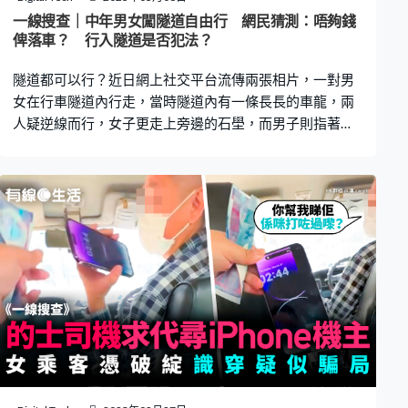
機要求繳付了$517元車資，並在下車時取回車資收據。事
一線搜查｜中年男女闖隧道自由行 網民猜測：唔夠錢
主下車後，發現收據不但沒有的士車牌，而且上下車的時
俾落車？ 行入隧道是否犯法？
間竟然一樣，兩欄均列為「20/03/2023 11:
隧道都可以行？近日網上社交平台流傳兩張相片，一對男
女在行車隧道內行走，當時隧道內有一條長長的車龍，兩
人疑逆線而行，女子更走上旁邊的石壆，而男子則指著其
中一輛車子，疑正與車內的人對話。事件引起網民熱議，
不少人認為相當危險，亦有人猜測兩人在隧道行走的原
因。 中年男女「隧道自由行」 多名網民在社交平台上載相
片，以「隧道自由行」、「隧道截的士」等為題發帖。從
相中可見，一對男女在行車隧道內行走，並且疑似逆線而
行。其中身穿黑色上衣、束起頭髮及背著斜孭袋的女子，
更手持手機走上了旁邊的石壆，而隨行男子則「手指
指」，疑似正與車內的人說話。 更多熱門文章 圳數字人民
幣教學 港人用八達通拍卡 即拎$200人民幣｜附領取方
法衣物放滿洗衣袋一直都做錯 專家揭3後果 愈洗愈髒兼
損壞洗衣機｜附正確使用方法 網民猜測：唔夠錢俾咪落車
囉 當時隧道有一條長長的車龍，有多輛紅色的士及私家
車，由於上載照片的網民未有交代時間及詳情，未知兩人