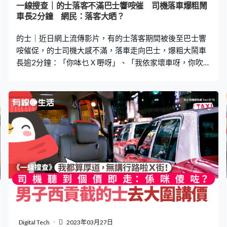
一線搜查｜的士落客不滿巴士響咹催 司機落車爆粗鬧
車長2分鐘 網民：落客大晒？
的士｜近日網上流傳影片，有的士落客期間被後至巴士響
咹催促，的士司機大感不滿，落車走向巴士，爆粗大鬧車
長逾2分鐘：「你呠乜Ｘ嘢呀」、「我依家壞車呀，你吹我
Ｘ漲呀」。直至有途人勸阻，的士司機才開車離開。影片
引起網民熱議，直斥的士司機無理，「落客大晒？」、
「映衰晒全行」。 更多熱門文章： 澳門金巴懶人包 購票
方法＋上車地點一文看機場快綫購票優惠｜必知4大着數
邊個平台訂票最抵？多人同行有優惠 機鐵買飛途徑一文
看特區護照續期申請 6大常見錯誤 入境處提醒不少人照
片規格不符｜附申請教學 YouTube頻道「車CAM特警」以
「的士落客被巴士響咹2次，落車怒小巴士司機」為題，近
日上傳一段影片，內容是有的士在葵涌石籬大隴街落客
時，被巴士司機從後響咹2次催促，的士司機隨即落車走向
巴士，爆粗怒罵巴士車長2分鐘。 影片可見，的士司機走
近巴士駕駛位位置，大聲斥罵：「明知我落緊客，仲喺度
猛咁呠」。的士司機其後更返回的士車廂，用手機拍攝並
Digital Tech
2023年03月27日