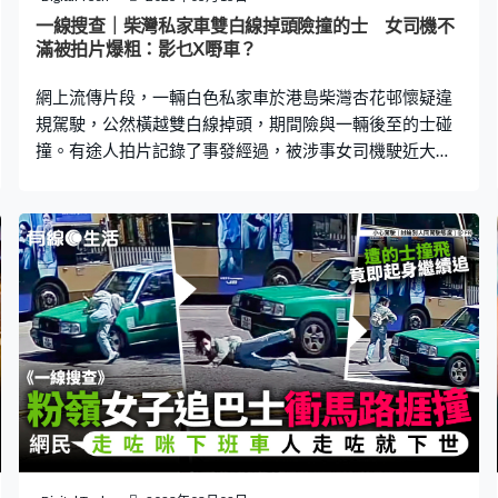
司機上載的12秒車Cam片段可見，司機停車後打開車門，
一線搜查｜柴灣私家車雙白線掉頭險撞的士 女司機不
一名穿著長袖上衣，背著斜孭袋的男子問道：「大圍百三
滿被拍片爆粗：影乜X嘢車？
蚊走唔走？」並稱「以前我係百二蚊咋」，惟司機未有理
網上流傳片段，一輛白色私家車於港島柴灣杏花邨懷疑違
規駕駛，公然橫越雙白線掉頭，期間險與一輛後至的士碰
撞。有途人拍片記錄了事發經過，被涉事女司機駛近大
罵：「你影乜X嘢車？」事件引起網民熱議，「最大問題
就係佢以為冇問題」、「人無恥，便無敵」。 更多熱門文
章： 一線搜查｜內地通關二維碼「黑碼」申請教學 健康
申報3大方法一文看｜附申報網址一線搜查｜內地銀行開戶
口懶人包 申請方法＋文件 北上開戶有甚麼好處？哪間
銀行最方便？一線搜查｜冒yuu發SMS訛稱積分到期 最新
釣魚詐騙一周呃走97萬 警方教4招識破假網站 法例規
定，汽車不得在雙白線掉頭。不過，近日有網民以「直擊
– 司機問途人自己到底發生了什麼事」為題，上載一段影
片至Youtube頻道「車CAM特警」。片中可見，一輛白色
私家車在柴灣杏花邨公共運輸交匯處一帶，公然橫越越過
雙白線，掉頭駛向右方相反方向的行車線。 其後一輛的士
從後方駛近，涉事女司機見狀，即向的士揮手示意，的士