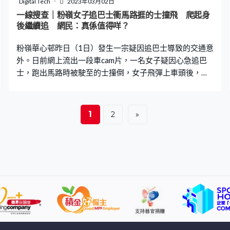
Digital Tech
2023年03月02日
及時減速停下等候，兩車未有發生碰撞。有途人拍下違規
一線搜查｜粉嶺女子追巴士衝馬路捱的士撞飛 爬起身
駕駛全過程，女司機發現其拍攝行為後大感不滿，並將車
後繼續追 網民：真係值得咩？
慢駛往路邊並開窗，大罵：「你影乜X嘢車啊？」 網民：
粉嶺華心邨昨日（1日）發生一宗疑因追巴士導致的交通意
最大問題係
外。日前網上流出一段車cam片，一名女子疑因心急追巴
士，跑出馬路時被駛至的士撞倒，女子飛彈上車頭後，再
翻滾墮地，惟她立即爬起身來，拍一拍手上的沙塵，便即
繼續跑過對面馬路追巴士。片段引起不少熱議，很多網民
大呼驚險，並指「趕還趕吖，命仔緊要呀。」 更多熱門文
1
2
»
章： 口罩令3.1起全面取消、停免費檢測、減自費PCR地
點 4大新防疫措施一文看內地通關二維碼「黑碼」申請教
學 健康申報3大方法一文看｜附申報網址深圳酒店10間
推介 Muji酒店$400住到、私人泳池、新開幕 福田、東
門都有 的士收掣不及 車cam片段可見，事發為昨日（1
日）上午11時28分，地點位於粉嶺華心邨，一名穿著牛仔
褲、孭背囊的女子，突然從邨口跑出，直奔向對面馬路的
巴士，沿途一邊揮手，估計正在追截巴士。當時有一輛專
線小巴正駛近，小巴司機看到女子狂奔，及時煞停。惟女