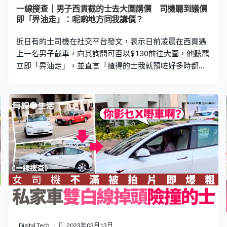
不斷用粗口怒罵巴士車長，並聲稱的士出現故障無法駛
一線搜查｜男子西貢截的士去大圍講價 司機聽到議價
走，「我依家壞車啊。」 整條接近2分半鐘的影片中，的
即「畀油走」：呢啲地方同我講價？
士司機不斷重複用粗口罵車長，至片段中段，司機才交代
近日有的士司機在社交平台發文，表示日前凌晨在西貢遇
不滿之處。他稱停泊的位置雖然
上一名男子截車，向其詢問可否以$130前往大圍，他聽罷
立即「畀油走」，並直言「揸得的士我就預咗好多時都吉
車走」，批評男子「喺呢啲地方你仲要同我講價？」帖文
引起熱議，有人認為的士司機做得好，又指「呢個世界上
好多無賴」、「窮就坐小巴啦」，不過亦有人質疑司機是
否屬拒載。 更多熱門文章： 自費檢測站3.22起僅餘5個
地點、開放時間一覽 預約檢測3大常見Q&A特區護照續
期申請 6大常見錯誤 入境處提醒不少人照片規格不符｜
附申請教學的士司機20秒連犯3錯 車門都未閂就向前
衝 前車被撞即爆粗：你搞咩啊？ 男子截的士去大圍講價
一名的士司機在Facebook群組「的士司機資訊網Taxi」上
載一段車Cam片段，並留言指日前凌晨3時在西貢的士站對
面的便利店，看到一名「生意失敗樣」的男子揮手截車，
當時認為對方「行過對面馬路都懶」，但仍駛近該名男
子，結果聽到他議價，於是即時關門「畀油走」。 從的士
Digital Tech
2023年03月13日