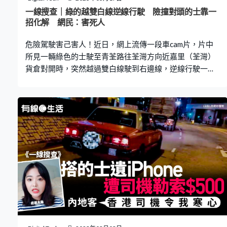
掣不及將她整個人撞飛。 女子被的士撞到凌空飛起 該名女
一線搜查｜綠的越雙白線逆線行駛 險撞對頭的士靠一
子被的士撞到凌空飛起，然後翻筋斗墮地，倒臥地上仍有
招化解 網民：害死人
意識。司機見狀立即停車，並忍不住連番爆粗：「X你老
危險駕駛害己害人！近日，網上流傳一段車cam片，片中
所見一輛綠色的士駛至青荃路往荃灣方向近嘉里（荃灣）
貨倉對開時，突然越過雙白線駛到右邊線，逆線行駛一段
路後更險些撞上對頭紅色的士，十分驚險。 綠的突越雙白
線逆行 3月15日，有網民於Facebook群組「的士司機資訊
網 Taxi」上載一段車cam片。車CAM顯示事發位置在青荃
路往荃灣方向，片中所見，拍攝的車主一直跟着前方綠的
行駛，但綠的駛至近嘉里（荃灣）貨倉對開時，突然越過
雙白線切到右邊線，更逆線行駛了一段時間。 更多熱門文
章： 元朗男童貪玩石頭擲車 外傭全程玩手機 車主險被
擊中：唔該好好教下細路婆婆搭巴士不適召白車 乘客抱
怨阻返工 女生看不過眼「出招」全車無聲出粉嶺女子追
巴士衝馬路捱的士撞飛 爬起身後繼續追 網民：真係值
得咩？ 對頭紅的司機扭軚急剎停 從片段的最初，已看到有
輛客貨車於右邊線逆向駛過，而地上亦顯示為雙白線，未
知綠的司機當時是否未有為意，行車途中突然打燈，並切