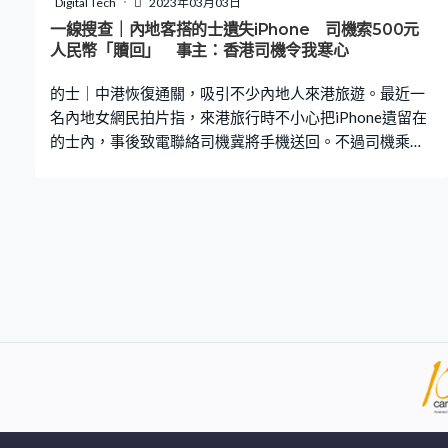
Digital Tech
2023年03月03日
至右邊線逆行。從車cam片中可看到，涉事的士逆行了一
一線搜查｜內地客搭的士遺失iPhone 司機索500元
段路至石壆末段時，前方有一輛紅的正迎面駛向，近乎撞
人民幣「贖回」 事主：香港司機令我寒心
上之際，對頭紅的司機立刻扭軚並煞停於緩衝區，綠的司
的士｜中港恢復通關，吸引不少內地人來港旅遊。最近一
機才驚覺自己逆
名內地女網民拍片指，來港旅行時不小心把iPhone遺留在
的士內，事後致電聯絡司機冀將手機送回。不過司機乘機
勒索，要求500元人民幣。事主拍下司機「勒索」影片，
並在內地社交平台公開。 更多熱門文章： 一線搜查｜婆婆
搭巴士不適召白車 乘客抱怨阻返工 女生看不過眼「出
招」全車無聲出一線搜查｜回鄉證續證懶人包‎ 流程、文
件、收費一覽 8類人士可插隊預約｜附中旅社連結深圳酒
店10間推介 Muji酒店$400住到、私人泳池、新開幕 福
田、東門都有 日前一名女網民「Linlin的奇妙冒險」於微博
上載影片，公開其在港遺失手機的經歷。她表示，3年沒來
香港，她與友人早前到深水埗食飯後乘的士回到酒店，下
車後發現手機不在身上，遂立即打電話到自己手機嘗試尋
找，結果的士司機接聽，更聲大夾惡地要求酬賞500元人
民幣，才肯將手機交還。 事主表示，與司機交涉過程中，