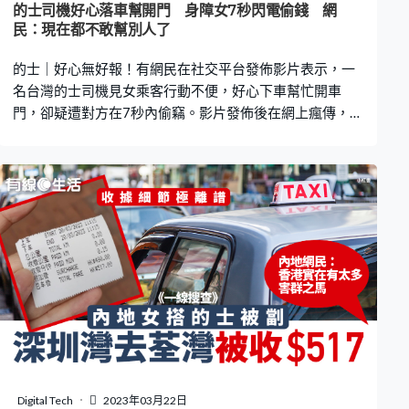
的士司機好心落車幫開門 身障女7秒閃電偷錢 網
民：現在都不敢幫別人了
的士｜好心無好報！有網民在社交平台發佈影片表示，一
名台灣的士司機見女乘客行動不便，好心下車幫忙開車
門，卻疑遭對方在7秒內偷竊。影片發佈後在網上瘋傳，不
少網民表示司機的好心行為慘被利用，「利用別人的善心
做壞事」、「手法俐落，可能是慣竊」。 更多熱門文章：
澳門金巴懶人包 車票買一送一優惠延至6月！購票方法＋
上車地點一文看自費檢測站3.22起僅餘5個 地點、開放時
間一覽 預約檢測3大常見Q&A特區護照續期申請 6大常
見錯誤 入境處提醒不少人照片規格不符｜附申請教學 女
乘客行竊動作前後不到7秒 近日有網民在facebook群組
「爆料公社公開版」以「高雄司機們請注意，因她行動不
便，需要協助幫忙下車，當司機下車時偷竊」為題，發布
一段26秒「車cam」影片。從影片可見，的士後座有一名
戴眼鏡的身障女乘客，當到達目的地以後，司機好心下車
幫女乘客打開車門。趁著司機離開駕駛位的期間，女乘客
隨即俯身向前，伸手到前方司機位附近位置，拿取一些東
Digital Tech
2023年03月22日