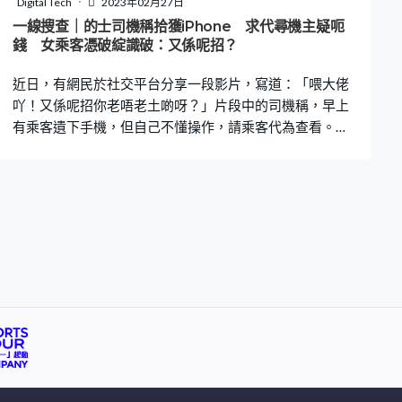
Digital Tech
2023年02月27日
為何會出現在隧道，因此引起網民熱議及無限遐想。有網
一線搜查｜的士司機稱拾獲iPhone 求代尋機主疑呃
民猜測，兩人疑因的士車費太貴，於是選擇下車行出隧
錢 女乘客憑破綻識破：又係呢招？
道，自行前往目的地，「見到不停跳錶，頂唔住落車」、
近日，有網民於社交平台分享一段影片，寫道：「喂大佬
「可能太塞車個咪錶不停跳，最後俾錢，然後自
吖！又係呢招你老唔老土啲呀？」片段中的司機稱，早上
有乘客遺下手機，但自己不懂操作，請乘客代為查看。該
名乘客查看後指出，司機遞上的是假電話，又指該名司機
並無展示行車證資料，懷疑「代尋機主」是只是一場騙
局。 司機聲稱客人遺下iPhone 2月25日，有網民於
Facebook群組「車cam L」分享一段影片，寫道：「一上
車見佢冇行車證冇司機資料，都知佢有古惑㗎喇～果然！
喂大佬吖！又係呢招你老唔老土啲呀？」影片中顯示，事
主在乘搭的士途中與司機交談，司機向她表示：「今朝
（客人）去廣州嘛，跌咗個電話，我又唔敢走」。司機稱
為怕客人隨時回來取回手機，他一直於附近等待，卻等不
到客人致電。 稱不懂操作 事主：假嘅部電話 隨後，司機指
因自己不懂操作涉事的iPhone，於是向事主遞上拾獲的手
機：「佢有冇較靜音呀？妹妹你幫我睇吓佢係咪打咗過