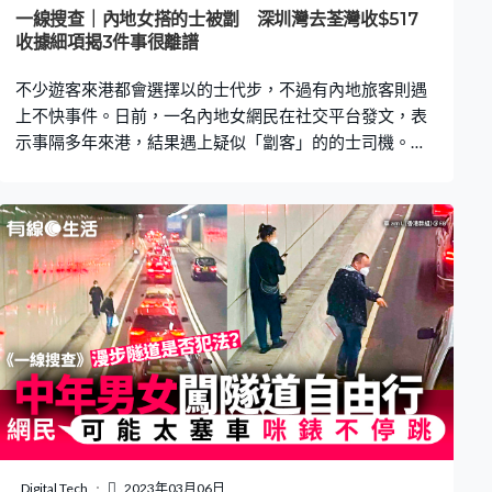
西後迅速放入自己手袋，動作疑似行竊。 司機幫忙開車門
一線搜查｜內地女搭的士被劏 深圳灣去荃灣收$517
後，她便鎮定地挪移下車，神情無異樣。女乘客動作前後
收據細項揭3件事很離譜
不到7秒，事發時的士司機亦未有察覺任何不妥，待翻看
不少遊客來港都會選擇以的士代步，不過有內地旅客則遇
「車ca
上不快事件。日前，一名內地女網民在社交平台發文，表
示事隔多年來港，結果遇上疑似「劏客」的的士司機。她
指自己由深圳灣乘搭的士到荃灣，竟被收取$517元港幣的
昂貴車資，而司機列印的車資收據更為離譜，令她大感憤
怒，最終她決定在電子報案中心報案。 更多熱門文章： 自
費檢測站3.22起僅餘5個 地點、開放時間一覽 預約檢
測3大常見Q&A特區護照續期申請 6大常見錯誤 入境處
提醒不少人照片規格不符｜附申請教學的士司機20秒連犯
3錯 車門都未閂就向前衝 前車被撞即爆粗：你搞咩啊？
內地旅客搭的士疑被騙 一名女網民在小紅書以「第一次被
HK的士騙」為題發文，表示自己事隔很久再次來到香港，
卻竟然不幸遇到「騙子的士」。她指自己在深圳灣乘搭的
士前往荃灣一間酒店，到達目的地後，被的士司機要求繳
付$517元港幣的車資，費用昂貴得令她相當吃驚。 的士收
據揭3件事不合理 雖然車資不合理，但事主仍有按的士司
Digital Tech
2023年03月06日