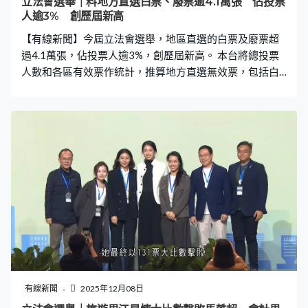
立法會選舉｜料地方直選白票、廢票逾4.1萬張 佔投票
人逾3% 創歷屆新高
【有線新聞】今屆立法會選舉，地區直選的白票及廢票超
過4.1萬張，佔投票人逾3%，創歷屆新高。 本台將總投票
人數和各區有效票作統計，推算地方直選無效票，包括白
票及廢票等約4.1萬多張，佔整體約3.12%，比上屆增加
1.08百分點。覆蓋發生宏福苑火災的大埔區，新界東北的
13.4萬張選票中，有4,634張屬無效票，佔該區投票人數
3.45%，比率是十個選區中最高。
有線新聞
2025年12月08日