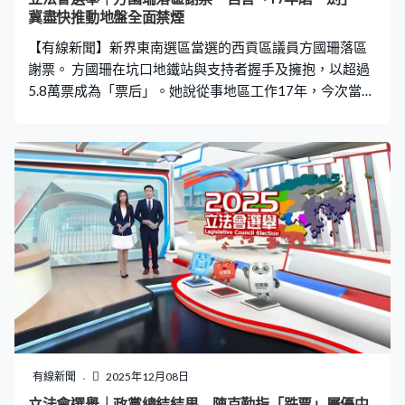
很感動，因為他們面對這麼多問題，投票應該是放得最低
冀盡快推動地盤全面禁煙
的一件事情，但他們都這麼信任我們的工作。」 其他當選
【有線新聞】新界東南選區當選的西貢區議員方國珊落區
議員表明復會後支持政府追責。批發及零售界當選人
謝票。 方國珊在坑口地鐵站與支持者握手及擁抱，以超過
5.8萬票成為「票后」。她說從事地區工作17年，今次當選
是「17年磨一劍」，承諾進入議會後會利用自己消防及工
程的專業知識，協助宏福苑大火受影響居民重建家園，推
動地盤全面禁煙。 新界東南選區當選人方國珊：「我認為
可以先通過後審議，盡快落實，因為火災無情，這麼大的
隱患，如果得到業界各方面支持，在這樣憂傷情緒下，大
家沒有反對的話盡快立法，可以做好規管，我們不容許一
丁點火種在社區蔓延。
有線新聞
2025年12月08日
立法會選舉｜政黨總結結果 陳克勤指「跌票」屬優中