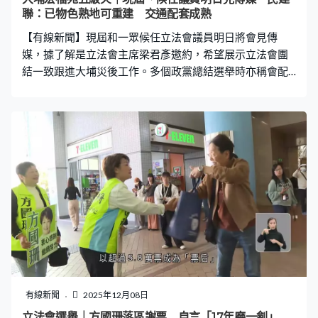
聯：已物色熟地可重建 交通配套成熟
【有線新聞】現屆和一眾候任立法會議員明日將會見傳
媒，據了解是立法會主席梁君彥邀約，希望展示立法會團
結一致跟進大埔災後工作。多個政黨總結選舉時亦稱會配
合政府災後重建，落實改革維修及追責工作。 大埔宏福苑
災民家園重建是新一屆立法會首要議題，財政司副司長辦
公室說「應急住宿安排工作組」會全面考慮各項因素，不
排除任何可能，全力支援災民住宿需要。 民建聯說已物色
一幅熟地，毋須再造平整工作，鄰近富善邨，目前為建造
學院訓練場，交通配套成熟。新界東北選區當選人陳克
勤：「是否最合適，相信留待特區政府決定。另外後續探
訪災民過程中災民有不同看法，有些要求原區住大埔，有
些不想再住大埔，有些說想住宏福苑重建地方，亦有人不
想住那裡因觸景生情，所以最重要提出長遠解決他們重建
家園方案。」 同區一同成功連任的新民黨李梓敬在記者會
上談到大火時一度哽咽，承諾跟進重建工作。新界東北選
區當選人李梓敬：「很多宏福苑居民過來拍梓敬肩膀，說
有線新聞
2025年12月08日
我是宏福苑，去了哪裡，我特地回來投票給你。對我來說
立法會選舉｜方國珊落區謝票 自言「17年磨一劍」