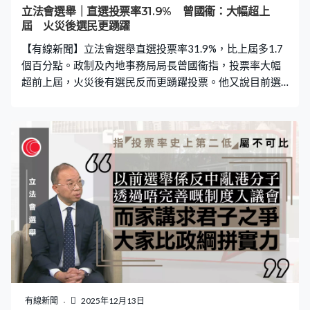
立法會選舉｜直選投票率31.9% 曾國衞：大幅超上
屆 火災後選民更踴躍
【有線新聞】立法會選舉直選投票率31.9%，比上屆多1.7
個百分點。政制及內地事務局局長曾國衞指，投票率大幅
超前上屆，火災後有選民反而更踴躍投票。他又說目前選
舉制度達到預期效果，相信會繼續。 改制後第二場立法會
選舉，直選投票率31.9%，超越上屆的30.2%，是回歸以來
第二低，政制及內地事務局局長曾國衞認同港澳辦稱投票
率大幅超越上屆。曾國衞：「功能界別由上次32%升至
40%，選舉委員會界別去到接近100%、99點幾%，直選亦
上升過上次，所以我覺得大幅超前這個說法亦是正確的。
社會氣氛仍然很沉重下，有些人覺得沒有心情投票亦有
的，有些人覺得在這情況下希望立法會盡快產生，從而大
家盡快做好善後工作、改革工作，化悲憤為力量，進一步
踴躍投票。」 改制後直選議席減至20席，佔約兩成，被問
到會否調整三大界別議席佔比至「3、3、3」。曾國衞：
「整體設計亦是當初經過深思熟慮進行，目前見到是符合
當初的設定，既符合一國兩制方針，亦都大家是愛國愛港
有線新聞
2025年12月13日