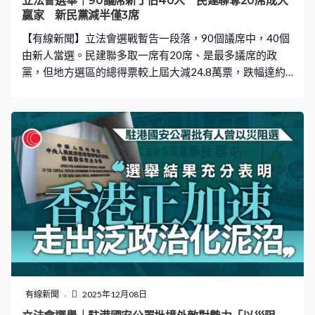
立法會選舉｜90議席新丁佔40人 民建聯奪20席成大
贏家 新民黨減半僅3席
【有線新聞】立法會選戰暫告一段落，90個議席中，40個
由新人當選。民建聯多取一席有20席、是最多議席的政
黨，但地方選區的總得票較上屆大減24.8萬票，跌幅達約
36%。 來屆立法會大換血，54名爭取連任的議員，4人重
返議會夢碎，包括民建聯顏汶羽及黃俊碩、工聯會郭偉强
及陸頌雄。換言之議會新面孔有40人，換血比例達四成
四，當中功能界別及選委會界別各有16人，地區直選就有
8人。 82名當選人有申報年齡他們平均歲數約50歲，最年
輕是31歲江旻憓，最年長是67歲的陳紹雄。 按政黨分布，
最大黨仍然是民建聯，手握20席，比上屆還多一席，主要
進帳來自選委會界別，地區直選10席全保不失。不過取得
票數比上屆立法會選舉大減24.8萬票，比前年區議會選舉
亦減少6.3萬票；得票率亦比前兩次選舉分別下跌超過17及
8個百分點，只有約三成三。 其他政黨議席數目大部分沒
有變化，但經民聯因為保不住地產及建造界而減少1席，但
總數仍然有8席，是議會第二大政黨。 而新民黨在一眾元
有線新聞
2025年12月08日
老棄選後，議席由6席減至3席。