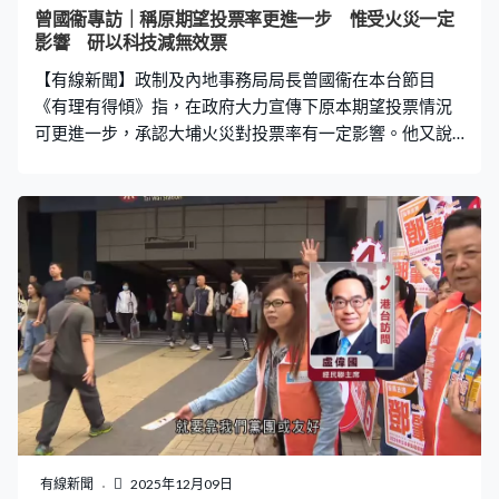
人士，亦包羅不同範疇。我們覺得目前安排上，我們可以
曾國衞專訪｜稱原期望投票率更進一步 惟受火災一定
繼續進行這方面工作。」 今次政府亦首次牽頭舉辦官方選
影響 研以科技減無效票
舉論壇，曾國衞滿意效果，相信日後會繼續舉辦，亦支持
【有線新聞】政制及內地事務局局長曾國衞在本台節目
和鼓勵其他傳媒辦
《有理有得傾》指，在政府大力宣傳下原本期望投票情況
可更進一步，承認大埔火災對投票率有一定影響。他又說
會研究用科技，減少無效票情況。 改制後第二場立法會選
舉，有逾131萬選民投票、投票率31.9%。政制及內地事務
局局長曾國衞說，在災後沉重氣氛下，投票率令當局感到
欣慰，又說不應該與改制前的投票率比較。曾國衞：「有
些形容說史上第二最低，我覺得這不可以這樣去比較的。
始終以前的選舉，大家不要忘記，那時是在甚麼情況下，
是反中亂港份子仍然是透過一個不完善的選舉制度進入議
會。跟現在我們完善選舉制度之後有很大分別，我們現在
講求的是君子之爭，大家比政綱、拼實力。」 曾國衞：
「（如果沒有這場大火，你們做了這麼多事情，是不是期
望投票率會再高一點呢？）各界包括政府也好，候選人本
身的努力也好，整個選舉的氛圍非常好，的而且確我們期
望今次選舉的投票情況是會更進一步的。但是當然很不
有線新聞
2025年12月09日