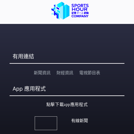
在社交平台致歉，指辜負選民期望，又呼籲業界一致支持
江旻憓。 飲食界是最早宣布結果的界別，自由黨梁進成功
接棒，以101票擊敗對手江志恒。梁進
有用連結
新聞資訊
財經資訊
電視節目表
App
應用程式
點擊下載app應用程式
有線新聞