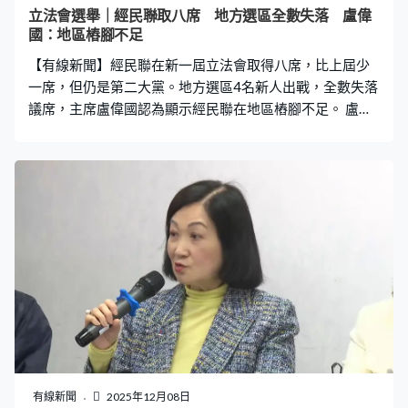
幸，就出現了大埔的火災，這的確會造成一定的影響。」
立法會選舉｜經民聯取八席 地方選區全數失落 盧偉
今屆直選無效選票有4.1萬張、佔3.12%，無論是數量和比
國：地區樁腳不足
率都是回歸以來最高，曾國衞不認為是因為有人被迫投票
【有線新聞】經民聯在新一屆立法會取得八席，比上屆少
所致。「有些情況就是，譬如我們一區
一席，但仍是第二大黨。地方選區4名新人出戰，全數失落
議席，主席盧偉國認為顯示經民聯在地區樁腳不足。 盧偉
國：「樁腳是非常非常重要，特別是新人。即使本身工商
專業背景是好，而且在地區內做實事，到了不同區，特別
以往服務不到之處，他未能到達的細區就要靠我們黨團或
友好在那裡的樁腳支持。今次整個過程中，的確在這方面
有捉襟見肘的感覺。」
有線新聞
2025年12月08日