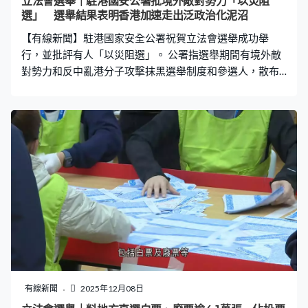
立法會選舉｜駐港國安公署批境外敵對勢力「以災阻
選」 選舉結果表明香港加速走出泛政治化泥沼
【有線新聞】駐港國家安全公署祝賀立法會選舉成功舉
行，並批評有人「以災阻選」。 公署指選舉期間有境外敵
對勢力和反中亂港分子攻擊抹黑選舉制度和參選人，散布
謠言將選舉與救援對立，煽惑選民不投票或投無效票，以
達到「以災阻選」的政治目的。特區執法機構及時澄清及
拘捕多人，為選舉如期舉行創造有利條件，選舉結果充分
表明香港正加速走出泛政治化的泥沼，凝聚保安全求發展
的社會共識。
有線新聞
2025年12月08日