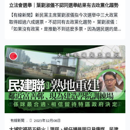
立法會選舉｜葉劉淑儀不認同選舉結果有去政黨化趨勢
【有線新聞】新民黨主席葉劉淑儀指今次選舉中三大政黨
取得超過六成選票，不認同有去政黨化趨勢。 葉劉淑儀：
「如果沒有政黨，是推動不到這麼多票，因為選民選的是
候選人，不是選官員、公務員。你見到專業動力、實政圓
桌，新民黨都是小黨，選民選擇這些獨立、專業的小黨，
可見選民知道要有些制衡，不想大黨完全話事。」
有線新聞
2025年12月08日
大埔宏福苑五級火｜現屆、候任議員明日見傳媒 民建