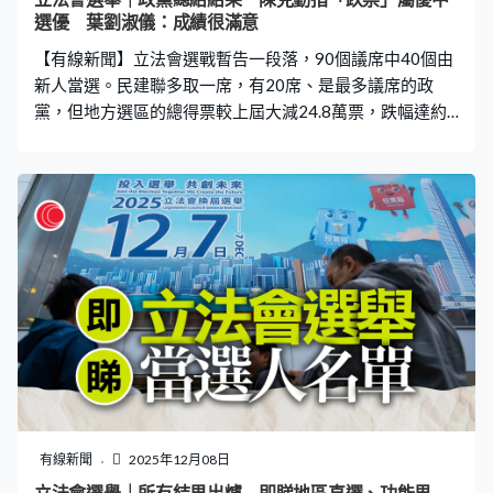
選優 葉劉淑儀：成績很滿意
【有線新聞】立法會選戰暫告一段落，90個議席中40個由
新人當選。民建聯多取一席，有20席、是最多議席的政
黨，但地方選區的總得票較上屆大減24.8萬票，跌幅達約
36%。 民建聯明年立法會90個議席中手握20席，比現屆多
一席，主要進帳來自選委會界別。地區直選10席全數保
住，不過總得票只有43.2萬，比上次立法會、區議會選舉
都大幅減少，得票率亦只有約三成三，比四年前下跌超過
17個百分點。陳克勤：「我翻查過資料，其他5位競選連
任的直選議員，他們得票也有所下跌，這正正說明市民有
更多不同選擇，真的可以去選、優中選優，所以整體票
數，在選舉過程中可以說流向不同政團候選人。」 工聯會
維持7席，地區直選派9隊，只有3名現任議員贏回議席，
總得票比四年前增加，有26萬票，但當中12萬來自新開拓
的6個選區，但兩名現任議員在地方選區落敗。吳秋北：
「能夠參與選舉好難得，在這個基礎上我們勇於開拓新領
域，如果數位、兩位議員仍然停留在舒適區，可能不符合
有線新聞
2025年12月08日
我們擔當的精神。」 新民黨由6席減至3席，直選7區只勝