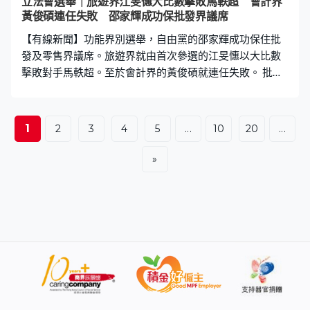
立法會選舉｜旅遊界江旻憓大比數擊敗馬軼超 會計界
黃俊碩連任失敗 邵家輝成功保批發界議席
【有線新聞】功能界別選舉，自由黨的邵家輝成功保住批
發及零售界議席。旅遊界就由首次參選的江旻憓以大比數
擊敗對手馬軼超。至於會計界的黃俊碩就連任失敗。 批發
及零售界，零售管理協會主席謝邱安儀未能成功挑戰已擔
任兩屆議員的自由黨主席邵家輝，以149對827票大比數被
擊敗。謝邱安儀：「我深深體會到選舉不是一朝一夕的
1
2
3
4
5
...
10
20
...
事，過去與選民關係方面都要時間建立互信。透過今次選
舉工程，其實開始了關係以及開始了解他們經營的痛
»
點。」邵家輝；「如果可以盡快令八個城市都有一周一
行，那裡有6,000萬人，我相信可以幫助我們平時周末三個
香港人北上才有一個內地朋友過來的數目，第二要做多一
些大型盛事才吸引到外地遊客來港。」 旅遊界宣布結果，
只有江旻憓上台。由奧運轉到政治舞台，她最終以131票
大比數擊敗獲得23票的馬軼超。江旻憓：「獲選旅遊界議
員是我的榮幸，衷心感謝業界支持。旅遊業是香港四大支
柱產業之一，未來會擔當好政策推動者和社會橋樑的角
色，為大家發聲，推動香港旅遊業界發展。」 馬軼超之後