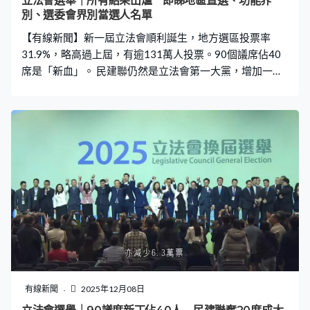
立法會選舉｜所有結果出爐 即睇地區直選、功能界
出2區，總得票與上屆差不多，有14.7萬，來自新開拓選區
別、選委會界別當選人名單
佔四成。葉劉淑儀：「很多政黨票數都下跌，但新民黨沒
【有線新聞】新一屆立法會順利誕生，地方選區投票率
有下跌，我們
31.9%，略高過上屆，有逾131萬人投票。90個議席佔40
席是「新血」。 民建聯仍然是立法會第一大黨，增加一
席、穩佔20席，但地區直選的得票足足跌了近25萬票。經
民聯少一席，8席都是功能界別或選委會，保住第二大黨。
工聯會維持7席。新民黨議席減半，只得3席。 五戰五敗的
方國珊今次終於晉身立法會，還以58000多票成為「票
后」。顏汶羽、郭偉强及陸頌雄就競逐連任失敗。即睇當
選人名單。 立法會選舉｜地方選區（20席） 立法會選舉｜
功能界別（30席） 立法會選舉｜選委會界別（40席）
有線新聞
2025年12月08日