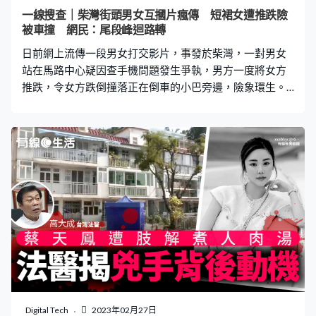
水灣交通意外 青年突衝紅燈 被私家車收掣不及撞倒 事
一線搜查｜柴灣街頭男女互摑片瘋傳 短裙女遭推跌險
主一招「施壓」令乘客無聲出 眼見婆婆徬徨無助，該名女
被車撞 網民：尾段峰迴路轉
網民立即衝出來大聲說道：「婆婆你唔好郁，你坐喺到，
日前網上流傳一段男女打交影片，事發於柴灣，一對男女
司機叫緊白車
站在馬路中心疑因查手機問題發生爭執，男方一度將女方
推跌，令女方跌倒撞落正在倒車的小巴旁邊，險象環生。
後來兩人更出手「互摑」，直到片段完結，男方則將女方
抱入懷中，整個過程被附近大廈的住戶拍下來，並配上旁
白。 更多熱門文章： 口罩令3.1起全面取消、停免費檢
測、減自費PCR地點 4大新防疫措施一文看內地通關二維
碼「黑碼」申請教學 健康申報3大方法一文看｜附申報網
址深圳酒店10間推介 Muji酒店$400住到、私人泳池、新
開幕 福田、東門都有 男方推跌女方 險遭小巴撞 有網民在
Facebook群組「柴灣人柴灣事」轉載一段影片，事發地點
為柴灣馬路中心。從影片可見，一名穿黑色短裙的女子走
近男方，欲伸手搶去手機，並大喊：「攞番嚟啦，乜X嘢
啫！」結果男方用手阻擋，更將女方推跌，撞向後面正在
倒車的小巴車身，幸好小巴及時停低，未有造成意外。 男
女爭執互摑 女方隨後撿起外套，並站起來扯著男方衣服的
Digital Tech
2023年02月27日