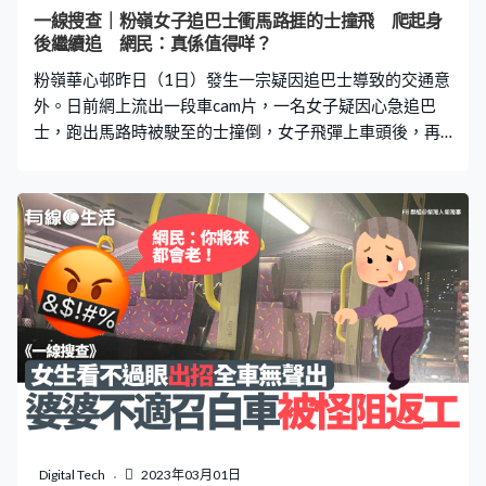
為何會出現在隧道，因此引起網民熱議及無限遐想。有網
一線搜查｜粉嶺女子追巴士衝馬路捱的士撞飛 爬起身
民猜測，兩人疑因的士車費太貴，於是選擇下車行出隧
後繼續追 網民：真係值得咩？
道，自行前往目的地，「見到不停跳錶，頂唔住落車」、
粉嶺華心邨昨日（1日）發生一宗疑因追巴士導致的交通意
「可能太塞車個咪錶不停跳，最後俾錢，然後自
外。日前網上流出一段車cam片，一名女子疑因心急追巴
士，跑出馬路時被駛至的士撞倒，女子飛彈上車頭後，再
翻滾墮地，惟她立即爬起身來，拍一拍手上的沙塵，便即
繼續跑過對面馬路追巴士。片段引起不少熱議，很多網民
大呼驚險，並指「趕還趕吖，命仔緊要呀。」 更多熱門文
章： 口罩令3.1起全面取消、停免費檢測、減自費PCR地
點 4大新防疫措施一文看內地通關二維碼「黑碼」申請教
學 健康申報3大方法一文看｜附申報網址深圳酒店10間
推介 Muji酒店$400住到、私人泳池、新開幕 福田、東
門都有 的士收掣不及 車cam片段可見，事發為昨日（1日）
上午11時28分，地點位於粉嶺華心邨，一名穿著牛仔褲、
孭背囊的女子，突然從邨口跑出，直奔向對面馬路的巴
士，沿途一邊揮手，估計正在追截巴士。當時有一輛專線
小巴正駛近，小巴司機看到女子狂奔，及時煞停。惟女子
疑被小巴阻擋了其視線，未有留意到小巴後面仍有一輛綠
Digital Tech
2023年03月01日