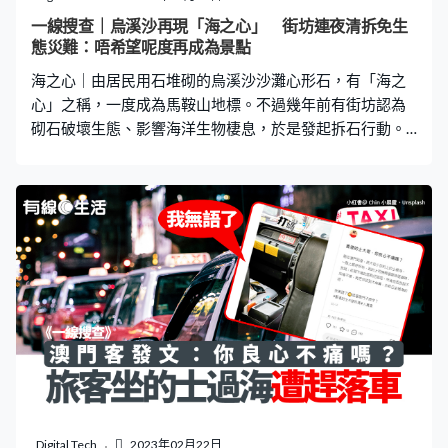
海爆喉喎！」另一端的男子則回答：「唔知啊，唔知啊，
一線搜查｜烏溪沙再現「海之心」 街坊連夜清拆免生
睇緊睇緊！」男子再問：「係咪有鯨魚啊？」另一端的男
態災難：唔希望呢度再成為景點
子回覆道：「睇唔到啊，睇唔到啊」。影片末，該黑色噴
海之心｜由居民用石堆砌的烏溪沙沙灘心形石，有「海之
泉「表演結束」，海面回復平靜。
心」之稱，一度成為馬鞍山地標。不過幾年前有街坊認為
砌石破壞生態、影響海洋生物棲息，於是發起拆石行動。
至近日，有居民再次發現心形石，街坊再到場拆石，惟數
日後心形石又被還原。關注組成員及沙田區議員鍾禮謙分
別接受《有線生活》訪問，提到拆石原因及困難之處。 更
多熱門文章 入台證網上申請教學 資格＋費用＋所需文
件 台灣自由行必知｜附網站連結車Cam片揭淺水灣交通
意外 青年突衝紅燈 被私家車收掣不及撞倒綠的司機疑
揀客 拒載旅客港珠澳橋去機場 遭同行鬧爆影片瘋傳：
唔開就走！ 街坊目睹中年漢砌心形石 早前，有街坊在「烏
溪沙石灘海岸關注組」發文，指烏溪沙沙灘沿岸又出現一
個用石頭堆砌的心形石，惟當時要送小朋友上學，未能及
時阻止，因此只拍下數張照片。從照片可見，一名灰白髮
的中年男子於早上時分，獨自在沙灘堆砌大石。而關注組
成員得悉後，隨即前往沙灘了解，發現當時已出現一個以
Digital Tech
2023年02月22日