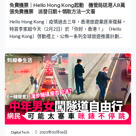
可是無功而回。後來二人回港報警求助，發現父母無出入
免費機票｜Hello Hong Kong起動 機管局送港人8萬
境紀錄，所以開設了FB專頁「失蹤的爸爸媽媽」，又找來
張免費機票 派發日期＋領取方法一文看
《蘋果日報》拍片呼籲外界協助，希望透過社交網絡尋找
Hello Hong Kong｜疫情過去三年，香港旅遊業逐漸復蘇。
失蹤雙親。 更多香港奇
特首李家超今天（2月2日）於「你好，香港！」（Hello
Hong Kong）啓動禮上，公佈一系列全球旅遊推廣計劃，
包括分階段向旅客送出50萬張免費機票，並向入境旅客贈
送消費優惠券，吸引他們訪港消費。此外，機管局亦將再
次向香港市民送出80,000張機票。那麼免費機票幾時派
發？怎樣和在哪裡領取？即看下文了解詳情。 🇯🇵東京住
宿推介： 東京近100間酒店推介 新開幕／溫泉旅館／滑
雪／1分鐘到JR🤩 東京13間新酒店👍🏻全部新裝修，更加有
溫泉、桑拿，鄰近JR🤩 東京8間河口湖溫泉酒店👍🏻房內泡
私人風呂，起床賞富士山絕景🤩 3.1起派50萬張機票 特首
李家超今天於「你好，香港！」（Hello Hong Kong）啓動
禮上，公佈一系列全球推廣計劃，當中包括免費向海外旅
客派發50萬張機票。這50萬張機票是機管局於2020年4
月，分別向國泰航空、香港快運（HK express）及香港航
空預購。免費機票計劃將於3月1日開始，六個月期間分階
Digital Tech
2023年03月06日