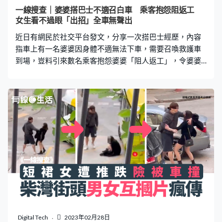
色的士駛近，當她再跑出去時，的士已駛至，收掣不及將
一線搜查｜婆婆搭巴士不適召白車 乘客抱怨阻返工
她撞倒。 網民：用生命嚟追巴士 女子被的士左邊車頭撞
女生看不過眼「出招」全車無聲出
倒，飛彈上車頭後，再翻滾落地，惟她似乎沒有受傷，立
近日有網民於社交平台發文，分享一次搭巴士經歷，內容
即站起來，拍一
指車上有一名婆婆因身體不適無法下車，需要召喚救護車
到場，豈料引來數名乘客抱怨婆婆「阻人返工」，令婆婆
非常難堪。事主聞言立即衝出來，以一招令怨聲載道的乘
客「無聲出」。不少網民大讚事主充滿善心，壓力下仍見
義勇為，更直斥有關乘客沒有同理心。 婆婆不適Call白車
遭抱怨阻返工 2月27日，有網民於Facebook群組「柴灣人
柴灣事」發文，指自己乘搭82號巴士時，車上一名婆婆因
身體不適無法下車：「婆婆去到東區醫院站想落車時，佢
企唔到起身，落唔到車，向司機求救 」。婆婆向司機表示
需要召喚救護車到場，隨即引來數名乘客抱怨：「我地
（哋）要返工，你唔好阻住我返工」、「你明知自己身體
咁樣就唔好搭巴士，坐的士」，令婆婆非常難堪。 更多熱
門文章 的士司機稱拾獲iPhone 求代尋機主疑呃錢 女乘
客憑破綻識破：又係呢招？柴灣街頭男女互摑片瘋傳 短
裙女遭推跌險被車撞 網民：尾段峰迴路轉車Cam片揭淺
Digital Tech
2023年02月28日