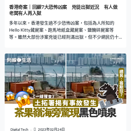
啊，假嘅部電話」，司機聞言：「吓？」事主再重覆：
香港奇案｜回顧7大恐怖凶案 兇徒出獄近況 有人做
「假嘅部電話」，司機回覆：「哦，唔值錢㗎，唔值錢佢
老闆有人再入獄
可能唔要喇，咁我走喇」。 更多熱門文章 澳門旅客坐的士
多年以來，香港發生過不少恐怖凶案，包括為人所知的
過海 表明想行紅隧後遭趕
Hello Kitty藏屍案、跑馬地紙盒藏屍案、鹽醃碎屍案等
等。雖然大部份涉案兇徙已經刑滿出獄，但不少網民仍十
分關心眾人去向，《有線生活》為大家整合了7宗香港奇
案，並找出兇徙近況，即去下文回顧案件。 【1】Hello
Kitty藏屍案 1999年，死者樊敏儀因為錢債問題，被兇手
陳文樂、梁勝祖及梁偉倫禁錮在單位內，後來被三人長期
虐待，包括飲尿、食屎、嚴重毆打和燃燒身體，最後重傷
至死。樊敏儀死後遭三人肢解和烹屍，頭顱就被放到一個
美人魚造型的Hello Kitty公仔頭部位置，成為人所知的
「Hello Kitty藏屍案」。 2001年，案件被改編成電影《人
頭豆腐湯》，2022年8月，其中一位已出獄的被告梁勝
祖，因非禮朋友的10歲女兒胸部罪成，被判入獄1年。
【2】跑馬地紙盒藏屍案 1974年，死者卞玉英被兇手歐陽
炳強殺害，並藏屍在一紙盒內。當時，一名清潔工在獸醫
診所門口發現一個藏女性裸屍的紙盒，警方就推斷死者當
Digital Tech
2023年02月24日