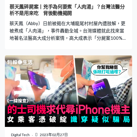
帽子，將他拉停，而男方則一直低頭查看手機。此時兩人
蔡天鳳碎屍案丨兇手為何要煮「人肉湯」？台灣法醫分
再次發生爭執，女方突然掌摑男方，而男方亦反擊打回女
析不是用來吃 背後動機揭開
方一巴掌，然後不停對著手機指罵。過了一會，女方又出
蔡天鳳（Abby）日前被揭在大埔龍尾村村屋內遭肢解，更
手打男方，雙
被煮成「人肉湯」，事件轟動全城。台灣媒體就此找來當
地著名法醫高大成分析案情，高大成表示「分屍案100%是
熟人所為」，又指出兇手費盡心力處理屍體，並將殘肢烹
煮背後的動機。 法醫分析兇手「分屍」原因 28歲時裝界名
媛蔡天鳳（Abby）於22日被通報失蹤，警方2日後（24
日）在大埔龍尾村一間村屋內發現其被殺害，部份殘肢更
被煮成「人肉湯」，最終揭發一宗駭人碎屍案。事件震驚
全城，引起外界關注，連台灣傳媒亦有作出報導。 其中
《東森電視》更找來當地著名資深法醫高大成分析案情，
高大成指出，在台灣分屍案較少見，很多案件都不會分
屍，而是桶屍，或棄屍在某個地方，反而香港和內地則有
較多分屍案，他解釋，因為這兩個地方的戶籍不清楚，因
此兇手犯案後，只要分屍便找不到人，「這個人報失蹤，
就永遠都找不到。」 高大成又指，在法院上會認為分屍是
凶殘行為，但從法醫角度來看，就會認為這是掩人耳目的
Digital Tech
2023年02月27日