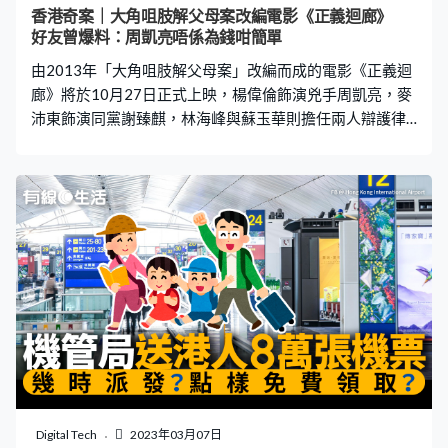
香港奇案｜大角咀肢解父母案改編電影《正義迴廊》
好友曾爆料：周凱亮唔係為錢咁簡單
由2013年「大角咀肢解父母案」改編而成的電影《正義迴
廊》將於10月27日正式上映，楊偉倫飾演兇手周凱亮，麥
沛東飾演同黨謝臻麒，林海峰與蘇玉華則擔任兩人辯護律
師，重新呈現此案。當年周凱亮聲稱父母在回鄉後突然失
蹤，於是找來記者幫忙尋親，誰知警方經調查後，竟發現
周凱亮殺害父母。案發後數年，有疑似周凱亮好友於網
上，講出另一個不為人知的版本。 了解更多《正義迴
廊》：《正義迴廊》原案兩陪審員難忍殘肢照退出 法庭
重組陪審團 報稱父母回鄉後失蹤 當年29歲的周凱亮，與哥
哥周凱膺、父親周榮基（65歲）、母親蕭月兒（62歲）居
住在西環一個單位。2013年3月2日，周凱亮一家前往旺角
朗豪坊飲茶時，父母表示會到內地遊玩兩星期，但兩兄弟
之後一直無法聯絡父母，電話也未能接通。當二人翻查父
母物件時，發現父母的護照和回鄉卡並無帶走，十分奇
怪。 開Page找傳媒尋雙親 兄弟二人懷疑父母的失蹤與金錢
有關，但卻無從入手調查，於是決定前往內地尋找他們，
Digital Tech
2023年03月07日