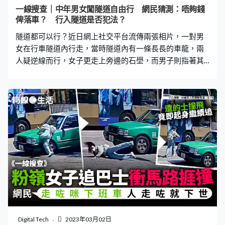
段發放。 將由航空公司送出 六個月的活動期間，各航空公
一線搜查｜中年男女闖隧道自由行 網民猜測：唔夠錢
司將通過不同方式送出免費機票，例如：大抽獎、先
俾落車？ 行入隧道是否犯法？
隧道都可以行？近日網上社交平台流傳兩張相片，一對男
女在行車隧道內行走，當時隧道內有一條長長的車龍，兩
人疑逆線而行，女子更走上旁邊的石壆，而男子則指著其
中一輛車子，疑正與車內的人對話。事件引起網民熱議，
不少人認為相當危險，亦有人猜測兩人在隧道行走的原
因。 中年男女「隧道自由行」 多名網民在社交平台上載相
片，以「隧道自由行」、「隧道截的士」等為題發帖。從
相中可見，一對男女在行車隧道內行走，並且疑似逆線而
行。其中身穿黑色上衣、束起頭髮及背著斜孭袋的女子，
更手持手機走上了旁邊的石壆，而隨行男子則「手指
指」，疑似正與車內的人說話。 更多熱門文章 圳數字人民
幣教學 港人用八達通拍卡 即拎$200人民幣｜附領取方
法衣物放滿洗衣袋一直都做錯 專家揭3後果 愈洗愈髒兼
損壞洗衣機｜附正確使用方法 網民猜測：唔夠錢俾咪落車
囉 當時隧道有一條長長的車龍，有多輛紅色的士及私家
車，由於上載照片的網民未有交代時間及詳情，未知兩人
Digital Tech
2023年03月02日