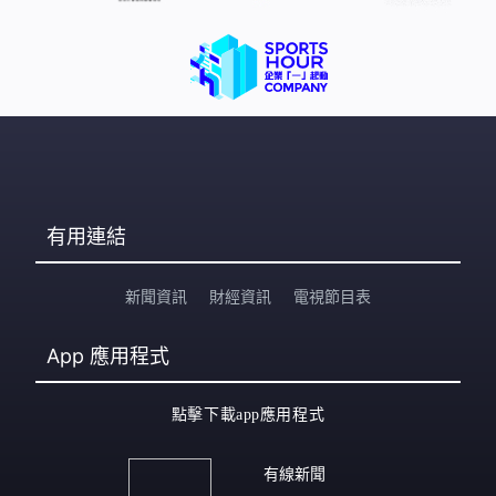
表示難以置信：「我無語了，這是哪門子操作？」，更大
嘆：「人真黑」。而他在回覆網民時提到：「我納悶的
是，一上車便告訴他我要去的目的地，他一早已知道要過
海，沒有問題才開車」。有網民問事主有否拒絕下車
有用連結
新聞資訊
財經資訊
電視節目表
App
應用程式
點擊下載app應用程式
有線新聞