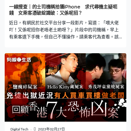
行為，並表示「分屍案100%是熟人所為，怕大家認出這個
一線搜查｜的士司機稱拾獲iPhone 求代尋機主疑呃
人，尤其是把頭、手都剁掉的，更是因為指紋、臉部的問
錢 女乘客憑破綻識破：又係呢招？
題，所以都會分屍丟掉。」 烹煮「人肉湯」疑避驗DNA 高
近日，有網民於社交平台分享一段影片，寫道：「喂大佬
大成亦提到，蔡天鳳被
吖！又係呢招你老唔老土啲呀？」片段中的司機稱，早上
有乘客遺下手機，但自己不懂操作，請乘客代為查看。該
名乘客查看後指出，司機遞上的是假電話，又指該名司機
並無展示行車證資料，懷疑「代尋機主」是只是一場騙
局。 司機聲稱客人遺下iPhone 2月25日，有網民於
Facebook群組「車cam L」分享一段影片，寫道：「一上
車見佢冇行車證冇司機資料，都知佢有古惑㗎喇～果然！
喂大佬吖！又係呢招你老唔老土啲呀？」影片中顯示，事
主在乘搭的士途中與司機交談，司機向她表示：「今朝
（客人）去廣州嘛，跌咗個電話，我又唔敢走」。司機稱
為怕客人隨時回來取回手機，他一直於附近等待，卻等不
到客人致電。 稱不懂操作 事主：假嘅部電話 隨後，司機指
因自己不懂操作涉事的iPhone，於是向事主遞上拾獲的手
機：「佢有冇較靜音呀？妹妹你幫我睇吓佢係咪打咗過
嚟，我聽唔到」。事主接過手機後，簡單查看答道：「冇
Digital Tech
2023年02月27日