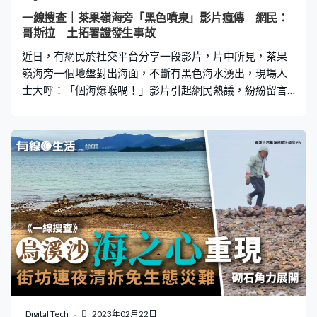
時去了旁邊雪糕工場借電話，而歐陽炳強就是工場員工，
一線搜查｜茶果嶺海旁「黑色噴泉」影片瘋傳 網民：
因此再推斷死者是在借電話時，因抵抗歐陽炳強非禮而被
哥斯拉 土拓署證發生事故
殺，最後棄屍到門外紙盒。 法醫抵達現
近日，有網民於社交平台分享一段影片，片中所見，茶果
嶺海旁一個地盤對出海面，不斷有黑色海水湧出，現場人
士大呼：「個海爆喉喎！」影片引起網民熱議，紛紛留言
指是「哥斯拉」、「深水海怪」等。土木工程拓展署回覆
查詢時指，初步相信是隧道建造工程中出現泥水滲出造
成，而工程團隊得知事故後，已經即時啟動風險管理應變
措施。 黑色噴泉影片瘋傳 近日，有網民於於Facebook群組
「大埔TAI PO」一段影片，並問道：「其實發生咩事
呢？」。片中所見，本港一個地盤對出海面，不斷有黑色
水湧出，水勢時大時小，像噴泉表演一樣。 更多熱門文章
澳門旅客坐的士過海 表明想行紅隧後遭趕下車 發文
嘆：你良心不痛嗎？車Cam片揭淺水灣交通意外 青年突
衝紅燈 被私家車收掣不及撞倒綠的司機疑揀客 拒載旅
客港珠澳橋去機場 遭同行鬧爆影片瘋傳：唔開就走！ 目
擊者：個海爆喉啊？ 片中同時有2把男聲對話，其中一名
男子緊張連問：「咩料啊？個海爆喉啊？個海爆喉啊？個
Digital Tech
2023年02月22日