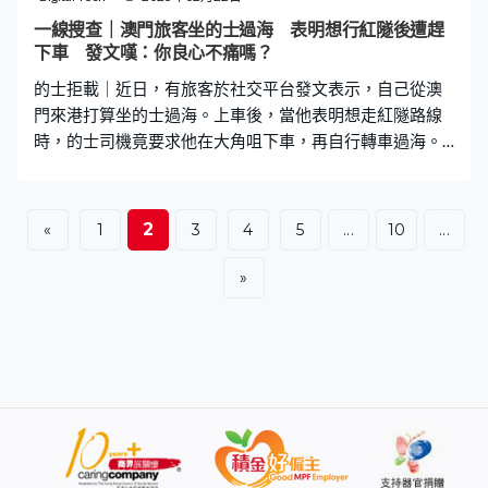
石砌成的心形外框。 關注組成員：非為拆而拆 直至上周五
一線搜查｜澳門旅客坐的士過海 表明想行紅隧後遭趕
（17日）晚上，關注組成員聯同數名街坊前往沙灘合力搬
下車 發文嘆：你良心不痛嗎？
走石頭，將沙灘還原。其中一名關注組成員其後發文，解
的士拒載｜近日，有旅客於社交平台發文表示，自己從澳
釋了「拆石行動」的原因。他指出，這次
門來港打算坐的士過海。上車後，當他表明想走紅隧路線
時，的士司機竟要求他在大角咀下車，再自行轉車過海。
對於半路中途被趕下車，該旅客表示十分無奈：「我寧願
他一上車便拒載。」 欲走紅隧過海被拒 2月12日，一名澳
門旅客於小紅書上，以「香港的士大哥，你良心不痛
2
«
1
3
4
5
...
10
...
嗎？」為題發文。他提到自己剛從澳門到港，拖住大包小
包，打算坐的士過海。事主說：「一路上都好好地，到的
»
士司機問過哪條隧道時，我說：紅隧不堵的話就紅隧
吧。」豈料司機卻回他說：「不知堵不堵，我把你放到大
角咀，你自己坐過海的（士）吧。」 更多熱門文章 入台證
網上申請教學 資格＋費用＋所需文件 台灣自由行必知
｜附網站連結車Cam片揭淺水灣交通意外 青年突衝紅
燈 被私家車收掣不及撞倒綠的司機疑揀客 拒載旅客港
珠澳橋去機場 遭同行鬧爆影片瘋傳：唔開就走！ 事主：
沒有機會讓我拒絕 對於半路中途被趕下車，事主於帖文中