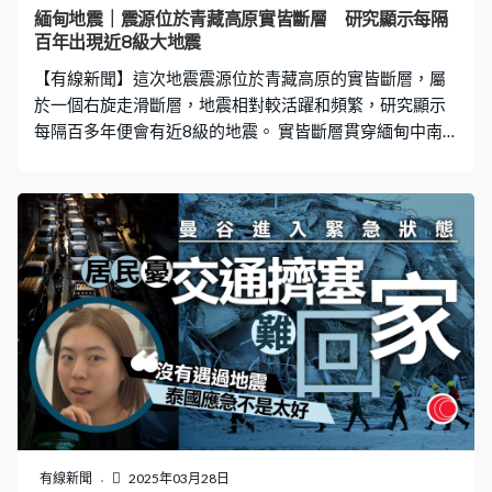
緬甸地震｜震源位於青藏高原實皆斷層 研究顯示每隔
百年出現近8級大地震
【有線新聞】這次地震震源位於青藏高原的實皆斷層，屬
於一個右旋走滑斷層，地震相對較活躍和頻繁，研究顯示
每隔百多年便會有近8級的地震。 實皆斷層貫穿緬甸中南
部至北部，全長千多公里，可再劃分成多個斷層帶，多個
主要城市都位處這些斷層帶附近，包括現時的首都內比都
及舊首都仰光。整個斷層在近一世紀左右先後有多次7級以
上的大地震，地震斷層一般可分為三種，包括正斷層、逆
斷層和走滑斷層，或稱為平移斷層。正斷層兩邊所受的是
拉力，令斷層上磐相對向下移，下磐則相對向上移；至於
逆斷層則是兩邊受壓，上磐與下磐的相對移動；與正斷層
相反，走滑斷層則為左右平移的情況，可分為右旋或左
旋，即兩邊分別相對右移或左移。 這次地震的實皆斷層，
則屬於右旋走滑斷層，近年的研究顯示，這個斷層每年平
均移動約20毫米，研究又推斷斷層活動可追溯至上新世，
即數百萬年前，有研究根據地震學研究用的庫崙應力變化
計算，實皆斷層每隔約160年，便會有一次造成地面裂開
有線新聞
2025年03月28日