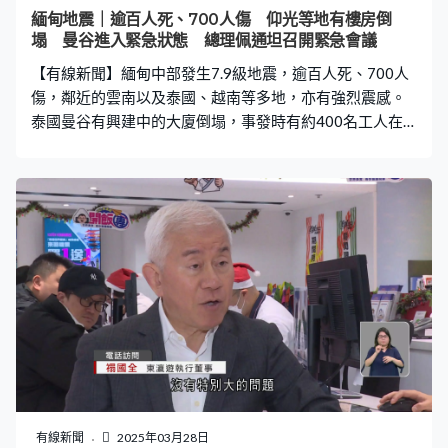
上準備回程，導遊指團友擔心餘震影響。導遊鄭小姐：
緬甸地震｜逾百人死、700人傷 仰光等地有樓房倒
「他們知道了之後當然很不開心，不想拍照、拜神了。政
塌 曼谷進入緊急狀態 總理佩通坦召開緊急會議
府宣布說會有大過4級的餘震，都不太清楚，以及他們回去
【有線新聞】緬甸中部發生7.9級地震，逾百人死、700人
都比較夜，其他橋、鋼帶都斷裂了
傷，鄰近的雲南以及泰國、越南等多地，亦有強烈震感。
泰國曼谷有興建中的大廈倒塌，事發時有約400名工人在
場，造成3死81人被困，當局正搜救失蹤者，曼谷已進入
緊急狀態，布吉則發出海嘯預警。 曼谷翟道翟一幢正在興
建的30層高大廈因強震倒塌，有工人被困瓦礫。原本在布
吉視察的總理佩通坦，地震後馬上返回曼谷召開緊急會
議，並往塌樓現場了解救援情況。救援隊伍偵測到生命跡
象，晚上有被困的人獲救。曼谷多幢高層建築在今次強震
受損，有天台泳池的池水傾倒下來變成瀑布，兩幢相鄰的
高樓搖晃，連接大樓高空橋斷開，不停有碎片掉下。曼谷
詩麗吉王后國家會議中心事發時有大批人群，眾人爭相逃
跑，亦有遊客憶述從商場逃生經過。遊客莫頓：「突然整
座建築物都在動，馬上尖叫四起、一片恐慌，我最初都能
冷靜地行走，但後來建築實在搖晃得厲害。」泰國全國多
地都感受到這次強烈地震，曼谷進入緊急狀態，部分地鐵
有線新聞
2025年03月28日