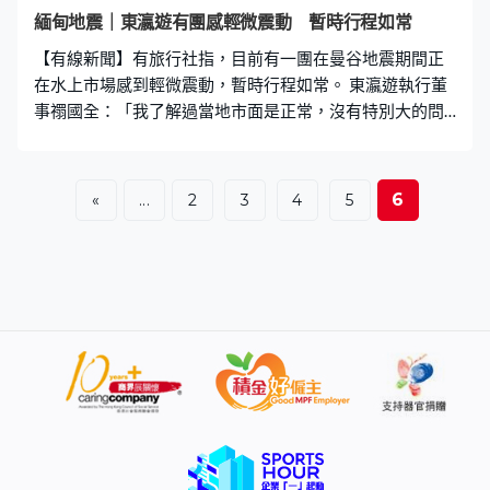
及輕軌列車服務暫停，證券所停止交易、學校停課，泰國
緬甸地震｜東瀛遊有團感輕微震動 暫時行程如常
機場公司檢查旗下多個機場設施安全情況後恢復運作。 這
【有線新聞】有旅行社指，目前有一團在曼谷地震期間正
次地震在本港時間周五下午2時半發生，震央位於緬甸實皆
在水上市場感到輕微震動，暫時行程如常。 東瀛遊執行董
省西北部，接近第二大城市曼德勒。中
事禤國全：「我了解過當地市面是正常，沒有特別大的問
題，我們的團隊都是行程如常，但當然交通會擠塞一點。
我們最快4月1日再有團到泰國，暫時都是照正常出發，沒
有受到影響。」 機場顯示屏看到，多間航空公司往曼谷的
6
«
...
2
3
4
5
航班如常出發未受影響，旅客亦繼續到櫃台辦理登機手
續。