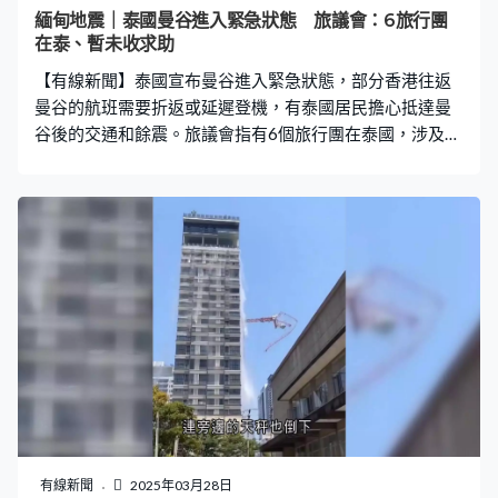
的大地震，對上一波在1930年5月及12月發生，造成地表
緬甸地震｜泰國曼谷進入緊急狀態 旅議會：6旅行團
位移逾3米，每隔500至1,000年，更可能有長達400公里
在泰、暫未收求助
地面斷裂的8級以上大地震。
【有線新聞】泰國宣布曼谷進入緊急狀態，部分香港往返
曼谷的航班需要折返或延遲登機，有泰國居民擔心抵達曼
谷後的交通和餘震。旅議會指有6個旅行團在泰國，涉及少
於100人，暫時未收到求助，沒有旅行團在緬甸。 機場顯
示屏看到，部分航空公司往曼谷的航班延遲登機，國泰分
別有由香港和新加坡飛往曼谷的航班因為地震需要折返。
有市民由曼谷返港，航班延遲了數小時。馮女士：「在機
場等候上機，但都延誤了兩個多小時。（有沒有感受到震
動？）不太感受得到。」何女士：「只是說是延誤，不知
道，沒有說太多。」 有航班照常出發。有泰國居民準備回
國，擔心地震後的交通情況。泰國居民Buew：「我擔心到
達曼谷後怎回家，因為交通實在太擠塞了。（你們有經歷
過地震嗎？）沒有，在泰國我們沒有這些情況，我認為泰
國的應對地震的應急方案不是太好。」旅客Carmen：「這
是一個風險，但我認為現在已經沒事了，最差的情況已過
去，我們希望到達並一切安好。」 有泰國來港的旅行團晚
有線新聞
2025年03月28日