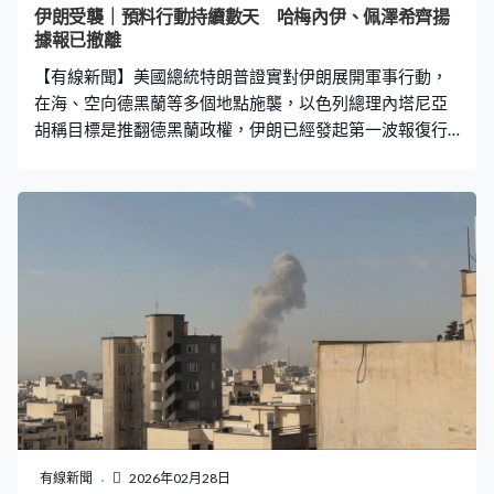
伊朗受襲｜預料行動持續數天 哈梅內伊、佩澤希齊揚
據報已撤離
【有線新聞】美國總統特朗普證實對伊朗展開軍事行動，
在海、空向德黑蘭等多個地點施襲，以色列總理內塔尼亞
胡稱目標是推翻德黑蘭政權，伊朗已經發起第一波報復行
動。消息稱最高領袖哈梅內伊及總統佩澤希齊揚已撤離。
伊朗首都德黑蘭有建築被炮火擊中冒出濃煙，伊斯法罕、
大不里士及庫姆等多個城市都傳出爆炸聲。傳媒報道，多
枚導彈擊中總統府及最高領袖哈梅內伊住所附近的地方。
伊朗已關閉領空，部分地區通訊網絡切斷，油站出現長
龍，不少人試圖離開伊朗。 美國總統特朗普證實在伊朗展
開大規模軍事行動，指伊朗試圖重建核計劃，研發威脅美
國和其他國家的長程導彈。「伊朗是世界頭號恐怖主義金
主，近日在街頭屠殺數以萬計伊朗示威者，美國尤其是本
屆政府的政策是絕不容許這恐怖主義政權擁有核武。我再
重申，他們絕不能擁有核武。」 特朗普說華府將摧毀伊朗
的海軍、導彈和導彈工業，確保他們無法擁有核武，已採
取措施減低中東地區美國人員的風險；又呼籲革命衛隊若
有線新聞
2026年02月28日