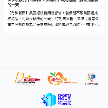
的一天
【有線新聞】美國總統特朗普警告，若伊朗不跟美國達成
核協議，將會是糟糕的一天。 特朗普又稱，參謀長聯席會
議主席凱恩認為若美軍攻擊伊朗將會輕易取勝，但重申不
期望戰事發生，批評部分傳媒散播假消息。 美媒早前引述
消息指凱恩對美軍採取軍事行動保持審慎態度，認為攻擊
伊朗的風險更高，造成更大美軍傷亡，又憂慮會陷入持久
衝突。另外，國務院調高黎巴嫩的旅遊警示至最高的第四
級，並下令撤走駐貝魯特大使館部分非必要使館職員和其
家屬，留守的必要人員未經批准下不得外出。