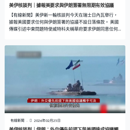
平，轉化作核燃料，並讓國際原子能機構進行全面核查，
美伊核談判｜據報美要求與伊朗簽署無限期有效協議
形容美伊核協議觸手可及，呼籲外界給予空間。 美國繼續
【有線新聞】美伊新一輪核談判今天在瑞士日內瓦舉行，
向伊朗施壓，國務院宣布把伊朗列入「支持非法拘禁的國
據報美國要求任何與伊朗簽署的協議不設日落條款。 美國
家」名單，敦促伊朗釋放所有被拘留的美國人，又
傳媒引述中東問題特使威特科夫稱華府要求伊朗同意任何
未來的核協議都要無限期有效，又指目前談判關鍵問題圍
繞伊朗能否境內進行鈾濃縮，以及如何處理現有濃縮鈾庫
存。 另一方面，伊朗外長阿拉格齊回應美國總統特朗普在
國情咨文聲稱伊朗正在研製很快能打到美國的導彈的說法
是假新聞，表示有意將導彈射程限制在2,000公里內，並只
用於防禦和威懾，而非構成全球威脅。
有線新聞
2026年02月25日
美伊核談判｜伊朗：外交優先前提下與美國達成協議觸