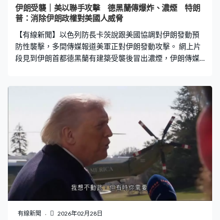
放下武器投降將獲公平對待並豁免部分刑責，否則將面臨
伊朗受襲｜美以聯手攻擊 德黑蘭傳爆炸、濃煙 特朗
死亡。 以色列總理內塔尼亞胡稱聯合行動目標是消除伊朗
普：消除伊朗政權對美國人威脅
政權的威脅，為伊朗人民創造條件擺脫暴政枷鎖，掌握自
【有線新聞】以色列防長卡茨說跟美國協調對伊朗發動預
身命運。國防部官員指已與美國協調數月，數周前
防性襲擊，多間傳媒報道美軍正對伊朗發動攻擊。 網上片
段見到伊朗首都德黑蘭有建築受襲後冒出濃煙，伊朗傳媒
報道德黑蘭大學街等多處傳出多下爆炸聲，伊朗已關閉領
空。以色列承認施襲，防長卡茨說是為了先發制人，解除
對以色列的威脅，行動有與美國協調並已計劃數個月，數
周前決定行動。以色列全國進入緊急狀態，宣布停課並禁
止公眾集會，交通部暫停所有民航機升降。 美國總統特朗
普證實對伊朗展開軍事行動，指攻擊是要消除伊朗政權對
美國人的威脅。特朗普指責伊朗試圖重建核計劃，並發展
長程導彈威脅美國和其他人，他說伊朗永遠不能擁有核
武，會摧毀伊朗的導彈和生產工廠。
有線新聞
2026年02月28日