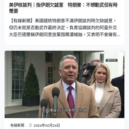
美伊核談判｜指伊朗欠誠意 特朗普：不想動武但有時
需要
【有線新聞】美國總統特朗普不滿伊朗談判時欠缺誠意，
但仍未就是否動武作最終決定。負責協調談判的阿曼外交
大臣巴德爾稱伊朗同意放棄囤積濃縮鈾，又表明不會擁有
製造核武的材料。 美國總統特朗普對新一輪美伊核談判的
進展感到不高興，批評伊朗欠缺誠意，「我感到不高興，
因為她們不願意交出美國該有的事物，我感到不爽，我們
拭目以待，我們再說，我們今天會有更多對話。」 特朗普
重申不想攻打伊朗，但沒有排除這個選項，不過未有最終
決定，「我們不採取軍事行動則更好，但有時需要用這個
方式完成目標。我們擁有全球最強大的軍隊，沒有東西能
及得上，我想不動武，但有時你需要。」他前往得州出席
活動前重申伊朗絕不能提煉濃縮鈾，敦促對方盡快達成協
議。 負責協調談判的阿曼外交大臣巴德爾跟美國副總統萬
斯會晤，交代美伊談判進展。他接受哥倫比亞廣播公司專
訪時透露伊朗原則上同意不擁有製造核武的材料，又會放
棄囤積濃縮鈾，以將庫存內的濃縮鈾濃度稀釋至最低水
有線新聞
2026年02月26日