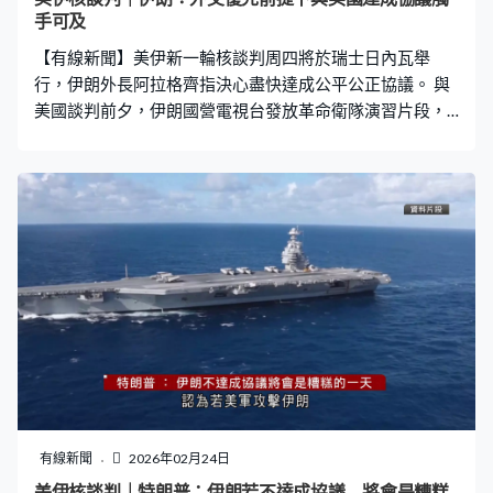
手可及
【有線新聞】美伊新一輪核談判周四將於瑞士日內瓦舉
行，伊朗外長阿拉格齊指決心盡快達成公平公正協議。 與
美國談判前夕，伊朗國營電視台發放革命衛隊演習片段，
包括出動大量無人機和發射導彈攻擊目標，又展示兩棲坦
克、艦艇等軍備。 外長阿拉格齊在社交平台稱，基於上輪
談判達成的共識，與美國達成協議觸手可及，但前提要外
交優先，又稱伊朗基本信念非常明確，強調在任何情況下
都不會發展核武，但絕不會放棄和平利用核子技術造福人
民的權利，將不惜一切代價捍衛主權，尋求和平解決任何
分歧。
有線新聞
2026年02月24日
美伊核談判｜特朗普：伊朗若不達成協議 將會是糟糕