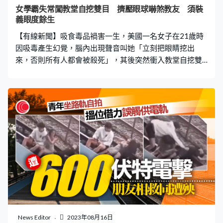
項謀殺罪，不准保釋，最高刑罰是死刑。警察局長Will
女學霸失常闖教堂自挖雙目 擠壓眼球嚇煞教友 須裝
Benny形容案件令人震驚，「在我多年的執法生涯中，從
義眼度餘生
未聽說過如此可怕的事情，這令人震
【有線新聞】吸食毒品禍害一生，美國一名女子在21歲時
因吸毒產生幻覺，腦內出現聲音叫她「立刻把眼睛挖出
來，否則所有人都會被殺死」，其後突然衝入教堂自挖雙
目，最終因眼球被捏扁而失明，須裝上義眼生活。 《鏡
報》報道，現年25歲的Kaylee Muthart青年時讀書成續優
異，即使17歲時因心律不正需休學，回歸校園後仍考獲獎
學金，更成功升大學攻讀海洋生物學。Kaylee原前途一片
光明，但19歲時開始染上不良習慣，除了酗酒，更吸食冰
毒、可卡因及大麻等毒品，她形容當時深陷「奇怪快感」
和「跟上帝特別親近」的幻覺中，加上當時與拍拖兩年的
男友分手，情傷下更依賴酒精與毒品。 腦內聲音叫挖眼
「否則所有人會死」 吸毒使Kaylee有快感，同時使她心理
狀態變差，她其後被診斷患上躁鬱症，情緒變得不穩和兩
極化。她稱：「當我感到快樂時，我會感到超級快樂，當
我感到沮喪時，我會感到非常沮喪，醫生後來告訴我，情
緒不穩使我特別容易濫藥。」她稱，有一次出現幻覺，當
News Editor
2023年08月16日