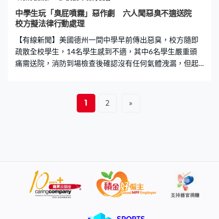
的兒子帶同塑膠鴨，悼念該名男子。 遺孀感謝民眾支持
中學生玩「臭屁噴霧」惡作劇 六人聞惡臭不適送院
警指未有人被捕 Casey的太太Angel Chow發聲明，指民眾
校方擬法律行動處理
【有線新聞】美國德州一間中學早前傳出惡臭，校方隨即
疏散全校學生，14名學生感到不適，其中6名學生嚴重頭
痛需送院，消防到場檢查後確認沒有任何氣體洩漏，但起
因原來是有學生玩屁味噴霧，最終校方決定停課一周，並
與地方檢察官合作，根據相關法律處理這宗惡作劇。 《紐
約郵報》報道，德州蒙哥馬利郡的卡尼溪高中（Caney
1
2
»
Creek High School）上周三（3日）傳出強烈惡臭，多名學
生聞到臭味後向學校反映，校方隨即疏散整個校園，消防
接報到場檢查校園所有大樓，沒有發現任何氣體洩漏，確
認學校的空氣安全。 六學生聞惡臭頭痛送院 校方擬法律
行動處理 事件中共有14名學生感到不適，其中6名學生因
惡臭引起嚴重頭痛，需送院治理。在消防和危險響應小組
調查事件後三日，一名學生承認帶了一種名為Hensgaukt
Fart Spray的高濃度「臭屁」噴霧返校。校方懷疑事件中有
「共犯」，透露會與校區及地方檢察官合作，依照相關法
律處理這宗惡作劇。 Hensgaukt Fart Sprayor售價約9.99