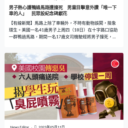
到捉著賊人手臂就被公司解僱，連遣散費都沒有，「我真
男子熱心護鴨過馬路遭撞死 男童目擊意外讚「唯一下
的不認為，我該為這種事被解僱」。 Mary最終決定向公司
車的人」 民眾設紀念碑獻花
提出
【有線新聞】馬路上除了車輛外，不時有動物誤闖，險象
環生。美國一名41歲男子上周四（18日）在十字路口協助
一群鴨過馬路，期間一名17歲女司機駛經將男子撞死，警
方指正調查案件，暫未有人被捕。 《NBC》報道，加州一
名男子上周四晚上約8時15分，在羅克林公園大道和史丹
佛牧場路交叉口，發現有八隻鴨誤闖馬路，是該條馬路行
走。41歲男子Casey Rivara見狀隨即護送鴨子過路，期間
他被一輛汽車撞倒，當場死亡，而鴨子則平安無事。 12歲
男童目擊意外 民眾獻花 一名12歲男童William Wimsatt目
擊整個過程，指Casey是唯一下車幫鴨子的人，形容他是整
個地區最仁慈的人，「他下了車正在趕鴨子，每個人都在
鼓掌，因為他奮不顧身擋在車前。」當時Casey被撞倒，鞋
子和一隻襪子掉在他們車前。 另一目擊者Summer
Peterson表示，她的兒子也看到這一幕，「他們說鴨子太
可愛了，他人真好，突然間他就被車撞了。」事發現場意
外後設立一個臨時紀念碑，當地民眾送上鮮花， Peterson
News Editor
2023年05月11日