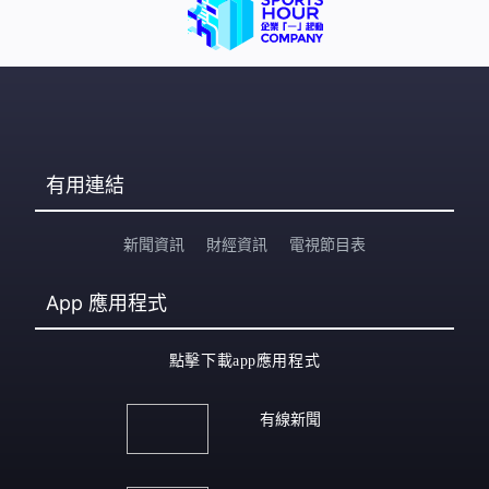
美元（約78港元），生產商形容為一種「開玩笑」玩具，
「會產生一種像真糞便和假嘔吐物一樣的氣味」。
有用連結
新聞資訊
財經資訊
電視節目表
App
應用程式
點擊下載app應用程式
有線新聞