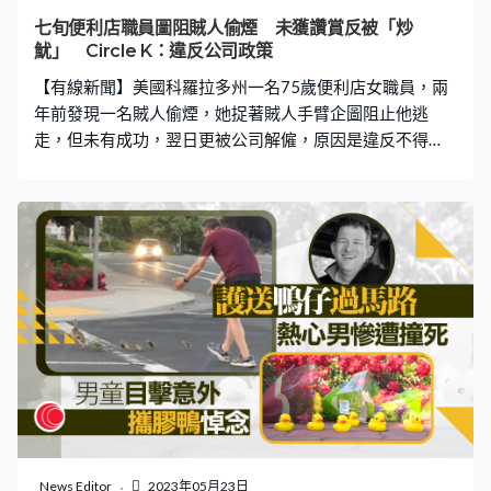
Toby解釋，更叫他「閉嘴」，隨後向健身室經理投訴，要
七旬便利店職員圖阻賊人偷煙 未獲讚賞反被「炒
求Toby離開。 Toby對此感到無奈，指僅因一小部分人的不
魷」 Circle K：違反公司政策
當行為，導致部分女性在健身室感到不舒服，對此感到難
【有線新聞】美國科羅拉多州一名75歲便利店女職員，兩
過，同
年前發現一名賊人偷煙，她捉著賊人手臂企圖阻止他逃
走，但未有成功，翌日更被公司解僱，原因是違反不得
「追趕顧客」或「與顧客衝突」的政策，引起爭議。 《每
日郵報》報道，事件發生於2020年10月4日，在連鎖便利
店Circle K工作約18年的Mary Ann Moreno，發現一名男
子Tyler Wimmer持刀進入店內。從閉路電視畫面所見，當
時男子開口要求免費取走一包香煙，Mary以「這樣會害我
被解僱」為由斷然拒絕，Tyler未有理會Mary，直接搶走櫃
枱後方的香煙。 Mary見狀隨即捉著Tyler的手臂，企圖阻
止，但Tyler亦成功逃走，「我猜我抓住了他的手臂，我不
記得了，我推開他後，他跑了出去。」Tyler逃走後仍在該
店附近出現，Mary發現後立刻打電話通知經理和報警。 捉
賊後遭解僱 未獲遣散費 企圖捉賊的Mary不但未獲公司賞
識，數日後更收到解僱通知，指她違反公司政策，在面對
竊賊和搶匪時不追逐及與對抗。她對此感到憤怒，稱沒想
News Editor
2023年05月23日