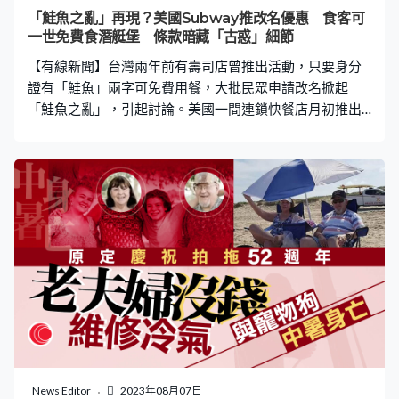
望著兩人，約5秒後才反應過來，隨即將兩人拉起，他先後
「鮭魚之亂」再現？美國Subway推改名優惠 食客可
拉起兩人的手，再拉起他們的上衣協助兩人移離路軌，期
一世免費食潛艇堡 條款暗藏「古惑」細節
間懷疑被兩人身上的電流電到，其後一度「鬆手」，其後
【有線新聞】台灣兩年前有壽司店曾推出活動，只要身分
證有「鮭魚」兩字可免費用餐，大批民眾申請改名掀起
「鮭魚之亂」，引起討論。美國一間連鎖快餐店月初推出
優惠，只要食客將姓名改成「Subway」，就可以一世免費
享用潛艇堡，短短96小時已吸引近一萬人申請改名，但便
宜背後隱藏著「魔鬼細節」。 《紐約郵報》報道，美國連
鎖快餐店Subway上月宣布推出「改名挑戰」，食客將姓名
改為「Subway」，就有機會一世免費享用三文治。食客在
8月1日至4日向店方遞交更改後的名字，被抽中後4個月
內，到政府機構申請改名，其後向店方提交證明，就可以
一世免費享用潛艇堡，以及750美元（約5,800港元）的改
名費。 活動藏「古惑細節」 一世任食有限額 雖然活動看
似簡單，但仍然暗藏「古惑細節」，根據活動細則，一世
免費的潛艇堡原來設有限額，條款指的一世免費是約值5萬
美元（約38.9萬港元）的禮品卡。根據美國Subway價目
表，以一個價值3.75美元（約29港元）的6吋火腿潛艇堡
News Editor
2023年08月07日