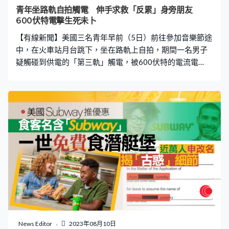
時有聲音告訴她必須犧牲自己拯救世界，「我產生了幻
青年坐路軌自拍觸電 伸手求救「反累」身旁朋友
覺，所以我的記憶很模糊，當時認為有人必須犧牲重要的
600伏特電擊生死未卜
東西去糾正世界，那個人就是我，如果我不把我的眼睛挖
【有線新聞】美國三名青年早前（5日）前往參加音樂節途
出來，一切都會突
中，在火車站月台跳下，坐在路軌上自拍，期間一名男子
疑觸碰到供電的「第三軌」觸電，被600伏特的電流電
到，他全身抽搐，並伸手捉著旁邊的女子求救，女子隨即
一同觸電，最後由另一名朋友扯衫將兩人救起。觸電男子
送院治理，其中男子送院時一度沒有心跳，情況危急，而
女子情況好轉，當地官員目前未提供兩人最新情況。 《紐
約郵報》、《每日郵報》報道，兩男一女青年於8月5日前
往芝加哥，參加著名的「Lollapalooza」音樂節，途中在
Ridgeland Green Line車站月台跳下，坐在路軌中自拍。網
上流傳片段所見，其中一名黑衣青年自拍時向後傾，右手
觸及後方的供電路軌作支撐，他隨即觸電全身抽搐，其後
用左手捉著旁邊的同行女子企圖求救，女子隨即被他身上
的電流通過而觸電，兩人因觸電身體僵直，沒法動彈，一
同向後靠著通電的路軌。 電流高達600伏特 朋友呆望5秒
未及反應 另一名同行白衣青年在旁未意識兩人觸電，只呆
News Editor
2023年08月10日