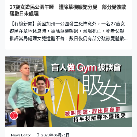
喪禮籌集資金，她在Nevaeh離世後，立即在眾籌平台
27歲女遊民公園午睡 遭除草機輾斃分屍 部分屍骸散
「GoFundMe」建立籌款活動，寫上「我需要幫助，為她
落數日未處理
（女兒）舉行一個適
【有線新聞】美國加州一公園發生恐怖意外，一名27歲女
遊民在草地休息時，被除草機輾過，當場死亡。死者父親
批評當局處理女兒遺體不善，數日後仍有部分殘餘屍體散
落草地，質疑警方因為女兒是無家者而不尊重她。 綜合當
地媒體報道，27歲女遊民Christine Chavez早前（8日）中
午在公園的草叢睡覺，被除草機碾過，當場死亡。當地警
方稱當時園藝工人正在割草，他意識到碾過的地方有殘肢
時，已經立刻報警，堅稱事前看不到有人在睡覺。 部分屍
體遺草地數日 父質疑不尊重女兒遊民身分 Christine的父
親Christopher數日後在意外現場，發現草地上仍有屬於女
兒的屍塊、碎骨、破衣，對此感到非常悲憤。他認為，收
撿女兒遺體的工作人員做事草率，又質疑警方因為女兒是
無家者而不尊重她。 Christopher認為事件完全可以避免，
質疑工人「怎麽可能看不到這麽大個人在你面前」。
Christine的33歲哥哥Randy指妹妹不應該受到這樣的對
待，「我妹妹是被愛著的，她唯一想要的只是自由」。他
News Editor
2023年06月21日