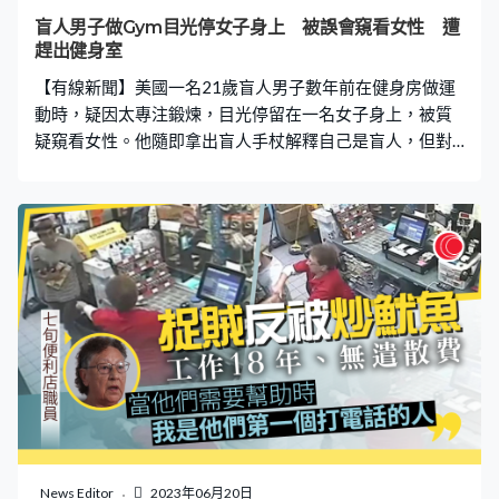
們現時希望為Christine的死伸張正義，呼籲政府制定更有
盲人男子做Gym目光停女子身上 被誤會窺看女性 遭
效的法例來保護無家可歸的人。 死者育9歲女兒 生前為
趕出健身室
公園遊民 據了
【有線新聞】美國一名21歲盲人男子數年前在健身房做運
動時，疑因太專注鍛煉，目光停留在一名女子身上，被質
疑窺看女性。他隨即拿出盲人手杖解釋自己是盲人，但對
方不接受，叫他「閉嘴」，其後向經理投訴要求他離開，
令他感到無奈。 出生時就有視力障礙的Toby Addison，由
於遺傳關係視力持續惡化，16歲時僅餘4%視力，幾乎完全
失明。他近日在TikTok分享盲人生活，指數年前在健身房
做運動時，突然有一名女子走近，問他「噢，你喜歡這景
象嗎？」Toby起初不明白女子用意，「我一開始並不知道
她跟我說話，因為我沒有做錯事，後來她說『你為什麼一
直盯著我，停下來，別那麼詭異』。」 解釋被叫「閉
嘴」 嘆坊間對殘障人士了解不足 Toby拿起盲人手杖向女
子解釋，指他是一名盲人，鍛煉期間只是習慣性凝視遠
方，而非窺看女性，「很多時候我真的不知道自己在看哪
裡，除非我正在和一個人說話，就像我知道我正在和你說
話一樣，所以我會試著朝你的方向看。」女子未有接受
News Editor
2023年06月20日