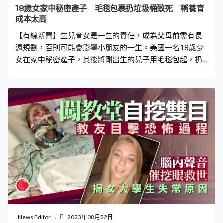
解，Claudia曾於美國一家大型超市購買罐頭湯，發言人稱
18歲女家中秘密產子 毛毯包裹扔垃圾桶致死 稱養育
同一家店的湯樣本的肉毒桿菌檢測
成本太高
【有線新聞】生兒育女是一生的責任，成為父母前需有長
遠規劃，否則可能會影響小朋友的一生。美國一名18歲少
女在家中秘密產子，其後將剛出生的兒子用毛毯包起，扔
入垃圾桶，導致他被垃圾車的機器壓死。她解釋指，因為
養育兒子的成本太高，故不想照顧他，她最終被控一項謀
殺罪，不准保釋，若罪成最高刑罰判處死刑。 《每日郵
報》報道，18歲的Jakayla Williams早前（13日）在家中秘
密產子，其家人發現時，她已經將剛出生的兒子用毛毯包
起，扔到垃圾桶，並向家人謊稱在當地一間醫療中心生
產。家人為了尋回嬰兒，Jakayla聲稱將孩子交予一名醫療
中心職員，其後家人與她一同到醫療中心追查。 訛稱醫療
中心生產 家人追查揭發 但該中心的職員翻查閉路電視片
段，發現Jakayla未有將嬰兒留在中心，家人隨即報警，警
方隨後在其住所附近一堆垃圾中找到Jakayla的兒子，當時
他已經沒有氣息，從而揭發事件。 Jakayla向警方承認，她
不想照顧兒子，因為照顧兒子的費用太高。她現時被控一
News Editor
2023年08月22日