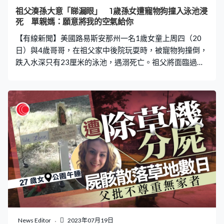
警，警員到場後發現兩人和其寵物狗懷疑中暑，陳屍家
祖父湊孫大意「睇漏眼」 1歲孫女遭寵物狗撞入泳池浸
中。 據統計，自今年6月以來，光是德州哈里斯郡就有7人
死 單親媽：願意將我的空氣給你
死於與高溫有關的疾病。Roxana表示，「我希望大型（冷
【有線新聞】美國路易斯安那州一名1歲女童上周四（20
氣）公司能設
日）與4歲哥哥，在祖父家中後院玩耍時，被寵物狗撞倒，
跌入水深只有23厘米的泳池，遇溺死亡。祖父將面臨過失
殺人控罪，最高可判處5年監禁。 根據《每日郵報》、
《鏡報》等報道，警方當晚約8時15分接獲相關報案，警
員到達現場時，由一名4歲的男童講解事發經過。警方發言
人Michael Cunningham指，涉事泳池當時水深只有23厘
米，形容事件屬十分不幸。 泳池水深僅23厘米 女嬰救出
時仍有脈搏 1歲女童Nevaeh Fugate當晚與4歲哥哥，在在
祖父家中後院玩耍時，被寵物狗撞倒，跌入水深只有23厘
米的泳池，遇溺死亡。警方指，Nevaeh獲救時仍有脈搏，
但最終仍搶救不治。 母親Sandra對女兒離世感到悲痛：
「我親愛的天使，我不明白為什麼上帝允許某些事情發
生，我就是不明白。寶貝女孩，我希望把我肺裡的空氣給
你，寶貝。」她指：「我無法接受，我無法相信這一切，
我只想醒來，這只是一場夢。」 Sandra正努力為Nevaeh的
News Editor
2023年07月19日