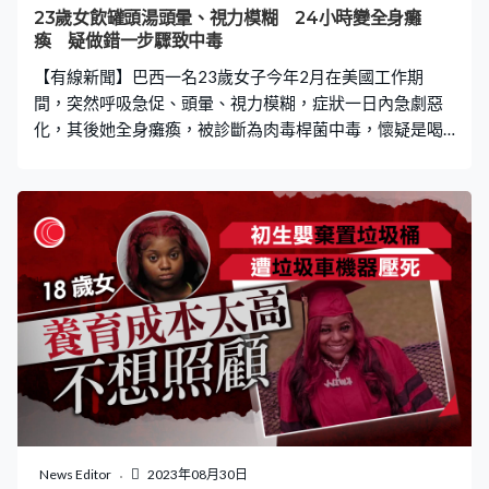
23歲女飲罐頭湯頭暈、視力模糊 24小時變全身癱
瘓 疑做錯一步驟致中毒
【有線新聞】巴西一名23歲女子今年2月在美國工作期
間，突然呼吸急促、頭暈、視力模糊，症狀一日內急劇惡
化，其後她全身癱瘓，被診斷為肉毒桿菌中毒，懷疑是喝
了未徹底加熱的罐頭湯，目前她僅依靠呼吸機維生。 發病
急召朋友 不足24小時即癱瘓 綜合外媒報道，23歲的
Claudia de Albuquerque Celada 來自巴西，去年11月已到
美國科羅拉多州的亞斯本（Aspen）參與工作交換計劃。2
月16日工作期間，她突然出現頭暈呼吸困難、視力模糊等
症狀，回家洗漱後便休息，但仍感到不適，Claudia其後向
朋友發短訊求助。 Claudia的朋友翌日前來探望時，她幾乎
無法自主呼吸、面癱、手腳無力，於是緊急將她送院搶
救。從出現徵狀，至全身肌肉癱瘓，Claudia的身體機能一
日內急速惡化，並須接駁呼吸機維生。 肉毒桿菌中毒 疑
因未徹底加熱罐頭湯 入院兩周後（3月1日），Claudia被證
實是肉毒桿菌中毒。皮特金郡（Pitkin）衛生局發言人認
為，Claudia中毒原因可能是飲了受感染的罐頭湯。 據了
News Editor
2023年08月30日