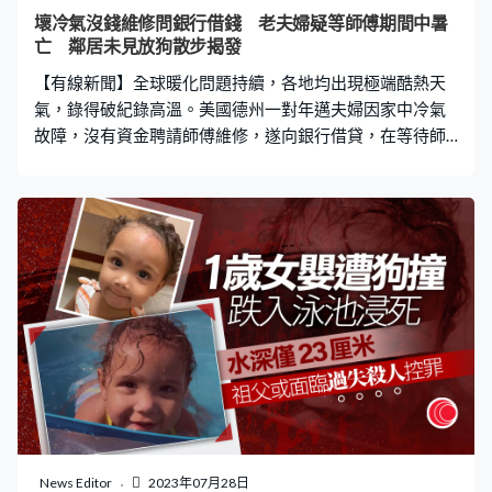
計算，要食盡5萬美元（約38.9萬港元）的禮品卡，獲抽中
壞冷氣沒錢維修問銀行借錢 老夫婦疑等師傅期間中暑
的食客一生可食1.3萬個6吋火腿潛艇堡，假設一日食一
亡 鄰居未見放狗散步揭發
個，都可以食足35年。 美國奉行聯邦制，每
【有線新聞】全球暖化問題持續，各地均出現極端酷熱天
氣，錄得破紀錄高溫。美國德州一對年邁夫婦因家中冷氣
故障，沒有資金聘請師傅維修，遂向銀行借貸，在等待師
傅上門維修期間，懷疑中暑，鄰居發現兩人未有如常帶狗
散步，揭發兩人與寵物狗均陳屍家中。 《鏡報》報道，
Ramona、Monway Ison這對老夫婦高中時開始拍拖，已共
同走過大半個人生，原定本周慶祝拍拖52週年，但最終未
能如願。夫婦家中冷氣6月12日故障，但因資金不足未能
立即聘請師傅維修，遂向銀行借貸，申請於6月15日獲
批，兩人即預約師傅翌日上門維修冷氣，在等待過程期間
兩人疑中暑身亡。 女兒稱兩人習慣生活沒冷氣 鄰居未見
放狗揭發 夫婦女兒Roxana表示，父母習慣了在​​炎熱天氣下
工作，並且在沒有冷氣的環境長大，而母親早前亦購買了
風扇，認為他們已考慮實際情況就沒有問題。報道指，夫
婦亦沒有向任何人透露面臨的困難，並拒絕接受鄰居幫
助。最終鄰居當日發現夫婦未有如常放狗散步，隨即報
News Editor
2023年07月28日