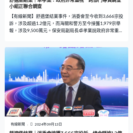
舒適堡結業｜卓孝業：政府非常重視 跨部門專責調查
小組正聯合調查
【有線新聞】舒適堡結業事件，消委會至今收到3,666宗投
訴，涉及超過1.2億元，而海關和警方至今接獲1,979宗舉
報，涉及9,500萬元。保安局副局長卓孝業說政府非常重
視，跨部門專責調查小組會繼續跟進。 保安局副局長卓孝
業：「目前兩個執法單位參與，正進行一個聯合調查，海
關方面正就《商品說明條例》中是否有不良營商手法正在
進行調查，而警方的商業罪案調查科正就着案件是否牽涉
其他刑事成份，包括有否詐騙或者虛假陳述方面進行調
查。至於目前於灣仔分店有另一經營者出現，目前正在了
解。」
有線新聞
2024年09月13日