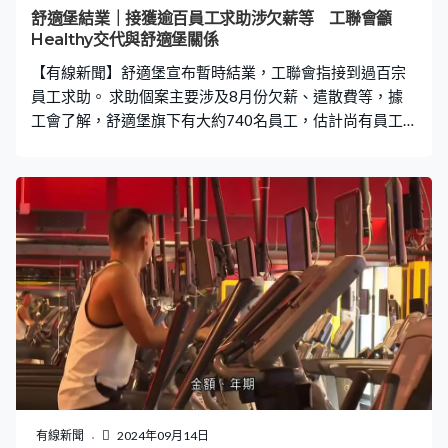
審裁處去判。但勞資審裁處不是只處理舒適堡事件，香港
舒適堡結業｜接獲逾百員工求助涉欠薪等 工聯會籲
很多案件都在排期，法庭只有一個，就是勞資審裁處，要
Healthy交代與舒適堡關係
排期做其實時間很長。」 有舒適堡教練目前被拖欠薪金及
【有線新聞】舒適堡宣布暫時結業，工聯會指接到過百宗
遣散費近十萬
員工求助。 求助個案主要涉及8月份欠薪、遣散費等，據
工會了解，舒適堡旗下有大約740名員工，估計尚有員工
未向勞工處登記，星期一會聯同工會以及勞工處、積金局
代表向員工講解申索程序及協助填寫文件，呼籲受影響員
工出席。新公司Healthy在舒適堡灣仔分店運作，工會呼籲
Healthy應盡快交代與舒適堡的關係，以便員工及顧客繼續
跟進。 九龍東（工聯會）鄧家彪：「如果兩家是獨立的，
簽署這些是沒有意思的，因為Healthy讓你不要追討舒適
堡，但它又不是代表舒適堡，所以如果有顧客和員工加入
或享用服務，同時再追討舒適堡不會有甚麼問題，如果兩
家公司是獨立的，關鍵是Healthy從來沒有出來交代它是
誰。」
有線新聞
2024年09月14日