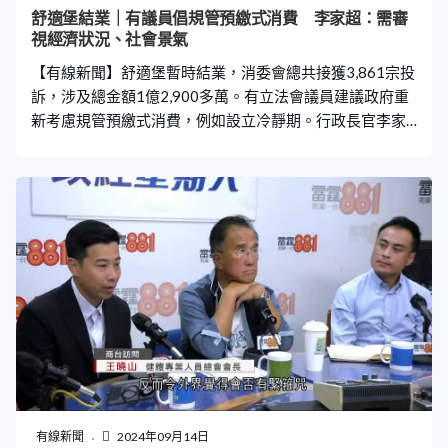
舒適堡結業｜有議員倡規管預繳式消費 李家超：需審
視經濟狀況、社會景氣
【有線新聞】舒適堡暫時結業，消委會總共接獲3,861宗投
訴，涉及總金額1億2,900多萬。有立法會議員建議政府重
新考慮規管預繳式消費，例如設立冷靜期。行政長官李家
超透露，商經局正審視最新情況。 舒適堡暫時結業，消委
會接獲最大一宗投訴金額達181萬元。有議員認為事件反
映社會有需要立法管制預繳式消費。勞工界（工聯會）立
法會議員郭偉強：「海外的經驗可能是一個劃線的金額、
年期。另一樣需要劃線的可能是中心的營運能力，包括租
約的長短、考慮預繳式消費限制於甚麼位置。」新界西北
（實政圓桌）立法會議員田北辰：「你不能於付款後全部
交予商家營運，我覺得應該商家最多只可以用十分一，另
外十分九放於信託戶口。」 行政長官李家超說，政府2019
年時曾就預繳式消費冷靜期進行研究，不過當時考慮到社
會情況決定再觀望，政府如今會重新審視立法需要。李家
超：「商經局亦正重新審視當時的情況跟現在的情況是否
一樣還是有任何差異。我們當然要審視現時社會經濟狀況
有線新聞
2024年09月14日