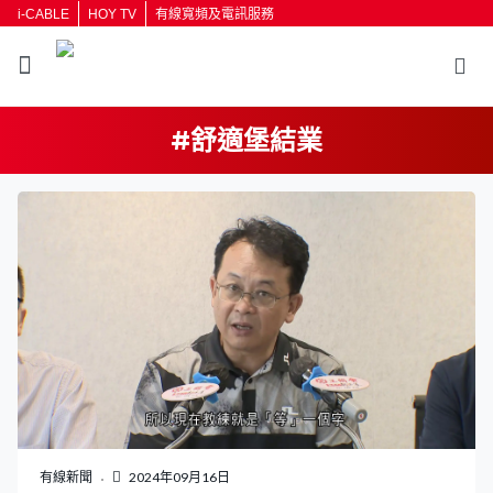
i-CABLE
HOY TV
有線寬頻及電訊服務
#舒適堡結業
返回
按輸入鍵開始搜尋
有線新聞
2024年09月16日