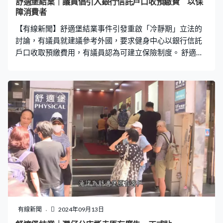
舒適堡結業｜議員倡引入銀行信託戶口收預繳費 以保
慮待遇。香港健體專業人員總會會長王曉山：「可能有教
障消費者
練想回去工作，應該是寥寥可數。普遍而言大部分教練都
【有線新聞】舒適堡結業事件引發重啟「冷靜期」立法的
對舒適堡健身中心有些
討論，有議員就建議參考外國，要求健身中心以銀行信託
戶口收取預繳費用，有議員認為可建立保險制度。 舒適堡
全線「暫時結業」前仍然推銷長年期會籍，很多會員持有
十年甚至終身會籍，有會員更持多張合約，有些十多年後
才生效。結業事件再引起預繳式消費風險的關注。有議員
建議參考外國，要求健身中心以銀行信託戶口收取預繳費
用。 選委會界別江玉歡：「未用到的月費，一定要掛於信
託戶口，都是在銀行。完結該月份，商戶可以從戶口取得
應得月費。（逐個月取？）沒錯。餘下11個月，假設收取
12個月費用，於於信託戶口。萬一有任何事發生，最少錢
都在信託戶口中，消費者便可以安全取回。」 零售界議員
邵家輝質疑，設信託戶口可能影響商戶資金鏈，認為保險
制度可能更有效保障消費者。 批發及零售界（自由黨）邵
家輝：「假設全部給予公司，給了它後，最後萬一有事，
錢已給了它，所以這應該是保險制度。所以倒過來說，可
有線新聞
2024年09月13日
能大家要湊合一份保險。這份保險可能到最後誰有問題，