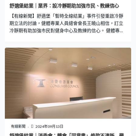
如何、社會景氣及發展向甚麼方向走，我們亦要密切留意
舒適堡結業｜業界：設冷靜期助加強市民、教練信心
今次調查及結業工作如何。」 業界認為限制預繳式消費可
【有線新聞】舒適堡「暫時全線結業」事件引發重啟冷靜
能對營運造成困難，建議政府要多聽意見。健體專業人員
期立法的討論，健體專業人員總會會長王曉山相信，訂立
總會會長王曉山：「因為他們
冷靜期有助加強市民對健身中心及教練的信心。 健體專業
人員總會會長王曉山：「正常來說如設有冷靜期，反而令
外界覺得會否有緊箍咒，推銷服務時未必太暢所欲言，發
揮得未必太好或者會否有回贈。假使我們有冷靜期，反而
令我們的教練好、商戶又好，都可給予市民更大的信心，
相信大部分企業、健身中心都是有社會責任做這些推廣、
服務時，都可以很容易執行冷靜期，不是大難處。」
有線新聞
2024年09月13日
舒適堡結業｜消委會：轉會「同意書」條款不清晰 籲