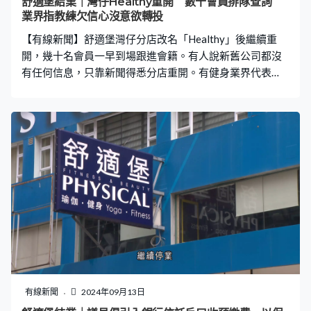
舒適堡結業｜灣仔Healthy重開 數十會員排隊查詢
業界指教練欠信心沒意欲轉投
【有線新聞】舒適堡灣仔分店改名「Healthy」後繼續重
開，幾十名會員一早到場跟進會籍。有人說新舊公司都沒
有任何信息，只靠新聞得悉分店重開。有健身業界代表
說，很多舒適堡教練因為欠信心和仍在追討欠薪，沒有意
欲投入新公司工作。 「Healthy」接手舒適堡灣仔分店，陸
續有舒適堡會員到健身室了解情況、查詢會籍後續問題，
舒適堡會員張先生：「看看今天的情況如何。（是否
Healthy沒有通知過你任何消息？）沒有，因為它任何消息
也沒有，只靠新聞知道。」有會員簽署同意書，舒適堡會
員羅先生：「職員沒有怎樣解釋，只是維持秩序，問你是
否去健身，要健身就要到接待處簽署。」 「Healthy」貼出
新告示，承諾為舒適堡原有客戶免費提供餘下健身卡私人
教練課堂及美容服務，會員要親臨灣仔分店辦理手續，不
設限期；又說正跟業主磋商，爭取盡量原址營運。而原本
貼有舒適堡宣傳海報的位置，目前廣告已經收起、位置懸
空。 有健身業界代表說收到消息，其他舒適堡分店會陸續
有線新聞
2024年09月13日
重開，原有教練是否重投新公司，相信要看信心和首要考