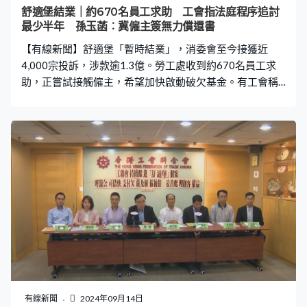
舒適堡結業｜約670名員工求助 工會指法庭程序追討
最少半年 孫玉菡︰冀僱主簽無力償還書
【有線新聞】舒適堡「暫時結業」，消委會至今接獲近
4,000宗投訴，涉款逾1.3億。勞工處收到約670名員工求
助，正嘗試接觸僱主，希望加快啟動破欠基金。有工會稱
如果僱主不配合，至少要半年才可獲發特惠款項。 舒適堡
宣布「暫時結業」超過一星期，勞工處至今接獲約670名
員工求助，勞工及福利局局長孫玉菡稱正嘗試接觸僱主，
希望對方可以確認無力償還令破欠基金可以介入，及早向
員金發放特惠款項。孫玉菡：「當然如果沒辦法，僱主不
願意簽其實程序都可以處理，但時間要略長些少，要去勞
審處、經過法庭一些程序，時間是長了。」 如果循法庭程
序，就要先有人提出舒適堡清盤呈請。有工會稱2016年
California Fitness結業，員工循這個途徑追討了大約九個
月，今次舒適堡員工更加多，而且未有釐清公司是否確實
結業，相信追討時間更長。香港康樂體育專業人員總會會
長李粵閩：「我們預計最棘手的地方要搞清楚條數，即是
要計算清楚僱主拖欠多少錢，要遞交去勞工處，透過勞資
有線新聞
2024年09月14日