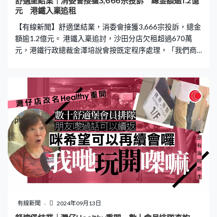
舒適堡結業｜消委會接獲3,666宗投訴 總金額逾1.2億
元 港鐵入稟追租
【有線新聞】舒適堡結業，消委會接獲3,666宗投訴，總金
額逾1.2億元。 港鐵入稟追討，沙田分店欠租超過670萬
元，港鐵行政總裁金澤培說會按既定程序處理，「我們商
場的業務一般有既定程序，在不同情況也會根據程序實
施。」
有線新聞
2024年09月13日