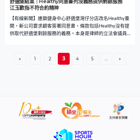
舒適堡結業｜Healthy同意書列沒義務提供剩餘服務
江玉歡指不符合約精神
【有線新聞】連鎖健身中心舒適堡灣仔分店改名Healthy重
開，新公司要求顧客簽署同意書，條款包括Healthy沒有提
供取代舒適堡剩餘服務的義務。本身是律師的立法會議員
江玉歡認為不符合合約精神。 江玉歡：「好簡單，即是甚
麼都不關我事。即是說我出來幫手而已，提供服務給你，
不過不代表我等於舒適堡。舒適堡與我劃清界線，我只是
3
«
1
2
4
5
...
»
出來幫他，我完全對你無義務。在合約精神上，一定要有
邀約和接受，他現在即是說，是你提出，即顧客，不是我
Healthy提出。」