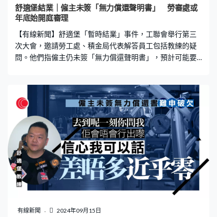
舒適堡結業｜僱主未簽「無力償還聲明書」 勞審處或
年底始開庭審理
【有線新聞】舒適堡「暫時結業」事件，工聯會舉行第三
次大會，邀請勞工處、積金局代表解答員工包括教練的疑
問。他們指僱主仍未簽「無力償還聲明書」，預計可能要
到年底勞資審裁處才能開庭審理，引述勞工處指正爭取提
前。 香港健體專業人員總會會長李粵閩：「呼籲會友或教
練，如果勞工處找你，既然登記了就盡快配合。因為一旦
啟動所謂檢控程序，成功提告後才能拿着判辭到高等法
院，又要再排期申請原僱主清盤。清盤呈請完成後才能走
第三步，申請破欠基金。所以現在教練就是『等』一個字
及很着急。」
有線新聞
2024年09月15日