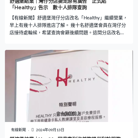
舒適堡結業｜灣仔分店撕走原有廣告 正式貼
可能保險可以付款。誰湊合保險？可能是這班持份者夾保
「Healthy」告示 數十人排隊查詢
險。」 他相信最終成本也會轉嫁到消費者身上。
【有線新聞】舒適堡灣仔分店改名「Healthy」繼續營業，
早上有幾十人排隊進店了解。 幾十名舒適堡會員在灣仔分
店接待處輪候，希望查詢會籍後續問題。這間分店改名
「Healthy」開門營業，亦貼出正式投入服務的告示，承諾
為舒適堡原有客戶免費提供餘下健身卡、私人教練課堂及
美容服務。會員要親臨灣仔分店辦理手續，不設限期。又
說正跟業主磋商，爭取盡量原址營運。舒適堡原有在大廈
的外牆廣告亦有人撕走再用白紙覆蓋。
有線新聞
2024年09月13日