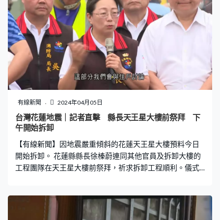
有線新聞
2024年04月05日
台灣花蓮地震｜記者直擊 縣長天王星大樓前祭拜 下
午開始拆卸
【有線新聞】因地震嚴重傾斜的花蓮天王星大樓預料今日
開始拆卸。 花蓮縣縣長徐榛蔚連同其他官員及拆卸大樓的
工程團隊在天王星大樓前祭拜，祈求拆卸工程順利。儀式
後工程團隊會開始在大樓附近架設鋼鐵支架，預計下午開
始拆卸。被問到居民何時能取回仍留在大樓內的貴重物
品，徐榛蔚說會在情況許可下以工具協助。 徐榛蔚：「以
拆除安全及民眾安全為最大考量，這部分我們會與住戶討