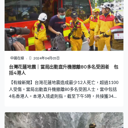
的香港居民如需協助，可致電入境處「協助在外香港居民
港人已全部離開受影響區域，入境處會繼續與求助人保持
小組」的24小時求助熱線，電話：（852）1868；透過
聯繫。
「入境處流動應用程式」以網絡數據致電「1868」熱線或
使用 1868 聊天機械人；發送訊息至1868 WhatsApp 求助
熱線；發送信息至1868 微信求助熱線；或提交網上求助表
格求助
中國在線
2024年04月05日
台灣花蓮地震｜當局出動直升機撤離80多名受困者 包
括4港人
【有線新聞】台灣花蓮地震造成最少12人死亡，超過1100
人受傷。當局出動直升機撤離80多名受困人士，當中包括
4名香港人。本港入境處則指，截至下午5時，共接獲34名
港人求助，當中有11人身處太魯閣地區，其中3人已安全
離開受影響區域。 有多人被困的太魯閣山區數十人安全撤
離，當中包括4名香港人及十多名外籍遊客。當局繼續用直
升機空投物資。消防署特種搜救隊隊長陳義豐說︰「那目