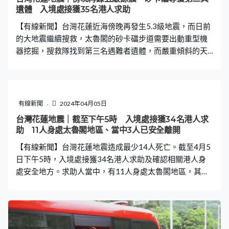
灣上周三發生7.2級地震，至今已錄得超過700次餘震。東
遺體 入境處接獲35名港人求助
部海域早上亦再發生4.8級地震，花蓮、宜蘭錄得最大震
【有線新聞】台灣花蓮近海傍晚再發生5.3級地震，而日前
度，達到3級。
的大地震繼續搜救，太魯閣的砂卡礑步道需要出動重型機
器挖掘，搜救隊找到第三名遇難者遺體，而嚴重傾斜的天
王星大樓，當局因應風險一度暫停拆卸。 花蓮大地震發生
後太魯閣砂卡礑步道是其中一個重災區，救人黃金72小時
過去仍有多人失蹤，當局指需要出動重型機器協助挖掘，
但目前天氣狀況欠佳，需待天氣好轉才能繼續搜救。另
有線新聞
2024年04月05日
外，各縣市支援單位召開會議後決定只留下高雄市特搜隊
台灣花蓮地震｜截至下午5時 入境處接獲34名港人求
支援花蓮縣的救援隊伍，其他返回基地待命。 至於因地震
助 11人身處太魯閣地區、當中3人已安全離開
而嚴重傾斜的天王星大樓，拆卸過程遇到阻滯，當局周五
【有線新聞】台灣花蓮地震造成最少14人死亡。截至4月5
展開拆卸工程後不斷有餘震，大樓持續輕微震動，有物件
日下午5時，入境處接獲34名港人求助及確認相關港人身
掉落，評估過後認為非常危險，加上工程會改變大樓的結
處安全地方。求助人當中，有11人身處太魯閣地區，其中
構和支撐點等，周六凌晨1時多起暫時停工。不過施工單位
3人已安全離開受影響區域。 入境處已向求助人提供相關
討論後由台北引進四部監測儀器，即時跟進大樓的情況，
資訊及可行協助，並會繼續與求助港人、特區政府相關部
以及加建一條支撐鋼鐵，拆卸工程早上約11時重開，預計
門、旅遊業監管局及旅遊業議會保持緊密聯繫，密切留意
需時約兩星期。 截至下午5時，入境處接獲35名港人求
事態發展及按求助人意願提供一切可行的協助。 身在外地
助，已確認相關港人身處安全地方，其中在太魯閣的12名