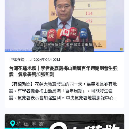
已經第一時間逃出天王星大樓。閉路電視片段顯示，在地
震發生後13分鐘，她徒步從側門走進天王星大樓，疑為了
救出家中的愛貓，她進入大樓短短數十秒，大樓就因餘震
崩塌，她亦因此被困，被發現時已經罹難。搜救人員當時
在大樓1樓入口發現到康老師的頭髮，再發現她被壓住身
體，已無呼吸心跳。最終花了逾5小時挖掘，才將她的遺體
移出，過程中搜救人員不斷喊「小姐，帶你回家了。」 該
校輔導主任蘇延任形容，康老師是重視生命的人，指她生
前經常向一名退休教師買有機蔬菜，即使看見菜蟲不會沖
中國在線
2024年04月05日
洗，「一隻隻挑出來放進盒子，再帶到校園綠地放生…… 她
台灣花蓮地震｜學者憂嘉義梅山斷層百年週期到發生強
連菜蟲也非常在意，所以看到她為了她家的貓咪，又回去
震 氣象署稱加強監測
住的地方，我只能說真的很遺憾，可是我們可以理解。」
【有線新聞】花蓮大地震發生的同一天，嘉義地區亦有地
他續指：「人生就是這樣，很難
震。有學者擔憂梅山斷層滿「百年周期」，可能發生強
震。氣象署表示會加強監測。 中央氣象署地震測報中心主
任吳健富：「在嘉義這一邊，其實我們可以看到說，其實
花蓮發生地震前，嘉義同時也有發生地震，如同我前面所
講的，台灣地區每個地方都在做能量蓄積，然後做一個釋
放，所以隨時有可能發生地震。最近的話，如果短時間來