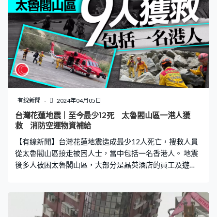
看是比較頻繁，如果你再從一個月來看，當然要從長時間
來看，很多媒體或大眾關切梅山斷層一個狀況，這是我們
還在加強監測部分，因為梅山斷層從1906年錯動，到今天
已經120多年，這個能量累積狀況是有需要去注意的。」
有線新聞
2024年04月05日
台灣花蓮地震｜至今最少12死 太魯閣山區一港人獲
救 消防空運物資補給
【有線新聞】台灣花蓮地震造成最少12人死亡，搜救人員
從太魯閣山區接走被困人士，當中包括一名香港人。 地震
後多人被困太魯閣山區，大部分是晶英酒店的員工及遊
客，當局派直升機空投物資，並接走9人，包括1名香港人
及1名荷蘭遊客。消防署特種搜救隊隊長陳義豐：「在天祥
大概有600位民眾在那邊，包括各單位包括郵局、包括台
電包括遊客中心等，大概600多位，那目前碰到的問題，