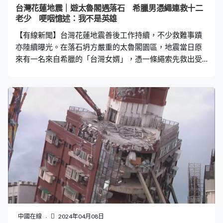
台灣花蓮地震｜遊太魯閣遇落石 希臘男憑繩連救十二
老少 哽咽憶述：我不是英雄
【有線新聞】台灣花蓮地震善後工作持續，不少救難事蹟
亦陸續曝光。在落石坍方嚴重的太魯閣園區，地震當日原
來有一名來自希臘的「台灣女婿」，憑一條繩索先救出受
困的7名大人，其後更與救援警員聯手結繩架梯，救出餘下
2大3小一家五口，保住12名老少遊客安全。 曾與一家五口
互動 憂心對方出事：要幫助 台灣傳媒報道，這名希臘男
子名叫Dimitris Belbas，是台方駐新西蘭前代表蔡爾晃的
女婿。4月3日強震當日，他與妻子、外母及另外三人正身
處太魯閣白楊步道，當時狀況非常危急，心想不能沒有任
何反應。他起初只是協助妻子、岳母等人脫困，但想起先
前曾與一家人互動，憂心對方在不遠處出事，認為該出手
援救。 據保七總隊第九大隊的救援影像顯示，Belbas先帶
領7名成人攀過土石堆，再急忙跑到派出所報警。Belbas指
那時一家五口身在水濂洞位置，發現他們都安然無恙，眼
睙都快掉出來，設法幫助他們脫離現場。他最後返回現
場，與警員聯手結繩架梯救出餘下一家五口，甚至安撫眾
中國在線
2024年04月08日