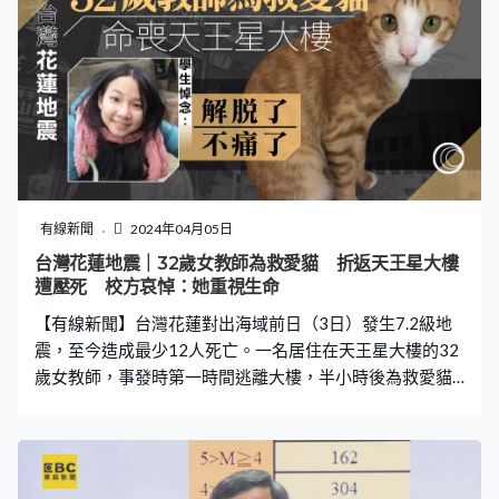
遊客。消防署特種搜救隊隊長陳義豐：「那目前碰到的問
題，現在目前都安全上是沒有問題。在物資跟飲水的部分
呢，我們會陸陸續續利用空中直升機的方式來補充。」 西
寶小學有60多名師生被困，家長心急如焚。花蓮縣縣長
指，政府會全力協助，如果物資有缺少會請工程總隊空投
物資。 在九曲洞，9名失蹤者被尋回。特搜隊護送他們，
返回山下的搜救中心。獲救民眾：「那個聲音好久沒有停
呢，我以為是炸彈，然後響好久。我就不知道要幹嘛就慌
掉，就坐這邊一直祈禱一直祈禱。」 花蓮的山海關大樓，
有線新聞
2024年04月05日
震後已成危樓，居民要撤走。在新北市，中和區有房屋天
台灣花蓮地震｜32歲女教師為救愛貓 折返天王星大樓
花掉落，牆上出現裂縫。新北市民：「門也已經移位，門
遭壓死 校方哀悼：她重視生命
也沒辦法，看這個都有幾公分了吧，怕承載會不會有危
【有線新聞】台灣花蓮對出海域前日（3日）發生7.2級地
險。」 地震影響陸路交通，交通部指
震，至今造成最少12人死亡。一名居住在天王星大樓的32
歲女教師，事發時第一時間逃離大樓，半小時後為救愛貓
返回大樓，入內5秒大樓就因為餘震而傾斜被困，救援人員
發現她時，她已被風管和石屎壓著，當場死亡。校方也已
啟動輔導機制，協助有需要的師生。 姓康的女教師在國立
花蓮高農學校擔任代課輔導老師，她原本在地震發生後，