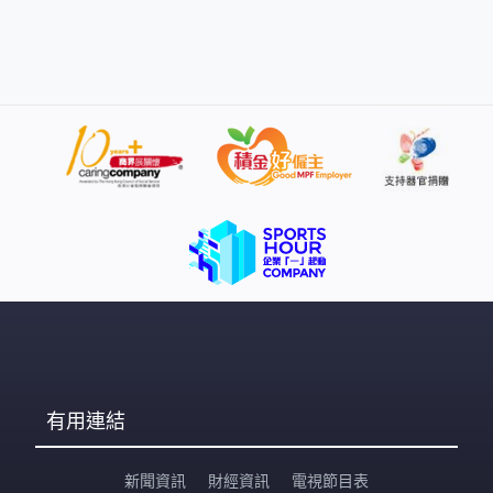
我是基督徒。傷者我們也協助他處理，先把他從被車壓的
位置拉開，把他放在安全的出口。」 受傷的人由指揮中心
的醫護初步治理，按傷勢再安排送院。指揮中心靠聯合搜
救隊運作，隊員來自高雄市搜救隊及軍方等，他們乘直升
機從高處向下搜索，打通被山石堵塞的路段。 有家屬一直
在中心外等消息，認為救援隊動作太慢。被困者家屬陳女
士：「市區的話可能災情也很嚴重，可能這邊的路況不是
那麼穩定，還沒辦法進去甚麼的。我不知道，我只覺得由
從昨天到今天的排程，昨天好像是否真的疏忽掉救人的狀
況？」 搜救隊隊長稱，太魯閣晶英酒店一帶掌握到約600
人被困即將展開搜救。消防署特種搜救隊隊長陳義豐：
「那邊因為路斷了，所以變成那邊一些飯店旅客與員工受
困在那邊，基本上那邊的人員是安全，因為食物
有用連結
新聞資訊
財經資訊
電視節目表