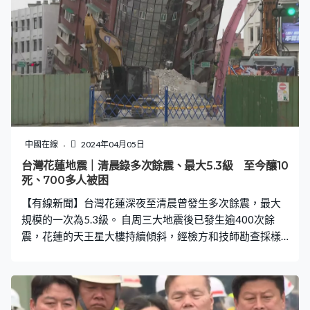
現在目前都安全上是沒有問題，在物資跟飲水的部分呢，
我們會陸陸續續利用空中直升機的方式來補充。」 另外，
西寶小學有45名學生及16名老師被困，家長心急如焚。西
寶小學家長王媽媽：「小孩子是很怕的很驚慌的，對，然
後衣服也沒有，物資他們是吃到昨天的中午。」西寶小學
老師藍小姐：「短暫的開發電機去供電，我們是趁那段期
間跟他們有聯繫的，因為我們水是靠加壓馬達送的，所以
沒有電就等於沒有水。」 特搜隊在砂卡礑步道尋獲2名失
蹤者，遭泥石掩埋，無生命跡象，有家屬得知消息情緒激
中國在線
2024年04月05日
動，失蹤者家屬痛哭。 在九曲洞，9名失蹤者被尋回，特
台灣花蓮地震｜清晨錄多次餘震、最大5.3級 至今釀10
搜隊護送他們，返回山下的搜救中心。特搜隊在中橫公路
死、700多人被困
用擔架抬走一名骨折的少年，並成功引領42人脫險。特搜
【有線新聞】台灣花蓮深夜至清晨曾發生多次餘震，最大
隊隊員：「你的帽子拿掉，要不
規模的一次為5.3級。 自周三大地震後已發生逾400次餘
震，花蓮的天王星大樓持續傾斜，經檢方和技師勘查採樣
後將動工拆除，初步估計兩星期內完成工程。大地震至今
造成10死，近1,100受傷，目前仍有700多人受困，15人
下落不明。