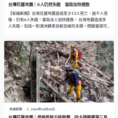
人情緒，引導徒步走回晶英酒店休息。英勇事蹟經報道
台灣花蓮地震｜6人仍然失蹤 當局加快搜救
後，Belbas獲稱為「希臘英雄」。 40年前當童軍學套索
【有線新聞】台灣花蓮地震造成至少13人死亡、過千人受
承諾幫助有需要的人 「我不是甚麼英雄！」Belba
傷，仍有6人失蹤，當局派人加快搜救。 台灣地震造成多
人失蹤，包括一對澳洲籍來自新加坡的夫婦。閉路電視可
見，他們在地震前38分鐘在太魯閣公園砂卡礑站下車。當
局稱不排除兩人仍被困在砂卡礑步道，當局早前亦在步道
尋獲三具遺體。太魯閣公園屬地震重災區，多處山崩，管
理處原本公告封園到4月7日。但發現修復需時，決定無限
期休園。專家估計整個修復過程可能需時3至5年。 至於因
地震嚴重傾斜，位於花蓮的天王星大樓，周一繼續由頂樓
開始清拆。有工作人員向建築物灑水，現場亦設置了3部監
測儀器，期望在2星期內完成拆卸。花蓮縣建設處水利科長
張世佳說：「碰到比較大型的餘震，我們會暫停一下，來
避免餘震加施工的部分，造成整個天王星不穩固。」 當地
多間中學周一開始復課，花蓮女中的綜合大樓地震期間嚴
重受損、鋼筋外露。校方表示不影響學生上課，大樓目前
已封閉，日後將拆除重建。而在屏東，一艘載有3人的漁船
有線新聞
2024年04月06日
在地震後失聯。直到周一早上在貓鼻頭附近海域尋回。 台
台灣花蓮地震｜傍晚再錄五級餘震 砂卡礑尋獲第三具