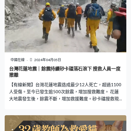
前碰到的問題，現在目前都安全上是沒有問題，在物資跟
飲水的部分呢，我們會陸陸續續利用空中直升機的方式來
補充。」西寶小學有60多名師生被困，家長心急如焚。花
蓮縣縣長指，政府會全力協助，如果物資有缺少，會請工
程總隊空投物資。 花蓮大地震發生後，餘震不斷，增加救
援難度。搜救現場下午有落石滾下，全體人員一度要撤
離。兩名失蹤者遭泥石掩埋，被發現時已無生命跡象，有
家屬得知消息，情緒激動︰「都沒有奇蹟出現。」 在九曲
洞，9名失蹤者被尋回，由特搜隊護送到山下的搜救中心。
中國在線
2024年04月05日
獲救民眾說︰「那個聲音好久沒有停呢，我以為是炸彈，
台灣花蓮地震｜餘震持續砂卡礑落石滾下 搜救人員一度
然後響好久，我就不知道要幹嘛就慌掉，就坐這邊一直祈
撤離
禱一直祈禱。」 地震後多處都有建築物被毀，花蓮的山海
【有線新聞】台灣花蓮地震造成最少12人死亡，超過1100
關大樓震後已成危樓，居民
人受傷。至今已發生逾500次餘震，增加搜救難度。 花蓮
大地震發生後，餘震不斷，增加救援難度。砂卡礑搜救現
場有落石滾下，全體人員一度要撤離。兩名失蹤者遭泥石
掩埋，被發現時已無生命跡象。有家屬得知消息情緒激
動。家屬：「都沒有奇蹟出現。」 有多人被困的太魯閣山
區，當局陸續撤走數十人，當中包括1名香港人及1名荷蘭