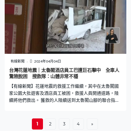
論，他有甚麼重要的東西，如果在拆除安全的許可下，這
部分可用重型大型器具，或許把它取出來，或許用甚麼方
式。」
有線新聞
2024年04月04日
台灣花蓮地震｜太魯閣酒店員工巴遭巨石擊中 全車人
驚險脫困 搜救隊：山體非常不穩
【有線新聞】花蓮地震的救援工作繼續，其中在太魯閣國
家公園大批遊客及酒店員工被困，救援人員開通道路，陸
續將他們救出。 獲救的人陸續送到太魯閣山腳的聯合指揮
中心，見到守候的親友。地震發生一刻，幾十名晶英酒店
的員工正搭旅遊巴上班，車被巨石擊中，被困山上超過一
日，終於等到救援隊伍到場。被困人士陳先生：「我是幹
1
2
3
4
»
部，我也最資深，所以我安撫他們，我也帶領他們禱告，