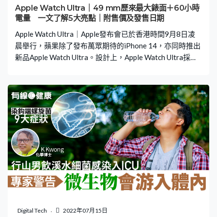
Apple Watch Ultra｜49 mm歷來最大錶面＋60小時
電量 一文了解5大亮點｜附售價及發售日期
Apple Watch Ultra｜Apple發布會已於香港時間9月8日凌
晨舉行，蘋果除了發布萬眾期待的iPhone 14，亦同時推出
新品Apple Watch Ultra。設計上，Apple Watch Ultra採用
49mm錶面，屬蘋果手錶產品出最大錶面，並加入潛水追蹤
功能。至於Apple Watch一直被詬病的續航問題亦得以改
善，新產品續航時間最長達60小時。即看下文了解Apple
Watch Ultra的5大亮點。 Apple Watch Ultra規格 49 mm
錶面歷來最大 Apple Watch Ultra錶殼使用防腐的鈦金屬製
成，49mm的尺寸，屬目前蘋果手錶產品出最大；表面使用
平面藍寶石玻璃，以螢幕邊緣保護設計，具有歷來最光亮
的2,000尼特Retina螢幕。新手錶亦加入全新的按鈕，供用
家自行設定快速取用「指南針航點」、「體能訓練」App等
功能。 續航增加至60小時 用過Apple Watch的朋友應該知
道，其續航力通常只維持一日。新推出的Apple Watch
Ultra體積大，電量也因此得以「加倍」，一般使用可以長
達 36 小時，如果調至低耗電模式，最多可使用長達
Digital Tech
2022年07月15日