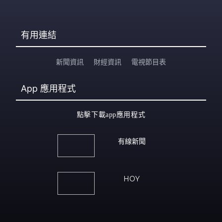
尿液或組織汙染的水、土壤、食物而感染。而其感染症狀
因個案而異，可能沒有症狀，亦有機會於感染後一到兩周
出現以下症狀： 1. 發燒 2. 頭痛 3. 肌肉痛 4. 無力 5. 腹痛 6.
有用連結
新聞資訊
財經資訊
電視節目表
App
應用程式
點擊下載app應用程式
有線新聞
HOY