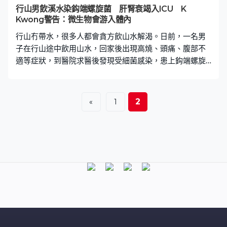
行山男飲溪水染鈎端螺旋菌 肝腎衰竭入ICU K
Kwong警告：微生物會游入體內
行山冇帶水，很多人都會貪方飲山水解渴。日前，一名男
子在行山途中飲用山水，回家後出現高燒、頭痛、腹部不
適等症狀，到醫院求醫後發現受細菌感染，患上鈎端螺旋
體病，需送往深切治療部插管治療。化學博士鄺士山K
Kwong亦曾警告，溪水絕對不可直接飲用，如有傷口，更
有機會令微生物會游入體內。 細菌感染入ICU 需移除氣
2
«
1
管 據台灣媒體報道，一名45歲陳姓男子平日熱愛行山、露
營等戶外活動，日前他與友人相約至雪山湖泊健行，途中
飲用山泉水解渴，回家一周後出現高燒、伴隨全身痠痛、
頭痛以及腹部不適的症狀。陳先生求醫後被診斷為鉤端螺
旋體細菌感染，同時亦出現肝衰竭、黃疸及腎衰竭，其後
更引發嚴重酸血症，被送往深切治療部插管治療。經過緊
急洗腎及抗生素治療，陳先生在5天後順利移除氣管內管，
目前已康復出院。 染鈎端螺旋菌9大症狀 衛福部新營醫院
急診科醫師曾暐昕表示，鉤端螺旋體病，是熱帶、亞熱帶
地區常見人畜共通感染病，可經由食入或接觸受感染動物