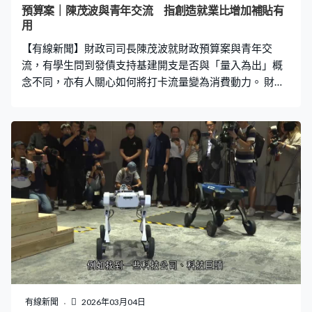
預算案｜陳茂波與青年交流 指創造就業比增加補貼有
用
【有線新聞】財政司司長陳茂波就財政預算案與青年交
流，有學生問到發債支持基建開支是否與「量入為出」概
念不同，亦有人關心如何將打卡流量變為消費動力。 財政
司司長陳茂波到訪青年協會，與超過200名大學生和中學
生交流，黃同學：「預算案通過發債支持基建開支，與傳
統量入為出的概念有所不同。面對國際形勢的挑戰，政府
如何評估香港長遠的還債能力，確保發債是投資未來，並
非將財務負擔轉嫁予市民？」陳茂波：「 我們發債，不是
用來讓政府平常開支、不是發薪或者其他公共服務，發債
收益全部用來做基建，尤其推動例如北部都會區的基建，
當然不只是該處，大家各自社區都有基建項目，目的是為
我們創造發展容量，例如吸引企業來港，要有地方給予他
們落地。」 有學生關心地區經濟，陳同學：「麥當勞道、
堅尼地城海旁成為內地遊客打卡位，但往往『旺丁不旺
財』。政府如何協助社區，將這些『打卡』流量轉化為實
際消費動力？」陳茂波：「我們找了旅遊發展局，就著每
有線新聞
2026年03月04日