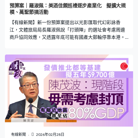
預算案｜羅淑佩：美酒佳餚巡禮逐步產業化 擬擴大規
模、萬聖節搞活動
【有線新聞】新一份預算案提出以光影匯取代幻彩詠香
江，文體旅局局長羅淑佩說「打頭陣」的選址會考慮周邊
商戶協同效應，又透露年底可能有國產大郵輪停靠本港。
預算案提出向旅發局撥款16.6億元，比去年增加34.5%，
文體旅局局長羅淑佩說旅發局去年「限米煮限飯」下舉辦
美酒佳餚巡禮，已逐步產業化，今年將擴大規模，亦正研
究萬聖節舉辦活動，「我自己是一個基督徒，都不認為萬
聖節要著重提及萬聖節背後的『咿嘩鬼怪』，但是可以開
心大家出來裝扮。我看到有些報道說是否可扮哪吒、悟
空，或是甚至是LABUBU？我想都是很好玩的節日。」 下
半年光影匯將取代幻彩詠香江，羅淑佩說選址上會考慮周
邊商戶協同效應，至於會否選擇啟德，她說亦要考慮周邊
的建築。羅淑佩：「啟德主場館紫藍色會發光，都有些燈
的裝置都頗美，會否在其他元素加入，還是我們有其他地
方我們會看的，光影匯我們都要看旁邊大廈特別是不同高
矮、設計形式建築會特別美。」 至於郵輪方面，去年有
有線新聞
2026年02月28日