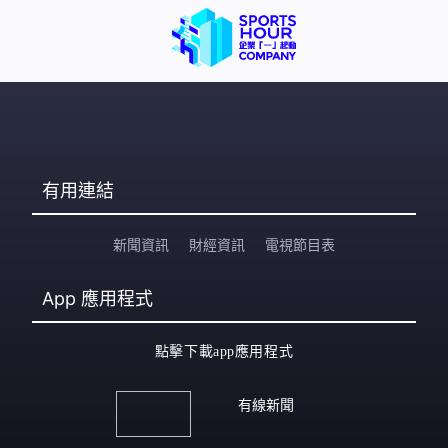
價錢會不斷飆升？很多人真的未必有配額，又想用到最後
機會。」 有汽車商會提醒車主收購配額時要確保舊車行車
證有效和文件真確。
有用連結
新聞資訊
財經資訊
電視節目表
App
應用程式
點擊下載app應用程式
有線新聞