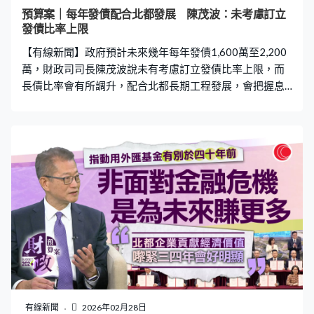
預算案｜每年發債配合北都發展 陳茂波：未考慮訂立
發債比率上限
【有線新聞】政府預計未來幾年每年發債1,600萬至2,200
萬，財政司司長陳茂波說未有考慮訂立發債比率上限，而
長債比率會有所調升，配合北都長期工程發展，會把握息
口較低時推出，減輕政府債務負擔。 預算案延續發債建設
北都的做法，預計政府未來5年每年會發債1,600億至
2,200億元，屆時政府債務與本地生產總值比率會逼近兩
成，財政司司長陳茂波認為發債比率仍處於相對低的水
平，現階段毋需考慮「封頂」。陳茂波：「我們發債空間
其實很大，環顧全球其他主要經濟體，就算是鄰近地區，
有些地方是50%GDP，甚至有些地方80%GDP也有，我們
遠遠毋需到達這水平，所以我見不到有很大的需要。我們
在債務方面要做很大動作，發很多債，因此未必需要定一
個額、一個比例讓大家去猜測，這沒有必要。」 過去政府
多數發短債，陳茂波指考慮到如今北都工程陸續開展，而
且工程要持續一段時間，政府未來會發行更多長債，並把
握息口較低時發債。陳茂波：「比如每年六月底、三月底
有線新聞
2026年02月28日