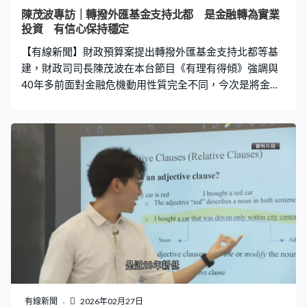
這些時間，或上市公司派息期，銀根會較緊。另一方面要
陳茂波專訪｜轉撥外匯基金支持北都 是金融轉為實業
看資金流動情況，香港因為是自由港，資金自由進出，我
投資 有信心保持穩定
們試過一段時間通俗地說是『水浸』，錢一直湧進來，那
【有線新聞】財政預算案提出轉撥外匯基金支持北都等基
些時候息口又較便宜，所以
建，財政司司長陳茂波在本台節目《有理有得傾》強調與
40年多前面對金融危機動用性質完全不同，今次是將金融
投資轉為實業投資，很有信心外匯基金規模能夠保持金融
穩定。 相隔40多年再次動用外匯基金，今次將去年投資收
入一半、1,500億轉撥到基本工程儲備基金支持北都等基
建。記者何宛兒：「八十年代用的時候，就是應對一些金
融的危機，接手一些財困的銀行，都是一些不是很容易的
時刻，或者歷史的關頭。今次再用，市民就可能擔心我們
是不是都面對這些時候。」陳茂波：「性質完全不一樣，
今次提出的錢用的是要投資未來，是要為我們未來賺多些
錢。（外匯基金）過去一年賺了3,000億，轉撥了1,500
億，還增加了1,000億，外匯基金的規模還很大，有
41,000億，去抵禦一些衝擊以保持我們金融穩定，我們覺
得很有信心。」 何宛兒：「有機會發展明日大嶼的話，都
有機會再用這個手法投資？」陳茂波：「這又不可以這樣
有線新聞
2026年02月27日