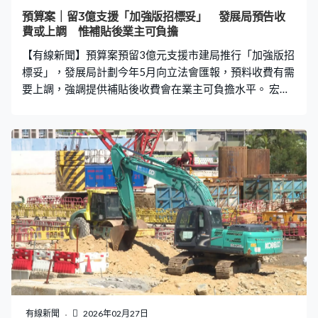
園。」 至於北都大學城，政府將預留100億元，蔡若蓮說
預算案｜留3億支援「加強版招標妥」 發展局預告收
已收集各間院校的發展意向，稍後會配合土地推出向院校
費或上調 惟補貼後業主可負擔
介紹貸款安排。
【有線新聞】預算案預留3億元支援市建局推行「加強版招
標妥」，發展局計劃今年5月向立法會匯報，預料收費有需
要上調，強調提供補貼後收費會在業主可負擔水平。 宏福
苑大火揭露大維修圍標問題，市建局下半年推出「加強版
招標妥」，預算案預留3億元支援，其中2億會用於資助業
主。發展局預期日後提供的服務較複雜，有需要加價，強
調業主不用擔心，希望撥款能成為「定心丸」。 發展局局
長甯漢豪：「（現時）最貴的收費可達16萬元，但因為政
府有資助寬免收費、政府用公帑資助，所以那幢樓只繳付
八萬元就可參加招標妥。全幢樓，八萬元，如果除開每棟
樓有百多二百戶，其實每人都只是幾百元收費，就算我們
日後有加強版服務，合理地令收費提高，我相信始終都在
大家可負擔的水平。」 至於餘下一億元將留給市建局成立
專隊或公司招聘專業人員，長遠希望自負盈虧運作，甯漢
豪指日後評標準則會按每幢樓宇維修規模和需要作考慮。
「最基本是評標一定要按規模和需要是否合理，是否少少
有線新聞
2026年02月27日