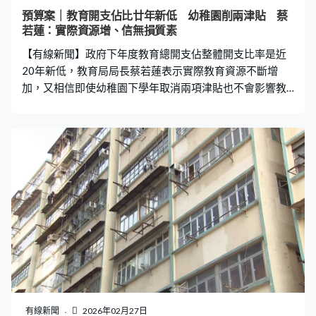
說，在目前特區政府來說，其實我們集中精力發展好北
預算案｜教育開支佔比廿年新低 幼稚園削兩津貼 蔡
都，加速發展北都。」何宛兒：「有沒有想過出售一些資
若蓮：實際資源增、信無損質素
產？」陳茂波：「不同的方法，我們研究下來都有先後
【有線新聞】政府下年度教育總開支佔整體開支比率是近
的，目前來說，我們覺得這個做
20年新低，教育局局長蔡若蓮表示實際教育資源不斷增
加，又相信即使幼稚園下學年取消兩項津貼也不會影響教
學質素。 政府下年度教育總開支近1120億元，但佔政府整
體開支比例由20年前的23%下降至今年的13.3%，是近20
年新低。教育局局長蔡若蓮說投放在教育的實際資源一直
未有減少，「在中小幼教學平均每個人頭成本開支不斷增
加，譬如小學平均單位成本，每一個學生增加超過8%。再
看教育素質相關數字，如師生比例1：11.6或1：11.8，中
小學的師生比例比發達國家和地區非常優越的。」 幼稚園
活動津貼及聘用代課老師支援津貼下學年起將會取消，蔡
若蓮相信不會影響教學質素。「隨著AI發展、同學多元學
習融入課堂，幼稚園學生活動中心也快將落成，這些因素
都考慮到若整合這兩個津貼，對幼稚園教學質素影響最
小。若老師因培訓需要或需求，我們有要求老師接受培
訓，而他們需要代課，我們以實報實銷方法幫助幼稚
有線新聞
2026年02月27日