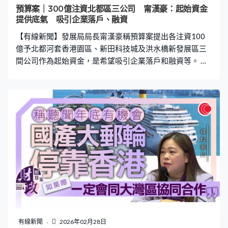
界的企業，其實他們相對來說，對AI的認知和怎麼去用
預算案｜300億注資北都區三公司 甯漢豪：起始資金
它，可能停留在怎樣用DeepSeek。我們大學也發覺在這方
提供底氣 吸引企業落戶、融資
面要加強我們的培訓，如果不是的話，可能同學們出來，
【有線新聞】發展局局長甯漢豪稱預算案提出各注資100
可能對AI的認知和限制
億予北都河套香港園區、新田科技城及洪水橋新發展區三
間公司作為起始資金，是希望吸引企業落戶和融資等。 發
展局局長甯漢豪：「注資給園區公司，目的是有起始資
金。『起始』一詞很重要，不可能只靠那幾百億元。給起
始資金，園區公司有地後，初期的建設由他們負責，都要
找企業進來和融資。融資有甚麼底氣？就是政府交付給他
的土地是『底氣』，政府給的起始資金都是『底氣』，讓
融資時外面的財團知道他不是空殼、有實際的東西。」
有線新聞
2026年02月28日