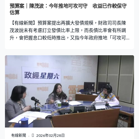
189班郵輪航班停泊，已回復至高峰的88%，羅淑佩說今
預算案｜陳茂波：今年推地可攻可守 收益已作較保守
年有望超過200班，「我聽聞年尾有機會國產大郵輪會停
估算
靠香港，我相信這個真的是耳目一新，如果國產大郵輪
【有線新聞】預算案提出再擴大發債規模，財政司司長陳
來，一定會與大灣區協同合作的。高鐵
茂波說未有考慮訂立發債比率上限，而長債比率會有所調
升，會把握息口較低時推出，又指今年政府推地「可攻可
守」，賣地收益已作較保守估算。 預算案延續發債建設北
都的做法，預計政府未來5年每年會發債1,600億至2,200
億元，屆時政府債務與本地生產總值比率會逼近兩成，財
政司司長陳茂波認為發債比率仍處於相對低的水平，現階
段毋需考慮「封頂」。陳茂波：「我們發債空間其實很
大，環顧全球其他主要經濟體，就算是鄰近地區，有些地
方是50%GDP，甚至有些地方80%GDP也有，我們遠遠毋
需到達這水平，所以我見不到有很大的需要。我們在債務
方面要做很大動作，發很多債，因此未必需要定一個額、
一個比例讓大家去猜測，這沒有必要。」 新一年賣地表有
9幅住宅地，政府預計賣地收入達180億元，約是本地生產
總值的2%，比過去20年的平均3%低。陳茂波：「賣地收
入的預測是保守的，我們都刻意用一個較保守的測算讓大
有線新聞
2026年02月28日