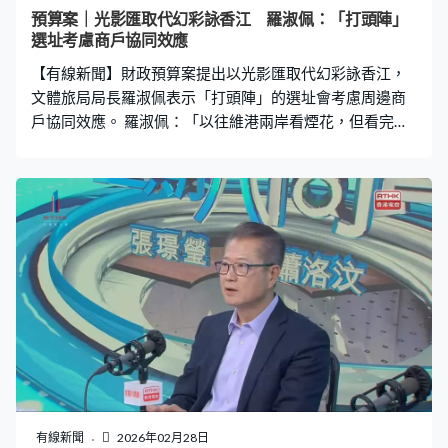
家更安心。如果市場熾熱，我可以加快推地平抑熾熱的情
預算案｜光影匯取代幻彩詠香江 羅淑佩：「打頭陣」
況，但如果見到市場穩健，我們亦不急於一次過推出，這
選址考慮商戶協同效應
便『進可攻、退可守』。」 預算案繼續轉撥不同基金入庫
【有線新聞】財政預算案提出以光影匯取代幻彩詠香江，
房，陳茂波形容是收回
文體旅局局長羅淑佩表示「打頭陣」的選址會考慮周邊商
戶協同效應。 羅淑佩：「以往維港兩岸看煙花，但看完煙
花，第一時間問題，第二就是可能旁邊未必容易走出去喝
一杯或吃飯，這樣可能有些商機錯失，所以我昨日說山
頂。除了旅發局做之外，旅發局也積極與山頂兩個主要商
場業主洽談，可否一起合作做些事帶旺。」 被問到會否考
慮選擇啟德，羅淑佩說啟德主場館外圍的已設有紫藍色燈
的裝置，選址上亦要考慮旁邊大廈高矮以及建築設計。
有線新聞
2026年02月28日