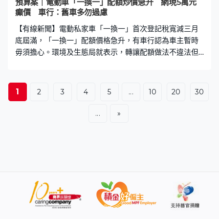
預算案｜電動車「一換一」配額炒價急升 網現5萬元
癲價 車行：舊車多勿過慮
【有線新聞】電動私家車「一換一」首次登記稅寬減三月
底屆滿，「一換一」配額價格急升，有車行認為車主暫時
毋須擔心。環境及生態局就表示，轉讓配額做法不違法但
有風險，要避免遇上偽造文書等情況。 預算案公布後「一
換一」舊車需求上升，吸引一群車主趁機將舊油車出售圖
利。這間二手車行小小車場幾乎放滿，負責人接客人訊息
1
2
3
4
5
...
10
20
30
都不能停手，回收還包括這些十幾年車齡私家車。 天時利
汽車負責人黃頌文：「一般（配額價）是上升了大概上升
...
»
了三、四千。這一輪主要做配額，因為市場需求大，我們
的機動較強，因為我們不是做名貴豪華裝修的店，因此轉
做『劏車』生意反應會較快。」 亦有人網上轉售配額，近
日價格偏高，最貴要炒到五萬元，新落訂買電動車的車主
會否找不到「一換一」配額而未能受惠寬免首次登記稅？
有車行認為暫時毋須過慮。 世運汽車集團主席羅少雄：
「我相信就不是太困難，因為香港舊汽車仍還有很多，一
般去任何一間車行去買（配額），大部分都提供到這一類
服務，只是說是價錢的問題我相信現時是相當緊張。為何