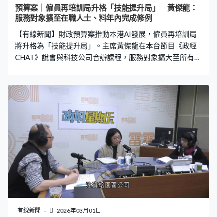
區的特色做吸引的項目，變相來到香港不只有一些傳統的
預算案｜僱員再培訓局升格「技能提升局」 黃傑龍：
煙花、幻燈，而是每個區有些特色。」無名：「消息就說
服務對象擴至在職人士、料年內完成修例
政府向郊野公園，試行收費以及預約制度。」陳茂波：
【有線新聞】財政預算案推動本港AI發展，僱員再培訓局
「傳聞就歸傳聞，大家不能盡信，但同時間我們知道郊
將升格為「技能提升局」。主席黃傑龍在本台節目《政經
CHAT》說會與科技公司合辦課程，服務對象擴大至所有打
工仔。 預算案公布推動全民AI，僱員再培訓局主席黃傑龍
在本台節目《政經CHAT》說再培訓局升格為「技能提升
局」後，會擴大服務對象範圍，預計年內完成修例。黃傑
龍：「毋需要等失業。以前是失業才來再培訓局培訓，現
在是在自己的崗位願意提升技能，有上進心的，提升你的
崗位、又提升你的收入，就是我們的目的。」 局方將研究
市場趨勢，推出更多AI課程，合作夥伴亦會更多元化。黃
傑龍：「現在我們已開始接觸，例如找到一些科技公司、
科技巨頭。他們可能有些現時在公司裡用的東西，是否可
以轉化為全民去學的東西。電動車或無人機維修，這些我
們一般打工仔都有機會轉行做的事情。」 有學者認為，要
達至全民AI仍有很大距離。香港大學人工智能與數據科學
部主任鄭振剛：「香港也有很多的中小企，還有一些社福
有線新聞
2026年03月01日