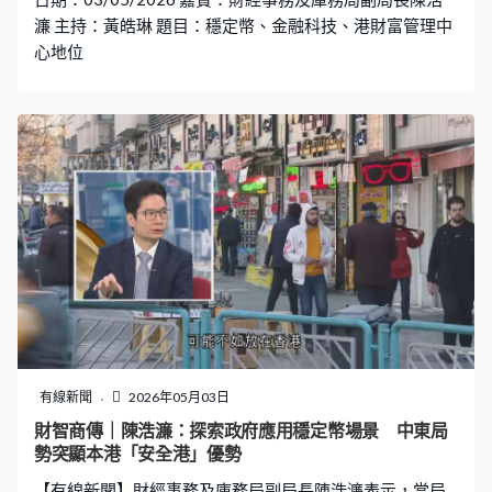
業務。」 他認為中東局勢暫未有大規模影響本港經濟，但
濂 主持：黃皓琳 題目：穩定幣、金融科技、港財富管理中
一旦衝突持續半年、一年或更長時間，事
心地位
有線新聞
2026年05月03日
財智商傳｜陳浩濂：探索政府應用穩定幣場景 中東局
勢突顯本港「安全港」優勢
【有線新聞】財經事務及庫務局副局長陳浩濂表示，當局