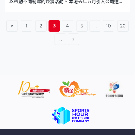
以帶動不同範疇的經濟活動。 本港去年五月引入公司遷冊
制度，至今已接獲逾30宗申請，亦有逾10宗獲批，當中不
乏跨國大型企業。安盛中國大陸、香港及澳門行政總裁尹
玄慧：「香港實行普通法，本身和國際已接軌，普通法很
3
«
1
2
4
5
...
10
20
清晰，營商環境很公平。這裡的稅制亦非常簡單，稅率又
低，加上資本自由流動，資金可以自由進出進入，對跨國
...
»
企業來說這些是非常重要。」 尹玄慧所屬的保險集團是遷
冊制度推出當日首家提交申請的公司，她接受本台《財
智．商傳》訪問時指出集團原本在百慕達註冊，考慮到當
地監管要求近年的轉變，認為遷冊回港更符合業務效益。
尹玄慧：「如果我們繼續要處理不同申報要求，要請多些
人發展不同業務時亦要應對申報規定的話，成本上漲壓力
會很高。但我們遷冊回來後，就可以將我們的成本專注在
創新業務、服務客戶，基本上整個流程也會順暢很多。」
她認為吸引企業遷冊來港，甚至發展「總部經濟」，受惠
的不只是企業本身，亦能帶動本港的經濟活動。尹玄慧：
「如果我們鼓勵多些公司來港落戶，這會發生甚麼事呢？
他們要安排其高層過來，要有辦公室、要租辦公