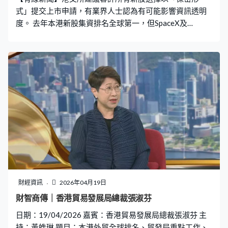
式」提交上市申請，有業界人士認為有可能影響資訊透明
度。 去年本港新股集資排名全球第一，但SpaceX及
Anthropic等多家超級新股部署今年登陸美股，本港今年能
否蟬聯榜首呢？股份過戶處Vistra卓佳董事總經理鍾絳虹接
受本台《財智．商傳》訪問時指本港未必能延續去年成
績。「我覺得今時今日大家比較成熟，集資額是否排名世
界第一，不是十分重要。反而應該重視是否吸引更多適合
公司，我們的新股質素是否可以提升，市場是否穩定，投
資者是否有錢賺，新股勢頭能否持續，我覺得比較重
要。」 為了吸引更多新股來港集資，港交所提出容許所有
新股以「保密形式」申請上市，鍾絳虹認為相關建議或會
影響資訊透明度，並關注保密申請能否與「退回機制」協
調。鍾絳虹：「現在（不）合規或不達標的上市申請有退
回機制，如果保密提交會否也有退回機制？如果全部也可
以保密提交，可能也要考慮是否需要退回時也一視同仁地
財經資訊
2026年04月19日
公布。」 證券無紙化今年11月16日落地，屆時投資者可以
財智商傳｜香港貿易發展局總裁張淑芬
選擇開設USI戶口以「個人名義」直接持有股票，鍾絳虹指
日期：19/04/2026 嘉賓：香港貿易發展局總裁張淑芬 主
有助保障投資者利益。「現時大部分散戶買賣股票透過銀
持：黃皓琳 題目：本港外貿全球排名、貿發局重點工作、