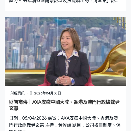
壓力。 去年清盤呈請宗數以及法院頒出的「清盤令」數目
同創20年新高，情況較2008年金融海嘯更嚴峻。安永企業
重組諮詢亞太區主管合夥人黎嘉恩接受本台《財智．商
傳》訪問時預期，今年清盤數目將維持高企，個別行業壓
力相對較大。「有一些行業結構上是不行的，譬如消費行
業（港人）北上消費，還有一些行業以前靠實體店，現在
可能變了很多是網上消費，如果槓桿高的行業，那些亦相
對會受影響。」 市場尤其關注本港地產發展商的經營情
況，黎嘉恩認為大型發展商業務多元化，相對上較有實力
經營下去。「但如果是中小型地產商，很視乎本身負債槓
桿率是否很高，如是的話便要考慮重組，如果重組不成功
或本身已沒有甚麼值錢資產、大部分已經抵押，就有可能
被債權人申請清盤。」 他認為對於企業股東、員工、債權
人及投資者來說，重組永遠優於清盤，預期今年重組個案
財經資訊
2026年04月05日
將有上升趨勢。黎嘉恩：「過去數年經濟不是特別好，清
財智商傳｜AXA安盛中國大陸、香港及澳門行政總裁尹
盤在過去數年，可能你想出售的時候，變賣資產的價錢也
玄慧
愈來愈不好，令債務人及債權人寧願重組，反而回收率會
日期：05/04/2026 嘉賓：AXA安盛中國大陸、香港及澳
高一些。」 黎嘉恩指出，上市公司較常採用重
門行政總裁尹玄慧 主持：黃淳謙 題目：公司遷冊制度、保