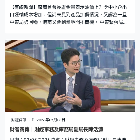
【有線新聞】廠商會會長盧金榮表示油價上升令中小企出
口運輸成本增加，但尚未見到產品加價情況，又認為一旦
中東局勢回穩，港商又會到當地開拓商機。 中東緊張局勢
反覆不定，不但推高國際油價，亦令全球航運物流受阻。
廠商會會長盧金榮接受本台《財智．商傳》訪問時指，從
事出口貿易的廠商尤其感受到運輸成本上升的壓力。「中
短途尚算可控範圍之內，上升約10%至30%；長途運輸尤
其是去歐洲、中東或非洲，可能增加了50%至100%運費。
另一方面，石油副產品原料也有輕微上升。」 他指不少廠
商本身有一定原材料庫存，相信暫時仍然可以應付，預期
尚未需要將成本轉嫁消費者。盧金榮：「暫時沒有需要加
價，暫時亦加不了價，因為簽了一些合約、如買賣合約，
需要完成合約不能中途加價，但未來接單也會謹慎一
些。」 不少中小企近年積極開發中東等新興市場以分散供
應鏈風險，盧金榮表示部分企業可能要暫時停止當地的業
務，但相信局勢回穩後又再重新出發。「中小企一向認為
財經資訊
2026年05月03日
中東市場有商機，相信當地戰事完畢之後，相信需求會回
財智商傳｜財經事務及庫務局副局長陳浩濂
來，特別可能有戰後重建計劃，香港或可以參與當地一些
日期：03/05/2026 嘉賓：財經事務及庫務局副局長陳浩