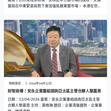
當局在中東緊張局勢下會加強拓展東盟市場。 本港在世貿
組織的最新排名中上升兩級，成為全球第五大商品貿易經
濟體。香港貿易發展局總裁張淑芬接受本台《財智．商
傳》訪問時表示，排名反映本港近年積極分散及開拓新市
場的成效。張淑芬：「去年如你所說世界局勢問題，特朗
普政府加徵了很多關稅，這情況下香港仍然在貿易總量方
面商品貿易有17.5%升幅，總體超過萬五億美元，確實一
點也不差，是非常好的成績。」 中東是本港重點開拓的其
中一個新興市場，但當地近日戰雲密布，會否打亂商界及
貿發局的部署？張淑芬：「其實是有的，過去數年看到我
們的貿易升幅中東剛才說升了30%在過去六年，大家已開
始對那個市場積極進取，突然這一場戰事令大家有一些卻
步。做生意一定要有穩定性以及可持續性，所以對他們一
定有影響。」 她認為中東市場不能放棄，但亦要加緊拓展
財經資訊
2026年04月12日
其他市場，尤其是東盟市場。張淑芬：「回顧過去一年，
財智商傳｜安永企業重組諮詢亞太區主管合夥人黎嘉恩
東盟來港參加展覽和會議活動上升了8%。這方面我們的團
日期：12/04/2026 嘉賓：安永企業重組諮詢亞太區主管
隊很努力，透過我們的辦事處，東盟我們有7個辦事處，透
合夥人黎嘉恩 主持：黃皓琳 題目：企業清盤趨勢、企業重
過他們積極招攬更多買家和展商來香港做