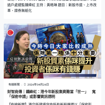
2026年至2028年間，投資推廣署的家族辦公室團隊
過戶處總監鍾絳虹 主持：黃皓琳 題目：新股市道、上市改
革、證券無紙化
有線新聞
2026年04月26日
財智商傳｜鍾絳虹：港今年新股集資難當「世一」 寬
「保密申請」或影響資訊透明
【有線新聞】港交所建議容許所有新股選擇以「保密形