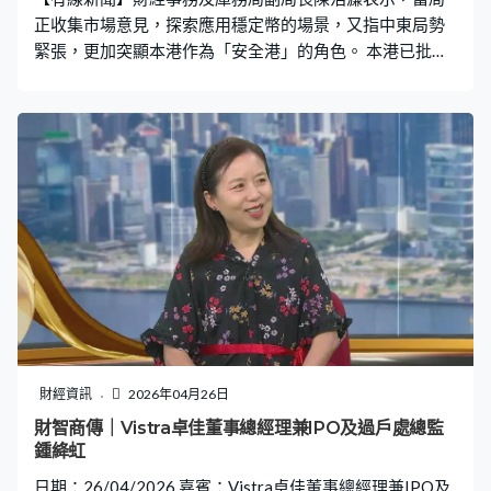
正收集市場意見，探索應用穩定幣的場景，又指中東局勢
緊張，更加突顯本港作為「安全港」的角色。 本港已批出
首批兩個穩定幣發行人牌照，短期內亦將開展業務。財經
事務及庫務局副局長陳浩濂接受本台《財智．商傳》訪問
時指，正聽取市場意見，探索政府應用穩定幣的可行場
景。財經事務及庫務局副局長陳浩濂表示：「一直以來我
們透過數碼港、金管局和投資推廣署同事，一直有和業界
做對接。穩定幣可以有很多不同應用場景，包括一些跨境
支付，或與本地其他數字資產交易做對接。」 中東局勢持
續緊張，陳浩濂指更加突顯香港作為「安全港」的角色。
數據亦反映，近日有中東資金流入本港。財經事務及庫務
局副局長陳浩濂表示：「有些可能本身是中東自己的資
金，有些是外面世界各地資金，本來放在中東，幫他們做
資產配置和管理，受現在局勢影響，可能不如放在香港，
用香港的金融服務，用香港的金融平台，覺得安全性和可
財經資訊
2026年04月26日
靠性更高。」 他指不少超高資產淨值人士以及家族辦公
財智商傳｜Vistra卓佳董事總經理兼IPO及過戶處總監
室，都想利用本港的金融專業服務，協助管理資產。財經
鍾絳虹
事務及庫務局副局長陳浩濂表示：「我們定了目標，在
日期：26/04/2026 嘉賓：Vistra卓佳董事總經理兼IPO及