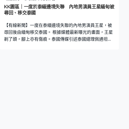
KK園區｜一度於泰緬邊境失聯 內地男演員王星緬甸被
尋回、移交泰國
【有線新聞】一度在泰緬邊境失聯的內地男演員王星，被
尋回後由緬甸移交泰國。 根據媒體最新曝光的畫面，王星
剃了頭，腳上亦有傷痕。泰國傳媒引述泰國總理佩通坦表
示，王星周二下午由緬甸移交到泰國後與泰國警方代表見
面，佩通坦指泰國政府與中國駐泰國大使館已就事件進行
深入溝通，強調要做好一切工作，避免旅遊業受到負面影
響。 王星的女友早前在社交平台發文，指聲稱要到泰國拍
戲的王星自上周五起失聯，一度有傳他或已被拐騙到詐騙
園區「KK園」，事件引起廣泛關注。