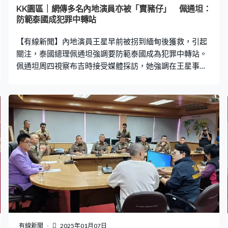
KK園區｜網傳多名內地演員亦被「賣豬仔」 佩通坦：
防範泰國成犯罪中轉站
【有線新聞】內地演員王星早前被拐到緬甸後獲救，引起
關注，泰國總理佩通坦強調要防範泰國成為犯罪中轉站。
佩通坦周四視察布吉時接受媒體採訪，她強調在王星事件
發生後，泰國需要加強並完善相關法律法規，嚴厲打擊相
關犯罪事件，防範泰國成為犯罪中轉站。 王星獲救後曾向
泰國警方透露自己被關的大樓內，至少還有50中國人被關
押。內地社交平台亦傳出有多名演藝人員，遭遇與王星一
樣的經歷，被拐到緬甸後失聯，甚至傳出有女學生遊覽泰
國期間被綁走。其中受害模特兒楊澤琪的家屬已向中國大
使館求助，河北保定警方亦已立案。
有線新聞
2025年01月07日