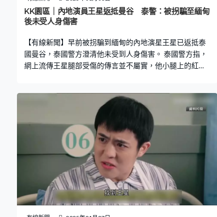
KK園區｜內地演員王星返抵曼谷 泰警：被拐騙至緬甸
後未受人身傷害
【有線新聞】早前被拐騙到緬甸的內地演星王星已返抵泰
國曼谷，泰國警方澄清他未受到人身傷害。 泰國警方指，
網上流傳王星腿部受傷的傳言並不屬實，他小腿上的紅斑
並非傷痕、而是胎記。警方強調，王星目前仍需接受調
查，暫時未能離開泰國。 泰國傳媒引述警方消息指，當局
經過初步調查，發現王星存在被拐騙到鄰國進行選角工作
的行為，是人口販賣的受害者。