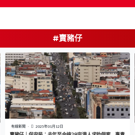
#賣豬仔
有線新聞
2025年01月12日
賣豬仔｜保安局：去年至今接28宗港人求助個案 專責