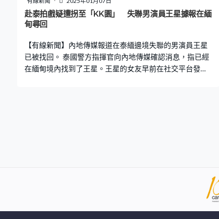
有線新聞
2025年01月07日
赴泰拍戲疑遭拐至「KK園」 失聯男演員王星據報在緬
甸尋回
【有線新聞】內地傳媒報道在泰緬邊境失聯的男演員王星
已被找回。 泰國警方指揮官向內地傳媒確認消息，指已經
在緬甸境內找到了王星。王星的女友早前在社交平台發
文，指王星原本要到泰國拍戲，卻在泰緬邊境失聯，有人
懷疑王星被拐騙到詐騙園區「KK園」，事件引起廣泛關
注。