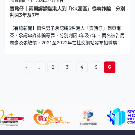
有線新聞
2024年11月01日
賣豬仔｜兩男認誘騙港人到「KK園區」從事詐騙 分別
判囚3年及7年
【有線新聞】兩名男子承認將5名港人「賣豬仔」到東南
亞，承認串謀詐騙等罪，分別判囚3年及7年。 兩名被告馬
志豪及張敏懷，2021至2022年在社交網站發布招聘廣
告，之後將5名受害人誘騙到東南亞及「KK園區」從事詐
騙工作，兩人分別判囚3年和4年8個月。馬志豪另外牽涉
洗黑錢罪，判囚多28個月，合共監禁7年。 法官林偉權判
6
«
...
2
3
4
5
刑時指，5名受害者被誘騙至東南亞後被迫參與非法行為，
直至家人支付贖金，幸好已先後回港，強調嚴懲是要帶出
強烈信息。