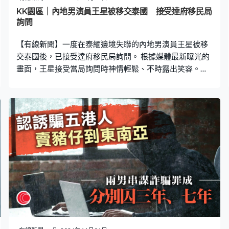
KK園區｜內地男演員王星被移交泰國 接受達府移民局
詢問
【有線新聞】一度在泰緬邊境失聯的內地男演員王星被移
交泰國後，已接受達府移民局詢問。 根據媒體最新曝光的
畫面，王星接受當局詢問時神情輕鬆、不時露出笑容。泰
國警方證實，王星其後將前往泰緬邊境地方委員會，接受
人口販賣受害者調查。中國駐清邁總領館強調會積極協調
泰國各方，快速妥善解決案件。 王星的女友早前在社交平
台發文，指聲稱要到泰國拍戲的王星自上周五起失聯，一
度有傳他或已被拐騙到詐騙園區「KK園」，事件引起廣泛
關注。