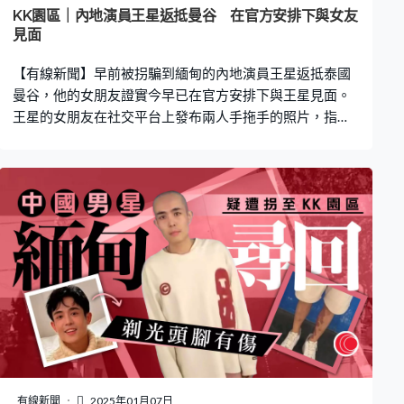
KK園區｜內地演員王星返抵曼谷 在官方安排下與女友
見面
【有線新聞】早前被拐騙到緬甸的內地演員王星返抵泰國
曼谷，他的女朋友證實今早已在官方安排下與王星見面。
王星的女朋友在社交平台上發布兩人手拖手的照片，指在
使館工作人員和律師陪同下已與王星見面，又感謝多方政
府、社會各界和廣大網友支持。 另外，泰國警方指經過初
步調查，發現王星存在被拐騙到鄰國進行選角工作的行
為，是人口販賣的受害者。由於調查工作尚未完成，預計
王星在1至2天後才可返回中國。
有線新聞
2025年01月07日