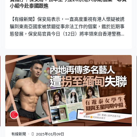
小組今赴泰國跟進
【有線新聞】保安局表示，一直高度重視有港人懷疑被誘
騙到東南亞國家被禁錮從事非法工作的個案，鑑於近期事
態發展，保安局官員今日（12日）將率領來自香港警務處
和入境事務處的專責小組成員前赴泰國，進一步跟進有關
求助個案。 發言人表示，自2024年第二季開始，港人懷疑
被誘騙到東南亞國家被禁錮從事非法工作的情況有死灰復
燃的跡象，執法部門至今共接獲28宗涉及港人在東南亞國
家聲稱被禁錮而無法離開當地的求助個案，當中16人已回
港。就餘下的12宗個案，其人身自由報稱受到限制，但仍
安全和能與其家人或小組聯絡。 發言人指，專責小組成員
在泰國期間，將會與中國駐泰王國大使館、由泰國總理主
持的打擊販賣人口活動委員會的泰國司法部代表，以及泰
國有關當局人員會面，反映有關求助個案情況，交流情
報，並請有關當局盡力協助營救相關求助人士。
有線新聞
2025年01月09日