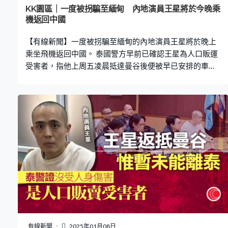
社交平台、網上媒體招攬受騙公眾，今年開始用桌上電
KK園區｜一度被拐騙至緬甸 內地演員王星將於今晚乘
腦，沒收了他們的手機。」 港人被「賣豬仔」個案於
機返回中國
2021、22年開始湧現，當局2022年8月成立專責小組，協
【有線新聞】一度被拐騙至緬甸的內地演員王星將於晚上
調相關執法部門的跟進工作。
乘坐飛機返回中國。 泰國警方早前已確認王星為人口販運
受害者，指他上周五凌晨抵達曼谷後便被早已安排的車輛
帶到湄索縣，隨後越境進入緬甸妙瓦底，最終在周二獲
救。泰國警方提到，案件能夠迅速偵破，得益於王星所乘
坐的車輛從曼谷出發後便直奔緬甸，有利警方追蹤。針對
其他類似案件，警方強調，如接獲求助將按法律程序提供
協助。
有線新聞
2025年01月08日