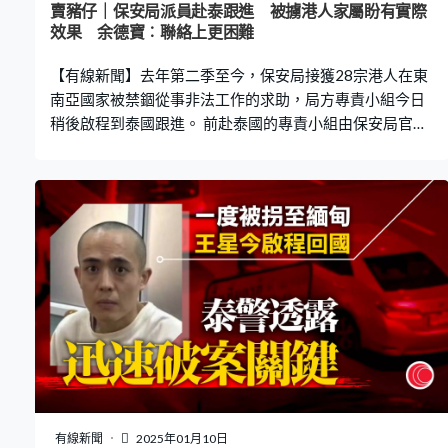
賣豬仔｜保安局派員赴泰跟進 被擄港人家屬盼有實際
效果 余德寶︰聯絡上更困難
【有線新聞】去年第二季至今，保安局接獲28宗港人在東
南亞國家被禁錮從事非法工作的求助，局方專責小組今日
稍後啟程到泰國跟進。 前赴泰國的專責小組由保安局官員
率領，成員包括警務處和入境處成員，小組將會與中國駐
泰王國大使館、泰國總理主持的打擊販賣人口活動委員會
的泰國司法部代表，以及泰國有關當局人員會面，反映有
關求助個案情況，交流情報，請有關當局盡力協助營救相
關求助人士。保安局指，去年第二季開始有死灰復燃跡
象，至今接獲28宗港人求助，聲稱在東南亞國家被禁錮，
無法離開當地，當中16人已回港，餘下12宗報稱人身自由
受到限制，但仍安全，能與其家人或當局專責小組聯絡。
協助7宗求助個案的油尖旺前區議員余德寶說，家屬對是次
行動表示歡迎，「不是昨日發生，不是前日發生，所以家
屬都有些覺得遲，但是遲到好過不到，雖然遲了，但希望
有實際效果，對於家屬而言是最安慰的。聯絡上是困難，
跟兩年前不同，兩年前詐騙模式可以讓他們用手機在一些
有線新聞
2025年01月10日