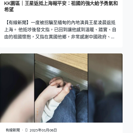
KK園區｜王星返抵上海報平安：祖國的強大給予勇氣和
希望
【有線新聞】一度被拐騙至緬甸的內地演員王星凌晨返抵
上海。 他抵埗後發文指，已回到讓他感到溫暖、踏實、自
由的祖國懷抱，又指在異國他鄉，非常感謝中國政府、駐
泰、駐緬大使館及中泰警方等各個執法部門。又指祖國的
強大給他勇氣和希望，並由衷感謝每位幫助他的朋友或素
未謀面的網友帶來希望，同時感謝女友，指愛可戰勝一
切。 王星月初在泰緬邊境失聯，泰國警方早前已確認他是
人口販運受害者。
有線新聞
2025年01月08日