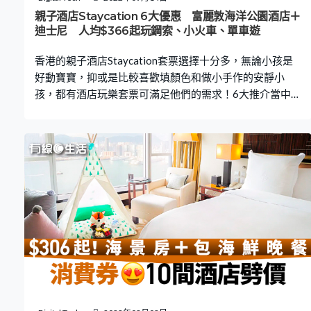
親子酒店Staycation 6大優惠 富麗敦海洋公園酒店＋
迪士尼 人均$366起玩鋼索、小火車、單車遊
香港的親子酒店Staycation套票選擇十分多，無論小孩是
好動寶寶，抑或是比較喜歡填顏色和做小手作的安靜小
孩，都有酒店玩樂套票可滿足他們的需求！6大推介當中，
不少套票都包括自助早餐，酒店房間亦提供不同的打卡主
題。一家人輕輕鬆鬆暢玩一日最平只需$1,462起，即睇優
惠吧！ Klook.com 【親子酒店推介1】香港愉景灣酒店 香
港愉景灣酒店推出勁可愛的MOOMIN 姆明主題Staycation
套票，最多兩位成人及2位兒童（0-7歲）入住一晚$1,978
起，人均$495起。整間酒店都能見到姆明與一班朋友，由
酒店正門開始已經有超多必到打卡位，猶如走進姆明谷一
樣！ 預訂愉景灣酒店Staycation：【KLOOK】｜
【KKday】｜【Agoda】｜【Trip.com】 套票優惠，入住
一晚山景大床房，包Café bord de Mer & Lounge雙人自助
早餐及姆明主題下午茶！還可獲贈主題限定禮品，包括2雙
姆明拖鞋，1個姆明行李牌，1個姆明旅行用品小袋及2盒
姆明防蚊貼；每房兩位於入住當日參加MOOMIN主題DIY