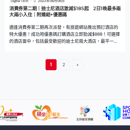
Digital Tech
2022年08月08日
期，非常吸引！ 【KLOOK預訂】 K11 ARTUS 寓館 4款
消費券第二期｜迪士尼酒店激減$185起 2日1晚最多兩
Staycation優惠套票 【套票一】2
大兩小入住｜附連結+優惠碼
適逢消費券第二期再次派發，有旅遊網站推出預訂酒店的
特大優惠！成功用優惠碼訂購酒店立即勁減$888！可選擇
的酒店當中，包括最受歡迎的迪士尼兩大酒店，最平一晚
震撼價$185起！馬上看優惠詳情，用抵價搶靚房！
Klook.com 每晚10PM搶減$888優惠 由今8月7日10PM
起，旅遊網站Trip.com會有一連6日Mega Sale！使用
1
2
»
Mastercard 優惠碼後可減$888或$188。【查看優惠】 預
訂香港迪士尼樂園酒店最經濟的「標準客房」，最多2大2
小入住，兩日一夜只需$1,073（連稅$1,180），扣減
$888酒店優惠代碼後，每晚低至 $185！包早餐一晚房價
$1,554（連稅$1,709），扣減$888酒店優惠代碼後，一
晚只需$666起！ 【立即預訂】 房價包含：一晚標準客房
住宿1張特大雙人床 或 2張小型雙人床酒店內設施：游泳
池、健身室、活動工作坊等等。 今次可選擇預訂的優惠房
型當中，還包括迪士尼樂園酒店極受追捧的「海景陽台客