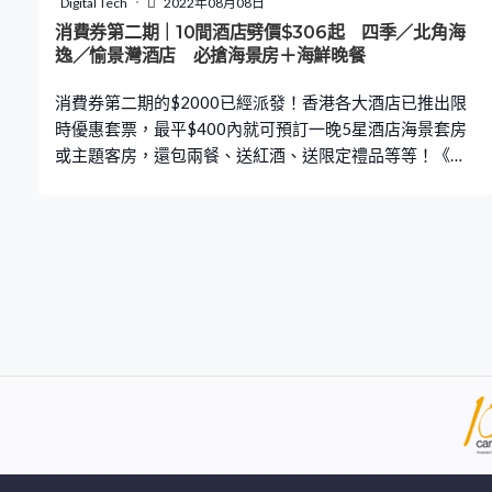
Digital Tech
2022年08月08日
環保袋工作坊。生日當月或週年紀念日更可獲酒店贈送驚
消費券第二期｜10間酒店劈價$306起 四季／北角海
喜小禮物。 預訂愉景
逸／愉景灣酒店 必搶海景房＋海鮮晚餐
消費券第二期的$2000已經派發！香港各大酒店已推出限
時優惠套票，最平$400內就可預訂一晚5星酒店海景套房
或主題客房，還包兩餐、送紅酒、送限定禮品等等！《有
線生活》精選以下10間酒店的優惠套票，都可用消費券付
款，更可享額外優惠折扣，快把握機會過一個愉快假期
吧！ Klook.com 【消費券酒店 優惠1】香港四季酒店｜必
搶1折碼 預訂香港四季酒店指定方案「8月快樂狂賞」味之
旅套票，成功搶到優惠碼即可以1折預訂酒店！折後低至
$352一晚！ 即使搶不到1折碼，現選擇預訂「味之旅 – 全
新豪華海景客房」，連雙人早餐及3道菜晚餐，客人可選擇
以下時段於房間或The Lounge享用晚餐。最多2位成人及
一位17歲以下兒童入住，一晚$3,850，人均$1,283起體驗
最港最豪華酒店之一！ 【立即預訂】 選擇入住「味之旅 –
全新豪華山景客房」，同樣包雙人早餐及3道菜晚餐。最多
2位成人及一位17歲以下兒童入住，一晚$3,520，人均