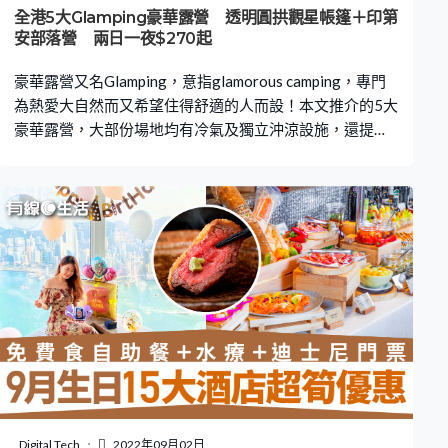
有兒童遊樂場 天閣酒店（台北信義館）（The Tango
全港5大Glamping豪華露營 透明圓拱觀星帳篷＋印第
安部落營 兩日一夜$270起
豪華露營又名Glamping，意指glamorous camping，專門
為熱愛大自然而又希望住得舒適的人而設！本文推介的5大
豪華露營，大部份場地均有冷氣及獨立沖涼設施，還提供
沖浪、直立板、巨型彈床等各項玩樂設施。在透明圓拱帳
篷看內星星，及在印弟安風格的營舍打卡和BBQ都是一流
體驗。兩日一夜Glamping包BBQ套餐最平人均$270起！
即日預訂兩手空空即可入住！ Klook.com 【1】長沙海邊民
園 MY Seaside Park 人均$270！營地最吸引的地方是非常
近沙灘，讓住客可體驗滑浪的樂趣，安靜渡過一個陽光與
海灘假期。Glamping營地內還有一大片草地及彈床讓小朋
友跑跑跳跳。首次體驗露營的朋友可以入住「自攜營」，
是有全套露營裝備租借服務的營地，讓一家大細體會真正
的露營感受。營區內印弟安風格的「豪華六角營」更是不
少KOL及廣告的攝影熱點，讓住客感受一個充滿異國風情
的Glamping假期。 【KKDAY預約】 Klook.com 營舍及價
錢：入住「鑽石觀星營」一晚最多5人入住$1,600，人均
Digital Tech
2022年09月02日