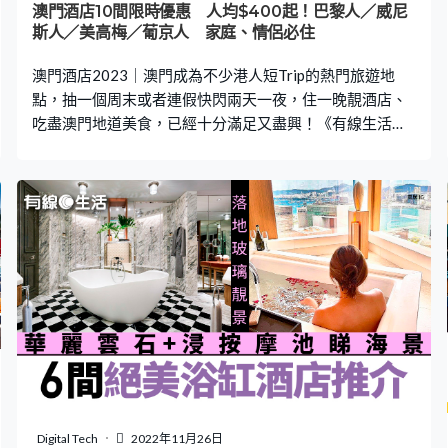
澳門酒店10間限時優惠 人均$400起！巴黎人／威尼
斯人／美高梅／葡京人 家庭、情侶必住
澳門酒店2023｜澳門成為不少港人短Trip的熱門旅遊地
點，抽一個周末或者連假快閃兩天一夜，住一晚靚酒店、
吃盡澳門地道美食，已經十分滿足又盡興！《有線生活》
為大家精選了10間熱門的澳門酒店，當中有不少高CP值，
坐擁無敵海景、刺激的水上樂園、無邊際泳池、星級水療
中心等，由4月11日起至4月20日於Agoda訂房更可享限時
優惠 – 訂單滿HK$800即減HK$100；訂單滿HK$1,300即
減HK$200（名額有限，用完即止），最高達85折，人均
低至$399.5，即看下文了解！ >>查看澳門酒店優惠<< 推
薦閱讀一澳門酒店8大推介 JW萬豪／君悅／美高梅／百
老匯／萊斯 鄰近大三巴＋無敵海景大澳門7間新酒店
2023 W酒店／葡京人／頤居 水療SPA＋800呎套房＋
自助山＋米芝蓮三星中菜 Klook.com 澳門酒店10間必住推
介 澳門巴黎人酒店（The Parisian Macao）－法式奢華王
國風格 澳門威尼斯人酒店（The Venetian Macao）－獲家
庭旅客高度評價 澳門美高梅酒店（MGM Macau）－藝術
Digital Tech
2022年11月26日