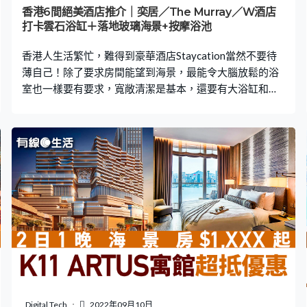
氣息濃厚 萊斯酒店（Rocks Hotel）－坐
香港6間絕美酒店推介｜奕居／The Murray／W酒店
打卡雲石浴缸＋落地玻璃海景+按摩浴池
香港人生活繁忙，難得到豪華酒店Staycation當然不要待
薄自己！除了要求房間能望到海景，最能令大腦放鬆的浴
室也一樣要有要求，寬敞清潔是基本，還要有大浴缸和無
敵景觀！即睇以下6大打卡浴缸酒店推介，為自己安排一個
難忘又舒適的Staycation吧！ Klook.com 【1】香港文華東
方酒店 ｜中環為香港最頂尖5星級酒店之一，網民票選
「最歎浴缸泡泡浴酒店房」第三名！橢圓形浴缸是套房限
定，部份房間望向城市景觀，讓浸浴時有一種寧靜與城市
繁囂的反差，分外寫意。浴缸位於中間位置，在任何角色
拍攝都非常靈活！相當適合情侶、閨蜜及為小寶貝打卡。
橢圓形浴缸客房類型皇后像廣場景觀客房 (雙人床/兩張單
人床)海景客房（雙人床／兩張單人床） 登記入住時間：
15:00退房時間：12:00 【KLOOK預訂】｜【KKDAY預
訂】 Klook.com 【2】奕居 The Upper House｜金鐘曾獲網
民票選「最嘆浴缸泡泡浴酒店房」第二名！奕居位於香港
島的中心地帶，坐落太古廣場，坐擁維多利亞港和城市全
Digital Tech
2022年09月10日