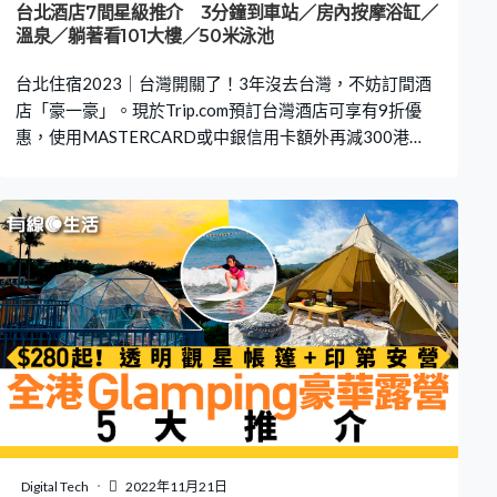
台北酒店7間星級推介 3分鐘到車站／房內按摩浴缸／
溫泉／躺著看101大樓／50米泳池
台北住宿2023｜台灣開關了！3年沒去台灣，不妨訂間酒
店「豪一豪」。現於Trip.com預訂台灣酒店可享有9折優
惠，使用MASTERCARD或中銀信用卡額外再減300港
元！​ 《有線生活》下文整理了7間位於台北的奢華酒店，
鄰近夜市和捷運站，還設有浴場、桑拿、私人按摩浴缸，
優惠期由3月13日至17日，有心水就立即預訂吧！ 東京住
宿推介： 東京近100間酒店推介 新開幕／溫泉旅館／滑
雪／1分鐘到JR🤩東京半新酒店25間推介 2分鐘到車站／
露天溫泉／無邊際泳池／房內睇櫻花🤩東京8間河口湖溫泉
酒店👍🏻房內泡私人風呂，起床賞富士山絕景🤩東京市中心
溫泉酒店5大推介👍🏻5分鐘步行到JR站，新宿／銀座／上野
全部超高CP🤩 台北7間奢華酒店 捷絲旅－台北西門町館
（Just Sleep Ximending）－位於旅遊熱點西門町 台北晶華
酒店（Regent Taipei）－設浴池、Spa、室外泳池 台北圓
山大飯店（The Grand Hotel）－全台首間五星級飯店 台北
悠逸商旅（台北士林）（Uinn Business Hotel Shilin）－設
Digital Tech
2022年11月21日