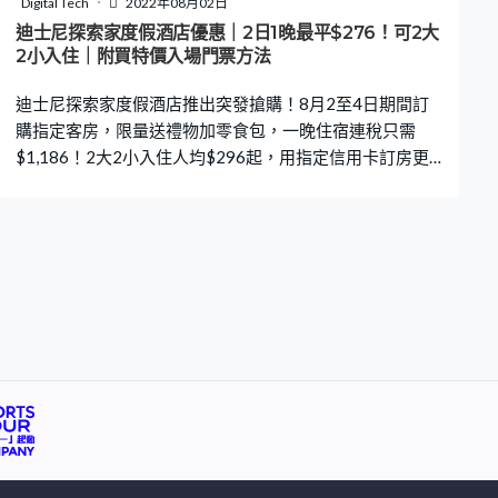
Digital Tech
2022年08月02日
宿包括：客房升級、房間內繽紛氣球佈置、精緻蛋糕、氣
迪士尼探索家度假酒店優惠｜2日1晚最平$276！可2大
泡酒一瓶 (200ml, 適合二人享用)！ 預訂芬名酒店：
2小入住｜附買特價入場門票方法
【KLOOK】｜
迪士尼探索家度假酒店推出突發搶購！8月2至4日期間訂
購指定客房，限量送禮物加零食包，一晚住宿連稅只需
$1,186！2大2小入住人均$296起，用指定信用卡訂房更
平，人均$276.5起一晚。不要猶疑，即睇優惠！
【Trip.com預訂】｜【KLOOK預訂】｜【KKDAY預訂】｜
【AGODA預訂】 Klook.com 超抵優惠價！迪士尼探索家
度假酒店酒店以探險精神為設計主題，讓住客進入一個充
滿新奇發現和異國文化的領域。 入住豪華客房優惠最多！
不但可獲贈限量版迪士尼環保袋，還有零食禮包送！兩大
兩小入住一晚$1,186（連稅$1,305），人均約$296起，
以暑假檔期的房價來說非常超值！ 【Trip.com預訂】｜
【KLOOK預訂】｜【KKDAY預訂】｜【AGODA預訂】 海
景客房享受臨海景致，兩大兩小入住一晚$1,244（連稅
$1,369），人均約$311起 【Trip.com預訂】｜【KLOOK
預訂】｜【KKDAY預訂】｜【AGODA預訂】 標準客房兩