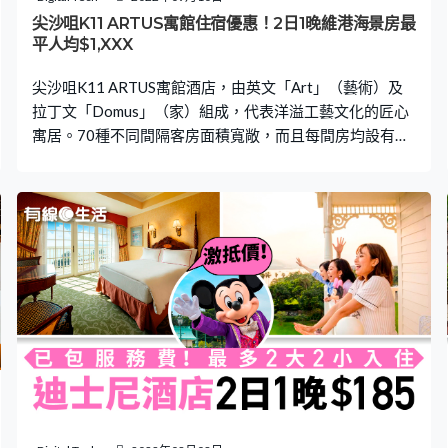
景。預訂房間時選擇Studio 70豪華海景房，更可於浸浴同
尖沙咀K11 ARTUS寓館住宿優惠！2日1晚維港海景房最
時欣賞維港美景！ 入住時間：15:00退房時間：1
平人均$1,XXX
尖沙咀K11 ARTUS寓館酒店，由英文「Art」（藝術）及
拉丁文「Domus」（家）組成，代表洋溢工藝文化的匠心
寓居。70種不同間隔客房面積寬敞，而且每間房均設有環
繞式陽台，座擁維港的遼闊景致，令不少香港人也渴望入
住，體驗一下高尚的生活氣派！ 【KLOOK預訂】 最平人
均$1,585起入住海景公寓！ 想以最抵價格入住K11
ARTUS寓館，可選擇「海景一房公寓」客房，一晚只需
$3,170起，兩位成人入住人均$1,585，就可體驗6星級住
宿及享受維港的遼闊房間景緻。而且酒店內的設施例如：
健身中心及游泳池也可自由使用。當中K11 ARTUS的游泳
池處於尖沙咀繁華鬧市之中，是香港有名的打卡酒店游池
之一！ 【KLOOK預訂】 另外，K11 ARTUS 寓館現時於
Klook平台推出套票優惠，以會員價入住一晚只需$4,653
起，價格包括免費迷你吧及兩份地道早餐。而且，每位成
人可與1名12歲或以下的兒童共用床鋪，若以一家四口計
算，人均只需$1,163起，就可體驗6星級的Staycation假