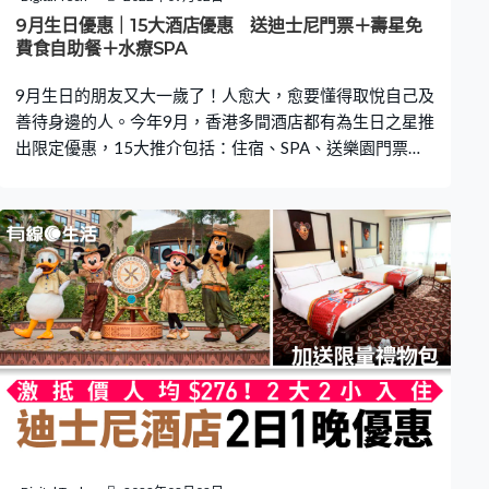
$320 【KKDAY預約】 入住「豪華六角營」一晚最多3人
9月生日優惠｜15大酒店優惠 送迪士尼門票＋壽星免
入住$1,200，人均$
費食自助餐＋水療SPA
9月生日的朋友又大一歲了！人愈大，愈要懂得取悅自己及
善待身邊的人。今年9月，香港多間酒店都有為生日之星推
出限定優惠，15大推介包括：住宿、SPA、送樂園門票、
免費食酒店自助餐等等。同行人士都有特別折扣優惠，可
以與壽星仔女一同以荀價慶祝生日的歡樂！ 【酒店住宿
篇】 【酒店SPA篇】【酒店餐飲篇】 Klook.com 9月生日優
惠【酒店住宿篇】 【1】香港迪士尼酒店 即日起至12月15
日預訂迪士尼酒店生日禮遇，並於生日正日入住，標準客
房連指定晚餐（兩位）只需港幣$2,267起。生日賓客免費
獲贈1日門票一張（價值$699）。生日正日入園可免費獲
贈迪士尼生日紋身貼紙及生日紀念徽章。 預訂香港迪士尼
酒店：【KLOOK】｜【KKday】｜【Agoda】｜
【Trip.com】 地址：香港大嶼山香港迪士尼樂園度假區
【2】芬名酒店 位於灣仔的芬名酒店推出生辰住宿體驗！
一晚客房住宿$1,288起，提供雙人大床或兩張單人床，每
間客房可供2位成人 / 2位成人及1位兒童入住。生辰優惠住