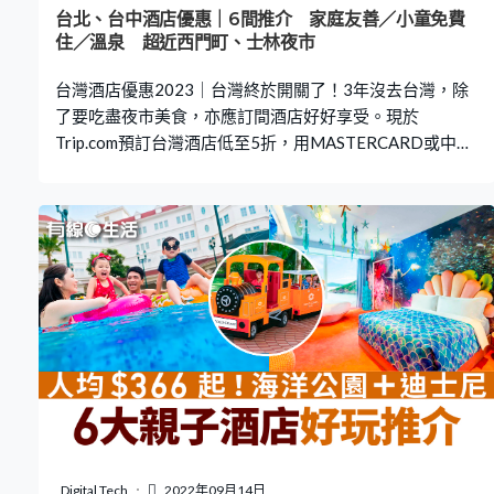
美高梅酒店（MGM Macau）－藝術氣息濃厚 澳門四季酒
台北、台中酒店優惠｜6間推介 家庭友善／小童免費
店（Four Se
住／溫泉 超近西門町、士林夜市
台灣酒店優惠2023｜台灣終於開關了！3年沒去台灣，除
了要吃盡夜市美食，亦應訂間酒店好好享受。現於
Trip.com預訂台灣酒店低至5折，用MASTERCARD或中銀
信用卡額外再減300港元！優惠由即日起至2月24日！​
《有線生活》下文整理了6間位於台北和台中的酒店，不單
鄰近夜市、旅遊熱點，還設有浴場和桑拿，優惠期去到2月
25日，有心水就立即預訂吧！ 台灣酒店 1）捷絲旅台北館
（Just Sleep Taipei Lin Sen）－麻雀雖小、五藏俱全 2）台
北圓山大飯店（The Grand Hotel）－全台首間五星級飯店
3）台北士林星美商旅（Star Beauty Hotel）－家的感覺
4）台北函舍商務旅店（Han She Business Hotel）－超近
西門町 5）台中福華大飯店（Howard Prince Hotel
Taichung）－設有浴池、桑拿 6）台中公園智選假日飯店
（Holiday Inn Express Taichung Park）－鄰近台中車站 台
北優惠酒店 台北酒店｜【1】捷絲旅台北林森館（Just
Sleep Taipei Lin Sen）－麻雀雖小、
Digital Tech
2022年09月14日