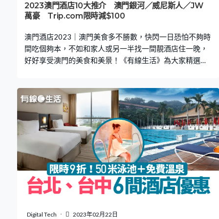
2023澳門酒店10大推介 澳門銀河／威尼斯人／JW
萬豪 Trip.com限時減$100
澳門酒店2023｜澳門美食多不勝數，快閃一日恐怕不夠時
間吃個夠本，不如和家人或另一半找一間靚酒店住一晚，
好好享受澳門的美食和美景！《有線生活》為大家精選了
10間高CP值的澳門酒店，當中坐擁大型好玩的水上樂園、
又有家庭房可供入住，加上豪華的水療中心等，由即日起
至4月30日，在Trip.com訂房輸入指定優惠碼，滿HK$800
即減HK$100（名額有限，用完即止），最高達7折，人均
低至$425，即看下文了解！ 推薦閱讀一線搜查｜沙田凡爾
賽宮展覽開幕 假日必去！6大必睇位、展期、售票安排一
文看一線搜查｜國泰大抽獎派2.7萬張免費機票 港人參加
方法、日期、得獎條件一文看清 2023澳門酒店10大推介
澳門雅辰酒店（Artyzen Grand Lapa Macau）－設有家庭
連通房、托兒服務 澳門銀河酒店（Galaxy Macau）－全球
最大《福布斯》雙五星酒店 澳門威尼斯人酒店（The
Venetian Macao）－獲家庭客高度評價 澳門巴黎人酒店
（The Parisian Macao）－小童專屬Q立方王國 澳門美獅
Digital Tech
2023年02月22日