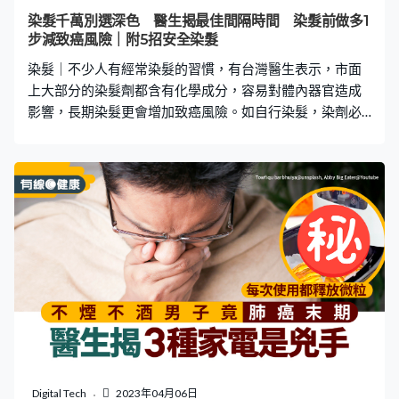
子平日喜愛園藝活動，醫生懷疑她的花園土壤中，藏有常
染髮千萬別選深色 醫生揭最佳間隔時間 染髮前做多1
見於貓、狗等寵物腸道中的「犬鉤蟲（Ancylostoma
步減致癌風險｜附5招安全染髮
caninum）」，繼而導致她
染髮｜不少人有經常染髮的習慣，有台灣醫生表示，市面
上大部分的染髮劑都含有化學成分，容易對體內器官造成
影響，長期染髮更會增加致癌風險。如自行染髮，染劑必
須小心選擇，以下5大染髮安全貼士，大家染髮前不妨參考
一下！ 皮膚科醫師曾德朋在節目《健康2.0》指出，大部分
染髮劑含有化學成分，頭皮毛孔較多，當染劑塗抹在頭皮
或頭髮時，經由皮膚吸收後，會順著血液循環去到腎臟，
最後再透過膀胱排泄出來。若染髮次數過於頻繁，身體會
累積過量化學物質，無法代謝及緩解時，化學物質會沾附
在器官上，長期累積會產生細胞病變，嚴重可致癌。 曾德
朋表示，要染得健康，必須減低染髮頻率，建議以「3至6
個月」的間隔時間為主，增加身體排泄機率，也可以讓細
胞有更多自我修復的時間。 醫生教5招安全染髮 染劑當中
的化學物質會被吸入體內，站在健康的立場，不論自行染
髮或上髮廊，醫生大多不建議染髮。外科醫師江坤俊在
《健康2.0》表示，如果真的有染髮的必要，以下5件事項
Digital Tech
2023年04月06日