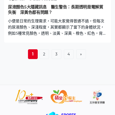
面不斷受到刺激，導致不斷產生分泌物。過程中會不斷積
尿液顏色5大隱藏訊息 醫生警告：長期透明是電解質
聚細菌，最終引發癌變。 張建表示，位於外耳道深部的外
失衡 深黃色都有問題？
耳道癌，會出現流血、流膿、瘙癢等常見症狀，由於早期
小便是日常的生理需求，可能大家覺得普通不過，但每次
症狀較輕微，較容易被患者忽略。隨
的尿液顏色、深淺程度，其實都顯示了當下的身體狀況，
例如5種常見顏色，透明、淡黃、深黃、橙色、紅色，背後
有其隱藏意義，懂得察覺的話，就可以預早洞悉身體警
號！ 台灣泌尿科醫生高銘鴻醫師在其Facebook專頁中指
出，常見的尿液顏色可分為5種，分別是透明、淡黃、深
1
2
3
4
»
黃、橙色、紅色，不同的顏色就代表不同的身體狀況，謹
記在沖廁所前，至少留意一眼！ 尿液顏色拆解身體狀況 日
常生活喝水量要足夠，才對身體健康有益，而尿液顏色亦
會顯示身體相應的情況和隱含問題，大家記住察看尿液顏
色，為自己做個簡單的身體檢查！ 1. 透明、乾淨 透明、乾
淨的尿液代表身體補充了大量水分，但要注意不能喝過量
水分，避免導致血液中的電解質失衡。 另一方面，如果身
體在沒有補充很多水分的時候，仍一直出現透明、無色尿
液的話，就要注意這可能是尿崩症、糖尿病、慢性腎炎的
前兆，若有其他不適，建議進行檢查。 2. 淡黃色 當喝水量