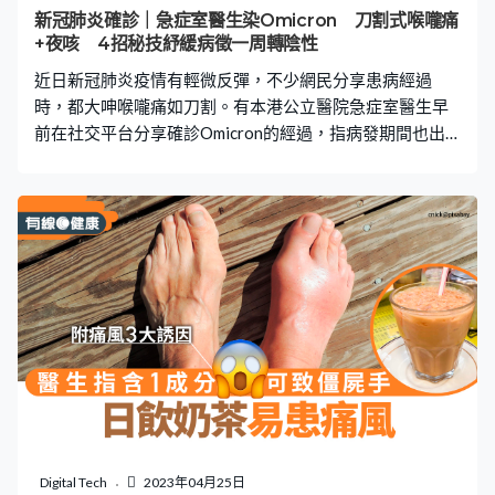
飲料也有效 研究同時證實，如果將含糖飲料換成代糖飲
新冠肺炎確診｜急症室醫生染Omicron 刀割式喉嚨痛
料，可有效降低死亡風險。王介立表示，這研究結果也證
+夜咳 4招秘技紓緩病徵一周轉陰性
實了過去的主流認知，代糖可以有效降低糖份造成的傷
近日新冠肺炎疫情有輕微反彈，不少網民分享患病經過
害。但若
時，都大呻喉嚨痛如刀割。有本港公立醫院急症室醫生早
前在社交平台分享確診Omicron的經過，指病發期間也出
現發燒、喉嚨痛等症狀，除了靠服藥，還分享4招秘技紓緩
夜咳喉嚨痛，低成本且有效，確診人士不妨試試。 晚上病
徵加劇 一瞓平就咳 公立醫院急症科醫生鄺葆賢2022年3
月，在社交平台上載一張快測檢測陽性照片，並講述她染
疫的經過。據照片所見，她由3月4日發病，3月10日及3月
11日連續兩日的快速檢測呈陰性，即染疫6天後便痊癒。
鄺葆賢指，發病首天突然感到腰痛，於是下班便用快速測
試棒檢測發現「中招」，至半夜身體便感忽冷忽熱及發
燒，喉嚨劇痛。她透露，發病首兩、三日，每日只有進食
與睡覺，第四日開始減少喉嚨痛，後來更出現類似鼻水倒
流造成的咳嗽：「夜晚一瞓平就咳」。她又指，病徵通常
在夜晚加劇，因為在睡前會服用非類固醇消炎止痛藥
（NSAID）、以及Paracetamol 撲熱息痛：「食咗瞓得到
Digital Tech
2023年04月25日