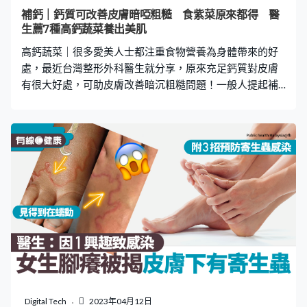
體檢時，發現體內糖化血紅素的數值突然達到6.3左右，屬
補鈣｜鈣質可改善皮膚暗啞粗糙 食紫菜原來都得 醫
糖尿病初期。醫生為她進行詳細檢查後，發現其胰臟機能
生薦7種高鈣蔬菜養出美肌
良好，沒有任何異常，故建議她注意飲食，並維持適度運
高鈣蔬菜｜很多愛美人士都注重食物營養為身體帶來的好
動的習慣，以改善數值。
處，最近台灣整形外科醫生就分享，原來充足鈣質對皮膚
有很大好處，可助皮膚改善暗沉粗糙問題！一般人提起補
充鈣質都會想到喝牛奶，不過醫生就推介7種比牛奶鈣含量
更豐富的高鈣蔬菜，加上3招補鈣貼士，讓大家一邊補鈣一
邊美肌養顏，即看下文了解！ 高鈣蔬菜｜鈣質可改善皮膚
暗啞粗糙 台灣新北板橋土城長庚整形外科醫生李秉勳在其
Facebook專頁上分享，原來鈣質是對皮膚十分重要的營
養，身體補充充足的鈣質不單對改善皮膚乾燥、紅斑有幫
助，還可以令皮膚回復光澤，改善暗沉粗糙問題。 高鈣蔬
菜｜醫生推介7種高鈣蔬菜 李秉勳醫生表示除了牛奶（每
100克的鈣含量為104毫克）這種奶製品可以補鈣外，其實
可以透過進食高鈣蔬菜補充鈣質，附上7種蔬菜每100克的
鈣含量作參考，有以下7種推介。 值得留意，雖然髮菜是
最高鈣蔬菜，但由於它有高的生態價值，一旦過度採集會
造成嚴重破壞，加速沙漠化， 如果想支持環保，還是少吃
Digital Tech
2023年04月12日