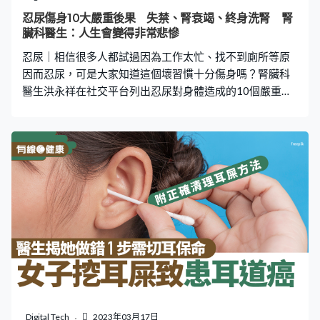
果家族中有肺癌病史，定期檢查是唯一及早發現肺癌之
忍尿傷身10大嚴重後果 失禁、腎衰竭、終身洗腎 腎
道。 不煙不酒只是預防基本 3大電器可致癌 蘇一峰表
臟科醫生：人生會變得非常悲慘
示，很多肺癌患者都會驚訝「不吸煙也不喝酒，怎麼會得
忍尿｜相信很多人都試過因為工作太忙、找不到廁所等原
肺癌」。他提醒，要預防肺癌，不吸
因而忍尿，可是大家知道這個壞習慣十分傷身嗎？腎臟科
醫生洪永祥在社交平台列出忍尿對身體造成的10個嚴重傷
害，不但會導致泌尿道感染、失禁及腎衰竭等，甚至有機
會出現生命危險，大家要小心了！ 腎臟科醫生洪永祥在社
交平台以「年輕憋尿老年慘」、「憋尿超傷身，十大恐怖
排行榜」為題發文，指出很多人從年輕開始養成忍尿的壞
習慣，一旦年紀大了，人生便會變得非常悲慘。他解釋，
忍尿是指在感覺到需要排尿的情況下，刻意忍住或延遲排
尿的行為。一般人膀胱容量約是350到400毫升之間，一旦
膀胱超過尿液儲存量，便會產生排尿感，而通常200毫升
就有尿意，若尿液儲存超過400毫升，則被定義為忍尿。
洪醫生續指，經常忍尿會令膀胱長期處於極度膨脹的狀況
下，會令膀胱缺氧、血液循環變差、尿液逆流、神經功能
失調。如果年長人士忍尿，更有可能出現不可逆的傷害，
甚至有生命危險。 忍尿對人體造成10大傷害 有見及此，洪
Digital Tech
2023年03月17日