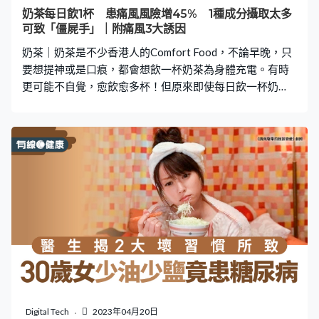
就自然會好。」 終於明白什麼叫「喉嚨爆痛」 大部分
奶茶每日飲1杯 患痛風風險增45% 1種成分攝取太多
Omicron患者都會有喉嚨痛症狀。鄺葆賢就表示，確診後
可致「僵屍手」｜附痛風3大誘因
終明白病人形容的「喉嚨爆痛」是什麼感覺：「終於知差
奶茶｜奶茶是不少香港人的Comfort Food，不論早晚，只
唔多每個嚟
要想提神或是口痕，都會想飲一杯奶茶為身體充電。有時
更可能不自覺，愈飲愈多杯！但原來即使每日飲一杯奶
茶，已經會增加患痛風的機會達45%。因為奶茶所含的一
種成分，成為引致痛風的主要元兇，即看下文了解。 推薦
閱讀抗癌飲食｜台名醫20年內4度患癌 自小愛吃3類食物
致患癌體質 靠3招飲食法抗癌減肥｜女生報健身班做運動
體重反增 營養師揭減肥3大魔鬼陷阱｜附1招大增減肥成
功率乳癌｜女子每天喝豆漿竟患乳癌 豆漿不是防癌嗎？
營養師稱關鍵是這個｜附18種排解毒素食物 每日飲奶茶
易患痛風 奶茶是高脂高糖的飲品，過量果糖代謝不充分大
大增加患上痛風的風險。根據英美醫學團隊長期調查的研
究結果顯示，每日飲用一杯含糖飲品的男性和女性，比每
月飲用少於一杯的群體，前者患上痛風的風險分別增加
45%和74%。而每日飲用多於兩杯或以上，則會分別增加
85%和139%，可見飲奶茶的習慣與患痛風的風險是息息相
Digital Tech
2023年04月20日