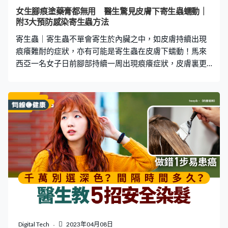
為妙。 7種高鈣蔬菜｜1. 髮菜｜鈣含量：1,187毫克 7種高
女生腳痕塗藥膏都無用 醫生驚見皮膚下寄生蟲蠕動｜
鈣蔬菜｜2. 紫菜｜鈣含量：342毫克 7種高鈣蔬菜｜3. 野莧
附3大預防感染寄生蟲方法
菜｜鈣含量：336毫克 7種高鈣蔬菜｜4
寄生蟲｜寄生蟲不單會寄生於內臟之中，如皮膚持續出現
痕癢難耐的症狀，亦有可能是寄生蟲在皮膚下蠕動！馬來
西亞一名女子日前腳部持續一周出現痕癢症狀，皮膚裏更
有異物蠕動的感覺，塗抹藥膏後亦無助舒緩。求醫檢查後
發現，竟有寄生蟲鑽入其皮膚中爬行！ 推薦閱讀男子常做
運動、不煙不酒竟肺癌末期 醫生揭3種家電肺癌兇手 輕
微咳嗽原來是警號大腸癌｜坂本龍一不敵腸癌離世 醫生
揭大腸癌7大症狀 糞便變幼、便秘是警號 馬來西亞
Facebook專頁「Public Health Malaysia」近日發文分享真
實案例指，一名女子早前因腳部持續一星期出現痕癢症狀
而求醫。患者表示，嘗試過各種藥膏及止癢方法，痕癢症
狀依然沒有減退，更會覺得有東西一直在皮膚下蠕動。 痕
癢症狀難耐，女子求醫檢查後，被醫生診斷為「皮膚幼蟲
移行症（Cutaneous Larva Migrans）」。醫生指出，患者
遭受寄生蟲幼蟲鑽入人體皮膚，而幼蟲在生長階段會不停
於皮膚移動爬行，令患者感到皮膚相當痕癢。 貼文指，女
Digital Tech
2023年04月08日