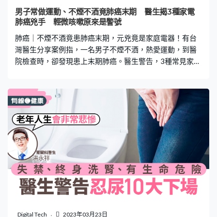
應要注意： 安全染髮貼士｜1.避免選擇深褐色跟黑色 染髮
男子常做運動、不煙不酒竟肺癌末期 醫生揭3種家電
劑一般分為兩劑，對苯二胺（PPD）就是第一劑染劑中含
肺癌兇手 輕微咳嗽原來是警號
有的一種化學成分。深色染劑含有較多PPD，而且為了讓
肺癌｜不煙不酒竟患肺癌末期，元兇竟是家庭電器！有台
染劑更加顯色，會加入些
灣醫生分享案例指，一名男子不煙不酒，熱愛運動，到醫
院檢查時，卻發現患上末期肺癌。醫生警告，3種常見家電
隨時是肺癌元兇，即睇下文！ 台北市立聯合醫院陽明院區
胸腔內科主治醫生蘇一峰在Facebook專頁表示，一名男病
患沒有煙酒習慣，熱愛運動，作息健康，因連續一個月出
現輕微咳嗽，而母親及哥哥都曾確診肺癌，逐求醫進行檢
查。結果發現，病患的右肺部有腫瘤，電腦斷層掃描更顯
示肺部滿佈白點，屬未期肺癌。沒有煙酒習慣的他感到相
當難以置信，「我前一陣子還去跑馬拉松啊…」。 肺癌是
無聲殺手 7成人求醫已末期 蘇一峰指出，早期肺癌幾乎
沒有任何症狀，有約6、7成的肺癌患者，都會在出現呼吸
道明顯不適的症狀時才求醫，但往往已被確診末期肺癌。
該病患作息健康，看起來體力相當好，只有出現輕微咳嗽
症狀，令人不敢相信已經是癌症末期。過去有不少病人，
由家人患上癌症，檢查後才發現自己同患癌。他提醒，如
Digital Tech
2023年03月23日