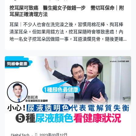
醫生根據嚴重程度，列出「忍尿對人體造成的10大傷害」
挖耳屎可致癌 醫生揭女子做錯一步 需切耳保命｜附
排行，提醒大家絕不能輕視！ 忍尿傷害｜第10名－腹痛、
耳屎正確清理方法
腰痛 忍尿可能會令腹部、腰部及骨盆底肌肉變得繃緊，久
耳屎｜不少人也會在洗完澡之後，習慣用棉花棒、掏耳棒
而久之腰椎過度彎曲或
清潔耳朵。但如果用錯方法，挖耳屎隨時會導致患癌！內
地一名女子挖耳朵因做錯⼀事，耳道潰爛見骨，隨後更確
診罹患耳道癌，須切除左耳保命。有醫生指出，如有耳朵
痕癢問題，應使用正確止痕方法，否則隨時「出事」，即
看下文了解。 挖耳屎做錯⼀事 致耳道潰爛患癌 早前內地有
一名75歲女子因聽力變差求醫，經診治後發現其左耳道破
裂，有一個約3.5厘米乘2厘米的傷口，傷口表面已經潰爛
並露出耳朵軟骨。檢查後，該女子確診患上了「外耳道鱗
癌」，癌細胞已經擴散到腮腺和頸部淋巴結，需要立即進
行手術切除耳朵以保性命。 習慣挖耳16年 越挖越癢 寧波
市醫療中心李惠利醫院耳鼻咽喉頭頸外科醫生張建指，該
女子有多達16年的挖耳朵習慣，即使沒有感到耳朵痕癢，
也保持挖耳朵習慣，刺激了外耳道的表皮，最後越挖越
癢，耳朵分泌物增多，挖耳朵就更加頻繁，進入惡性循
環。張建表示，長期用力及頻繁地挖耳朵，會令外耳道表
Digital Tech
2023年03月12日