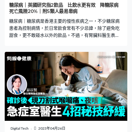
者、靠著窗講電話，不時在發出笑聲。 醫生看病求其馬
糖尿病｜英國研究指2飲品 比飲水更有效 降糖尿病
虎 院方指已批評及扣款 網民批「沒有醫德」 醫生及後
死亡風險20%｜附5類人最易患病
看診也照樣馬虎，得知鄭男有咳嗽等症狀後，就讓他去驗
糖尿病｜糖尿病是香港主要的慢性疾病之一，不少糖尿病
血。驗完血返回診症室後，醫生又
患者為控制病情，於日常飲食常有不少忌諱，除了避免吃
甜食，更不敢碰水以外的飲品。不過，有腎臟科醫生表
示，根據英國研究，糖尿病患不一定只能喝水，有2類飲品
亦能降低糖尿病導致的死亡風險，而且比水更有效，即看
下文！ 推薦閱讀 隔夜餸｜7大食物千萬別翻叮 白飯、菠
菜、雞蛋上榜！嚴重或致癌2023超級食物TOP10 牛油
果、羽衣甘藍出局！想防癌必食1類食物 研究證明2飲品助
死亡風險降2成 台灣腎臟科醫生王介立於Facebook專頁發
文指出，《英國醫學期刊》表示，有研究分析，已經罹患
第2型糖尿病者，飲品項目與死亡率的關係。研究報告顯
示，透過追蹤1萬5千名人士平均18.5年的時間後發現，糖
尿病者其中每天喝超過1份的含糖飲料，會增加整體死亡風
險，每天喝超過1份（150大卡）的含糖飲料會讓死亡風險
平均增加20%。不過，如果每天喝超過4份咖啡、超過2份
茶、或超過5份的水，則會降低大約2成的死亡風險。 代糖
Digital Tech
2023年04月26日