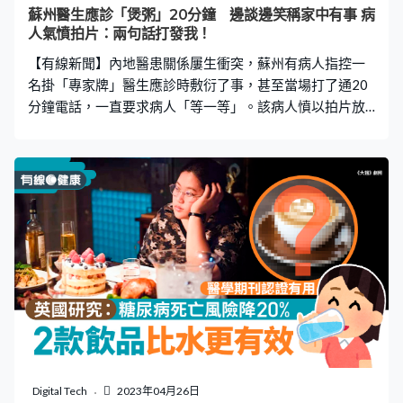
蘇州醫生應診「煲粥」20分鐘 邊談邊笑稱家中有事 病
人氣憤拍片：兩句話打發我！
【有線新聞】內地醫患關係屢生衝突，蘇州有病人指控一
名掛「專家牌」醫生應診時敷衍了事，甚至當場打了通20
分鐘電話，一直要求病人「等一等」。該病人憤以拍片放
到網上，引起各界關注，院方其後表示會批評涉事醫生及
對他扣人工。 趕時間花25元改「掛專家號」 醫生稱「家
中有事」講20分鐘電話 據內媒報道，鄭姓病人5月26日出
現咳嗽、流鼻水等病徵，便到市內二級綜合性公立醫院的
星塘醫院看病，但是當時院內「沒人理、沒人問」，由於
要趕著照顧患白血病的女兒，他便花了25元人民幣（約27
元港幣）預約掛「專家牌」的內科醫生。誰料未進診症
室，該女醫生已在打電話，最後足足說了二十分鐘。其間
鄭男開聲提醒兩次，但對方只叫他「等一等」。 鄭男不忿
被敷衍，於是拍下醫生講電話的畫面。鄭男指該名女醫生
曾向他表示「家中有事」，又解釋「沒有20分鐘，就打了
一會兒，家裏人有事打給她」，「聽電話裏說的是家裏拆
遷的事」。但從不足十秒的片段中可見，女醫生背對拍攝
Digital Tech
2023年04月26日