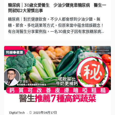
關。 痛風惡化有機會可致僵屍手 根據衛生署衛生防護中心
糖尿病｜30歲女愛養生 少油少鹽竟患糖尿病 醫生一
資料，痛風是最常見的炎症性關節炎，由持續無症狀高尿
問就知2大習慣出事
酸血症（即血液中含過多尿酸）所引致。尿酸是普林（又
糖尿病｜對於健康飲食，不少人都會想到少油少鹽、無
稱嘌呤）的
糖、節食、多吃蔬果等方式，但原來當中蘊含錯誤觀念！
有台灣醫生分享案例指，一名30歲女子因有家族糖尿病病
史，向來非常注重養生，遵從「少油鹽飲食」，卻差點患
上中度糖尿病。醫生表示，女子出現糖尿病的原因，正正
與其「健康飲食習慣」有關。 推薦閱讀 隔夜餸｜7大食物
千萬別翻叮 白飯、菠菜、雞蛋上榜！嚴重或致癌2023超
級食物TOP10 牛油果、羽衣甘藍出局！想防癌必食1類
食物 台灣敏盛綜合醫院微創手術中心執行長陳榮堅醫生在
其個人網站發文表示，不少人進行「少油少鹽」的健康飲
食方式時，都會以為少油就是要盡量不攝取任何油份。陳
榮堅指，這屬錯誤觀念，有不少維他命，如維他命A、維他
命D、維他命E、維他命K等都需要油脂來輔助人體吸收，
如果完全不攝取油分，就會讓維他命無法在體內被吸收。
女子飲食少油鹽卻患糖尿病 陳榮堅分享過往病例，一位30
歲女子因為有糖尿病家族病史，所以向來非常注重養生。
Digital Tech
2023年04月17日