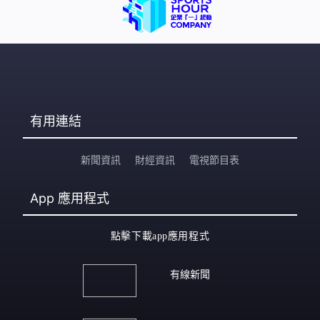
充足時，尿液顏色會是偏淺色，呈淡黃色，代表水分攝取
足夠，是身體健康的好現象。 3. 深黃色 當身體長時間沒有
喝水、攝取的水分不足時，尿液會呈深黃色，就像早上起
床後去洗手間
有用連結
新聞資訊
財經資訊
電視節目表
App
應用程式
點擊下載app應用程式
有線新聞